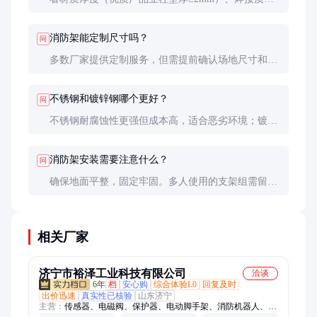
量、表面处理工艺。实际测试承重和稳定性也很重
要。
消防架能定制尺寸吗？
问
多数厂家提供定制服务，但需提前确认场地尺寸和防
护服规格。定制周期通常为2-4周。
不锈钢和镀锌钢哪个更好？
问
不锈钢耐腐蚀性更强但成本高，适合恶劣环境；镀锌
钢性价比高，适合普通环境。
消防架安装需要注意什么？
问
确保地面平整，固定牢固。多人使用的支架组需留有
足够操作空间，建议间距不小于80cm。
相关厂家
济宁市裕泽工业科技有限公司
洽谈
6年
档
安心购
综合体验L0
回复及时
出价迅速
真实性已核验
山东济宁
主营：
传感器、电磁阀、保护器、电动脚手架、消防机器人、消