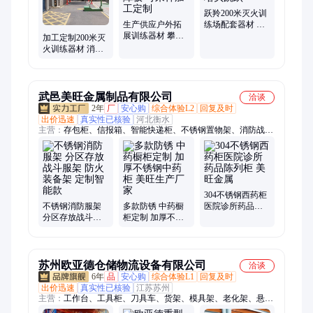
沙草坪
跃羚200米灭火训
生产供应户外拓
练场配套器材 倒
展训练器材 攀爬
木翻越 塔头跳跃
加工定制200米灭
架消防障板 可来
火训练器材 消防
样加工定制
障碍攀爬架 钢质
武邑美旺金属制品有限公司
洽谈
2年
厂
安心购
综合体验L2
回复及时
出价迅速
真实性已核验
河北衡水
主营：
存包柜、信报箱、智能快递柜、不锈钢置物架、消防战斗
服架、智能存包柜、地图柜、智能选层柜、不锈钢中药柜、手机
充电柜、智能手机存放柜、保密柜、文件柜、取餐柜
304不锈钢西药柜
不锈钢消防服架
多款防锈 中药橱
医院诊所药品陈
分区存放战斗服
柜定制 加厚不锈
列柜 美旺金属
架 防火装备架 定
钢中药柜 美旺生
制智能款
产厂家
苏州欧亚德仓储物流设备有限公司
洽谈
6年
品
安心购
综合体验L1
回复及时
出价迅速
真实性已核验
江苏苏州
主营：
工作台、工具柜、刀具车、货架、模具架、老化架、悬臂
架、汽车料架、巧固架、物料整理架、堆垛架、储物柜、铁屑