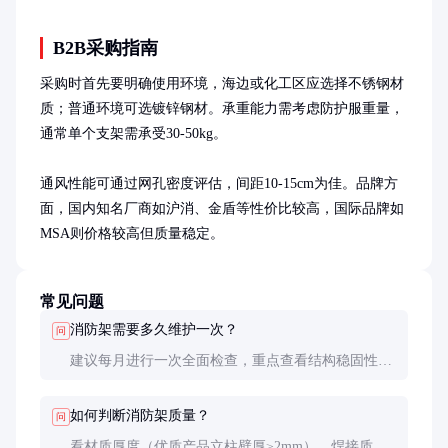
B2B采购指南
采购时首先要明确使用环境，海边或化工区应选择不锈钢材
质；普通环境可选镀锌钢材。承重能力需考虑防护服重量，
通常单个支架需承受30-50kg。

通风性能可通过网孔密度评估，间距10-15cm为佳。品牌方
面，国内知名厂商如沪消、金盾等性价比较高，国际品牌如
MSA则价格较高但质量稳定。
常见问题
消防架需要多久维护一次？
问
建议每月进行一次全面检查，重点查看结构稳固性和
表面状况。潮湿或腐蚀性环境需增加检查频率。
如何判断消防架质量？
问
看材质厚度（优质产品立柱壁厚≥2mm）、焊接质