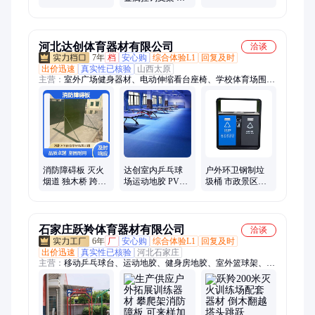
端正更结实
架 4KG双挂钩
火器单双挂架 消
防器孔架 支持定
制
河北达创体育器材有限公司
洽谈
7年
档
安心购
综合体验L1
回复及时
出价迅速
真实性已核验
山西太原
主营：
室外广场健身器材、电动伸缩看台座椅、学校体育场围
网、特警五项障碍器材、球场幼儿园悬浮运动地板、学校塑胶跑
道铺设、小区学校幼儿园epdm塑胶地面、足球场人造仿真休闲
草、车间厂房环氧地坪、小小运动馆器材、球场舞蹈室幼儿园运
动地胶、舞蹈把杆、橡胶地垫、400米障碍器材
消防障碍板 灭火
达创室内乒乓球
户外环卫钢制垃
烟道 独木桥 跨越
场运动地胶 PVC
圾桶 市政景区公
独木桥 结绳架
网格布纹运动地
园小区路边果皮
板 厚度4.5mm
箱垃圾箱
石家庄跃羚体育器材有限公司
洽谈
6年
厂
安心购
综合体验L1
回复及时
出价迅速
真实性已核验
河北石家庄
主营：
移动乒乓球台、运动地胶、健身房地胶、室外篮球架、球
架、室外橡胶地垫、公园椅、广场健身器材、室外健身器材、游
乐设施、滑梯、儿童滑梯、羽毛球柱、足球门、室外运动地胶、
拼装地板、室外拼装地板、球场围网、运动场围网、障碍器材、
21项障碍器材、训练设施、足球场围网、足球场人造草坪、免冲