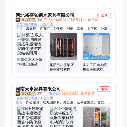
架 防火装备架 定
制智能款
河北裕盛弘钢木家具有限公司
洽谈
3年
厂
综合体验L1
回复及时
出价迅速
真实性已核验
山西太原
主营：
密集柜、更衣柜、文件柜、书架、货架、上下床、公寓
床、电脑翻转桌、制式床、制式储物柜、制式学习桌、保密柜、
餐桌、选层柜、枪柜
裕盛弘 双人不锈
钢消防服架战斗
消防战斗服架 不
实力工厂 电动密
服储物架防化服
锈钢旋转衣帽摆
集架手摇式档案
挂衣架结实耐用
放架 可选双面旋
柜 钢制简约 支持
转 支持定做
定做 裕盛弘
河南天卓家具有限公司
洽谈
3年
厂
安心购
综合体验L1
出价迅速
真实性已核验
河南郑州
主营：
办公家具、幼儿园家具、办公桌、活动密集架、货架、博
古架、屏风隔断桌、办公椅职员椅、办公沙发、班台老板桌主管
桌、法院家具、幼儿园床柜、会议桌、烤漆家具、医院家具、监
控台、实验台、工作台、国家、护士站导医台、护理床、茶台、
户外家具、餐桌椅