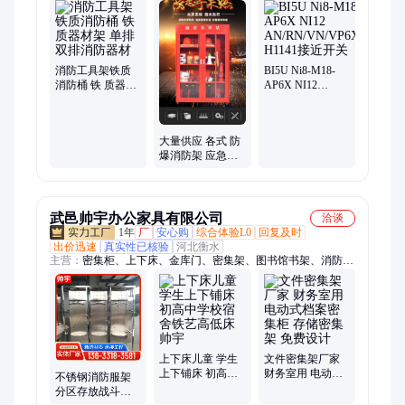
防器材、地磅、装载机电子秤、机械抓手、砌筑升降平台、光伏
板升降机、内撑吊具、混凝土振动棒、打标机、研磨机、裁切
机、平移门电机、超市防盗门、磨片磨头、滑移机、农业打药
机、履带底盘
消防工具架铁质
BI5U Ni8-M18-
消防桶 铁 质器材
AP6X NI12
架 单排双排消防
AN/RN/VN/VP6X-
器材
H1141接近开关
大量供应 各式 防
爆消防架 应急物
资柜灭火器材柜
劳保防护用品存
放柜
武邑帅宇办公家具有限公司
洽谈
1年
厂
安心购
综合体验L0
回复及时
出价迅速
真实性已核验
河北衡水
主营：
密集柜、上下床、金库门、密集架、图书馆书架、消防
柜、文件柜、更衣柜、食堂餐桌椅、课桌椅、阅览桌椅
上下床儿童 学生
文件密集架厂家
上下铺床 初高中
财务室用 电动式
不锈钢消防服架
学校宿舍铁艺高
档案密集柜 存储
分区存放战斗服
低床 帅宇
密集架 免费设计