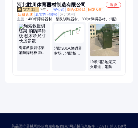
河北胜川体育器材制造有限公司
洽谈
7年
厂
安心购
综合体验L1
回复及时
出价迅速
真实性已核验
河北沧州
主营：
400米障碍器材、部队训练器材、300米障碍器材、消防训
练器材、心理行为训练架、绳索训练架、心理行为训练器材、极
限越障训练场、军事训练器材、军用单双杠、400米障碍、高空
拓展器材、室外健身器材、200米障碍器材、爬绳杆、21项极限
障碍器材、21项障碍器材、拓展训练器材、四百米障碍、极限越
障、军用训练器材、警犬训练器材
绳索救援训练架,
消防200米障碍器
消防障碍板 独木
材场，消防板
桥尺寸长度参数
障，独木桥结绳
10米消防地笼灭
架
火烟道，消防救
援绳索训练架尺
寸
药品医疗器械网络信息服务备案(京)网药械信息备字（2021）第00159号
京ICP证030173号
京公网安备11000002000001号