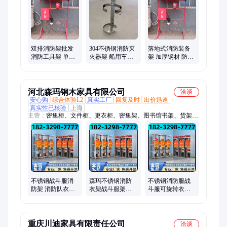
雾机、传感器、电磁阀、保护器、装载机电子秤、砌筑升降平
台、光伏板升降机、内撑吊具、混凝土振动棒、打标机、裁剪
机、研磨机、压铆机、小型装载机、洗消剂、防爆风机
双排消防架批发
304不锈钢消防灭
落地式消防装备
消防工具架 单排
火器架 船用车载
架 加厚钢材 防锈
架 消防器材挂架
固定挂架灭火器
涂层 车间 / 加油
架子
站消防工具陈列
架
河北森玛钢木家具有限公司
洽谈
安心购
综合体验L2
真实工厂
回复及时
出价迅速
真实性已核验
上海
主营：
密集柜、文件柜、更衣柜、密集架、图书馆书架、货架、
战斗服架、上下床、课桌椅、餐桌椅、快递柜、存包柜、枪柜、
不锈钢鞋柜、信报箱、涂鸦柜、公寓床、金库门、监狱床、保密
柜
不锈钢战斗服消
森玛不锈钢消防
不锈钢消防服战
防架 消防队衣帽
衣架战斗服架消
斗服可旋转衣帽
架消防员防化服
防员救援服存放
架消防员防化服
备战服救援架挂
架衣帽架
备战服救援架挂
衣架
衣架
重庆川迪家具有限责任公司
洽谈