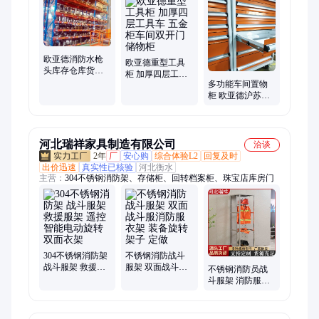
车、档案柜、登高梯、周转箱、电脑柜、钳工桌、隔离网、刀具
柜、滚筒线、物流台车、传送带、托盘、阁楼平台
欧亚德消防水枪
欧亚德重型工具
头库存仓库货架
柜 加厚四层工具
消防器材生产车
多功能车间置物
车 五金柜车间双
间工具架
柜 欧亚德沪苏州
开门储物柜
重型工具柜 铁皮
柜 双开门工具储
物柜
河北瑞祥家具制造有限公司
洽谈
2年
厂
安心购
综合体验L2
回复及时
出价迅速
真实性已核验
河北衡水
主营：
304不锈钢消防架、存储柜、回转档案柜、珠宝店库房门
304不锈钢消防架
不锈钢消防战斗
战斗服架 救援服
服架 双面战斗服
不锈钢消防员战
架 遥控智能电动
消防服衣架 装备
斗服架 消防服衣
旋转双面衣架
旋转架子 定做
架 救援服衣帽架
子 可旋转双面装
备架