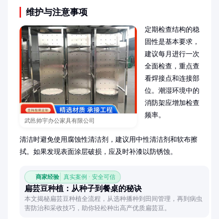
维护与注意事项
定期检查结构的稳
固性是基本要求，
建议每月进行一次
全面检查，重点查
看焊接点和连接部
位。潮湿环境中的
消防架应增加检查
频率。

武邑帅宇办公家具有限公司
清洁时避免使用腐蚀性清洁剂，建议用中性清洁剂和软布擦
拭。如果发现表面涂层破损，应及时补漆以防锈蚀。
商家经验
真实案例 · 安全可信
扁芸豆种植：从种子到餐桌的秘诀
本文揭秘扁芸豆种植全流程，从选种播种到田间管理，再到病虫
害防治和采收技巧，助你轻松种出高产优质扁芸豆。