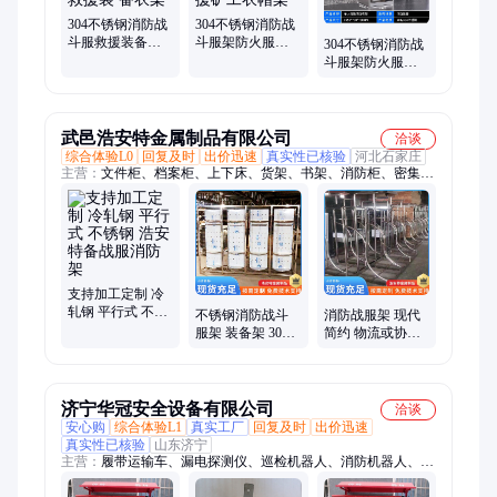
304不锈钢消防战
304不锈钢消防战
斗服救援装备存
斗服架防火服衣
304不锈钢消防战
储架双面旋转防
架旋转电动消防
斗服架防火服衣
化服救援装 备衣
队救援矿工衣帽
架双面旋转电动
架
架
救援消防队衣帽
架
武邑浩安特金属制品有限公司
洽谈
综合体验L0
回复及时
出价迅速
真实性已核验
河北石家庄
主营：
文件柜、档案柜、上下床、货架、书架、消防柜、密集
架、保险柜、课桌椅、餐桌椅、回收箱、回转柜、涂鸦柜、密集
柜、选层柜、金库门、保密柜、拆装柜、跨境出口橱柜、拆装橱
柜
支持加工定制 冷
轧钢 平行式 不锈
不锈钢消防战斗
消防战服架 现代
钢 浩安特备战服
服架 装备架 304
简约 物流或协商
消防架
消防服架 全国发
可定做 支持加工
货 量大可议价
定制 不锈钢
济宁华冠安全设备有限公司
洽谈
安心购
综合体验L1
真实工厂
回复及时
出价迅速
真实性已核验
山东济宁
主营：
履带运输车、漏电探测仪、巡检机器人、消防机器人、消
防箱、消防服、电动脚手架、破拆工具组、干粉灭火器、打药喷