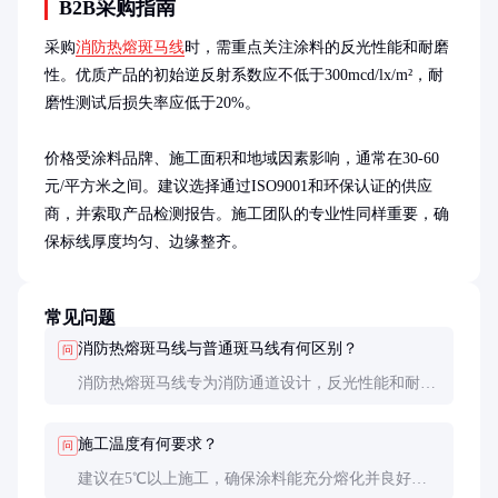
B2B采购指南
采购
消防热熔斑马线
时，需重点关注涂料的反光性能和耐磨
性。优质产品的初始逆反射系数应不低于300mcd/lx/m²，耐
磨性测试后损失率应低于20%。

价格受涂料品牌、施工面积和地域因素影响，通常在30-60
元/平方米之间。建议选择通过ISO9001和环保认证的供应
商，并索取产品检测报告。施工团队的专业性同样重要，确
保标线厚度均匀、边缘整齐。
常见问题
消防热熔斑马线与普通斑马线有何区别？
问
消防热熔斑马线专为消防通道设计，反光性能和耐磨
性更高，确保在紧急情况下清晰可见。普通斑马线主
要用于人行横道，反光要求和耐磨性相对较低。
施工温度有何要求？
问
建议在5℃以上施工，确保涂料能充分熔化并良好附