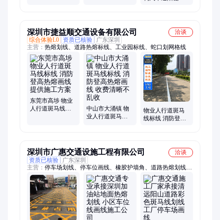
熔常温反光亮度
冲击性好 自洁性
高
强 外观大气
深圳市捷益顺交通设备有限公司
洽谈
综合体验L0
资质已核验
广东深圳
主营：
热熔划线、道路热熔标线、工业园标线、蛇口划网格线
东莞市高埗 物业
人行道斑马线标
中山市大涌镇 物
物业人行道斑马
线 消防登高热熔
业人行道斑马线
线标线 消防登高
画线 提供施工方
标线 消防登高热
热熔画线不转包
案
熔画线 收费清晰
不乱收
深圳市广惠交通设施工程有限公司
洽谈
资质已核验
广东深圳
主营：
停车场划线、停车位画线、橡胶护墙角、道路热熔划线、
地坪漆