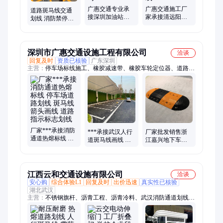
广惠交通专业承
广惠交通施工厂
道路斑马线交通
接深圳加油站地
家承接清远阳山
划线 消防禁停网
面热熔划线 小区
道路彩色斑马线
格线划线 停车场
车位线画线施工
划线 工厂停车场
热熔划线工程 广
公司
画线
惠交通
深圳市广惠交通设施工程有限公司
洽谈
回复及时
资质已核验
广东深圳
主营：
停车场标线施工、橡胶减速带、橡胶车轮定位器、道路热
熔划线工程、橡胶护墙角、停车场图纸设计、LED灯箱吊牌
厂家***承接消防
***承接武汉人行
厂家批发销售浙
通道热熔标线 停
道斑马线画线 物
江嘉兴地下车库
车场道路划线 斑
业消防车道热熔
橡胶减速带厂区
马线箭头画线 道
划线 武汉道路斑
橡胶减速坡
路指示标志划线
马线标线厂家
江西云和交通设施有限公司
洽谈
安心购
综合体验L1
回复及时
出价迅速
真实性已核验
湖北武汉
主营：
不锈钢旗杆、沥青工程、沥青冷料、武汉消防通道划线厂
家、保安岗亭、交通设施产品、道路划线、道路标牌限高架、电
动门、遮阳/遮雨蓬、地坪、公交站台