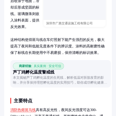
后喷涂于地面，冷
却后形成坚固的标
线。玻璃微珠则嵌
入涂料表面，提供
深圳市广惠交通设施工程有限公司
反光效果。

这种结构使得斑马线在车灯照射下能产生强烈的反光，极大
提高了夜间和低能见度条件下的辨识度。涂料的高耐磨性确
保了标线在长期使用中不易磨损，保持清晰的标识效果。
商家经验
真实案例 · 安全可信
芦丁鸡孵化温度警戒线
本文揭秘芦丁鸡孵化温度的生死线，解析低温对胚胎发育的影
响，并分享保持理想孵化温度的实用技巧，助你成功孵化健康雏
鸡。
主要特点
消防热熔斑马线
具有高反光性，夜间反光强度可达300-