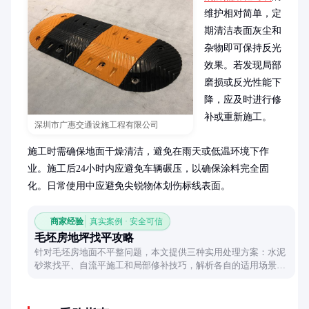
维护相对简单，定
期清洁表面灰尘和
杂物即可保持反光
效果。若发现局部
磨损或反光性能下
降，应及时进行修
补或重新施工。

深圳市广惠交通设施工程有限公司
施工时需确保地面干燥清洁，避免在雨天或低温环境下作
业。施工后24小时内应避免车辆碾压，以确保涂料完全固
化。日常使用中应避免尖锐物体划伤标线表面。
商家经验
真实案例 · 安全可信
毛坯房地坪找平攻略
针对毛坯房地面不平整问题，本文提供三种实用处理方案：水泥
砂浆找平、自流平施工和局部修补技巧，解析各自的适用场景与
操作要点，助你打造平整地基。