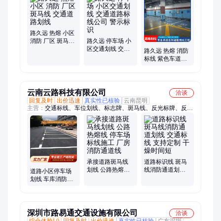
路久远 热熔 小区
消防 厂区 斑马线
路久远 停车场 小
交通道路划线
区交通划线 交通
路久远 热熔 消防
道路标线公司 警
标线 紫色车道划
示标识
线厂家 提供上门
云南云路科技有限公司
洽谈
回复及时
出价迅速
真实性已核验
云南昆明
主营：
交通标线、车位划线、标志牌、斑马线、反光标牌、反光
路锥、反光衣、交通路、密目网、安全帽、安全带、轮廓标、爆
闪灯、红绿灯、雪糕筒、标牌杆、防撞桶、京式护栏、警示路
障、交通护角、警示交通、定制路灯、高速公路、米高围挡、围
挡市政、三孔滚塑
承接道路斑马线
道路标识线 斑马
划线 公路热熔线
线消防通道划线
道路小区停车场
停车场标线施工
交通标线 支持定
划线 车库消防标
厂房消防通道线
制 干燥时间短
线施工 斑马线 热
熔工艺 经验足
深圳市路易通交通设施有限公司
洽谈
综合体验L0
回复及时
出价迅速
真实性已核验
广东深圳