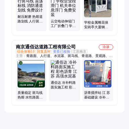
耐压耐磨 热熔道
路划线 人行斑马
云交电动伸缩门
学校金属雕花保
线 震荡标线 消防
工厂折叠门 学校
安岗亭大厦钢结
通道划线 免费设
企业段滑门 机关
构保安亭 小区停
计
单位悬浮门 免费
车场收费亭 厂家
安装
供货
南京通佰达道路工程有限公司
洽谈
综合体验L0
回复及时
资质已核验
江苏南京
主营：
青路面、人行道、水泥基、斑马线、青道路、景观路、冷
补料、沥青施、搅拌站、混凝土、沥青道、彩色沥青、裂痕修
补、路面修补、凝土道路、道路实施、小区道路、基础建设、防
滑跑道、透水沥青、高强水泥、道路硬化铺路
通佰达 冷补料路
面实施工程 彩色
沥青 江 苏 高强水
质量稳定 斑马线
沥青搅拌站 江 苏
泥基
热熔 水性路面改
基础建设 冷补料
色 消防通道划线
路面实施工程 通
佰达