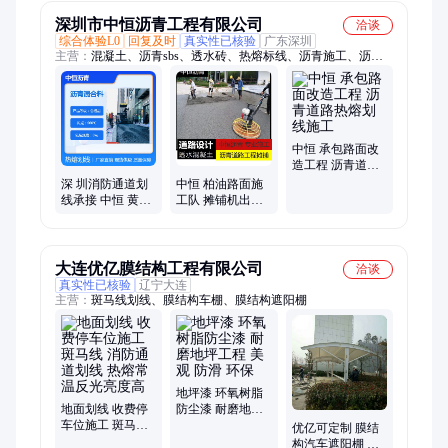
深圳市中恒沥青工程有限公司
洽谈
综合体验L0
回复及时
真实性已核验
广东深圳
主营：
混凝土、沥青sbs、透水砖、热熔标线、沥青施工、沥青
冷料、交通设施、黄色沥青、项目沥青、环氧地坪、沥青道路、
沥青铺路、摊铺沥青、基坑护栏、冷料修补、改性沥青、沥青改
造、市政道路、柏油马路、改色沥青、沥青材料、彩色沥青、沥
青路面、小区路面改造、彩色沥青混凝土
中恒 承包路面改
造工程 沥青道路
热熔划线施工
深 圳消防通道划
中恒 柏油路面施
线承接 中恒 黄白
工队 摊铺机出租
色热熔人行斑马
冷拌沥青造价优
线施工
势
大连优亿膜结构工程有限公司
洽谈
真实性已核验
辽宁大连
主营：
斑马线划线、膜结构车棚、膜结构遮阳棚
地坪漆 环氧树脂
地面划线 收费停
防尘漆 耐磨地坪
车位施工 斑马线
工程 美观 防滑 环
优亿可定制 膜结
消防通道划线 热
保
构汽车遮阳棚 抗