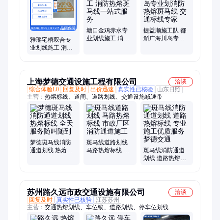
地标线、地面划线、车位划线、本地划线、园区划线
塘口金鸡赤水专
捷益顺施工队 都
业划线施工 消防
斛广海川岛专业
雅瑶宅梧双合专
热熔斑马线一站
划消防热熔斑马
业划线施工 消防
式服务
线 交通标线专家
热熔斑马线一应
俱全
上海梦德交通设施工程有限公司
洽谈
综合体验L0
回复及时
出价迅速
真实性已核验
山东日照
主营：
热熔标线、道闸、道路划线、交通设施减速带
梦德斑马线消防
斑马线道路划线
通道划线 热熔标
马路热熔标线 市
斑马线消防通道
线 全天服务随叫
政厂区消防通道
划线 道路热熔标
随到
施工
线 专业施工优质
服务梦德交通
苏州路久远市政交通设施有限公司
洽谈
回复及时
真实性已核验
江苏苏州
主营：
交通热熔划线、车位锁、道路划线、停车位划线