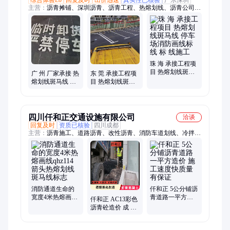
主营：
沥青摊铺、深圳沥青、沥青工程、热熔划线、沥青公司、
道路沥青、市政沥青、沥青施工队伍、冷补沥青、沥青冷料、马
路修补冷料、沥青修补、沥青混凝土、透水混凝土、细粒式沥
青、道路改造工程、沥青道路升级、pvc围挡、水马围挡、沥青
油
珠 海 承接工程项
目 热熔划线斑马
广 州 厂家承接 热
东 莞 承接工程项
线 停车场消防画
熔划线斑马线 停
目 热熔划线斑马
线标线 标 线施工
车场消防画线标
线 停车场消防画
线 技术成熟可定
线标线 工期快 质
制
量好
四川仟和正交通设施有限公司
洽谈
回复及时
资质已核验
四川成都
主营：
沥青施工、道路沥青、改性沥青、消防车道划线、冷拌沥
青、道路摊铺、隔离围挡、柏油马路、铁马护栏、细粒式沥青、
沥青混合料、不锈钢护栏、摊铺机施工、沥青搅拌站、不锈钢围
挡、彩色混凝土、塑料隔离墩、球磨铸铁井盖、水泥制品定制、
沥青摊铺施工、彩色透水沥青、沥青路面划线、塑料工程围挡、
沥青道路施工、彩色透水混凝土
消防通道生命的
仟和正 5公分铺沥
宽度4米热熔画线
青道路一平方造
仟和正 AC13彩色
qhz114箭头热熔划
价 施工速度快质
沥青砼造价 成 都
线斑马线标志
量有保证
及周边大小工程
承接