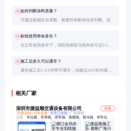
着。低温环境下施工会影响涂料流动性和附着力，可
能导致标线开裂或脱落。
如何判断涂料质量？
问
可通过检测反光系数、耐磨性和耐候性来判断。优质
涂料反光系数高，耐磨测试后损失小，耐候性测试后
无明显变色或开裂。
标线使用寿命多长？
问
在正常使用条件下，消防热熔斑马线寿命可达3-5
年。具体寿命受车流量、环境条件和施工质量影响，
定期维护可延长使用时间。
施工后多久可以通车？
问
通常施工后1-2小时即可通车，但建议24小时内避免
重型车辆碾压，以确保涂料完全固化。
相关厂家
深圳市捷益顺交通设备有限公司
洽谈
回复及时
出价迅速
资质已核验
广东深圳
主营：
车位锁、车库线、停车场、热熔线、斑马线、停车位、水
泥砖、熔标线、通道线、挡轮杆、防撞柱、油漆线、车道线、防
护桩、防撞杆、隔离栏、防撞栏、透水砖、禁格线、车位线、本