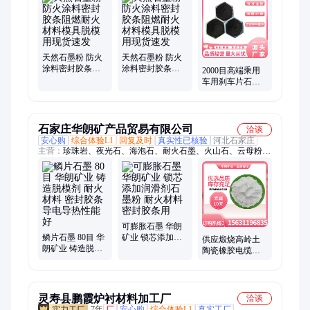
天然石墨粉 防火
天然石墨粉 防火
涂料密封胶条阻
涂料密封胶条阻
2000目高端乘用
燃耐火材料模具
燃耐火材料模具
车用刹车片石墨
脱模用现货速发
脱模用现货速发
粉 抑制高频啸叫
颤振异响
石家庄华朗矿产品贸易有限公司
洽谈
安心购
综合体验L1
回复及时
真实性已核验
河北石家庄
主营：
珍珠岩、夜光石、海泡石、耐火石墨、火山石、云母粉、
生石灰、彩砂、萤石粉、漂珠、硅藻土、铁粉、石英砂、蛭石、
石棉绒、麦饭石球、复合岩片、生物质颗粒、配重铁砂、麦饭
石、萤石矿、白沙子、发光石、夜光粉、重晶石粉
可膨胀石墨 华朗
鳞片石墨 80目 华
矿业 锁芯添加润
供应煅烧高岭土
朗矿业 铸造脱模
滑剂石墨粉 耐火
陶瓷橡胶电缆填
剂 耐火材料 密封
材料 密封胶条用
料 造纸水 粘性白
胶条 导电导热性
陶土
能好
灵寿县鹏霞炉衬材料加工厂
洽谈
7年
厂
安心购
综合体验L1
真实工厂