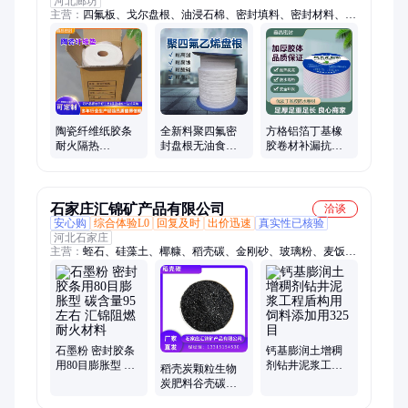
河北廊坊
主营：
四氟板、戈尔盘根、油浸石棉、密封填料、密封材料、四
氟弹性带、泥状软填料、陶瓷纤维带、石墨接地线、柔性接地电
缆、高压石墨盘根、法兰滤网垫片、硅酸铝纤维绳、陶瓷纤维防
火布、柔性石墨复合板
陶瓷纤维纸胶条
全新料聚四氟密
方格铝箔丁基橡
耐火隔热
封盘根无油食品
胶卷材补漏抗老
3mm10mm耐高温
级耐磨酸碱泵轴
化止漏贴钢结构
密封隔热材料硅
PTFE填料绳
用陶瓷纤维胶条
酸铝纸
石家庄汇锦矿产品有限公司
洽谈
安心购
综合体验L0
回复及时
出价迅速
真实性已核验
河北石家庄
主营：
蛭石、硅藻土、椰糠、稻壳碳、金刚砂、玻璃粉、麦饭
石、火山石、重晶石、高岭土、白炭黑、玻璃砂、贝壳粉、氧化
铁、重钙、沸石
石墨粉 密封胶条
钙基膨润土增稠
用80目膨胀型 碳
剂钻井泥浆工程
稻壳炭颗粒生物
含量95左右 汇锦
盾构用 饲料添加
炭肥料谷壳碳多
阻燃耐火材料
用325目
肉月季 稻壳灰 调