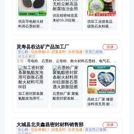
供应精密铸造莫
来砂10-20目耐火
供应导电耐火材
供应工业级食品
材料用无粉尘耐
料用石墨粉密封
级熟石灰粉吸附
高温耐腐蚀冶金
胶条膨胀石墨
性强粘结性好建
用
材工业农业养殖
用
灵寿县权达矿产品加工厂
洽谈
安心购
综合体验L0
回复及时
出价迅速
资质已核验
河北石家庄
主营：
导电粉、石墨粉、云母粉、耐火材料石墨粉、电气石、鹅
卵石、烧烤砂、陶土粉、彩虹石、玉米芯、莫来石、石英砂、白
垩土、矿物纤维、玻璃珠、粘土粉、硅微粉、凹凸棒土、岩片、
硅藻土、海泡石纤维、白云石粉、陶瓷颗粒、核桃砂、高岭土、
火山石
加工密封胶条聚
石墨粉厂家 聚氨
氨酯发泡用可膨
酯密封胶条耐火
高岭土厂家 橡胶
胀石墨耐火材料
材料用80目膨胀
涂料填充用 耐火
可用80目
石墨遇火膨胀阻
度高 分散性好
燃
大城县北关鑫昌密封材料销售部
洽谈
安心购
综合体验L1
回复及时
出价迅速
真实性已核验