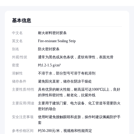
基本信息
中文名
耐火材料密封胶条
英文名
Fire-resistant Sealing Strip
别名
防火密封胶条
外观/性状
通常为黑色或灰色条状，柔软有弹性，表面光滑
密度
约1.2-1.5 g/cm³
溶解性
不溶于水，部分型号可溶于有机溶剂
储存条件
避免阳光直射，储存在阴凉干燥处
主要性质/特性
具有优异的耐火性能，耐高温可达1000℃以上，良好
的弹性和密封性，耐老化，抗紫外线
主要应用/用途
主要用于建筑门窗、电力设备、化工管道等需要防火
密封的场合
安全注意事项
使用时避免接触眼睛和皮肤，操作时建议佩戴防护手
套
参考价格区间
约50-200元/米，视规格和性能而定