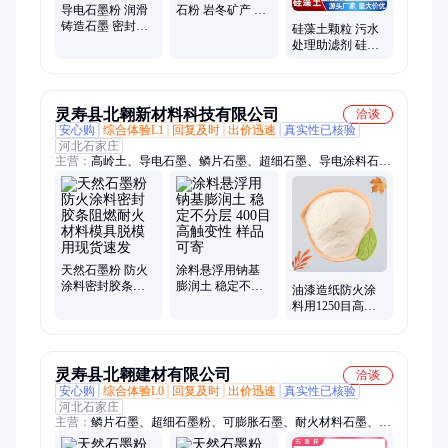
导电石墨粉 润滑
石粉 岩冬矿产 按
铸造石墨 密封胶
需定制 支持验厂
硅藻土颗粒 污水
条耐火材料用膨
处理助滤剂 硅藻
胀石 墨粉
土 植物铺面土壤
改良用
灵寿县北翱新材料科技有限公司
洽谈
安心购
综合体验L1
回复及时
出价迅速
真实性已核验
河北石家庄
主营：
高岭土、导电石墨、鳞片石墨、超细石墨、导电涂料石墨
粉、可膨胀石墨、润滑石墨粉末、造纸塑料橡胶涂、煅烧高岭
土、水洗高岭土
天然石墨粉 防火
涂料悬浮用钠基
涂料密封胶条阻
膨润土 稳定不分
油漆造纸防火涂
燃耐火材料模具
层 400目 高触变
料用1250目高岭
脱模用现货速发
性 样品可寄
土 超细水洗高 岭
土
灵寿县北翱建材有限公司
洽谈
安心购
综合体验L0
回复及时
出价迅速
真实性已核验
河北石家庄
主营：
鳞片石墨、超细石墨粉、可膨胀石墨、耐火材料石墨、高
纯导电石墨、超细导电防静电石墨粉