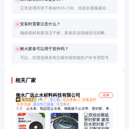
正常使用环境下寿命约10-15年。但若长期暴露在紫
外线或极端温度中，建议5-8年更换一次。
安装时需要注意什么？
问
确保基材表面清洁干燥，胶条应连续铺设无间断，接
缝处需重叠至少50mm。安装后建议进行气密性测
试。
耐火胶条可以用于室外吗？
问
可以，但需选择具有抗紫外线性能的户外专用型号，
否则长期日晒会导致材料老化，影响耐火性能。
相关厂家
衡水广远止水材料科技有限公司
洽谈
2年
厂
安心购
综合体验L2
回复及时
出价迅速
真实性已核验
河北衡水
主营：
止水条、制品型止水条、钢板腻子止水带、密封胶、单组
份聚氨酯密封胶、双组份聚氨酯密封胶、双组份聚硫密封胶、防
水密封胶条、聚氨酯密封胶、遇水膨胀橡胶条、遇水膨胀止水
条、接缝防水胶、闭孔泡沫板、双面自粘薄片、防水补漏自粘