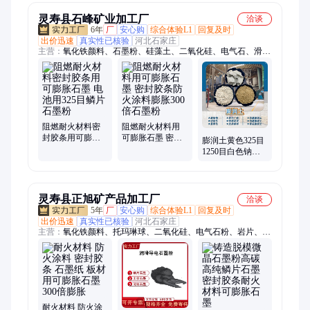
灵寿县石峰矿业加工厂
洽谈
6年
厂
安心购
综合体验L1
回复及时
出价迅速
真实性已核验
河北石家庄
主营：
氧化铁颜料、石墨粉、硅藻土、二氧化硅、电气石、滑石
粉、硅酸铝粉、硅灰石粉
阻燃耐火材料密
阻燃耐火材料用
封胶条用可膨胀
可膨胀石墨 密封
膨润土黄色325目
石墨 电池用325目
胶条防火涂料膨
1250目白色钠基
鳞片石墨粉
胀300倍石墨粉
钙基蒙脱石粉厂
家现货
灵寿县正旭矿产品加工厂
洽谈
5年
厂
安心购
综合体验L1
回复及时
出价迅速
真实性已核验
河北石家庄
主营：
氧化铁颜料、托玛琳球、二氧化硅、电气石粉、岩片、云
母粉、硅藻土、高岭土、滑石粉、碳酸钙、火山石粉、膨润土、
纤维、沸石粉、石墨粉、橡胶颗粒、沉淀硫酸钡、炭黑、仿瓷颗
粒、远红外粉、铁粉、陶瓷球、白炭黑、硅灰石粉
耐火材料 防火涂