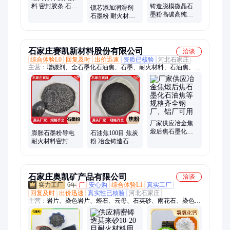
料 密封胶条 石墨
铸造脱模微晶石
锁芯添加润滑剂
纸 板材用可膨胀
墨粉高碳高纯鳞
石墨粉 耐火材料
石墨 300倍膨胀
片石墨密封胶条
密封胶条用可膨
耐火材料可膨胀
胀石墨
石墨
石家庄赛凯新材料股份有限公司
洽谈
综合体验L0
回复及时
出价迅速
资质已核验
河北石家庄
主营：
增碳剂、全石墨化石油焦、石墨、耐火材料、石油焦、天
然石墨、人造石墨、定制石墨石油焦
厂家供应冶金焦
煅后焦石墨化石
膨胀石墨粉导电
石油焦100目 焦炭
油焦等规格齐全
耐火材料密封胶
粉 冶金铸造石墨
钢厂、铝厂可用
条上可用厂家直
粉规格齐全厂家
供
直发
石家庄奥凯矿产品有限公司
洽谈
6年
厂
安心购
综合体验L1
真实工厂
回复及时
出价迅速
真实性已核验
河北石家庄
主营：
岩片、染色岩片、蛭石、云母、石英砂、雨花石、染色云
母、机制炭、烧烤炭、白云石、石子、五彩石