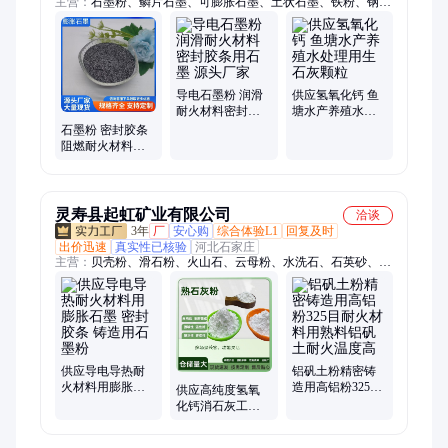
主营：
石墨粉、鳞片石墨、可膨胀石墨、土状石墨、铁粉、钢
砂、硅藻土、膨润土、铁砂、玻璃微珠、莫来砂、蒙脱石粉
导电石墨粉 润滑
供应氢氧化钙 鱼
耐火材料密封胶
塘水产养殖水处
条用石墨 源头厂
理用生石灰颗粒
石墨粉 密封胶条
家
阻燃耐火材料用
可膨胀石墨 导电
导热
灵寿县起虹矿业有限公司
洽谈
3年
厂
安心购
综合体验L1
回复及时
出价迅速
真实性已核验
河北石家庄
主营：
贝壳粉、滑石粉、火山石、云母粉、水洗石、石英砂、果
木炭、金刚砂、硅灰粉、玻璃珠、陶瓷球、沙滩沙、绿沸石、玻
璃砂、高岭土、白云石、膨润土、蛭石粉、硅藻土、碳酸钙、透
明粉、地面铺路、保温砂浆、沸石颗粒、贝壳彩片
供应导电导热耐
铝矾土粉精密铸
火材料用膨胀石
造用高铝粉325目
供应高纯度氢氧
墨 密封胶条 铸造
耐火材料用熟料
化钙消石灰工业
用石墨粉
铝矾土耐火温度
脱硫熟石灰农业
高
食品养殖消毒用