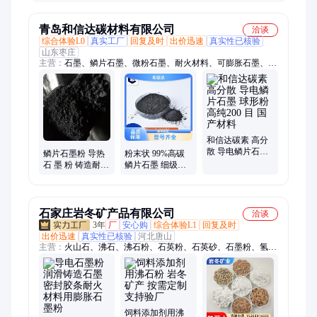
节酸碱度一件代
发
青岛和信达碳材料有限公司
洽谈
综合体验L0
真实工厂
回复及时
出价迅速
真实性已核验
山东枣庄
主营：
石墨、鳞片石墨、微粉石墨、耐火材料、可膨胀石墨、石
墨粉、石墨乳、石墨纸
和信达碳素 高分
散 导电鳞片石墨
鳞片石墨粉 导热
粉末状 99%高碳
球形粉 高纯200
石 墨 粉 铸造耐火
鳞片石墨 细级
目 国产材料
材料石 墨1粉密封
3000 目 国产材料
胶条用可膨胀石
和信达碳素
墨
石家庄岩冬矿产品有限公司
洽谈
3年
厂
安心购
综合体验L1
回复及时
出价迅速
真实性已核验
河北唐山
主营：
火山石、沸石、沸石粉、石英粉、石英砂、石墨粉、氢氧
化钙、氧化钙、浮石、鹅卵石、凹凸棒土、硅灰粉、活性白土
饲料添加剂用沸