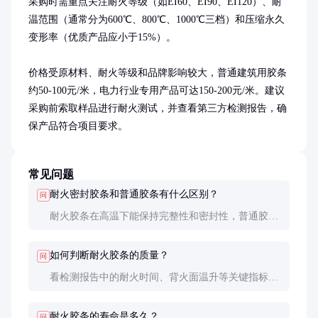
采购时需重点关注耐火等级（如EI60、EI90、EI120）、耐
温范围（通常分为600℃、800℃、1000℃三档）和压缩永久
变形率（优质产品应小于15%）。

价格受原材料、耐火等级和品牌影响较大，普通建筑用胶条
约50-100元/米，电力行业专用产品可达150-200元/米。建议
采购前索取样品进行耐火测试，并查看第三方检测报告，确
保产品符合项目要求。
常见问题
耐火密封胶条和普通胶条有什么区别？
问
耐火胶条在高温下能保持完整性和密封性，普通胶条
遇高温会熔化或燃烧。耐火胶条通常采用特殊配方，
成本是普通胶条的3-5倍。
如何判断耐火胶条的质量？
问
看检测报告中的耐火时间、背火面温升等关键指标。
实际使用时可通过观察胶条燃烧后的状态判断，优质
产品会形成致密碳化层而不脱落。
耐火胶条的寿命是多久？
问