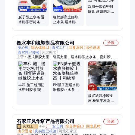
片、遇水膨胀止水胶、丁基腻子橡胶自粘薄片、橡胶制品专用粘
合剂、橡胶止水带、柔性填料、膨胀止水环、盾构粘合剂
双组份聚硫密封
胶膏 建筑防水密
封膏 广远 可配送
腻子型止水条 遇
橡胶膨润土膨胀
到家
水膨胀密封条 黑
止水条 遇水膨胀
色 防水效果好 支
阻水胶条 施工缝
持定制 广远
用 防水密封胶条
衡水丰和橡塑制品有限公司
洽谈
安心购
综合体验L1
真实工厂
回复及时
出价迅速
真实性已核验
河北衡水
主营：
板式橡胶支座、隔震支座、遇水膨胀止水条、密封胶、橡
胶止水带、桥梁伸缩缝
丰和 施工缝用防
PN腻子型遇水膨
水密封胶条 现货
胀橡胶止水条膨
隧道嵌缝橡胶止
胀倍率高 丰和橡
板式减震橡胶支
水条
塑
座 桥梁平板滑动
支座 GYZ GJZ公
路桥梁专用
石家庄凤华矿产品有限公司
洽谈
4年
厂
安心购
综合体验L3
回复及时
出价迅速
真实性已核验
河北石家庄