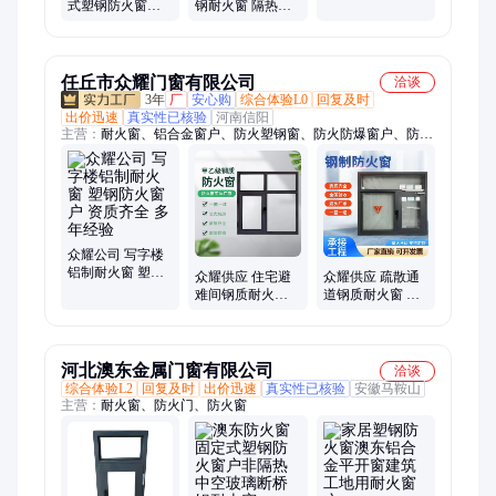
救援
式塑钢防火窗户
钢耐火窗 隔热非
非隔热中空玻璃
隔热防火窗户 建
断桥铝耐火窗
筑施工 大茂门窗
任丘市众耀门窗有限公司
洽谈
3年
厂
安心购
综合体验L0
回复及时
出价迅速
真实性已核验
河南信阳
主营：
耐火窗、铝合金窗户、防火塑钢窗、防火防爆窗户、防火
窗、推拉窗、断桥铝窗
众耀公司 写字楼
铝制耐火窗 塑钢
众耀供应 住宅避
众耀供应 疏散通
防火窗户 资质齐
难间钢质耐火窗
道钢质耐火窗 塑
全 多年经验
塑钢防火窗户 资
钢防火窗户 工程
质齐全 消防验收
专用 全国发货
河北澳东金属门窗有限公司
洽谈
综合体验L2
回复及时
出价迅速
真实性已核验
安徽马鞍山
主营：
耐火窗、防火门、防火窗