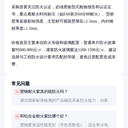
采购首要关注防火认证，必须查验型式检验报告和认证证
书，重点看耐火时间标注（如E60表示60分钟耐火）。型材
壁厚直接影响强度，主型材可视面壁厚应≥2.5mm，内衬钢
材厚度≥1.5mm。

价格差异主要来自防火等级和玻璃配置：普通单片防火玻璃
窗约600-800元/㎡，灌浆防火玻璃窗达1200-1500元/㎡。建议
选择与工程防火设计要求匹配的等级，避免过度配置造成浪
费。
常见问题
塑钢耐火窗真的能防火吗？
问
通过国家标准检测的产品确实具备防火能力，但要注
意整体安装质量。实验表明，正规厂家E60级产品在
标准火灾试验中能保持1小时不失效，关键看是否获
和铝合金耐火窗比哪个好？
问
得消防产品认证。
塑钢窗保温性能更好（导热系数低），适合寒冷地