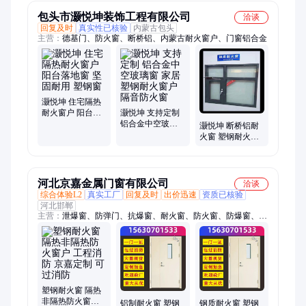
包头市灏悦坤装饰工程有限公司
洽谈
回复及时
真实性已核验
内蒙古包头
主营：
德基门、防火窗、断桥铝、内蒙古耐火窗户、门窗铝合金
灏悦坤 住宅隔热
耐火窗户 阳台落
灏悦坤 支持定制
地窗 坚固耐用 塑
铝合金中空玻璃
灏悦坤 断桥铝耐
钢窗
窗 家居塑钢耐火
火窗 塑钢耐火窗
窗户 隔音防火窗
户 性价比高 支持
定制 售后无忧
河北京嘉金属门窗有限公司
洽谈
综合体验L2
真实工厂
回复及时
出价迅速
资质已核验
河北邯郸
主营：
泄爆窗、防弹门、抗爆窗、耐火窗、防火窗、防爆窗、钢
质门、逃生门、排烟窗、泄爆门、简易门、阻燃门、库房门、密
闭门、消防门、阳光房、隔音窗、套装门、防爆门、铝合金、铝
门窗、抗爆门、通风门、卷帘门、推拉窗
塑钢耐火窗 隔热
非隔热防火窗户
铝制耐火窗 塑钢
钢质耐火窗 塑钢