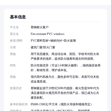
基本信息
中文名
塑钢耐火窗户
英文名
Fire-resistant PVC windows
材质/用料
PVC塑料型材+钢材内衬+防火玻璃
分类
建筑门窗/防火门窗
用途
用于高层建筑、商业综合体、医院、学校等对防火有
严格要求的场所，提供防火隔离和逃生时间保障。
特性
防火性能优异（可达1小时耐火极限），隔热隔音效果
好，耐候性强，维护成本低。
风格
现代简约风格为主，颜色多样可定制，表面可仿木纹
或金属质感。
发展历史
塑钢窗起源于20世纪50年代德国，耐火型是90年代为
满足建筑防火规范而开发的升级产品，现已成为公共
建筑标配。
参考价格区间
约600-1500元/平方米（视防火等级和规格而定）