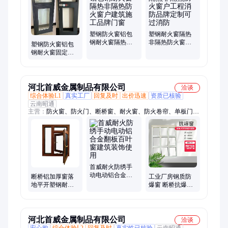
塑钢防火窗铝包
塑钢耐火窗隔热
钢耐火窗隔热非
非隔热防火窗户
塑钢防火窗铝包
隔热防火窗户建
工程消防品牌定
钢耐火窗固定式
筑施工品牌门窗
制可过消防
防火窗户建筑高
楼品牌定做
河北首威金属制品有限公司
洽谈
综合体验L1
真实工厂
回复及时
出价迅速
资质已核验
云南昭通
主营：
防火窗、防火门、断桥窗、耐火窗、防火卷帘、单板门、
学校门、工业门、中悬窗、防爆门、防爆窗、肯德基门、防盗
门、铝单板、铝扣板、铝方通、被动门窗、百叶窗、立转门窗
首威耐火防绣手
动电动铝合金翻
断桥铝加厚窗落
工业厂房钢质防
板百叶窗建筑装
地平开塑钢耐火
爆窗 断桥抗爆窗
饰使用
窗首威小区用排
工业泄爆窗 单扇
烟窗户
双扇
河北首威金属制品有限公司
洽谈
安心购
综合体验L2
回复及时
真实性已核验
云南昭通