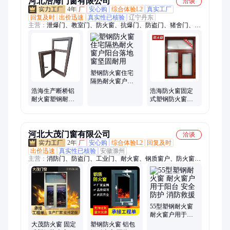
河北浩海门窗有限公司
洽谈
4年
厂
安心购
综合体验L2
真实工厂
回复及时
出价迅速
真实性已核验
辽宁丹东
主营：
泄爆门、教室门、防火窗、抗爆门、防盗门、猪舍门、宿
舍门、中悬窗、铝单板、防爆门、医用门、防火门、储藏间门、
断桥门窗、医疗钢质门、防火防爆窗、防火安全门、家用入户
门、消防救援窗、消防玻璃窗、防火卷帘门、钢质净化门、楼宇
单元门、防爆密闭门、断桥铝门窗
塑钢防火窗住宅
隔热耐火窗户阳
台落地窗坚固耐
浩海生产断桥铝
浩海防火窗固定
用
耐火窗塑钢耐火
式塑钢防火窗户
窗户铝合金防火
非隔热中空玻璃
窗支持定制
断桥铝耐火窗
河北大茂门窗有限公司
洽谈
2年
厂
安心购
综合体验L2
回复及时
出价迅速
真实性已核验
安徽滁州
主营：
消防门、防盗门、工业门、耐火窗、钢质窗户、防火窗、
消防窗、隔热门、门窗定制、防火门窗、防爆门窗、抗爆门窗、
隔音门窗、防火门、百叶窗、洁净门、消防救援窗、变压器大
门、排烟天窗、防火卷帘门、楼宇门、钢木大门、挡烟垂壁、教
室门
55型塑钢耐火窗
耐火窗户用于阳
台 安全防护 消防
大茂防火窗 固定
塑钢防火窗 铝包