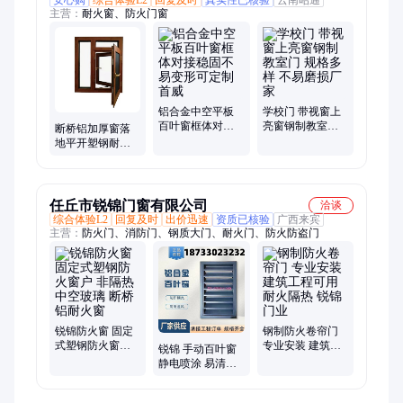
主营：
耐火窗、防火门窗
铝合金中空平板
学校门 带视窗上
百叶窗框体对接
亮窗钢制教室门
断桥铝加厚窗落
稳固不易变形可
规格多样 不易磨
地平开塑钢耐火
定制首威
损厂家
窗首威小区用排
烟窗户
任丘市锐锦门窗有限公司
洽谈
综合体验L2
回复及时
出价迅速
资质已核验
广西来宾
主营：
防火门、消防门、钢质大门、耐火门、防火防盗门
锐锦防火窗 固定
钢制防火卷帘门
式塑钢防火窗户
专业安装 建筑工
锐锦 手动百叶窗
非隔热中空玻璃
程可用 耐火隔热
静电喷涂 易清洁
断桥铝耐火窗
锐锦门业
打理 适用于外墙
通风处