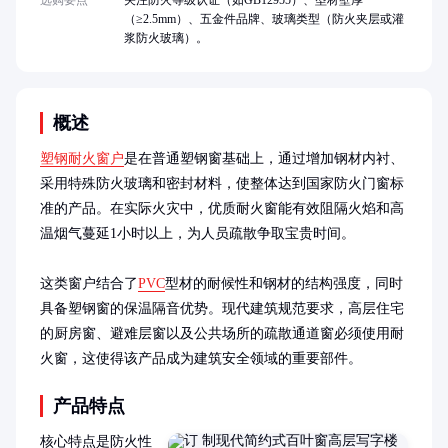
选购要点
关注防火等级认证（如GB12955）、型材壁厚
（≥2.5mm）、五金件品牌、玻璃类型（防火夹层或灌
浆防火玻璃）。
概述
塑钢耐火窗户
是在普通塑钢窗基础上，通过增加钢材内衬、
采用特殊防火玻璃和密封材料，使整体达到国家防火门窗标
准的产品。在实际火灾中，优质耐火窗能有效阻隔火焰和高
温烟气蔓延1小时以上，为人员疏散争取宝贵时间。

这类窗户结合了
PVC
型材的耐候性和钢材的结构强度，同时
具备塑钢窗的保温隔音优势。现代建筑规范要求，高层住宅
的厨房窗、避难层窗以及公共场所的疏散通道窗必须使用耐
火窗，这使得该产品成为建筑安全领域的重要部件。
产品特点
核心特点是防火性