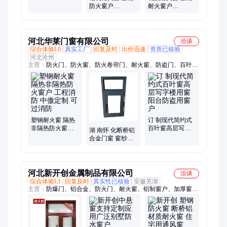
工程消防 京嘉定
防火窗户
耐火窗户
制 可过消防
FHC1220-D-A1.00
GFC2030-H-C3.00
封阳台 防爆泄爆
紧急避难间 抑制
大火
河北华莱门窗有限公司
洽谈
综合体验L0
真实工厂
回复及时
出价迅速
资质已核验
河北沧州
主营：
防火门、防火窗、防火卷帘门、耐火窗、防盗门、百叶
窗、防火隔断
塑钢耐火窗 隔热
订 制现代简约式
非隔热防火窗户
百叶窗高层写字
湖 南怀 化断桥铝
工程消防 中傲定
楼用窗阳台防盗
合金门窗 窗纱一
制 可过消防
用窗户
体平开窗 系统门
窗落地窗户
河北新开创金属制品有限公司
洽谈
综合体验L1
回复及时
真实性已核验
安徽芜湖
主营：
防爆门、铝合金、防火门、耐火窗、铝制窗户、加厚窗
户、散热窗户、防尘窗户、双层窗户、泄压窗户、防风窗户、隔
音窗户、泄爆窗、抗爆门、泄爆门、阻燃门、密闭门、防火窗、
防爆窗、锅炉房、救援窗、门窗定制、防火防爆、隔热密封、隔
热架构