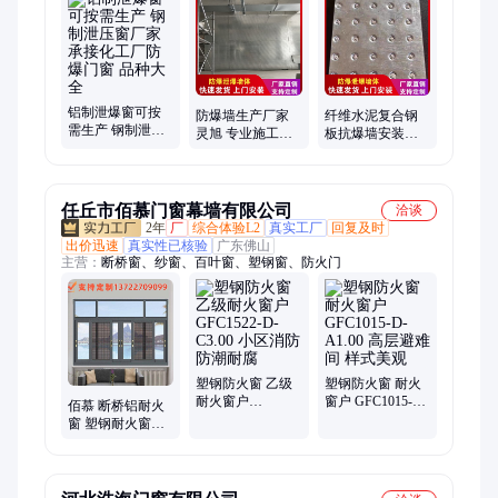
铝制泄爆窗可按
防爆墙生产厂家
纤维水泥复合钢
需生产 钢制泄压
灵旭 专业施工团
板抗爆墙安装厂
窗厂家 承接化工
队 127mm纤维水
家 施工迅速发货
厂防爆门窗 品种
泥板泄爆墙安装
快 泄爆墙做法及
大全
要求
任丘市佰慕门窗幕墙有限公司
洽谈
2年
厂
综合体验L2
真实工厂
回复及时
出价迅速
真实性已核验
广东佛山
主营：
断桥窗、纱窗、百叶窗、塑钢窗、防火门
塑钢防火窗 乙级
塑钢防火窗 耐火
耐火窗户
窗户 GFC1015-D-
佰慕 断桥铝耐火
GFC1522-D-C3.00
A1.00 高层避难间
窗 塑钢耐火窗户
小区消防 防潮耐
样式美观
性价比高 支持定
腐
制 售后无忧