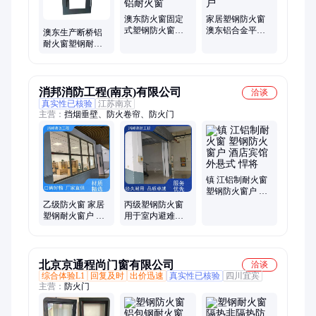
澳东防火窗固定
家居塑钢防火窗
式塑钢防火窗户
澳东铝合金平开
澳东生产断桥铝
非隔热中空玻璃
窗建筑工地用耐
耐火窗塑钢耐火
断桥铝耐火窗
火窗户
窗户铝合金防火
窗支持定制
消邦消防工程(南京)有限公司
洽谈
真实性已核验
江苏南京
主营：
挡烟垂壁、防火卷帘、防火门
镇 江铝制耐火窗
塑钢防火窗户 酒
店宾馆外悬式 悍
乙级防火窗 家居
丙级塑钢防火窗
将
塑钢耐火窗户 不
用于室内避难间
易损坏 加厚板材
内倒式 悍将厂家
起韵
耐火窗户
北京京通程尚门窗有限公司
洽谈
综合体验L1
回复及时
出价迅速
真实性已核验
四川宜宾
主营：
防火门