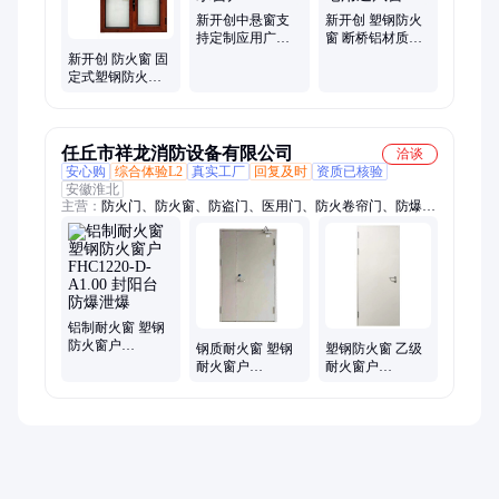
新开创中悬窗支
新开创 塑钢防火
持定制应用广泛
窗 断桥铝材质耐
别墅防水窗户
火窗 住宅用通风
新开创 防火窗 固
窗
定式塑钢防火窗
户 非隔热中空玻
璃断桥铝耐火窗
任丘市祥龙消防设备有限公司
洽谈
安心购
综合体验L2
真实工厂
回复及时
资质已核验
安徽淮北
主营：
防火门、防火窗、防盗门、医用门、防火卷帘门、防爆
门、铝单板、百叶窗、消防电动排烟天窗
铝制耐火窗 塑钢
防火窗户
钢质耐火窗 塑钢
塑钢防火窗 乙级
FHC1220-D-A1.00
耐火窗户
耐火窗户
封阳台 防爆泄爆
GFC2030-H-C3.00
GFC1522-D-C3.00
紧急避难间 抑制
小区消防 防潮耐
大火
腐