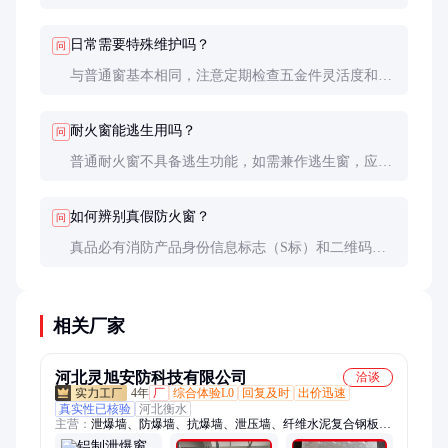
区；铝合金强度更高，适合大尺寸窗。防火性能取决
于整体构造，与材质无直接关系，两者都可达到相同
日常需要特殊维护吗？
问
防火等级。
与普通窗基本相同，注意定期检查五金件灵活度和密
封条老化情况。严禁私自改装或拆除任何部件，否则
可能影响防火性能。
耐火窗能逃生用吗？
问
普通耐火窗不具备逃生功能，如需兼作逃生窗，应选
择带Break-open装置的特殊型号，并确保能从内单手
持工具快速击碎玻璃。
如何辨别真假防火窗？
问
真品必有消防产品身份信息标志（S标）和二维码，
可在中国消防产品信息网查询。型材上通常压印有厂
家标识和防火等级，玻璃边部有防火认证标记。
相关厂家
河北灵旭安防科技有限公司
洽谈
4年
厂
综合体验L0
回复及时
出价迅速
真实性已核验
河北衡水
主营：
泄爆墙、防爆墙、抗爆墙、泄压墙、纤维水泥复合钢板抗
爆墙、纤维水泥板泄爆墙