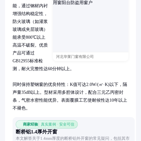
能，通过钢材内衬
增强结构稳定性，
防火玻璃（如灌浆
玻璃或夹层玻璃）
能承受800℃以上
高温不破裂。优质
产品可通过
河北华莱门窗有限公司
GB12955标准检
测，耐火完整性达60分钟以上。

同时保持塑钢窗的优良特性：K值可达2.0W/(㎡·K)以下，隔
声量35dB以上。型材采用多腔体设计，配合三元乙丙密封
条，气密水密性能优异。表面覆膜工艺使耐候性达10年以上
不褪色。
商家经验
真实案例 · 安全可信
断桥铝1.4厚外开窗
本文解答关于1.4mm厚度的断桥铝外开窗的常见疑问，包括其市