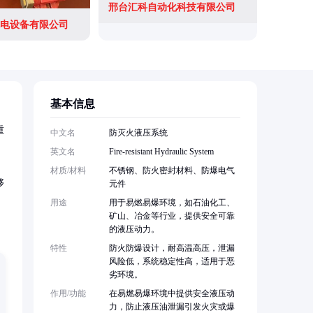
邢台汇科自动化科技有限公司
江苏朕邦
电设备有限公司
基本信息
重
中文名
防灭火液压系统
英文名
Fire-resistant Hydraulic System
材质/材料
不锈钢、防火密封材料、防爆电气
够
元件
用途
用于易燃易爆环境，如石油化工、
矿山、冶金等行业，提供安全可靠
的液压动力。
特性
防火防爆设计，耐高温高压，泄漏
风险低，系统稳定性高，适用于恶
劣环境。
作用/功能
在易燃易爆环境中提供安全液压动
力，防止液压油泄漏引发火灾或爆