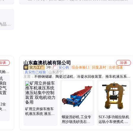
检查泄漏点，更换损坏部件，确保系统密封性恢复后再重
新启动。
内品牌
求选
山东鑫澳机械有限公司
洽谈
洽谈
3年
厂
安心购
综合体验L1
回复及时
出价迅速
机舱灭
真实性已核验
山东济宁
主营：
不锈钢储罐、陶瓷过滤机、冷凝水回收装置、推车机液压系
灭火装
统、玻璃钢罐、冷凝器、离心机、压滤机
12全
火系
矿用立井操车推车
灭火
机液压系统 液压站
螺旋洗砂机 工业专
SLY-3多功能拉轨机
集中控制装置 双电
用沙场洗砂洗石机
运轨小车便携式 轨
机动力备用
器 矿用洗 砂机
道上料运轨车