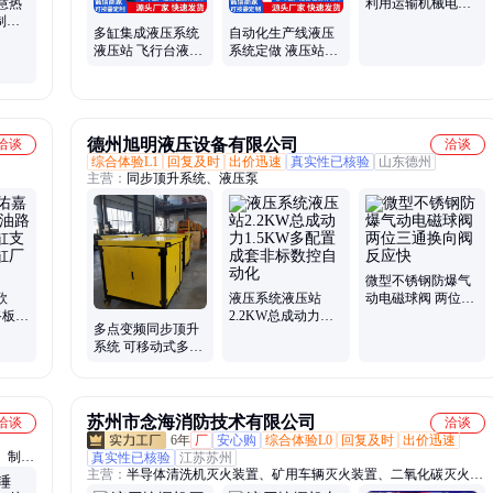
提升泵
慧热
利用运输机械电液
制柜
推杆加工定制 结构
多缸集成液压系统
自动化生产线液压
按需
稳定
液压站 飞行台液压
系统定做 液压站厂
加载系统 非标 油压
家供应 性能稳定 应
机液压 站
用范围广
德州旭明液压设备有限公司
洽谈
洽谈
综合体验L1
回复及时
出价迅速
真实性已核验
山东德州
主营：
同步顶升系统、液压泵
微型不锈钢防爆气
欣
液压系统液压站
动电磁球阀 两位三
路板式
2.2KW总成动力
通换向阀反应快
多点变频同步顶升
定制
1.5KW多配置成套
系统 可移动式多点
非标数控自动化
同步顶升液压系统
苏州市念海消防技术有限公司
洽谈
洽谈
6年
厂
安心购
综合体验L0
回复及时
出价迅速
、制氮
真实性已核验
江苏苏州
主营：
半导体清洗机灭火装置、矿用车辆灭火装置、二氧化碳灭火系
贯线切