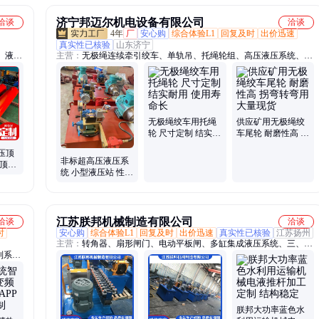
济宁邦迈尔机电设备有限公司
洽谈
洽谈
4年
厂
安心购
综合体验L1
回复及时
出价迅速
真实性已核验
山东济宁
、液压
主营：
无极绳连续牵引绞车、单轨吊、托绳轮组、高压液压系统、绞
LC同
车配件、主压绳轮组、拐歪轮组、尾轮、五轮重锤涨紧装置、梭车、
、大吨
导绳轮、涨紧轮、轨道、副压绳轮组
顶、顶
桥梁工
20吨
无极绳绞车用托绳
供应矿用无极绳绞
轮 尺寸定制 结实耐
车尾轮 耐磨性高 拐
用 使用寿命长
弯转弯用 大量现货
液压顶
非标超高压液压系
道顶推
统 小型液压站 性能
基检测
稳定 支持定制
江苏朕邦机械制造有限公司
洽谈
洽谈
时
安心购
综合体验L1
回复及时
出价迅速
真实性已核验
江苏扬州
主营：
转角器、扇形闸门、电动平板闸、多缸集成液压系统、三、四
制系
通分料器
系统、
制柜、
、自来
水泵格
朕邦大功率蓝色水