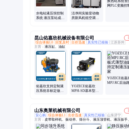
栅机PLC控制柜、换热站PLC控制柜、成套水闸LCU控制柜、
换热站系统智
站LCU控制柜
网PLC变频控
手机APP监控
水电站液压坝控制
洁净间实验室动物
定制
系统 液压泵站成套
房新风机组空调
控制柜 在线监测 支
PLC控制柜 手自动
持来图定制
控制
昆山佑嘉欣机械设备有限公司
综合体验L0
回复及时
出价迅速
真实性已核验
江苏苏州
主营：
液压缸、油缸
YOZECE佑嘉
MPJ.RC后油
佑嘉欣支持定制液
YOZECE佑嘉欣
薄型油缸支持
压系统非标定做液
MPH-SD基本型拉
液压缸厂家
压泵站动力单元生
杆油缸支持定制液
产厂家
压缸厂家
山东奥莱机械有限公司
安心购
综合体验L1
出价迅速
真实性已核验
山东济宁
主营：
皮带取样机、振动夯、筛分斗、液压顶管机、液压扳手
机、单轨运输车、激光切割机、沥青拌合机、挖机清淤泵、相