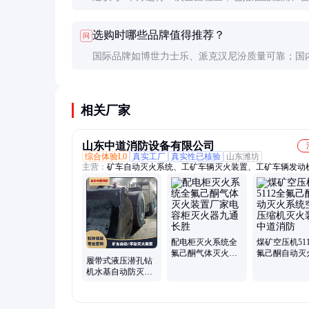
状态和电气性能。具体周期可根据使用环境调整。
选购时哪些品牌值得推荐？
问
国际品牌如博世力士乐、派克汉尼汾质量可靠；国
如榆次液压、华德液压性价比高，可根据预算和需
择。
相关厂家
山东中道消防设备有限公司
综合体验L0
真实工厂
真实性已核验
山东潍坊
主营：
矿车自动灭火系统、工矿车辆灭火装置、工矿车辆发动
火、井下车辆自动灭火设备、全氟己酮自动灭火装置、油炸机
置、煤矿车辆水基灭火系统
配电柜灭火系统全
煤矿空压机51
氟己酮气体灭火装
氟己酮自动灭
履带式液压潜孔钻
置厂家电容柜灭火
统空气压缩机
机水基自动防灭火
器九通长胜
装置中道消防
装置工矿车辆灭火
系统九通长胜