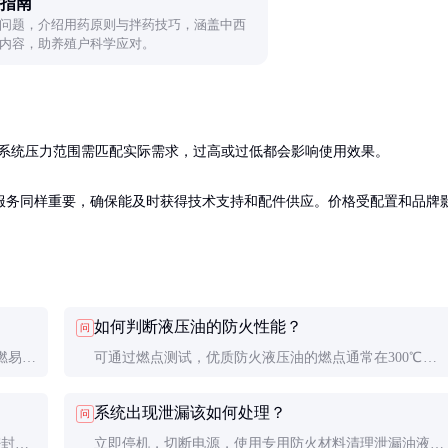
指南
问题，介绍用药原则与拌药技巧，涵盖中西
内容，助养殖户科学应对。
x。系统压力范围需匹配实际需求，过高或过低都会影响使用效果。

服务同样重要，确保能及时获得技术支持和配件供应。价格受配置和品牌
如何判断液压油的防火性能？
问
燃易爆
可通过燃点测试，优质防火液压油的燃点通常在300℃以
境。
上。也可查看产品认证，如ISO 6743-4标准。
系统出现泄漏该如何处理？
问
密封件
立即停机，切断电源，使用专用防火材料清理泄漏油液。