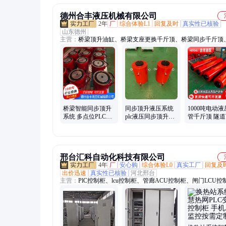
德州合丰液压机械有限公司
2年
厂
综合体验L1
回复及时
真实性已核验
山东德州
主营：
桥梁顶升油缸、桥梁支座更换千斤顶、桥梁同步千斤顶
油缸、液压顶管机、电动液压千斤顶、板式换热器液压扳手、P
步液压系统、智能同步顶升系统、板换夹紧器、大吨位千斤顶
位油缸、马路吹风机、智能同步顶升千斤顶、大吨位同步千斤
管千斤顶、顶管油缸、200吨顶管千斤顶、300吨顶管千斤顶、
程千斤顶、马路吹扫机、泥水平衡顶管千斤顶、500吨千斤顶、3
千斤顶、630吨千斤顶
桥梁智能同步顶升
同步顶升液压系统
1000吨电动
系统 多点位PLC液
plc液压同步顶升控
管千斤顶 隧
压系统 支座更换千
制系统 千斤顶 顶升
工程定制 桩
斤顶
设备系统
液压机械厂家
邢台汇科自动化科技有限公司
4年
厂
安心购
综合体验L0
真实工厂
回复及
出价迅速
真实性已核验
河北邢台
主营：
PlC控制柜、lcu控制柜、管廊ACU控制柜、闸门LCU控
统、泵站自动化控制系统、地源热泵控制系统、供热集中控制
LCU自动控制系统、液压坝控制系统、闸泵站控制柜、LCU控
PLC非标自动化控制柜、泵站自动化控制柜、风机PlC控制柜
水厂PLC控制柜、LCU现场控制柜、反洗泵房PLC控制柜、污