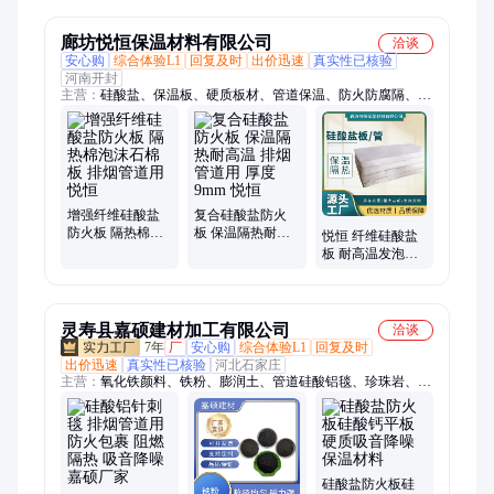
防火绝热棉
廊坊悦恒保温材料有限公司
洽谈
安心购
综合体验L1
回复及时
出价迅速
真实性已核验
河南开封
主营：
硅酸盐、保温板、硬质板材、管道保温、防火防腐隔、硅
酸盐防火板、防火硅酸盐板、屋顶保温、外墙保温、保温材料、
硅酸铝、硅酸盐板、硅酸盐管、硅酸盐板保温板、复合硅酸盐
板、憎水硅酸盐板、铝镁质
增强纤维硅酸盐
复合硅酸盐防火
防火板 隔热棉泡
板 保温隔热耐高
悦恒 纤维硅酸盐
沫石棉板 排烟管
温 排烟管道用 厚
板 耐高温发泡石
道用 悦恒
度 9mm 悦恒
棉板 憎水保温 化
工储罐内壁铺设
灵寿县嘉硕建材加工有限公司
洽谈
7年
厂
安心购
综合体验L1
回复及时
出价迅速
真实性已核验
河北石家庄
主营：
氧化铁颜料、铁粉、膨润土、管道硅酸铝毯、珍珠岩、矿
物纤维、木质纤维、硅酸铝纤维、海泡石纤维、云母粉
硅酸盐防火板硅