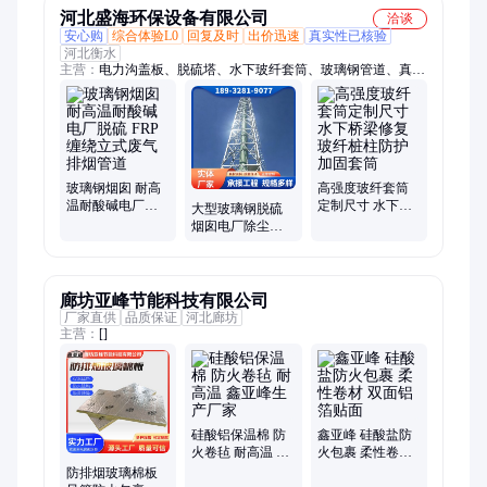
河北盛海环保设备有限公司
洽谈
安心购
综合体验L0
回复及时
出价迅速
真实性已核验
河北衡水
主营：
电力沟盖板、脱硫塔、水下玻纤套筒、玻璃钢管道、真空
玻璃钢平板、生物除臭箱、玻璃钢烟囱、玻璃钢储罐
玻璃钢烟囱 耐高
高强度玻纤套筒
温耐酸碱电厂脱
定制尺寸 水下桥
大型玻璃钢脱硫
硫 FRP 缠绕立式
梁修复玻纤桩柱
烟囱电厂除尘防
废气排烟管道
防护加固套筒
腐耐酸碱 FRP 直
立排烟管道
廊坊亚峰节能科技有限公司
厂家直供
品质保证
河北廊坊
主营：
[]
硅酸铝保温棉 防
鑫亚峰 硅酸盐防
火卷毡 耐高温 鑫
火包裹 柔性卷材
亚峰生产厂家
双面铝箔贴面
防排烟玻璃棉板