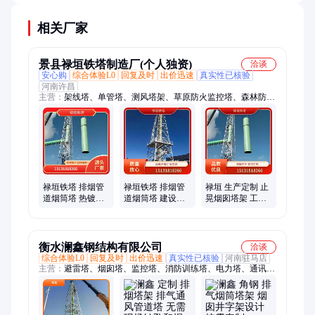
蚀管道，也便于清洗，但成本会增加30-50%。
相关厂家
景县禄垣铁塔制造厂(个人独资)
洽谈
安心购
综合体验L0
回复及时
出价迅速
真实性已核验
河南许昌
主营：
架线塔、单管塔、测风塔架、草原防火监控塔、森林防火
瞭望塔、避雷塔架、避雷针塔、单管通信塔、景观避雷塔、气象
监控塔、瞭望景观塔、基站通讯塔、变电站架构塔、景观观光塔
台、圆钢发射微波塔、热镀锌单管铁塔、落地景观仿生塔、气象
雷达导航塔、光伏角钢电力塔
禄垣铁塔 排烟管
禄垣铁塔 排烟管
禄垣 生产定制 止
道烟筒塔 热镀锌
道烟筒塔 建设工
晃烟囱塔架 工程
占地面积小 厂家
期短 减少烟气残
废气排放烟筒塔
留
抗冲击性好
衡水澜鑫钢结构有限公司
洽谈
综合体验L0
回复及时
出价迅速
真实性已核验
河南驻马店
主营：
避雷塔、烟囱塔、监控塔、消防训练塔、电力塔、通讯
塔、单管塔、雷达塔、瞭望塔