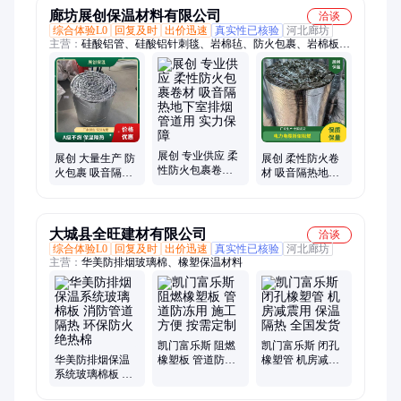
廊坊展创保温材料有限公司
洽谈
综合体验L0
回复及时
出价迅速
真实性已核验
河北廊坊
主营：
硅酸铝管、硅酸铝针刺毯、岩棉毡、防火包裹、岩棉板、
硅酸铝板、玻璃棉管、岩棉管、橡塑板、聚氨酯管、硅酸盐板、
硅酸盐管、玻璃棉板、玻璃棉卷毡、泡沫玻璃弧形板、泡沫玻璃
管壳、泡沫玻璃板
展创 专业供应 柔
展创 大量生产 防
展创 柔性防火卷
性防火包裹卷材
火包裹 吸音隔热
材 吸音隔热地下
吸音隔热地下室
地下室排烟管道
室排烟管道用 实
排烟管道用 实力
用 全国配送
力保障
保障
大城县全旺建材有限公司
洽谈
综合体验L0
回复及时
出价迅速
真实性已核验
河北廊坊
主营：
华美防排烟玻璃棉、橡塑保温材料
凯门富乐斯 阻燃
凯门富乐斯 闭孔
华美防排烟保温
橡塑板 管道防冻
橡塑管 机房减震
系统玻璃棉板 消
用 施工方便 按需
用 保温隔热 全国
防管道隔热 环保
定制
发货