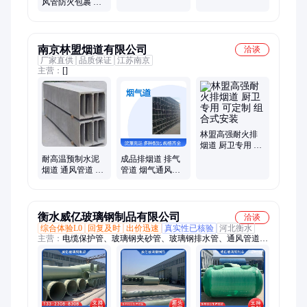
风管防火包裹 阻
燃隔热 鑫亚峰
南京林盟烟道有限公司
洽谈
厂家直供
品质保证
江苏南京
主营：
[]
林盟高强耐火排
烟道 厨卫专用 可
定制 组合式安装
耐高温预制水泥
成品排烟道 排气
烟道 通风管道 住
管道 烟气通风道
宅排烟气道 防腐
水泥混凝土制 可
蚀性好
定制
衡水威亿玻璃钢制品有限公司
洽谈
综合体验L0
回复及时
出价迅速
真实性已核验
河北衡水
主营：
电缆保护管、玻璃钢夹砂管、玻璃钢排水管、通风管道、
玻璃钢管道、玻璃钢供水管道、玻璃钢管、玻璃钢电缆管、夹砂
管、电力管、电缆管、BWFRP电缆管