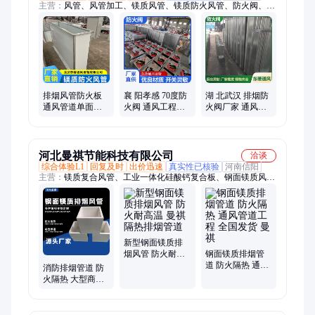
主营：
风管、风管加工、镁质风管、镁质防火风管、防火阀、电
动防火阀、复合防火风管、不锈钢风管、螺旋风管、镀锌风管、
铁皮风管、镁质复合风管、共板风管、方形风管、304不锈钢风
管、角铁法兰风管、焊接风管、钢面镁质风管、共板法兰风管、
漂珠复合风管、静压箱、风机、消声器
排烟风管防火板
襄 阳孝感 70度防
湖 北武汉 排烟防
通风管道单面彩
火阀 通风工程送
火阀厂家 通风工
钢漂珠复合板 耐
风口安全阀门 加
程送风口安全阀
火隔热 可定制 东
厚板材 支持定制
门 开关灵敏 东著
著 k
东著
河北曼祺节能科技有限公司
洽谈
综合体验L1
回复及时
出价迅速
真实性已核验
河南信阳
主营：
镁质复合风管、工业一体化硅酸钙复合板、钢面镁质风管
板、钢面镁质排烟风管、防排烟风管、镁质排烟风管、防排烟复
合风管、工业一体化排烟风管、排烟风管、排烟通风管道、新型
钢面镁质排烟风管、消防排烟通风管、镁质防火风管、钢面镁质
防排烟风管、消防通风排烟管道、空调系统排烟风管、排烟风管
厂家、空调复合通风管道、防排烟钢面镁质风管、一体化排烟风
新型钢面镁质排
管、钢制隔热排烟风管、防排烟钢面镁质风管板、工业除尘排风
烟风管 防火耐高
钢面镁质排烟管
温 曼祺 隔热排烟
道 防火隔热 通风
排烟管道、复合风管、钢面镁质复合风管
消防排烟管道 防
管道
管道工程 全国发
火隔热 大型商场
货 曼祺
超市施工 厂家现
货 曼祺