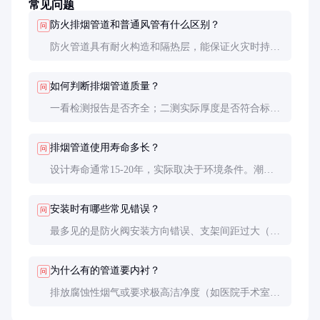
常见问题
防火排烟管道和普通风管有什么区别？
问
防火管道具有耐火构造和隔热层，能保证火灾时持续
工作；普通风管遇高温会迅速失效。此外防火管道的
气密性、耐腐蚀性要求更高，价格通常是普通风管的
如何判断排烟管道质量？
问
3-5倍。
一看检测报告是否齐全；二测实际厚度是否符合标
注；三查接口工艺是否精细；四问工程案例。优质产
品切口平整无毛刺，防火材料填充均匀无空洞。
排烟管道使用寿命多长？
问
设计寿命通常15-20年，实际取决于环境条件。潮
湿、腐蚀性环境会缩短寿命。建议每5年请专业机构
评估一次，特别是经常排放高温烟气的管道。
安装时有哪些常见错误？
问
最多见的是防火阀安装方向错误、支架间距过大（应
≤3米）、穿墙处未做防火封堵。这些错误会导致验收
不合格或影响使用效果。
为什么有的管道要内衬？
问
排放腐蚀性烟气或要求极高洁净度（如医院手术室）
的场合，需要不锈钢或特氟龙内衬。这能防止烟气腐