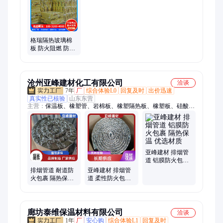
格瑞隔热玻璃棉
板 防火阻燃 防排
烟管道 厂家定制
沧州亚峰建材化工有限公司
洽谈
7年
厂
综合体验L0
回复及时
出价迅速
真实性已核验
山东东营
主营：
保温板、橡塑管、岩棉板、橡塑隔热板、橡塑板、硅酸
铝、玻璃棉、保温管板、保温棉板、橡塑棉板、橡塑保温、橡塑
海绵、外墙保温、保温材料、发泡板材、保温岩棉、橡塑发泡
板、保温复合板、复合板外墙、保温外墙板、复合板岩棉
亚峰建材 排烟管
道 铝膜防火包裹
隔热保温 优选材
排烟管道 耐道防
亚峰建材 排烟管
质
火包裹 隔热保温
道 柔性防火包裹
结构紧密均匀 亚
卷材 隔热保温 抗
峰建材
老化性能好
廊坊泰维保温材料有限公司
洽谈
1年
厂
安心购
综合体验L1
回复及时