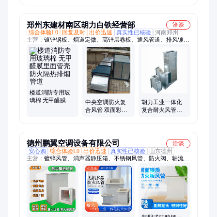
新时代
郑州东建材南区胡力白铁经营部
洽谈
综合体验L0
回复及时
出价迅速
真实性已核验
河南郑州
主营：
镀锌钢板、烟道定做、高锌层卷板、通风管道、排风镀锌
风管
楼道消防专用玻
璃棉 无甲醛膜里
中央空调防火复
胡力工业一体化
面管壳 防火隔热
合风管 双面彩钢
复合耐火风管厂
排烟管道
压花钢制耐火隔
家 防排烟通风管
热排烟管道
道保温隔热防火
风管
德州鹏翼空调设备有限公司
洽谈
安心购
综合体验L0
出价迅速
真实性已核验
山东德州
主营：
镀锌风管、消声器静压箱、不锈钢风管、防火阀、轴流风
机、风量调节阀