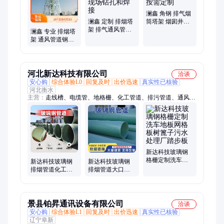
澜鑫 角钢 排气烟
澜鑫 定制 排烟塔
筒塔架 烟囱井字
架 排气通风管道
架设计 按需定制
澜鑫 专业 排烟塔
塔 无需现场钻孔
架 通风管道钢烟
和焊接
囱 覆盖面积广
河北新达科技有限公司
洽谈
安心购
综合体验L0
回复及时
出价迅速
真实性已核验
河北衡水
主营：
走线槽、电缆管、地格栅、化工管道、排污管道、通风管
道、玻璃钢管道、排污水管道、防火阻燃槽盒、市政排水管道、
排污排水管道、电线槽防火槽盒、树篦子、地沟盖板、电缆桥
架、布线槽盒、支架槽盒、玻璃钢格栅、电缆保护槽盒、污水池
网格板、防滑排水格栅、电力电缆保护管、除臭污水纤维管、玻
璃钢电缆槽盒
新达科技玻璃钢
格栅定制洗车地
新达科技玻璃钢
新达科技玻璃钢
板网格板树篦子
排烟管道化工厂
排烟管道大口径
污水处理厂踏步
夹砂缠绕排烟排
工艺管排污排烟
板
气除尘大口径电
排风除尘电缆穿
力管
线管
景县铂昇通讯设备有限公司
洽谈
安心购
综合体验L1
回复及时
出价迅速
真实性已核验
辽宁阜新