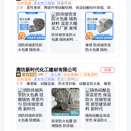
出价迅速
真实性已核验
新疆塔城
主营：
柔性卷材、陶瓷纤维硅酸铝棉、保温硅酸铝针刺毯、防火
包裹、柔性防火包裹、硅酸铝柔性防火包裹、复合硅酸铝防火包
裹、硅酸铝防火包裹、硅酸铝防火包裹卷材、柔性防火包裹卷
材、风管防火卷材、硅酸盐纤维防火包裹、防火卷材包裹、防火
包裹材料、防排烟风管防火包裹、防火柔性包裹、防排烟柔性包
裹、风管柔性防火包裹、硅酸盐防火包裹、硅酸铝针刺毯、陶瓷
防排烟管道防火
纤维毯、硅酸铝毯、硅酸铝纤维毯、硅酸铝甩丝毯
包裹 隔热材料 温
室大棚 实力厂家
消防排烟柔性防
泰维 防排烟管道
泰维
火包裹 隔热保温
防火包裹 隔热耐
公共建筑施工用
腐蚀 医院隔断施
适于不规则管道
工用 大型厂家
泰维
廊坊新时代化工建材有限公司
洽谈
6年
厂
安心购
综合体验L1
回复及时
出价迅速
真实性已核验
黑龙江双鸭山
主营：
橡塑板、硅酸盐板、防水背衬板、硅酸盐防火板、橡塑胶
水、泡沫玻璃、玻璃保温管、复合硅酸盐、泡沫玻璃弧形板、复
合硅酸镁、耐高温泡沫、硅酸镁管壳、玻璃保温板、硅酸铝板
材、硅酸镁保温板、泡沫玻璃板、泡沫玻璃管、纳米气凝胶毡、
硅酸铝陶瓷纤维毯、改性泡沫玻璃管、屋面泡沫玻璃板、外墙泡
沫玻璃板、Ⅱ型泡沫玻璃保温板
消防排烟风管防
隔热硅酸盐保温
火包裹 阻燃隔热
管壳 保温防火 排
风管防火包覆 防
厚度均匀 防排烟
烟管道用 新型建
潮隔热 防排烟管
管道用 新时代
筑材料 新时代
道用 使用寿命长