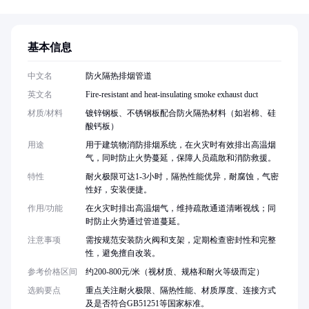
基本信息
中文名
防火隔热排烟管道
英文名
Fire-resistant and heat-insulating smoke exhaust duct
材质/材料
镀锌钢板、不锈钢板配合防火隔热材料（如岩棉、硅
酸钙板）
用途
用于建筑物消防排烟系统，在火灾时有效排出高温烟
气，同时防止火势蔓延，保障人员疏散和消防救援。
特性
耐火极限可达1-3小时，隔热性能优异，耐腐蚀，气密
性好，安装便捷。
作用/功能
在火灾时排出高温烟气，维持疏散通道清晰视线；同
时防止火势通过管道蔓延。
注意事项
需按规范安装防火阀和支架，定期检查密封性和完整
性，避免擅自改装。
参考价格区间
约200-800元/米（视材质、规格和耐火等级而定）
选购要点
重点关注耐火极限、隔热性能、材质厚度、连接方式
及是否符合GB51251等国家标准。