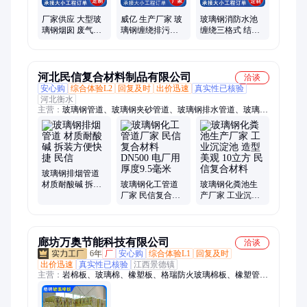
厂家供应 大型玻
威亿 生产厂家 玻
玻璃钢消防水池
璃钢烟囱 废气排
璃钢缠绕排污管
缠绕三格式 结构
放 FRP排烟管道
道 化工市政排水
稳固 规格可定制
威亿
排污管
河北民信复合材料制品有限公司
洽谈
安心购
综合体验L2
回复及时
出价迅速
真实性已核验
河北衡水
主营：
玻璃钢管道、玻璃钢夹砂管道、玻璃钢排水管道、玻璃钢
排污管道、玻璃钢工艺管道、玻璃钢通风管道、玻璃钢风管
玻璃钢排烟管道
材质耐酸碱 拆装
玻璃钢化工管道
玻璃钢化粪池生
方便快捷 民信
厂家 民信复合材
产厂家 工业沉淀
料 DN500 电厂用
池 造型美观 10立
厚度9.5毫米
方 民信复合材料
廊坊万奥节能科技有限公司
洽谈
6年
厂
安心购
综合体验L1
回复及时
出价迅速
真实性已核验
江西景德镇
主营：
岩棉板、玻璃棉、橡塑板、格瑞防火玻璃棉板、橡塑管、
橡塑保温管、橡塑保温板、橡塑保温材料、岩棉保温材料、气凝
胶毡、防水卷材、玻璃棉板、玻璃棉卷毡、pvc防水卷材