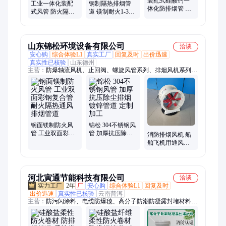
装配式硅酸钙一
工业一体化装配
钢制隔热排烟管
体化防排烟管 钢
式风管 防火隔热
道 镁制耐火1-3小
制隔热防火风管
排烟管道 双镀锌
时防火风管 单面
镀锌法兰通风管
保温管
彩钢复合
道
山东锦松环境设备有限公司
洽谈
安心购
综合体验L1
真实工厂
回复及时
出价迅速
真实性已核验
山东德州
主营：
防爆轴流风机、止回阀、螺旋风管系列、排烟风机系列、
轴流式消防排烟风机、不锈钢风管系列、消声器静压箱、新风换
气机、空调机组、离心式风机、玻璃钢风机、风机箱、镀锌风
管、静音风机
钢面镁制防火风
锦松 304不锈钢风
管 工业双面彩钢
管 加厚抗压除尘
消防排烟风机 船
复合管 耐火隔热
排烟镀锌管道 定
舶飞机用通风排
通风排烟管道
制加工
烟系统 能耗低寿
命长 锦松
河北寅通节能科技有限公司
洽谈
2年
厂
安心购
综合体验L1
回复及时
出价迅速
真实性已核验
云南普洱
主营：
防污闪涂料、电缆防爆毯、高分子防潮防凝露封堵材料、
防火防爆毯、L型防火隔板、防火板、钢结构防火涂料、防火涂
料、薄型防火涂料、厚型防火涂料、高强度防水防火发泡剂、电