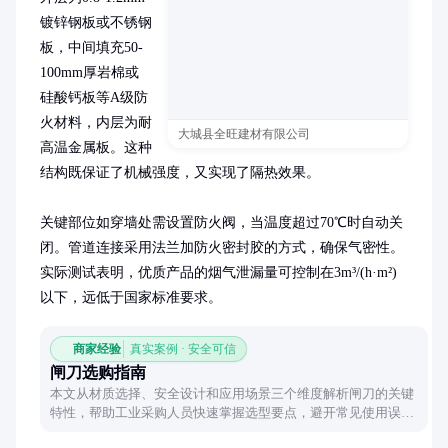
镀锌钢板或不锈钢
板，中间填充50-
100mm厚岩棉或
硅酸钙板等A级防
火材料，内层为耐
大城县全旺建材有限公司
高温金属板。这种
结构既保证了机械强度，又实现了隔热效果。

关键部位如穿墙处需设置防火阀，当温度超过70℃时自动关
闭。管道连接采用法兰加防火密封胶的方式，确保气密性。
实际测试表明，优质产品的烟气泄漏量可控制在3m³/(h·m²)
以下，远低于国家标准要求。
商家经验
真实案例 · 安全可信
闸刀选购指南
本文从材质选择、安全设计和应用场景三个维度解析闸刀的关键
特性，帮助工业采购人员快速掌握选型要点，避开常见使用误
区。