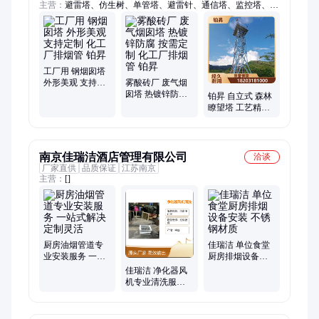
主营：
避雷塔、仿生树、单管塔、避雷针、通信塔、监控塔、通
讯塔、快装塔、烟囱塔、信号塔、电视塔、拉线塔、三管塔、美
化塔、钢结构、热镀锌、测风塔、仿生塔、烟筒塔、环保塔、变
电架、训练塔、投光灯塔、瞭望塔
工厂用 钢烟囱塔
外形美观 支持定
雾酸砖厂 废气烟
制 化工厂排烟管
囱塔 热镀锌防腐
铂昇 自立式 森林
铂昇
按需定制 化工厂
瞭望塔 工艺精细
排烟管 铂昇
支持定制 信号监
测塔
南京佳瑞洁酒店管理有限公司
洽谈
厂家直供
品质保证
江苏南京
主营：
[]
厨房油烟管道专
佳瑞洁 单位食堂
业安装服务 一站
厨房排烟设备安
式解决 定制灵活
装 不锈钢材质
佳瑞洁 净化器风
机专业清洗服务
酒店饭店食堂厨
房