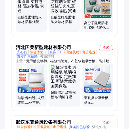
缆接头防火毯、L型电缆防火板、电缆防火防爆毯、高强度防水
防火发泡胶、防水防火发泡胶、薄型钢结构防火涂料、超薄型防
火涂料、L型防火板、泡沫封堵材料、高分子封堵材料、高分子
防潮封堵材料、高分子防凝露封堵材料、纳米防污闪涂料、AB
硅酸盐柔性防火
硅酸盐纤维柔性
卷材 防排烟管道
防火卷材 防排烟
组泡沫封堵材料
高分子阻燃防潮
柔性卷材 隔热耐
管道 硅酸铝防火
封堵剂 抗老化性
温 寅通
包裹 高效隔热 寅
好 多组分封堵材
通
料 使用寿命长 寅
通
河北国美新型建材有限公司
洽谈
安心购
综合体验L0
真实工厂
回复及时
出价迅速
真实性已核验
云南昆明
主营：
无甲醛玻璃棉、硅酸铝管壳、布艺软包吸音板、防排烟玻
璃棉板、防火包裹、玻璃棉管壳、玻纤悬挂吸声体、玻纤天花
板、硅酸铝板、硅酸铝针刺毯、岩棉管、无甲醛无丙烯酸玻璃
棉、暖通玻璃棉板
超细憎水 玻璃棉
板 玻璃棉保温板
硅酸铝A级防火纤
穿孔复合吸音板
定做加工 可随意
维毯 工业窑炉隔
供应
裁剪 国美保温
热阻燃防排烟管
600mm*1200mm
道 离心玻璃棉材
性能稳定 用于酒
料
店
武汉东著通风设备有限公司
洽谈
综合体验L0
回复及时
出价迅速
真实性已核验
湖北仙桃