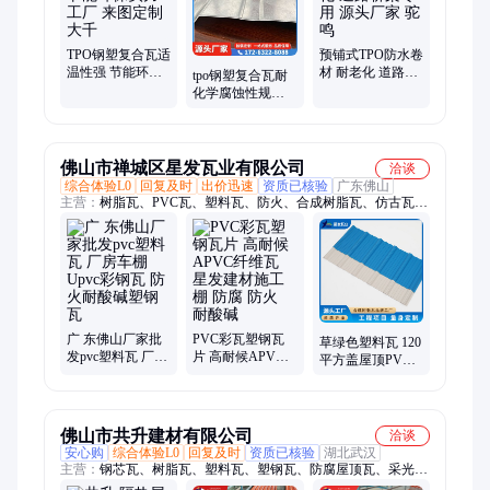
TPO钢塑复合瓦适
预铺式TPO防水卷
温性强 节能环保
材 耐老化 道路桥
tpo钢塑复合瓦耐
实力工厂 来图定
梁专用 源头厂家
化学腐蚀性规格
制大千
驼鸣
齐全 可按需求定
制大千
佛山市禅城区星发瓦业有限公司
洽谈
综合体验L0
回复及时
出价迅速
资质已核验
广东佛山
主营：
树脂瓦、PVC瓦、塑料瓦、防火、合成树脂瓦、仿古瓦、
屋檐瓦、屋面瓦、仿古一体瓦、防腐、防水、合成树脂瓦配件
广 东佛山厂家批
PVC彩瓦塑钢瓦
草绿色塑料瓦 120
发pvc塑料瓦 厂房
片 高耐候APVC
平方盖屋顶PVC
车棚Upvc彩钢瓦
纤维瓦 星发建材
塑钢瓦 防腐耐酸
防火耐酸碱塑钢
施工棚 防腐 防火
碱不掉色
瓦
耐酸碱
佛山市共升建材有限公司
洽谈
安心购
综合体验L0
回复及时
资质已核验
湖北武汉
主营：
钢芯瓦、树脂瓦、塑料瓦、塑钢瓦、防腐屋顶瓦、采光
瓦、透明瓦、pvc瓦、天沟、水槽、种植槽、玻璃钢瓦、玻璃纤