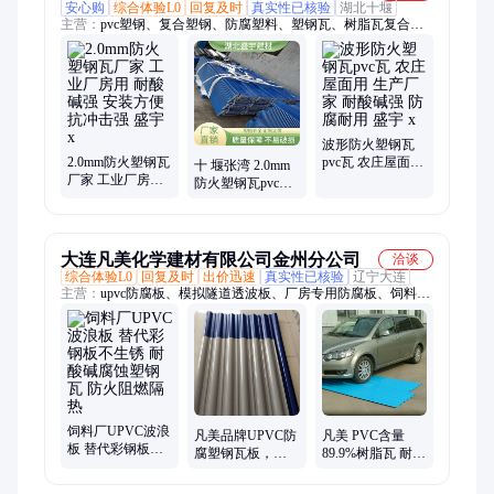
安心购
综合体验L0
回复及时
真实性已核验
湖北十堰
主营：
pvc塑钢、复合塑钢、防腐塑料、塑钢瓦、树脂瓦复合、
树脂瓦仿古
波形防火塑钢瓦
2.0mm防火塑钢瓦
pvc瓦 农庄屋面用
十 堰张湾 2.0mm
厂家 工业厂房用
生产厂家 耐酸碱
防火塑钢瓦pvc白
耐酸碱强 安装方
强 防腐耐用 盛宇
色塑料瓦聚酯瓦
便 抗冲击强 盛宇
x
耐酸碱强 盛宇 s
x
大连凡美化学建材有限公司金州分公司
洽谈
综合体验L0
回复及时
出价迅速
真实性已核验
辽宁大连
主营：
upvc防腐板、模拟隧道透波板、厂房专用防腐板、饲料厂
塑钢瓦、食品厂吊顶、驾校透波材料、车间吊顶板、upvc防腐
瓦、防腐吊顶、树脂防腐板、防腐装饰墙板、车间防腐吊顶、
UPVC板、车间防腐墙板、高温高湿车间防腐板、防腐扣板、
PVC内衬板、防腐内墙板、酸洗车间防腐板、耐盐酸腐蚀板、出
口PVC防腐吊顶板、耐氢氟酸腐蚀材料、耐硫酸腐蚀板、抗腐蚀
材料、厂房用防腐板
饲料厂UPVC波浪
凡美品牌UPVC防
凡美 PVC含量
板 替代彩钢板不
腐塑钢瓦板，防
89.9%树脂瓦 耐碱
生锈 耐酸碱腐蚀
火耐酸碱，PVC
免费寄样测试 含
塑钢瓦 防火阻燃
含量越高 防腐性
量越高 防火防腐