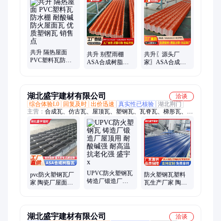
维瓦、屋面瓦、彩石瓦、塑料一体瓦、ASA合成树脂瓦、pc阳光
板、耐力板、pc透明瓦、pvc中空瓦、厂房瓦、隔热屋面瓦、胶
瓦、排水槽、采光天幕
共升 隔热屋面
共升 别墅雨棚
共升〖源头厂
PVC塑料瓦防水
ASA合成树脂瓦
家〗ASA合成树
棚 耐酸碱防火屋
轻质抗震屋顶瓦
脂瓦 高质量塑料
面瓦 优质塑钢瓦
CNAS认证工程瓦
瓦 防风掀屋面瓦
销售点
进货点
工程瓦
湖北盛宇建材有限公司
洽谈
综合体验L0
回复及时
出价迅速
真实性已核验
湖北荆门
主营：
合成瓦、仿古瓦、屋顶瓦、塑钢瓦、瓦脊瓦、梯形瓦、屋
檐瓦、树脂瓦、采光瓦、琉璃瓦、塑料瓦、养殖大棚、屋檐装饰
瓦、中式建筑瓦、仿古一体瓦、隔热塑胶瓦、塑料滴水瓦、塑料
围墙瓦、马头墙盖帽瓦、复古装饰瓦片、屋檐隔热装饰瓦、别墅
彩色波浪瓦、阻燃塑胶屋面瓦、屋顶塑料一体瓦、彩色塑胶波浪
瓦、彩石金属瓦
UPVC防火塑钢瓦
pvc防火塑钢瓦厂
防火塑钢瓦塑料
铸造厂锻造厂屋
家 陶瓷厂屋面用
瓦生产厂家 陶瓷
顶用 耐酸碱强 耐
防火隔热 耐酸碱
厂屋面用 防火防
高温 抗老化强 盛
强 不易褪色 盛宇
腐 耐酸碱强 盛宇
宇 x
x
x
湖北盛宇建材有限公司
洽谈