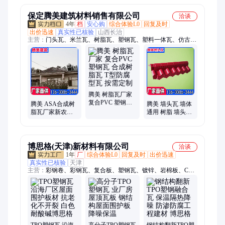
隔热
越好
性更好
保定腾美建筑材料销售有限公司
洽谈
4年
档
安心购
综合体验L0
回复及时
出价迅速
真实性已核验
山西长治
主营：
门头瓦、米兰瓦、树脂瓦、塑钢瓦、塑料一体瓦、仿古屋
面瓦、彩石屋顶瓦、金属屋顶铝合金
腾美 树脂瓦厂家
复合PVC 塑钢瓦
腾美 ASA合成树
腾美 墙头瓦 墙体
合成树 脂瓦 T型
脂瓦厂家新农村
通用 树脂 墙头帽
防腐型瓦 按需定
屋面建材仿古小
厂家 屋顶塑钢瓦
制
青瓦塑钢瓦琉璃
波浪瓦 雨棚搭建
瓦
博思格(天津)新材料有限公司
洽谈
1年
厂
综合体验L0
回复及时
出价迅速
真实性已核验
天津
主营：
彩钢卷、彩钢瓦、复合板、塑钢瓦、镀锌、岩棉板、C型
钢、管道、TPO、洁净板、彩钢房、钢结构、铝皮、铝合金、不
锈钢管、不锈钢板、不锈钢、加厚檩条、几字型钢、免浇筑楼承
板、镀锌卷、铁轨、户外花箱、铝卷、花纹板、几字型钢檩条
TPO塑钢瓦 沿海
高分子TPO塑钢瓦
钢结构翻新TPO塑