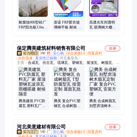
板、玻璃钢xps复合板、轻质高强玻璃钢车厢板、玻璃钢透明采
光瓦、frp透明采光瓦、frp玻璃钢防腐瓦、玻璃钢护墙板、抗菌
玻璃钢装饰板、玻璃钢墙板
耐腐蚀900型砖厂
壹诺 FRP胶衣玻
高透光车间透明
FRP阳光板3.0mm
璃钢平板 耐候 抗
瓦 玻璃钢大棚挡
阻燃塑钢瓦玻璃
老化 防腐工程项
雨采光带 屋面雨
钢透明瓦厂家
目专用玻纤板材
棚阳光瓦
保定腾美建筑材料销售有限公司
洽谈
3年
档
安心购
综合体验L0
回复及时
出价迅速
真实性已核验
河北秦皇岛
主营：
合成瓦、仿古瓦、琉璃瓦、塑钢瓦、屋顶瓦、树脂瓦、米
兰瓦、门头瓦、屋面瓦、彩石瓦、一体瓦、波浪瓦、罗马瓦、塑
料瓦、屋檐装饰、建筑材料、塑料薄瓦、景区围墙、屋面用瓦、
隔热金属瓦、彩石金属瓦、装饰墙头瓦、平改坡屋面、屋面金属
瓦、农家小院瓦顶
腾美建筑 PVC防
腾美 复合PVC塑
腾美 合成树脂瓦
腐瓦 塑料瓦厂家
钢瓦 合成树脂瓦
别墅房顶树木脂
屋顶塑钢瓦波浪
T型防腐型瓦 按需
瓦定制厂家 复合
瓦 雨棚搭建 耐候
定制 屋面瓦批发
PVC塑钢瓦 安装
隔音
方便
河北美意建材有限公司
洽谈
5年
厂
安心购
综合体验L0
回复及时
出价迅速
真实性已核验
天津