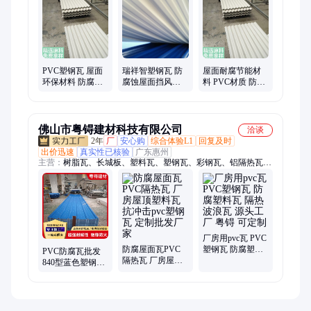
高密度无机硅声能凝胶、XPS挤塑聚苯板、XPS挤塑板、XPS挤
塑保温板、纳米中空微珠保温涂料、高耐候内墙乳胶漆、水性环
保内墙涂料、环保节能隔声涂料、楼面减振隔声涂料、工程施工
隔音涂料、橡胶弹性隔声涂料、玻化微珠无机保温板、水性内墙
涂料、白色内墙乳胶漆、无机内墙涂料、内墙乳胶漆批发、保温
憎水岩棉板
PVC塑钢瓦 屋面
瑞祥智塑钢瓦 防
屋面耐腐节能材
环保材料 防腐耐
腐蚀屋面挡风遮
料 PVC材质 防火
候 防火B1 吸音降
雨 隔热吸音耐酸
保温 耐候绝缘 抗
噪 抗拉伸力 支持
碱 化工厂房用 强
拉伸力 加强型塑
定制
度大
钢瓦
佛山市粤锝建材科技有限公司
洽谈
2年
厂
安心购
综合体验L1
回复及时
出价迅速
真实性已核验
广东惠州
主营：
树脂瓦、长城板、塑料瓦、塑钢瓦、彩钢瓦、铝隔热瓦、
pvc瓦、pvc复合瓦、屋面瓦、长城铝瓦、采光瓦、透明瓦、长城
瓦、ASA树脂瓦、合成树脂瓦、养殖场防腐瓦、pvc塑料瓦、屋
顶瓦、仿古瓦、中空瓦、pvc水槽、防腐塑料瓦、玻璃钢瓦、隔
热铝瓦、透明阳光板、耐力板
厂房用pvc瓦 PVC
防腐屋面瓦PVC
塑钢瓦 防腐塑料
PVC防腐瓦批发
隔热瓦 厂房屋顶
瓦 隔热波浪瓦 源
840型蓝色塑钢瓦
塑料瓦 抗冲击pvc
头工厂 粤锝 可定
厂家化工厂房屋
塑钢瓦 定制批发
制
面阻燃瓦
厂家