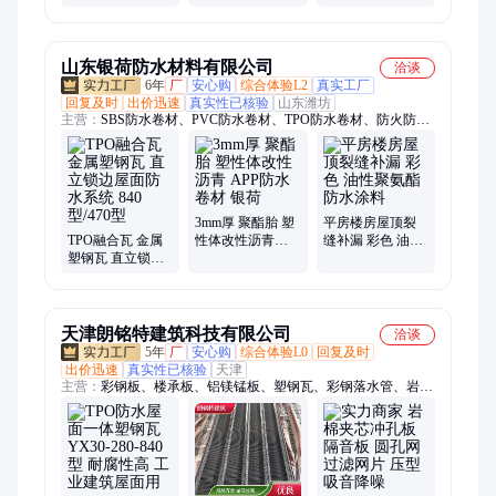
泛 众博恒耐
强 众博恒耐
设 耐候抗腐 维护
简便 众博恒耐Z
山东银荷防水材料有限公司
洽谈
6年
厂
安心购
综合体验L2
真实工厂
回复及时
出价迅速
真实性已核验
山东潍坊
主营：
SBS防水卷材、PVC防水卷材、TPO防水卷材、防火防潮
材料、高分子自粘胶膜防水卷材、自粘防水卷材、聚氨酯防水涂
料、液体卷材、耐根穿刺防水卷材、高分子自粘防水卷材、聚氯
乙烯PVC防水卷材、SBS改性沥青防水卷材、耐根穿刺SBS防水
卷材、非固化橡胶沥青防水涂料、高聚物改性沥青防水涂料、JS
聚合物水泥防水涂料、氰凝防水防腐涂料、水泥基渗透结晶防水
3mm厚 聚酯胎 塑
平房楼房屋顶裂
涂料、三元乙丙防水卷材、环氧沥青防腐漆、防水防腐涂料、阻
TPO融合瓦 金属
性体改性沥青
缝补漏 彩色 油性
塑钢瓦 直立锁边
APP防水卷材 银
聚氨酯防水涂料
燃玛蹄脂、阻燃聚氨酯防水卷材、聚乙烯胎防水卷材、聚氯乙烯
屋面防水系统 840
荷
PVC材料
型/470型
天津朗铭特建筑科技有限公司
洽谈
5年
厂
安心购
综合体验L0
回复及时
出价迅速
真实性已核验
天津
主营：
彩钢板、楼承板、铝镁锰板、塑钢瓦、彩钢落水管、岩棉
夹芯板、穿孔板、天沟水沟