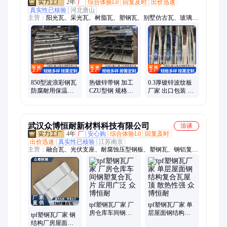
2年
厂
综合体验L0
回复及时
出价迅速
真实性已核验
河北唐山
主营：
阳光瓦、采光瓦、树脂瓦、塑钢瓦、别墅仿古瓦、玻璃钢
透明瓦、屋顶车棚透明瓦、聚酯纤维阳光板、防腐瓦、FRP采光
板、水白色阳光板、一级阻燃采光板、可溶性采光带、采光波纹
板、760型角驰瓦、镀锌卷、采光卷、阻燃采光瓦、全透明采光
瓦、波浪板琉璃瓦、白色角驰瓦、蓝色阳光瓦、930瓦楞板、
1050树脂瓦、FRP阳光板
850型波浪彩钢瓦
热镀锌带钢 加工
0.3厚镀锌波纹板
防腐耐用保温防
CZU型钢 规格齐
厂家 出口包装 盖
锈树脂瓦塑钢瓦
全 长度定尺 包装
章国标现货/定做
亿瑞达
整齐 双头喷锌
长度定尺
武汉众博恒耐新材料科技有限公司
洽谈
4年
厂
安心购
综合体验L0
回复及时
出价迅速
真实性已核验
江苏南京
主营：
融合瓦、光伏支座、耐腐蚀压型钢板、塑钢瓦、钢铝复合
防腐板、彩钢瓦、连体瓦、防腐瓦、复合瓦、柔性光伏支座、立
固光伏支座
tpf塑钢瓦厂家 厂
tpf塑钢瓦厂家 单
房仓库车间钢塑
层屋面钢结构复
tpf塑钢瓦厂家 钢
复合瓦片 应用广
合瓦屋顶 散热性
结构厂房屋面铺