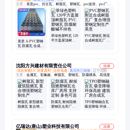
主营：
美意pvc、仿古瓦、树脂瓦、塑钢瓦、pvc波浪、pvc厂
房、仿古屋面、透明采光、仿古围墙、金属仿古、合成树脂、古
建仿古、中式装饰、别墅屋面、仿古一体、隔热雨棚、仿古琉璃
瓦、彩钢瓦装饰、彩石瓦、彩石金属瓦、七波瓦、圆弧瓦
草绿色塑料瓦 120
PVC塑钢瓦 附近
平方盖屋顶树脂
合成树脂瓦厂 复
美意 A-PVC塑钢
瓦 PVC塑钢瓦 防
合增强塑钢定制
瓦 防腐瓦 合成树
腐耐酸碱不掉色
生产 美意
脂瓦 轻质阻燃瓦
厂家发货 别墅屋
面
沈阳方兴建材有限责任公司
洽谈
综合体验L0
回复及时
出价迅速
真实性已核验
辽宁沈阳
主营：
金属瓦、彩氟板、树脂瓦、塑钢瓦、防腐檩条、高强度防
腐瓦、不锈钢瓦、铝合金瓦、铝镁锰瓦、彩石瓦
树脂瓦 新型建筑
防腐瓦 耐候阻燃
TPO塑钢融合瓦
阻燃瓦 复合增强
塑钢瓦仓库厂房
吸音降噪 环保高
塑钢定制生产
用 支持定制 多色
效 建筑厂房合成
可选
瓦
亿瑞达(唐山)塑业科技有限公司
洽谈