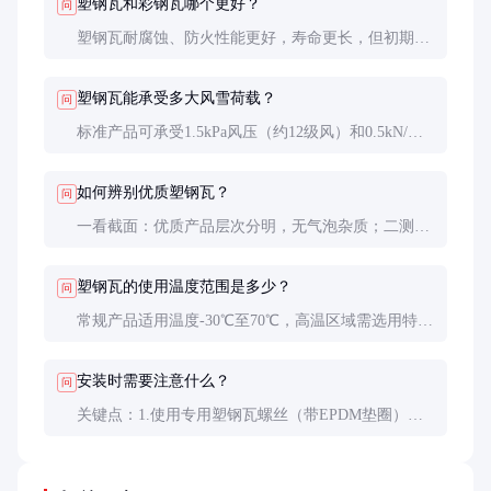
塑钢瓦和彩钢瓦哪个更好？
问
塑钢瓦耐腐蚀、防火性能更好，寿命更长，但初期成
本较高。彩钢瓦价格低但易腐蚀，适合短期使用或非
腐蚀环境。具体选择需综合使用环境和预算考虑。
塑钢瓦能承受多大风雪荷载？
问
标准产品可承受1.5kPa风压（约12级风）和0.5kN/㎡
雪荷载。特殊加强型可达2.0kPa风压，但需提前定制
并加强檩条支撑。
如何辨别优质塑钢瓦？
问
一看截面：优质产品层次分明，无气泡杂质；二测性
能：取样做燃烧测试和酸碱浸泡测试；三查报告：索
要正规第三方检测报告；四比重量：同厚度下密度均
塑钢瓦的使用温度范围是多少？
问
匀适中。
常规产品适用温度-30℃至70℃，高温区域需选用特
殊耐高温配方（可达100℃），但成本会增加30-
50%。温度超过限值会导致变形加速老化。
安装时需要注意什么？
问
关键点：1.使用专用塑钢瓦螺丝（带EPDM垫圈）；
2.钻孔直径比螺丝杆大2-3mm预留热胀冷缩空间；3.
纵向搭接长度≥15cm；4.横向搭接一个波距；5.檩条
间距不超过1.2m。