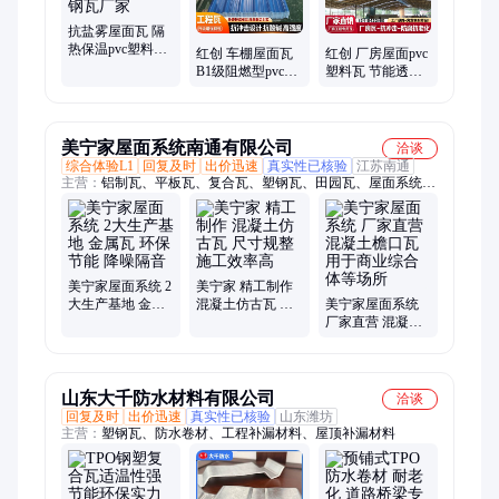
抗盐雾屋面瓦 隔
热保温pvc塑料瓦
红创 车棚屋面瓦
红创 厂房屋面pvc
轻钢结构厂房 防
B1级阻燃型pvc塑
塑料瓦 节能透光
腐塑钢瓦厂家
料瓦 防腐PVC塑
屋面瓦 加厚A-
钢 瓦 塑胶瓦 源头
PVC塑钢瓦 源头
工厂
工厂
美宁家屋面系统南通有限公司
洽谈
综合体验L1
回复及时
出价迅速
真实性已核验
江苏南通
主营：
铝制瓦、平板瓦、复合瓦、塑钢瓦、田园瓦、屋面系统、
复合铝瓦、铝镁锰瓦、金属仿古瓦、复合金属瓦、混凝土屋面
瓦、铝合金仿古瓦
美宁家屋面系统 2
美宁家 精工制作
大生产基地 金属
混凝土仿古瓦 尺
美宁家屋面系统
瓦 环保节能 降噪
寸规整 施工效率
厂家直营 混凝土
隔音
高
檐口瓦 用于商业
综合体等场所
山东大千防水材料有限公司
洽谈
回复及时
出价迅速
真实性已核验
山东潍坊
主营：
塑钢瓦、防水卷材、工程补漏材料、屋顶补漏材料