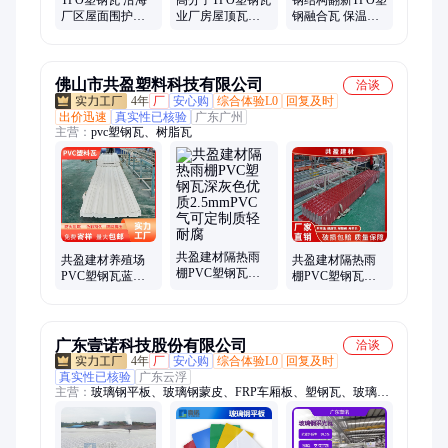
厂区屋面围护板
业厂房屋顶瓦板
钢融合瓦 保温隔
材 抗老化不开裂
钢结构屋面围护
热降噪 防渗防腐
白色耐酸碱博思
板 降噪保温
工程建材 博思格
格
佛山市共盈塑料科技有限公司
洽谈
4年
厂
安心购
综合体验L0
回复及时
出价迅速
真实性已核验
广东广州
主营：
pvc塑钢瓦、树脂瓦
共盈建材隔热雨
共盈建材养殖场
共盈建材隔热雨
棚PVC塑钢瓦深
PVC塑钢瓦蓝色
棚PVC塑钢瓦深
灰色优质
隔热2.5mm批发质
灰色优质
2.5mmPVC 气可
轻耐腐
2.5mmPVC瓦可定
定制质轻耐腐
制质轻耐腐
广东壹诺科技股份有限公司
洽谈
4年
厂
安心购
综合体验L0
回复及时
真实性已核验
广东云浮
主营：
玻璃钢平板、玻璃钢蒙皮、FRP车厢板、塑钢瓦、玻璃纤
维板、玻璃钢胶衣平板、FRP采光瓦、FRP透明瓦、玻璃钢采光
瓦、玻璃钢透明瓦、阻燃玻璃钢瓦、frp玻纤板、frp采光带、化
工厂frp采光瓦、耐强酸玻璃钢平板、玻璃钢防腐板、玻璃钢复合