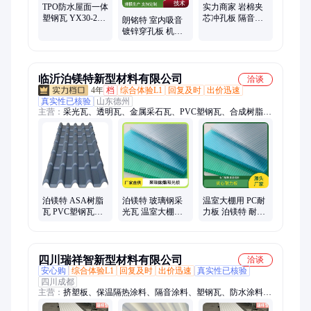
TPO防水屋面一体
实力商家 岩棉夹
塑钢瓦 YX30-280-
芯冲孔板 隔音板
朗铭特 室内吸音
840型 耐腐性高
圆孔网过滤网片
镀锌穿孔板 机柜
工业建筑屋面用
压型吸音降噪
通风保护设备 冲
压工艺稳定精度
高
临沂泊镁特新型材料有限公司
洽谈
4年
档
综合体验L1
回复及时
出价迅速
真实性已核验
山东德州
主营：
采光瓦、透明瓦、金属采石瓦、PVC塑钢瓦、合成树脂
瓦、防腐檩条
泊镁特 ASA树脂
泊镁特 玻璃钢采
温室大棚用 PC耐
瓦 PVC塑钢瓦仿
光瓦 温室大棚用
力板 泊镁特 耐低
古瓦 厂家直售可
透明抗紫外线 国
温达-45度 国标经
定制免费供样
标经久耐用
久耐用
四川瑞祥智新型材料有限公司
洽谈
安心购
综合体验L1
回复及时
出价迅速
真实性已核验
四川成都
主营：
挤塑板、保温隔热涂料、隔音涂料、塑钢瓦、防水涂料、
岩棉板、采光瓦、不燃型复合聚苯保温板、管道防腐保温涂料、