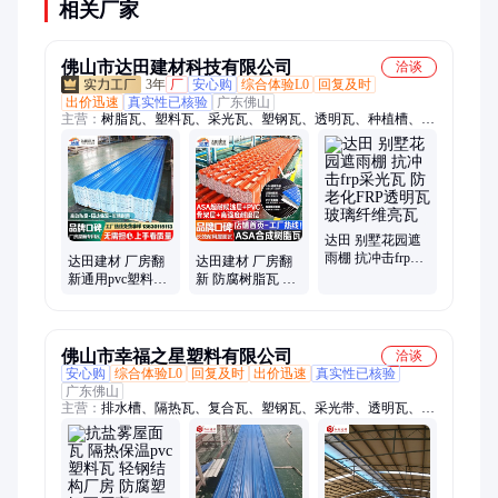
相关厂家
佛山市达田建材科技有限公司
洽谈
3年
厂
安心购
综合体验L0
回复及时
出价迅速
真实性已核验
广东佛山
主营：
树脂瓦、塑料瓦、采光瓦、塑钢瓦、透明瓦、种植槽、天
沟、檐沟、pvc水槽、耐力板、pc阳光瓦、pc透明瓦、frp采光
瓦、玻璃纤维瓦、玻璃钢瓦、采光带、防腐屋面瓦、彩石瓦、
pvc塑料瓦、pvc中空瓦、防腐屋顶瓦、ASA合成树脂瓦、亮瓦、
屋面瓦、塑料一体瓦、采光天幕
达田 别墅花园遮
雨棚 抗冲击frp采
达田建材 厂房翻
达田建材 厂房翻
光瓦 防老化FRP
新通用pvc塑料瓦
新 防腐树脂瓦 新
透明瓦 玻璃纤维
加固防风塑钢瓦
型塑料瓦 工程用
亮瓦
防腐pvc瓦 源头厂
ASA复合瓦 源头
家
工厂
佛山市幸福之星塑料有限公司
洽谈
安心购
综合体验L0
回复及时
出价迅速
真实性已核验
广东佛山
主营：
排水槽、隔热瓦、复合瓦、塑钢瓦、采光带、透明瓦、围
墙瓦、仿古瓦、钢芯瓦、阳光板、厂房瓦、屋顶瓦、树脂瓦、屋
面瓦、一体瓦、采光瓦、ASA小青瓦、塑料瓦、种植槽、隔热雨
棚、防腐瓦、仿古塑料瓦、pvc中空瓦、pvc塑料瓦、pvc瓦