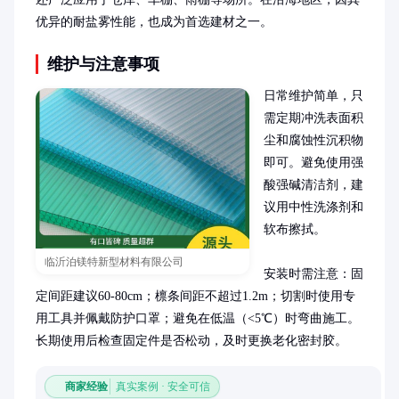
优异的耐盐雾性能，也成为首选建材之一。
维护与注意事项
日常维护简单，只
需定期冲洗表面积
尘和腐蚀性沉积物
即可。避免使用强
酸强碱清洁剂，建
议用中性洗涤剂和
软布擦拭。

临沂泊镁特新型材料有限公司
安装时需注意：固
定间距建议60-80cm；檩条间距不超过1.2m；切割时使用专
用工具并佩戴防护口罩；避免在低温（<5℃）时弯曲施工。
长期使用后检查固定件是否松动，及时更换老化密封胶。
商家经验
真实案例 · 安全可信