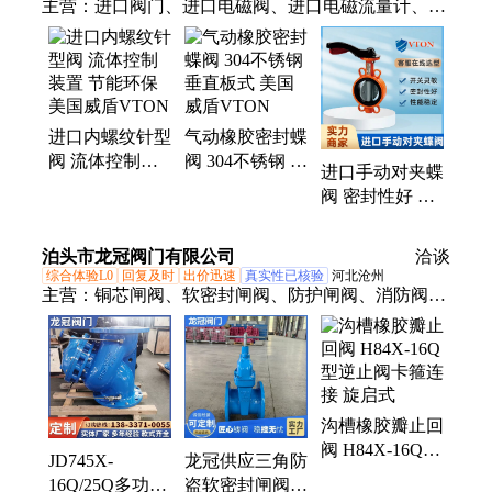
主营：
进口阀门、进口电磁阀、进口电磁流量计、进
口电动调节阀、进口球阀、进口气动调节阀、进口自
力式调节阀、进口闸阀、进口止回阀、进口高温球
阀、进口电动球阀、进口电动蝶阀、进口低温球阀、
进口气动球阀、进口气动蝶阀、进口法兰球阀、进口
进口内螺纹针型
气动橡胶密封蝶
涡街流量计、进口涡轮流量计、进口高压电磁阀、进
阀 流体控制装
阀 304不锈钢 垂
口电动执行器、进口气动执行器
进口手动对夹蝶
置 节能环保 美
直板式 美国威
阀 密封性好 多
国威盾VTON
盾VTON
种材质可选 美
国威盾VTON
泊头市龙冠阀门有限公司
洽谈
综合体验L0
回复及时
出价迅速
真实性已核验
河北沧州
主营：
铜芯闸阀、软密封闸阀、防护闸阀、消防阀
门、多功能水泵控制阀、过滤器、止回阀、沟槽闸
阀、微阻止回阀、旋流防止器、排泥阀、排气阀
沟槽橡胶瓣止回
阀 H84X-16Q型
JD745X-
龙冠供应三角防
逆止阀卡箍连接
16Q/25Q多功能
盗软密封闸阀