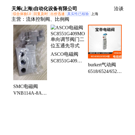
欧特莱可按要求
水泵控制阀 防
阀门 防爆型
天筹(上海)自动化设备有限公司
定制
洽谈
水锤 用于流体
综合体验L0
回复及时
出价迅速
真实性已核验
上海
控制
主营：
流体控制阀、比例阀
ASCO电磁阀
SC8551G409MO
burkert气动阀
单向调节阀门二
6518/6524/6526
位五通先导式
型 德国宝德/宝
帝集合安装式
SMC电磁阀
VNB114A-8A-
5D二通流体控
制阀全新原装