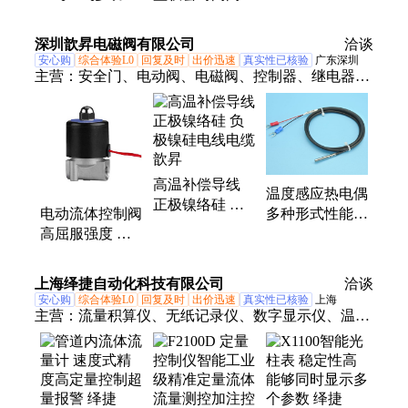
旋启式
水泵控制阀 防
DN200口径法兰
水锤用于流体控
连接
深圳歆昇电磁阀有限公司
洽谈
制闸阀
安心购
综合体验L0
回复及时
出价迅速
真实性已核验
广东深圳
主营：
安全门、电动阀、电磁阀、控制器、继电器、
门开关、传感器、热电偶、铁氟龙、热电阻、xs品牌
pp、聚氯乙烯、补偿导线、水位开关、两位三通、感
温探头、接近开关、铸铁阀门、压缩空气、浮球开
关、塑料蝶阀、机油榨机、气动蝶阀、塑料球阀、尼
高温补偿导线
龙塑料
温度感应热电偶
正极镍络硅 负
多种形式性能好
电动流体控制阀
极镍硅电线电缆
S型B型R型热电
高屈服强度 同
歆昇
阻温度传感器歆
时保持良好的韧
昇
性 歆昇
上海绎捷自动化科技有限公司
洽谈
安心购
综合体验L0
回复及时
出价迅速
真实性已核验
上海
主营：
流量积算仪、无纸记录仪、数字显示仪、温湿
度控制仪、定量控制仪、监测控制仪、有纸记录仪、
能源管理仪、数字调节仪、巡检仪、大屏显示仪、温
湿度记录仪、温湿度变送器、温湿度传感器、热量积
算仪、热能积算仪、大屏报警仪、隔离器、单光柱测