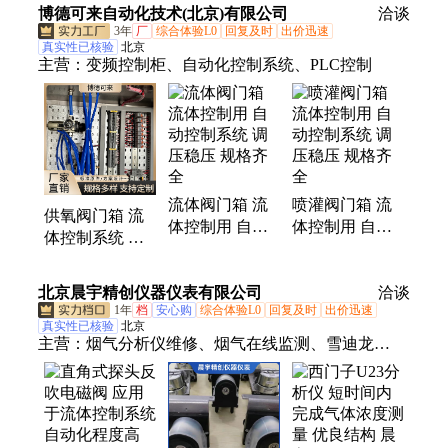
制 适配 32mm
博德可来自动化技术(北京)有限公司
洽谈
管道
3年
厂
综合体验L0
回复及时
出价迅速
真实性已核验
北京
主营：
变频控制柜、自动化控制系统、PLC控制
流体阀门箱 流
喷灌阀门箱 流
供氧阀门箱 流
体控制用 自动
体控制用 自动
体控制系统 远
控制系统 调压
控制系统 调压
程控制自动化管
稳压 规格齐全
稳压 规格齐全
理 使用寿命长
北京晨宇精创仪器仪表有限公司
洽谈
1年
档
安心购
综合体验L0
回复及时
出价迅速
真实性已核验
北京
主营：
烟气分析仪维修、烟气在线监测、雪迪龙
MODEL、西门子烟气分析仪、雪迪龙烟气分析仪、
西门子U23紫外烟气、雪迪龙1080、雪迪龙1080UV、
脱硫脱硝、LDS6分析仪维修、采样探头、探头滤
芯、伴热管线、采样管线、蠕动泵、采样泵、电伴热