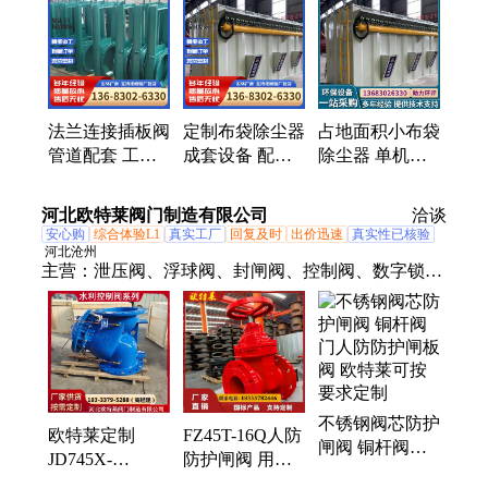
法兰连接插板阀
定制布袋除尘器
占地面积小布袋
管道配套 工业
成套设备 配件
除尘器 单机脉
流体颗粒控制阀
齐全 各行业粉
冲粉尘车间用净
门
尘治理净化装置
化设备
河北欧特莱阀门制造有限公司
洽谈
安心购
综合体验L1
真实工厂
回复及时
出价迅速
真实性已核验
河北沧州
主营：
泄压阀、浮球阀、封闸阀、控制阀、数字锁、
电磁阀、定比例、持压阀、伞齿轮、平衡阀、启闭
阀、逆止阀、过滤器、排泥阀、排气阀、减压阀、防
爆波、双法兰、止回阀、200x先导、500x泄压、法兰
闸阀、回水自动、国标闸阀、丝扣闸阀
不锈钢阀芯防护
欧特莱定制
FZ45T-16Q人防
闸阀 铜杆阀门
JD745X-
防护闸阀 用于
人防防护闸板阀
16Q/25Q多功能
流体控制系统的