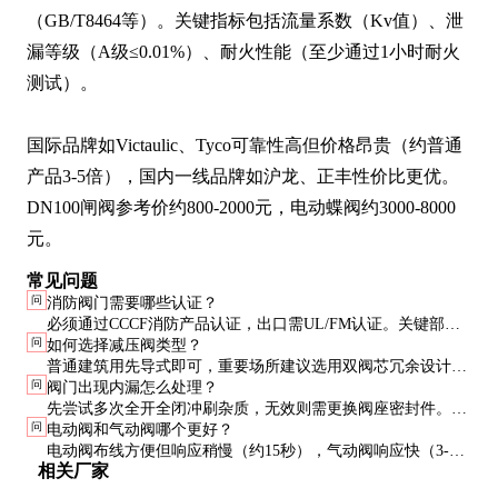
（GB/T8464等）。关键指标包括流量系数（Kv值）、泄
漏等级（A级≤0.01%）、耐火性能（至少通过1小时耐火
测试）。

国际品牌如Victaulic、Tyco可靠性高但价格昂贵（约普通
产品3-5倍），国内一线品牌如沪龙、正丰性价比更优。
DN100闸阀参考价约800-2000元，电动蝶阀约3000-8000
元。
常见问题
问
消防阀门需要哪些认证？
必须通过CCCF消防产品认证，出口需UL/FM认证。关键部件
问
如何选择减压阀类型？
应提供耐火测试报告和第三方检测证书。
普通建筑用先导式即可，重要场所建议选用双阀芯冗余设计。
问
阀门出现内漏怎么处理？
比例式减压阀适合压力波动大的系统，但价格较高。
先尝试多次全开全闭冲刷杂质，无效则需更换阀座密封件。铸
问
电动阀和气动阀哪个更好？
铁阀体出现砂眼必须整体更换。
电动阀布线方便但响应稍慢（约15秒），气动阀响应快（3-5
相关厂家
秒）但需空压系统。防爆区域优先选气动。