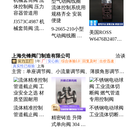
音箱、消音器、双联阀、安全阀、流量阀、套筒阀、
传动阀、气动阀门、阀门配件、截止阀箱、静态阀
门、弧形阀门、铜芯线圈、流量调节阀、直行程座阀
J3573C4987 机
械套筒阀 流体
9-2665-210小型
美国ROSS
控制阀 压力容
气动阀线圈 流
W6476B2407电
器管道用
体控制系统用
磁阀 选材合理
规格齐全 安装
减少磨损
上海先锋阀门制造有限公司
便捷
洽谈
1年
厂
安心购
综合体验L0
回复及时
出价迅速
真实性已核验
上海
主营：
单座调节阀、小流量调节阀、薄膜角形调节
阀、电动角形调节阀、薄膜套筒调节阀、薄膜低温调
节阀、角形高压调节阀、电控温度调节阀、薄膜三通
调节阀、电动套筒调节阀、电动三通调节阀
流体精准控制
不锈钢电动球阀
管道截止阀 工
工业流体切断阀
精密铸造 升降
业安全之选 材
燃气管道专用控
式单向阀 304 材
质坚固耐用
制阀
质 流体单向控