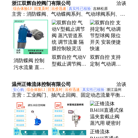
浙江双辉自控阀门有限公司
洽谈
综合体验L0
回复及时
出价迅速
真实性已核验
吉林松原
主营：
消防蝶阀、气动蝶阀系列、气动球阀系列、气
动调节阀资料
双辉自控 气动V
双辉自控 支持
消防蝶阀 控制
型截止调节阀
定制 气动调节
污水流量 直接
蒸汽管道系统
型球阀 限位开
嵌入管道法兰
调节流量 隔膜
关 安装便捷快
双辉自控 流体
温州正锋流体控制有限公司
控制较灵活
速
洽谈
阻力小
安心购
综合体验L1
回复及时
出价迅速
真实性已核验
浙江温州
主营：
工业阀门、抽汽止回阀、固定动态流量平衡
阀、管道在线取样阀、拉断阀、泵保护阀、梭阀、调
节阀
正锋流体