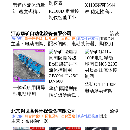
管道内流体流量
X1100智能光柱
控仪、容积仪、高清无纸记录仪、R8000无纸记录
F2100D 定量控
计 速度式精度
表 稳定性高能
仪、温度巡检仪、彩屏记录仪、注浆记录仪
制仪智能工业级
高定量控制超量
够同时显示多个
精准定量流体流
报警 绎捷
参数 绎捷
量测控加注控制
江苏华矿自动化设备有限公司
洽谈
仪表
安心购
综合体验L1
回复及时
出价迅速
真实性已核验
甘肃兰州
主营：
电动闸阀、配水闸阀、电动执行器、陶瓷刀闸
阀、内螺纹球阀、一体式阀门、电动法兰闸阀、电动
通风蝶阀、电动瓦斯蝶阀
华矿Q41F-100P
一体式矿用隔爆
华矿 隔爆型闸
电动浮动球阀
型电动球阀
阀防爆等级ExdI
DN65 2205 材质
MKGQ911F-
煤矿井下流体控
高压流体控制阀
25CDN25内螺
制用ZBY941H-
北京创世高科环保设备有限公司
洽谈
纹瓦斯流体控制
25C DN600
安心购
综合体验L0
回复及时
出价迅速
真实性已核验
北京
阀
主营：
布袋除尘器