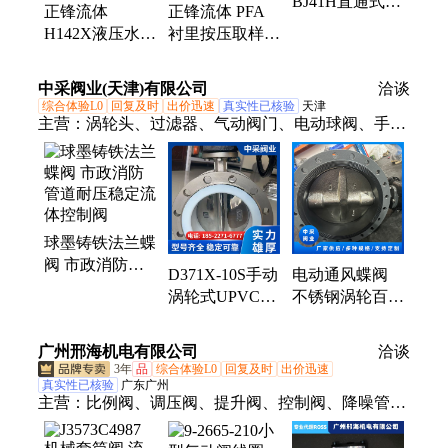
BJ41H直通式保
正锋流体
正锋流体 PFA
温夹套截止阀
H142X液压水位
衬里按压取样阀
蒸汽用 硬密封
控制阀 消防管
用于在控制流量
道排水系统
条件下从管道中
中采阀业(天津)有限公司
洽谈
qu样
综合体验L0
回复及时
出价迅速
真实性已核验
天津
主营：
涡轮头、过滤器、气动阀门、电动球阀、手动
闸阀、对夹蝶阀、海水蝶阀、凸耳蝶阀、双闸板阀、
沟槽闸阀、暗杆闸阀、水油气阀、密封阀门、不锈钢
阀、电动蝶阀、沟槽蝶阀、缓闭止回阀、动态平衡
阀、电动执行器、气动法兰蝶阀、偏心法兰蝶阀、伸
球墨铸铁法兰蝶
缩法兰蝶阀、不锈钢凸耳阀、电动法兰蝶阀、对夹式
阀 市政消防管
止回阀
D371X-10S手动
电动通风蝶阀
道耐压稳定流体
涡轮式UPVC蝶
不锈钢涡轮百叶
控制阀
阀 软密封对夹
阀 气动手动风
碟阀 耐用
量调节阀
广州邢海机电有限公司
洽谈
3年
品
综合体验L0
回复及时
出价迅速
真实性已核验
广东广州
主营：
比例阀、调压阀、提升阀、控制阀、降噪管
道、过滤器、脉冲阀、电磁阀、恒流阀、浮球阀、静