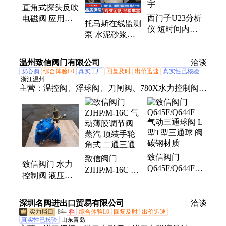
直角式探头反吹
带、国产蠕动泵、粉尘浓度检测仪、一体化温度变送
西门子U23分析
电磁阀 应用于
器、计量泵、烟气分析仪、氮氧化物转换器、氧气传
托马斯在线监测
仪 短时间内完
流体控制系统
感器、气体传感器
泵 水泥砂浆电
成气体浓度测量
自动化程度高
动输送机泵 色
优良结构 晨宇
彩选择多 晨宇
温州致信阀门有限公司
洽谈
安心购
综合体验L0
真实工厂
回复及时
出价迅速
真实性已核验
浙江温州
主营：
温控阀、浮球阀、刀闸阀、780X水力控制阀、
气动笼、铝合金、止回阀、背压阀、供氮阀、过滤
器、空气阀、排渣阀、调节阀、疏水阀、斜灰阀、钢
衬氟、铸钢刀、放料阀、双法兰、插板阀、法兰闸
阀、高温球阀、焊接球阀、手动蝶阀、调节球阀、角
座阀门
致信阀门
致信阀门
致信阀门 水力
Q645F/Q644F
ZJHP/M-16C 气
控制阀 液压水
气动三通球阀 L
动薄膜调节阀
泵阀 铸铁碳钢
型T型三通球 阀
蒸汽 顶装手轮
材质 780X 流体
碳钢材质
深圳名阀进出口贸易有限公司
角式 二通三通
洽谈
控制系统
8年
档
综合体验L0
回复及时
出价迅速
真实性已核验
山东青岛