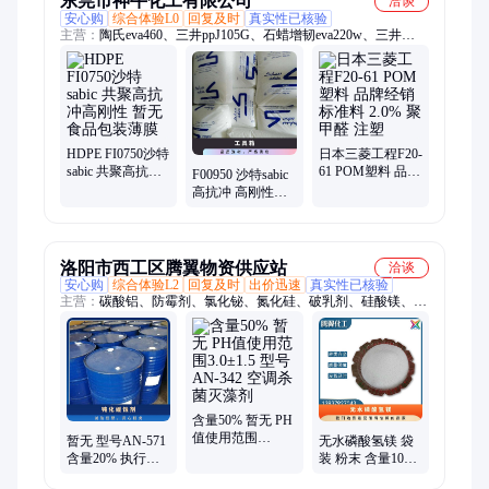
东莞市神牛化工有限公司
洽谈
安心购
综合体验L0
回复及时
真实性已核验
主营：
陶氏eva460、三井ppJ105G、石蜡增韧eva220w、三井
eva260、热熔级eva250、普瑞曼ppj105g
HDPE FI0750沙特
日本三菱工程F20-
sabic 共聚高抗冲
61 POM塑料 品牌
F00950 沙特sabic
高刚性 暂无 食品
经销 标准料 2.0%
高抗冲 高刚性
包装薄膜
聚甲醛 注塑
HDPE 颗粒 薄膜
暂无
洛阳市西工区腾翼物资供应站
洽谈
安心购
综合体验L2
回复及时
出价迅速
真实性已核验
主营：
碳酸铝、防霉剂、氯化铋、氮化硅、破乳剂、硅酸镁、磷
酸铝、化学试剂、抗静电剂、乙酸乙酯、氢氧化镁、焦磷酸钠、
干燥通风、次磷酸镁、氯化氢乙醇、氯化氢甲醇、聚丙烯酸钾、
闪点提高剂、柴油降凝剂、硫代硫酸铵、聚丙烯酰胺、多聚磷酸
钠、25公斤纸板桶、硫代乙醇酸钠、高分子絮凝剂
含量50% 暂无 PH
值使用范围
暂无 型号AN-571
无水磷酸氢镁 袋
3.0±1.5 型号AN-
含量20% 执行质
装 粉末 含量100
342 空调杀菌灭藻
量标准QB 根据水
保质期36 货号GS-