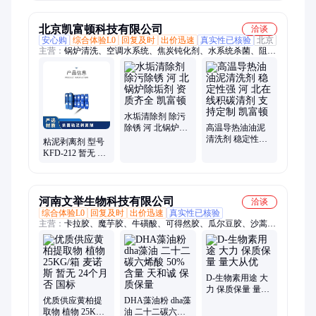
剂
质 钝化缓蚀剂
075
北京凯富顿科技有限公司
洽谈
安心购
综合体验L0
回复及时
出价迅速
真实性已核验
北京
主营：
锅炉清洗、空调水系统、焦炭钝化剂、水系统杀菌、阻垢
分散剂、洗涤高温水、粉尘抑制剂、脱硫增效剂、在线清洗剂、
氧化除藻剂、杀菌灭藻剂、水系统管道、无二氧化氯、空调冷凝
器、金属表面油污、清除附着藻类、烟气湿法脱硫、高电导反渗
透、通风系统清洗、空调风机盘管、导热油炉清洗、玻璃鳞片胶
泥、烟气脱硫脱硝、锅炉除垢除锈、填料水垢清洗
水垢清除剂 除污
除锈 河 北锅炉除
高温导热油油泥
垢剂 资质齐全 凯
清洗剂 稳定性强
粘泥剥离剂 型号
富顿
河 北在线积碳清
KFD-212 暂无 PH
剂 支持定制 凯富
值使用范围6-8 有
顿
效物质含量30％
河南文举生物科技有限公司
洽谈
综合体验L0
回复及时
出价迅速
真实性已核验
主营：
卡拉胶、魔芋胶、牛磺酸、可得然胶、瓜尔豆胶、沙蒿子
胶、海藻酸钠、纳他酶素、食用明胶、聚丙烯酸钠、甲基纤维
素、酪蛋白酸钠、普鲁兰多糖、乳酸链球菌素、食品级黄原胶
D-生物素用途 大
力 保质保量 量大
优质供应黄柏提
DHA藻油粉 dha藻
从优
取物 植物 25KG/
油 二十二碳六烯