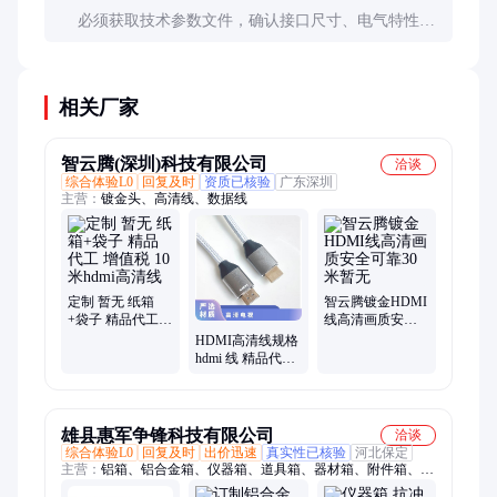
必须获取技术参数文件，确认接口尺寸、电气特性等
关键指标。要求供应商提供样品测试报告，并在合同
中约定不符合的退换条款。
相关厂家
智云腾(深圳)科技有限公司
洽谈
综合体验L0
回复及时
资质已核验
广东深圳
主营：
镀金头、高清线、数据线
定制 暂无 纸箱
智云腾镀金HDMI
+袋子 精品代工
线高清画质安全
增值税 10米hdmi
可靠30米暂无
HDMI高清线规格
高清线
hdmi 线 精品代工
暂无 定制 纸箱
+袋子 增值税
雄县惠军争锋科技有限公司
洽谈
综合体验L0
回复及时
出价迅速
真实性已核验
河北保定
主营：
铝箱、铝合金箱、仪器箱、道具箱、器材箱、附件箱、收
纳箱、航空箱、工具箱、电子仪表箱、实验仪器包装箱、消防器