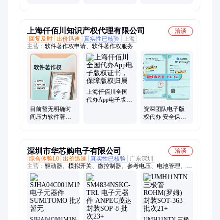
箱 麦诺斯 暂无 24
酸 50%含量 天和
个月 否 国标
诚 保质保量
上海仟佰川知识产权代理有限公司
洽谈
回复及时
出价迅速
真实性已核验
上海
主营：
软件著作权申请、软件著作权服务
上海仟佰川全国
代办App电子版权
证书，保障版权
目前暂无明确时
资深团队电子版
归属
间压力软件著作
权代办 安全保密
权可以考虑普通
签署合同保障
件
深圳市华芯购电子有限公司
洽谈
综合体验L0
出价迅速
真实性已核验
广东深圳
主营：
驱动器、模拟开关、微控制器、参考电压、电池管理、视
频开关ic、仪表放大器、音频放大器、开关稳压器、数字隔离
器、精密放大器、运算放大器、点火控制器、开关控制器、可编
程门阵列、接口集成电路、电容电阻
SJHA04C001M1N46
UMH11NTN 三极