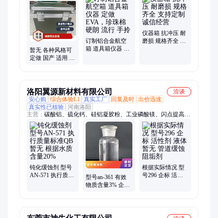
材箱、指挥作业箱、侦查作业箱、勘测仪器包装箱、仪器仪表
箱、乐器包装箱、舞台道具箱、服装道具箱、运输储备箱、通讯
设备箱、五金工具箱、铝合金航空箱、产品展示箱、物资器材箱
仪器箱 抗冲压 耐
订制铝合金航空
磨损 规格齐全 支
箱 道具箱仪器 定
持定制 诚信经营
暂无 各种风格可
做 EVA，珍珠棉
定做 国产 适用 仪
硬朗 流行 手拎
器想铝合金 减震
航空箱
洛阳翼源新材料有限公司
洽谈
安心购
综合体验L1
真实工厂
回复及时
出价迅速
真实性已核验
河南洛阳
主营：
碳酸铝、硫化钙、硅铝凝胶粉、工业磷酸镁、闪点提高
剂、表面活性剂、耐火材料、水处理原材料
钝化缓蚀剂 型号
根据实际情况 型
AN-571 执行质量
号296 企标 活性
型号an-361 有效
标准QB 暂无 根据
剂 液体 暂无 管道
物质含量3% 企标
水质 含量20%
缓蚀阻垢剂
参考用量40mg 暂
无 酸液缓蚀剂