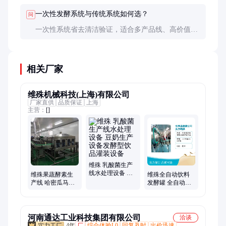
策略（5L→50L→500L→5m³），每级验证关键工艺
一次性发酵系统与传统系统如何选？
问
参数。
一次性系统省去清洁验证，适合多产品线、高价值药
品；传统系统长期成本低，适合单一产品大规模生
产。目前10m³以下生物药生产倾向一次性系统。
相关厂家
维殊机械科技(上海)有限公司
厂家直供
品质保证
上海
主营：
[]
维殊 乳酸菌生产
线水处理设备 豆
维殊果蔬酵素生
维殊全自动饮料
奶生产设备发酵
产线 哈密瓜马蹄
发酵罐 全自动操
型饮品灌装设备
提子柿子山竹沙
作 食品餐饮行业
梨发酵果汁加工
优选
设备
河南通达工业科技集团有限公司
洽谈
4年
厂
综合体验L0
回复及时
出价迅速