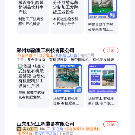
制造工厂酸奶发
本优微生物发酵
酵生产机械设备
生产线小分子肽
芒果果酒生产线
乳酸菌奶制品饮
酵母菌定制加工
菠萝果啤加工线
料生产线
发酵罐工业设备
发酵饮料流水线
机械设备
郑州华融重工科技有限公司
洽谈
综合体验L0
出价迅速
真实性已核验
河南郑州
主营：
复合肥设备、有机肥设备、履带翻抛机、有机肥发酵设
备、有机肥生产线、肥料设备、有机肥造粒机、BB肥生产线、
生物有机肥设备、圆盘造粒机、肥料加工设备、羊粪加工有机肥
设备、牛粪加工有机肥设备、鸡粪加工有机肥设备、整套有机肥
设备
华融 猪粪立式好
氧有机肥发酵罐
华融重工有机肥
华融重工 有机肥
自动化有机肥料
设备 有机肥生产
生产线 高产低耗
加工设备生产线
线 发酵腐热率≥95
畜禽粪污变肥一
源头工厂
站式成型
山东汇冠工程装备有限公司
洽谈
1年
厂
安心购
综合体验L0
回复及时
出价迅速
真实性已核验
山东济南