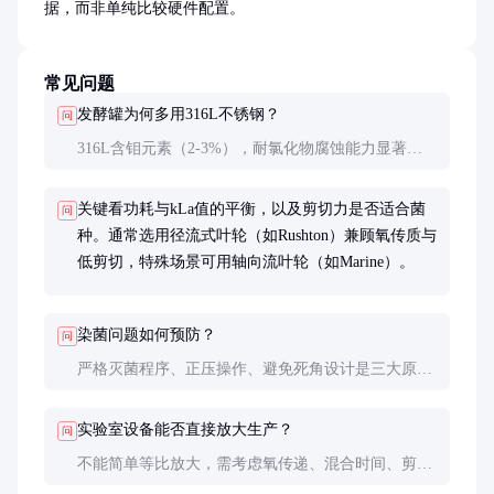
据，而非单纯比较硬件配置。
常见问题
发酵罐为何多用316L不锈钢？
问
316L含钼元素（2-3%），耐氯化物腐蚀能力显著优
于304，且低碳含量减少焊接处晶间腐蚀风险，适合
长期接触培养基和清洁剂。
关键看功耗与kLa值的平衡，以及剪切力是否适合菌
问
种。通常选用径流式叶轮（如Rushton）兼顾氧传质与
低剪切，特殊场景可用轴向流叶轮（如Marine）。
染菌问题如何预防？
问
严格灭菌程序、正压操作、避免死角设计是三大原
则。发现染菌应立即停机，采用2%NaOH溶液浸泡灭
菌，必要时更换过滤器并检查所有密封点。
实验室设备能否直接放大生产？
问
不能简单等比放大，需考虑氧传递、混合时间、剪切
力等参数的规模效应。专业工程公司会采用逐级放大