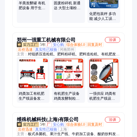
羊粪发酵罐 有机
固废粉碎机 新通
肥设备 用于生物
达 大型土壤粉碎
肥 占地面积小
设备 黏土粉土机
化肥包装秤 多功
能 减少人工误差
夹袋灌装 新通达
郑州一强重工机械有限公司
洽谈
5年
厂
安心购
综合体验L0
回复及时
出价迅速
真实性已核验
河南郑州
主营：
对辊挤压造粒机、肥料粉碎机、肥料造粒机、有机肥发酵
设备、发酵翻堆机、有机肥设备、复合肥设备、有机肥造粒机、
BB肥设备、有机肥生产线、粉状有机肥设备、圆盘造粒机、转
股造粒机、履带式翻堆机、轮盘翻堆机、有机肥烘干机、猪粪有
机肥设备
鸡粪加工有机肥
有机肥生产设备
一强供应 鸡粪有
生产线设备发酵
鸡粪发酵制粒设
机肥生产线设备
翻堆机粉碎机造
备 年产五万吨生
圆盘造粒机 猪粪
粒机全套1-20万吨
产线
有机肥料发酵制
粒
维殊机械科技(上海)有限公司
洽谈
5年
厂
安心购
综合体验L0
回复及时
出价迅速
真实性已核验
上海
主营：
板式杀菌机、果汁生产线、牛奶加工设备、酸奶饮料发酵