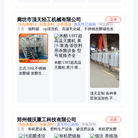
发酵生产线设备
设备厂 放大中试
备
在位灭菌
生产线建设
廊坊市顶天轻工机械有限公司
洽谈
综合体验L0
回复及时
出价迅速
真实性已核验
河北廊坊
主营：
储料罐、cip清洗机、高速乳化罐、不锈钢发酵罐批发、不
锈钢搅拌罐
米醋 UHT超高温
灭菌机 果汁/果酒/
立式 316L不锈钢
茶饮料用杀菌设
发酵罐 发酵生产
备 型号规格齐全
线 密封性好 储酒
罐
顶天定制 各种单
层保温加热 不锈
钢罐 发酵罐 搅拌
罐 不锈钢304罐
郑州领沃重工科技有限公司
洽谈
综合体验L0
回复及时
真实性已核验
河南郑州
主营：
有机肥设备、肥料生产设备、掺混肥设备、有机肥发酵翻
拋设备、BB肥设备、有机肥造粒设备、有机肥生产线、肥料制