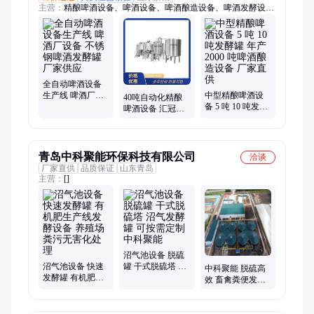
主营：
精酿啤酒设备、啤酒设备、啤酒酿造设备、啤酒发酵设
备、啤酒生产线设备、啤酒生产设备、不锈钢储罐
全自动啤酒设备
生产线 啤酒厂设
中型精酿啤酒设
40吨自动化精酿
备 不锈钢啤酒发
备 5 吨 10 吨发酵
啤酒设备 汇冠啤
酵罐 厂家供应
罐 年产2000 吨啤
酒发酵罐 源头工
酒酿造设备 厂家
厂供应
直供
青岛中科聚能环保科技有限公司
洽谈
厂家直供
品质保证
山东青岛
主营：
[]
沼气池设备 脱硫
沼气池设备 快速
罐 干式脱硫塔 沼
中科聚能 脱硫高
发酵罐 有机肥生
气发酵罐 可按需
效 畜禽粪便发酵
产线发酵设备 养
定制 中科聚能
设备 沼气净化系
殖场粪污无害化
统
处理