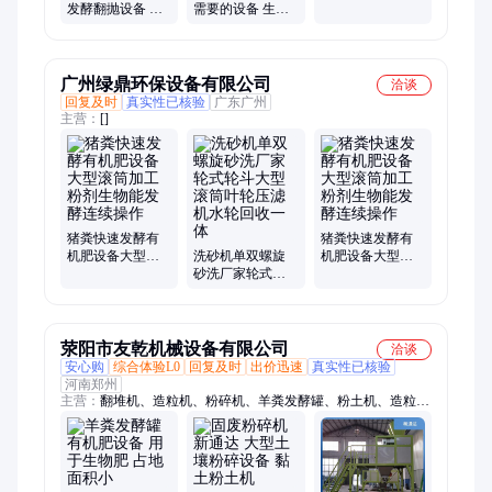
肥生产线配套设
发酵翻抛设备 槽
需要的设备 生物
备 生物肥发酵设
式翻堆机 肥料发
有机肥生产设备
备
酵生产线设备
厂家 年产5千-20
万吨
广州绿鼎环保设备有限公司
洽谈
回复及时
真实性已核验
广东广州
主营：
[]
猪粪快速发酵有
猪粪快速发酵有
机肥设备大型滚
洗砂机单双螺旋
机肥设备大型滚
筒加工粉剂生物
砂洗厂家轮式轮
筒加工粉剂生物
能发酵连续操作
斗大型滚筒叶轮
能发酵连续操作
压滤机水轮回收
一体
荥阳市友乾机械设备有限公司
洽谈
安心购
综合体验L0
回复及时
出价迅速
真实性已核验
河南郑州
主营：
翻堆机、造粒机、粉碎机、羊粪发酵罐、粉土机、造粒设
备、对辊颗粒机、挤压颗粒机、实验室颗粒机