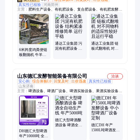
真实性已核验
河南郑州
主营：
肥料生产设备、有机肥设备、复合肥设备、有机肥发酵设
备、掺混肥设备、水溶肥设备、融雪剂生产设备、营养土生产设
备
通达工业集团 污
通达工业集团 链
泥有机肥设备 结
板式翻堆机 对不
6米跨度鸡粪便链
构紧凑 维修简单
同物料的适应性
板翻抛机 牛羊粪
运行平稳
较好且运行平稳
有机肥发酵设备
通达工业集团
山东德汇发酵智能装备有限公司
洽谈
安心购
综合体验L0
回复及时
出价迅速
真实性已核验
山东济南
主营：
啤酒设备、啤酒厂设备、啤酒实验设备、果酒实验设备、
果酒厂设备、葡萄酒厂、精酿啤酒设备
德汇大型啤酒酿
酒设备 啤酒全自
德汇DH 年产
动生产线 年产
1500L吨啤酒发酵
DH德汇大型啤酒
5000吨
设备 中小型啤酒
年产10000吨 全套
厂设备定制