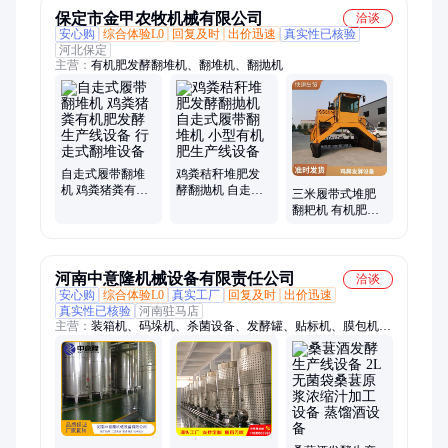
保定市金甲农牧机械有限公司
洽谈
安心购
综合体验L0
回复及时
出价迅速
真实性已核验
河北保定
主营：
有机肥发酵翻堆机、翻堆机、翻抛机
自走式履带翻堆
鸡粪秸秆堆肥发
机 鸡粪猪粪有机
酵翻抛机 自走式
三米履带式堆肥
肥发酵生产线设
履带翻堆机 小型
翻耙机 有机肥生
备 行走式翻堆设
有机肥生产线设
产线翻抛机 自行
备
备
走式发酵翻堆设
备
河南中意隆机械设备有限责任公司
洽谈
安心购
综合体验L0
真实工厂
回复及时
出价迅速
真实性已核验
河南驻马店
主营：
装箱机、码垛机、杀菌设备、发酵罐、贴标机、膜包机、
卸垛机、酒设备、灌装机、果汁设备、饮料生产线、调配设备、
水处理设备、水生产线、蜂蜜饮料设备、日化设备、酒生产线、
提取设备、醋设备、奶设备、酱设备、水设备、灌装线