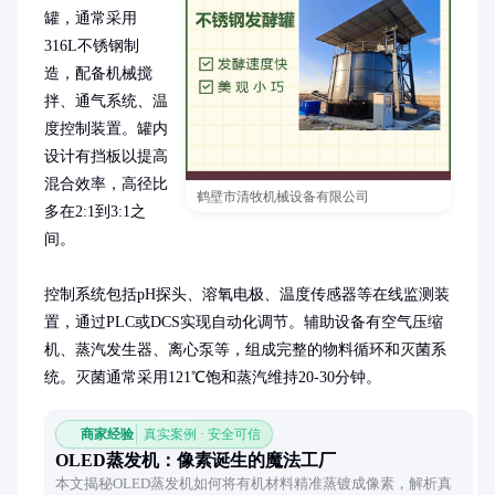
罐，通常采用
316L不锈钢制
造，配备机械搅
拌、通气系统、温
度控制装置。罐内
设计有挡板以提高
混合效率，高径比
鹤壁市清牧机械设备有限公司
多在2:1到3:1之
间。

控制系统包括pH探头、溶氧电极、温度传感器等在线监测装
置，通过PLC或DCS实现自动化调节。辅助设备有空气压缩
机、蒸汽发生器、离心泵等，组成完整的物料循环和灭菌系
统。灭菌通常采用121℃饱和蒸汽维持20-30分钟。
商家经验
真实案例 · 安全可信
OLED蒸发机：像素诞生的魔法工厂
本文揭秘OLED蒸发机如何将有机材料精准蒸镀成像素，解析真