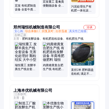
宏发重工 畜禽粪
宏发 有机肥制造
便翻抛设备 全自
污泥处理生产有
设备 全套牛粪猪
动翻抛发酵生产
机肥一体化设备
粪加工制粒生产
线 有机肥设备
可用于污泥、粪
线 畜禽粪便发酵
便处理
设备
郑州瑞恒机械制造有限公司
洽谈
安心购
综合体验L1
回复及时
出价迅速
真实性已核验
吉林辽源
主营：
肥料发酵设备、有机肥造粒设备、有机肥生产线
瑞恒重工 发酵羊
鸡粪猪粪复合肥
粪生产线全套设
生产线 有机肥造
直径2米 肥料圆盘
备 无害化处理好
粒发酵设备 羊粪
造粒机 满足不同
颗粒结实 大中小
堆肥做肥料 瑞恒
产能 瑞恒重工
型
上海本优机械有限公司
江苏徐州
主营：
[]