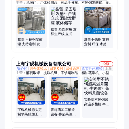
主营：
风淋门、尸体检测台、药品手推车、不锈钢发酵罐、多功
能手推车
鑫蕾 坚固耐用 发
酵生产线 立式 酒
罐发酵罐 液体储
鑫蕾 不锈钢发酵
鑫蕾不锈钢 支持
存
罐 支持定制 发酵
定制 环保 水处理
生产线 液体储存
行业 细胞培养发
酵 储罐吨桶
上海宇砚机械设备有限公司
洽谈
安心购
综合体验L0
回复及时
出价迅速
真实性已核验
上海
主营：
醇提取罐、提取机组、不锈钢制品、精油蒸馏机、小型提
取设备、多功能提取罐、精油提取设备、超声波提取罐、植物提
取设备
实验型不锈钢超
高温杀菌机 牛奶
果汁茶饮料杀菌
宇砚机械源头定
青梅酒加工酿造
设备
制苹果醋加工生
设备 番茄果酒生
产线 玻璃瓶装果
产设备 中小型发
醋发酵生产线设
酵生产线
备