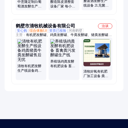
桑葚酒发酵生产
中意隆定制白葡
酿造陈皮酒整套
线设备 2L无菌袋
萄酒发酵生产线
设备厂家 每小时1
桑葚原浆浓缩汁
果酒灌装生产设
吨发酵陈皮酒生
加工设备 蒸馏酒
备 葡萄酒设备制
产线设备
设备
造商
鹤壁市清牧机械设备有限公司
洽谈
安心购
综合体验L0
资质已核验
河南鹤壁
主营：
有机肥发酵罐、鸡粪发酵罐、牛粪发酵罐、猪粪发酵罐、
畜禽粪污发酵设备、发酵罐、有机肥发酵设备、污泥发酵罐、餐
厨垃圾发酵罐、有机肥翻抛机、有机肥生产线
养殖场鸡粪发酵
清牧有机肥发酵
有机肥设备 畜禽
生产线设备鸡粪
粪污发酵罐生产
清牧好氧有机肥
猪粪牛粪发酵罐
线
厂加工设备 粪污
售后无忧
发酵酵罐生产线
产品精美