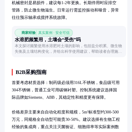
机械密封是易损件，建议每1-2年更换。长期停用时应排空
管路，防止微生物滋生。日常运行需监控振动和噪音，异常
往往预示轴承或搅拌系统故障。
商家经验
真实案例 · 安全可信
水溶肥频繁用，土壤会“受伤”吗
本文探讨频繁使用水溶肥对土壤的影响，包括盐分积累、微生物
失衡及土壤结构变化，并给出科学使用建议，帮助读者合理施
肥。
B2B采购指南
首要考虑材质选择：制药级必须用316L不锈钢，食品级可用
304不锈钢，普通工业可用碳钢衬塑。控制系统建议选择国
际品牌如Siemens、ABB，其稳定性和精度更有保障。

价格差异主要来自自动化程度和规模，5m³标准型约300-500
万元，同规格全自动型可能贵30-50%。建议选择有生物工程
经验的集成商，重点关注灭菌验证、细胞得率等实际案例数