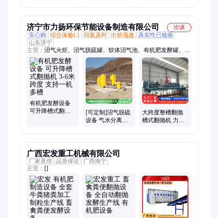
设备 啤酒生产线
发酵设备
济宁市力扬环保节能设备制造有限公司
洽谈
安心购
综合体验L1
回复及时
出价迅速
真实性已核验
山东济宁
主营：
沼气火炬、沼气脱硫罐、软体沼气池、有机肥发酵罐、有
机肥发酵设备、有机肥翻抛机、自走式翻抛机、履带翻抛机、沼
气净化设备、有机肥生产线、双膜气柜、沼气设备、有机肥设
备、垃圾填埋场火炬、污水处理厂火炬、有机肥生产设备、有机
肥加工设备
有机肥发酵设备
可升降槽式翻抛
[可定制]沼气脱硫
大跨度整槽翻抛
机 3-6米跨度 支持
设备 气水分离器
槽式翻抛机 力扬
一机多槽
干法脱硫塔 沼气
有机肥生产线配
火炬全套设备
套设备 送建厂方
案
广西宏发重工机械有限公司
厂家直供
品质保证
广西南宁
主营：
[]