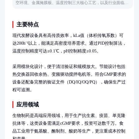
空环境、金属掩膜板、温度控制三大核心工艺，以及行业面临的
材料利用率与设备维护挑战。
主要特点
现代发酵设备具有高传质效率，kLa值（体积传氧系数）可
达200h⁻¹以上，能满足高密度培养需求。通过PID控制算法，
温度控制精度可达±0.1℃，pH控制精度±0.05。

采用模块化设计，便于清洁验证和规模放大。节能设计包括
热交换器回收余热、变频驱动搅拌电机等。符合GMP要求的
设备还配备完整的验证文件（DQ/IQ/OQ/PQ），确保生产过
程可追溯。
应用领域
生物制药是高端应用领域，用于生产抗生素、疫苗、单克隆
抗体等，这类设备需满足cGMP要求，投资可达数千万。食
品工业用于氨基酸、酶制剂、酸奶等生产，更注重成本控制
和产量。
