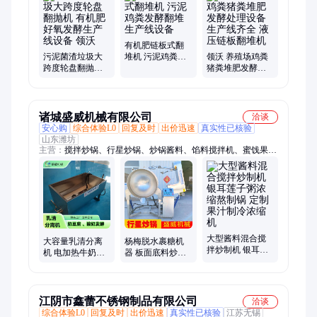
粒设备、干法挤压造粒设备、对辊挤压造粒设备、有机肥粉碎设
备、有机肥搅拌设备、肥料烘干机、肥料冷却机
有机肥链板式翻
污泥菌渣垃圾大
堆机 污泥鸡粪发
领沃 养殖场鸡粪
跨度轮盘翻抛机
酵翻堆生产线设
猪粪堆肥发酵处
有机肥好氧发酵
备
理设备 生产线齐
生产线设备 领沃
全 液压链板翻堆
机
诸城盛威机械有限公司
洽谈
安心购
综合体验L0
回复及时
出价迅速
真实性已核验
山东潍坊
主营：
搅拌炒锅、行星炒锅、炒锅酱料、馅料搅拌机、蜜饯果脯
设备机器
大型酱料混合搅
大容量乳清分离
杨梅脱水裹糖机
拌炒制机 银耳莲
机 电加热牛奶发
器 板面底料炒制
子粥浓缩熬制锅
酵机 定制全自动
锅 行星炒锅不糊
定制果汁制冷浓
酸奶发酵生产线
锅不粘锅
缩机
设备
江阴市鑫蕾不锈钢制品有限公司
洽谈
综合体验L0
回复及时
出价迅速
真实性已核验
江苏无锡