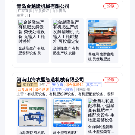
青岛金越隆机械有限公司
洽谈
厂家直供
品质保证
山东青岛
主营：
[]
金越隆生产 有机
金越隆生产 有机
肥发酵设备 粪便
肥生产线 发酵翻
养殖用 发酵翻堆
处理设备 无需人
堆机 无需人工耗
机 粪便堆肥处理
工耗时整堆
时整堆 可按需定
设备 无需人工耗
制
时整堆 金越隆生
产
河南山海农盟智造机械有限公司
洽谈
2年
厂
安心购
综合体验L1
真实工厂
回复及时
出价迅速
真实性已核验
河南郑州
主营：
有机肥设备、有机肥粉碎设备、有机肥配套设备、发酵翻
堆设备、有机肥生产线设备
全自动轮盘翻堆
机 小型猪粪有机
山海农盟 有机肥
建小型有机肥厂