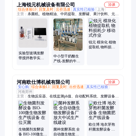
上海锐元机械设备有限公司
洽谈
综合体验L0
回复及时
出价迅速
真实性已核验
上海
主营：
杀菌机、植物精油、中药提取、发酵罐、果汁饮料、元机
械设备
锐元 模块化 植物
提取机 物料损耗
少 移动式作业
实验型玻璃发酵
中小型干奶酪生
带搅拌教学实验
产线-发酵的牛奶
专用肥料发酵生
制品生产设备
产线设备
河南欧仕博机械有限公司
洽谈
安心购
综合体验L1
回复及时
出价迅速
真实性已核验
河南郑州
主营：
生物反应器、在线监测ph值、自动配料系统、发酵设备、
菌种发酵系统、不锈钢发酵罐、微生物发酵罐、配料控制系统、
自动混料设备、自动配料设备、粮油定量系统、定量传输系统、
饮料定量配料、小型配料系统、菌种培养设备、不锈钢种子罐、
定量称重系统、称重配料系统、在线称重系统
欧仕博 地衣芽孢
生物菌剂发酵设
菌种发酵系统 全
杆菌发酵设备 生
备 BIO-100微生物
自动微生物发酵
物菌肥生产线设