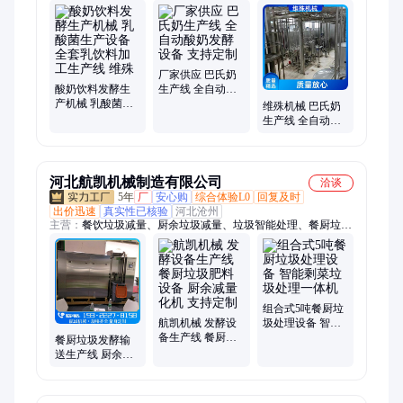
生产机械、巴氏奶生产线、酸奶生产线、苹果汁生产设备、常温
奶生产线、管式杀菌机、喷淋杀菌机、豆奶生产线、乳酸菌生产
线、茶饮料生产线、碳酸饮料生产线、牛奶生产线、苏打水生产
线、植物蛋白饮料生产线、功能饮料生产线、列管式杀菌机
厂家供应 巴氏奶
酸奶饮料发酵生
生产线 全自动酸
产机械 乳酸菌生
奶发酵设备 支持
维殊机械 巴氏奶
产设备 全套乳饮
定制
生产线 全自动酸
料加工生产线 维
奶发酵设备 运行
殊
稳定
河北航凯机械制造有限公司
洽谈
5年
厂
安心购
综合体验L0
回复及时
出价迅速
真实性已核验
河北沧州
主营：
餐饮垃圾减量、厨余垃圾减量、垃圾智能处理、餐厨垃圾
处理设备、餐厨垃圾处理、大型餐厨垃圾处理设备、餐厨垃圾无
害化处理设备
组合式5吨餐厨垃
航凯机械 发酵设
圾处理设备 智能
备生产线 餐厨垃
剩菜垃圾处理一
餐厨垃圾发酵输
圾肥料设备 厨余
体机
送生产线 厨余垃
减量化机 支持定
圾无害化设备 规
制
格多样