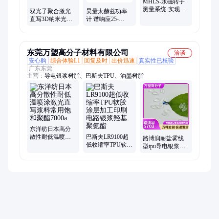
MHLS-永磁转子
测量系统-实现高
双光子聚合激光
昊量太赫兹功率
精度和大面积磁
直写3D纳米光刻
计 谱响应25-
体表征
机 分辨率低至
3000μm 高精度测
67nm
量50μW-1W
东莞万塑高分子材料有限公司
洽谈
安心购
综合体验L1
回复及时
出价迅速
真实性已核验
广东东莞
主营：
导电银浆树脂、巴斯夫TPU、油墨树脂
东洋纺日本高分
散性耐低温喷涂
巴斯夫LR9100超
路博润耐盐雾线
激光直写浆料常
低收缩率TPU软胶
型tpu导电银浆熔
用饱和聚酯7000a
涂层加工印刷电
融涂布用热固型
路银浆羟基聚氨
聚氨酯树脂5703B
酯