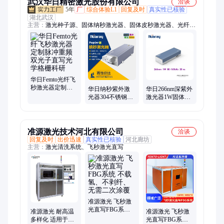
武汉华日精密激光股份有限公司
洽谈
5年
厂
综合体验L1
回复及时
真实性已核验
湖北武汉
主营：
激光种子源、固体纳秒激光器、固体皮秒激光器、光纤飞
秒激光器、科研级激光器、紫外激光器、355nm激光器
华日Femto光纤飞
秒激光器定制脉
华日纳秒紫外激
华日266nm深紫外
冲重频双光子直
光器304不锈钢筛
激光器1W固体脉
写光学格栅科研
网打孔铝薄膜金
冲主动调Q测量光
属微米级开孔
源激光科研检测
准源激光技术河北有限公司
洽谈
回复及时
出价迅速
真实性已核验
河北廊坊
主营：
激光清洗系统、飞秒激光直写
准源激光 飞秒激
光直写FBG系统
准源激光 耐高温
准源激光 飞秒激
不载氢、不剥
多样化 适用于恶
光直写FBG系统