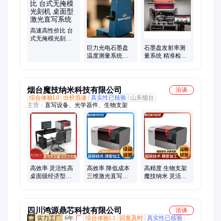
高速高性价比 台
式无掩模光刻机
桌面型激光直写
巨力光电石墨盘
石墨盘发射率测
系统
温度测量系统
量系统 精准检测
kSA ScanningPyro
kSA Emissometer
烟台魔技纳米科技有限公司
洽谈
综合体验L0
出价迅速
真实性已核验
山东烟台
主营：
直写设备、光学器件、生物支架
高效率 灵活性高
高效率 降低成本
高精度 生物支架
桌面级经济型三
三维激光直写设
魔技纳米 灵活性
维激光直写设备
备 生物医学 魔技
高 百纳米精度3D
魔技纳米 DLW-
纳米
加工
RD
四川鸿源鼎芯科技有限公司
洽谈
6年
厂
综合体验L1
回复及时
真实性已核验