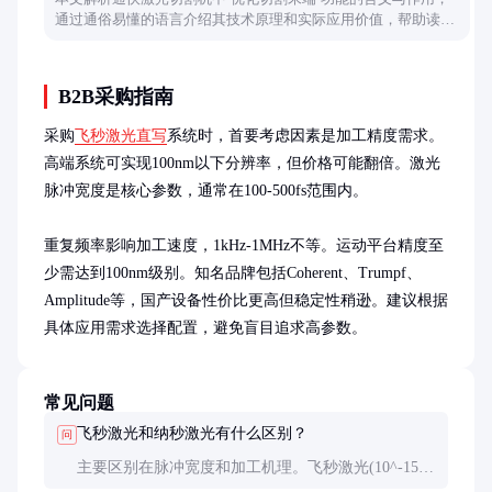
通过通俗易懂的语言介绍其技术原理和实际应用价值，帮助读者
理解这一提升切割质量的关键技术。
B2B采购指南
采购
飞秒激光直写
系统时，首要考虑因素是加工精度需求。
高端系统可实现100nm以下分辨率，但价格可能翻倍。激光
脉冲宽度是核心参数，通常在100-500fs范围内。

重复频率影响加工速度，1kHz-1MHz不等。运动平台精度至
少需达到100nm级别。知名品牌包括Coherent、Trumpf、
Amplitude等，国产设备性价比更高但稳定性稍逊。建议根据
具体应用需求选择配置，避免盲目追求高参数。
常见问题
飞秒激光和纳秒激光有什么区别？
问
主要区别在脉冲宽度和加工机理。飞秒激光(10^-15
秒)通过非线性光学效应加工，几乎无热影响；纳秒