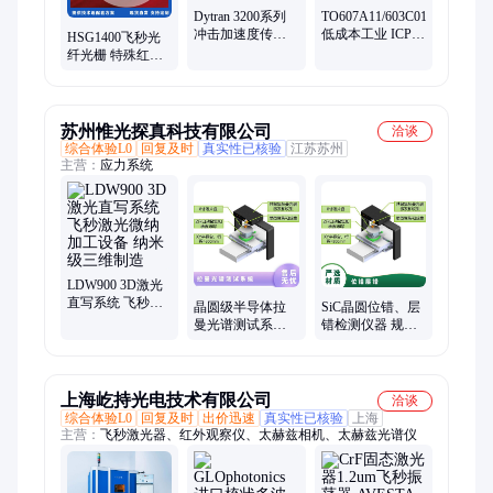
Dytran 3200系列
TO607A11/603C01
冲击加速度传感
低成本工业 ICP®
HSG1400飞秒光
器 耐冲击-频率快
加速度计 工业用
纤光栅 特殊红外
精度高
振动传感器
飞秒激光逐点直
写制造的FBG
苏州惟光探真科技有限公司
洽谈
综合体验L0
回复及时
真实性已核验
江苏苏州
主营：
应力系统
LDW900 3D激光
直写系统 飞秒激
晶圆级半导体拉
SiC晶圆位错、层
光微纳加工设备
曼光谱测试系统
错检测仪器 规格
纳米级三维制造
精度高 可定制
齐全 性能稳定
上海屹持光电技术有限公司
洽谈
综合体验L0
回复及时
出价迅速
真实性已核验
上海
主营：
飞秒激光器、红外观察仪、太赫兹相机、太赫兹光谱仪