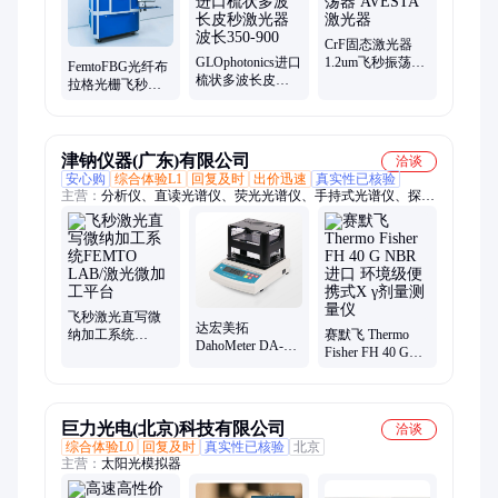
CrF固态激光器
GLOphotonics进口
1.2um飞秒振荡器
FemtoFBG光纤布
梳状多波长皮秒
AVESTA激光器
拉格光栅飞秒激
激光器波长350-
光直写工作站
900
津钠仪器(广东)有限公司
洽谈
安心购
综合体验L1
回复及时
出价迅速
真实性已核验
主营：
分析仪、直读光谱仪、荧光光谱仪、手持式光谱仪、探伤
仪、全元素分析仪、便携式光谱仪、合金分析仪、光谱仪耗材、
光纤光谱仪、光电直读光谱仪、手持金属光谱仪、合金成分分析
仪、手持合金分析仪、铝合金分析仪、合金元素分析仪、铜合金
分析仪、合金光谱分析仪
飞秒激光直写微
达宏美拓
纳加工系统
赛默飞 Thermo
DahoMeter DA-
FEMTO LAB/激光
Fisher FH 40 G
300M255 橡胶材
微加工平台
NBR 进口 环境级
料密度计
便携式X γ剂量测
量仪
巨力光电(北京)科技有限公司
洽谈
综合体验L0
回复及时
真实性已核验
北京
主营：
太阳光模拟器