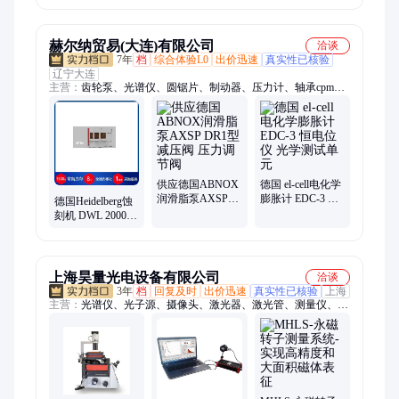
光机 厂家供应
工曝光设备
电子探测器
赫尔纳贸易(大连)有限公司
洽谈
7年
档
综合体验L0
出价迅速
真实性已核验
辽宁大连
主营：
齿轮泵、光谱仪、圆锯片、制动器、压力计、轴承cpm、
清洗膏、绞肉刀、气动阀、高温阀、减速机、齿轮箱、电动泵、
电磁阀、止回阀、平衡阀、尿素阀、润滑块、弹簧夹、密封圈、
增压器、sav电磁、输胶管、传感器、排气阀
供应德国ABNOX
德国 el-cell电化学
润滑脂泵AXSP
膨胀计 EDC-3 恒
德国Heidelberg蚀
DR1型减压阀 压
电位仪 光学测试
刻机 DWL 2000
力调节阀
单元
GS系列激光直写
光刻机
上海昊量光电设备有限公司
洽谈
3年
档
回复及时
出价迅速
真实性已核验
上海
主营：
光谱仪、光子源、摄像头、激光器、激光管、测量仪、采
集卡、放大器、单色仪、护目镜、传感器、扫描镜、超稳腔、增
强器、滤光片、成像仪、功率计、光纤束、示波器、鉴相器、探
测器、磁强计、相位计、照度计、检测仪