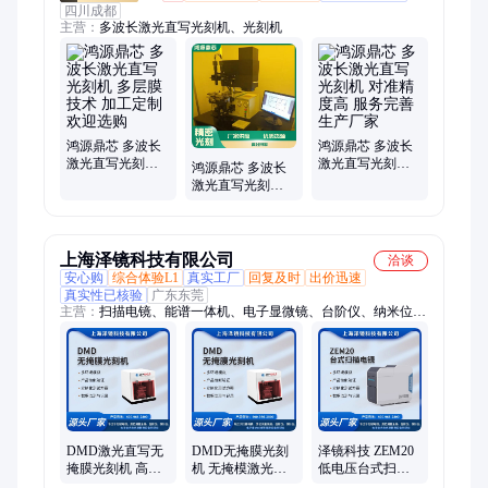
四川成都
主营：
多波长激光直写光刻机、光刻机
鸿源鼎芯 多波长
鸿源鼎芯 多波长
激光直写光刻机
激光直写光刻机
鸿源鼎芯 多波长
多层膜技术 加工
对准精度高 服务
激光直写光刻机
定制 欢迎选购
完善 生产厂家
自动单面双面对
位 规格齐全 生产
厂商
上海泽镜科技有限公司
洽谈
安心购
综合体验L1
真实工厂
回复及时
出价迅速
真实性已核验
广东东莞
主营：
扫描电镜、能谱一体机、电子显微镜、台阶仪、纳米位移
台、扫描电子显微镜、二位材料转移台、低温探针台、电子束光
刻机、扫描隧道显微镜、光刻机、光栅尺、SEM原位
DMD激光直写无
DMD无掩膜光刻
泽镜科技 ZEM20
掩膜光刻机 高校
机 无掩模激光直
低电压台式扫描
科研微纳加工曝
写机 微纳结构加
电镜 搭配背散射