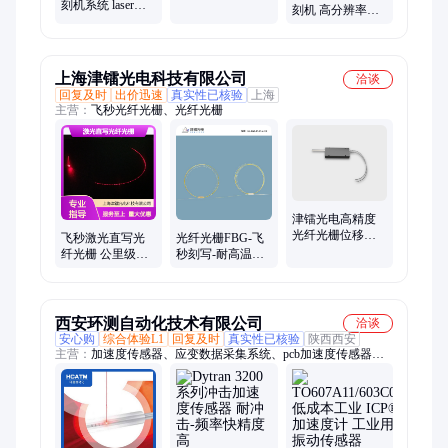
刻机系统 laser
FPWOP-
刻机 高分辨率激
lithography system
laserlithography
光光刻系统
激光蚀刻
Dilase250
上海津镭光电科技有限公司
洽谈
回复及时
出价迅速
真实性已核验
上海
主营：
飞秒光纤光栅、光纤光栅
津镭光电高精度
光纤光栅位移计
飞秒激光直写光
光纤光栅FBG-飞
FBG 金属封装
纤光栅 公里级传
秒刻写-耐高温聚
FCAPC接头螺丝
感专用 油井勘探
酰亚胺涂层 波长
固定
周界安防
可定制
西安环测自动化技术有限公司
洽谈
安心购
综合体验L1
回复及时
真实性已核验
陕西西安
主营：
加速度传感器、应变数据采集系统、pcb加速度传感器、
HSG1400飞秒光纤光栅、dytran加速度传感器