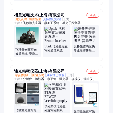
纤、无需二次涂
劣环境 飞秒激光
不载氢、不剥
覆
直写 FBG系统
纤、无需二次涂
覆
相息光电技术(上海)有限公司
洽谈
回复及时
出价迅速
真实性已核验
上海
主营：
飞秒激光直写、微加工系统、单光子探测器
Uptek 飞秒激光直
设备先进响应快
飞秒激光直写光
写光波导系统－
专业靠谱售后完
波导系统, 资质齐
Femto-Insciber
善 效果满意 货源
全, 设备-先进
充足
辅光精密仪器(上海)有限公司
洽谈
综合体验L0
回复及时
真实性已核验
上海
主营：
分析仪、检波器、水平管、激光器、窥视仪、混均仪、发
送器、马弗炉、测量仪、磁导率、放大器、单色仪、测定仪、传
感器、真空炉、冻干机、减震台、mwd高温、流量计、研磨仪、
干胶仪、测振仪、蠕动泵、焚烧炉、硬度计
孚光精仪飞秒激
飞秒激光直写光
光直写光刻系统
微型激光直写光