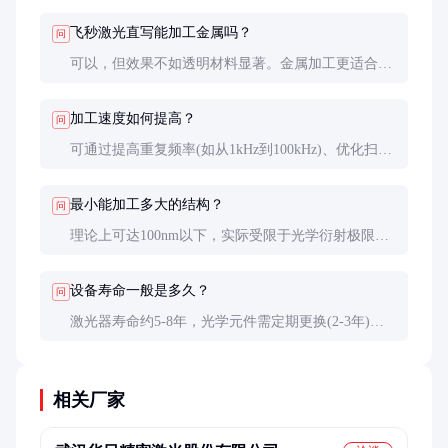
激光(10^-9秒)通过热效应加工，会产生熔融和热影响
飞秒激光直写能加工金属吗？
问
区。
可以，但效果不如透明材料显著。金属加工更适合皮
秒激光。飞秒激光更适合加工玻璃、晶体、聚合物等
材料，特别是需要内部加工的场合。
加工速度如何提高？
问
可通过提高重复频率(如从1kHz到100kHz)、优化扫描
策略、使用并行加工技术等。但需注意加工质量与速
度的平衡，避免牺牲精度。
最小能加工多大的结构？
问
理论上可达100nm以下，实际受限于光学衍射极限。
通过特殊技术(如STED原理)可突破衍射极限，实现
50nm左右的加工精度。
设备寿命一般是多久？
问
激光器寿命约5-8年，光学元件需定期更换(2-3年)。
整体系统在良好维护下可使用10年以上，但技术更新
可能促使提前升级。
相关厂家