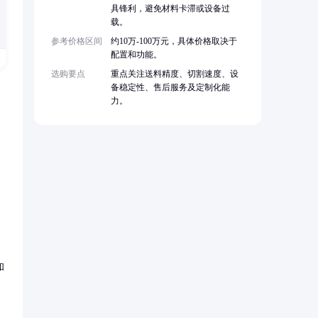
具锋利，避免材料卡滞或设备过
载。
参考价格区间
约10万-100万元，具体价格取决于
配置和功能。
选购要点
重点关注送料精度、切割速度、设
备稳定性、售后服务及定制化能
力。
和