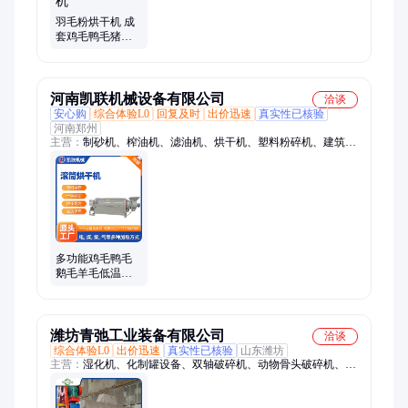
羽毛粉烘干机 成
套鸡毛鸭毛猪毛
粉设备 畜禽死猪
死牛死羊高温化
制机
河南凯联机械设备有限公司
洽谈
安心购
综合体验L0
回复及时
出价迅速
真实性已核验
河南郑州
主营：
制砂机、榨油机、滤油机、烘干机、塑料粉碎机、建筑垃
圾粉碎、花生榨油、花生瓜子、滚筒干燥、花生油压榨
多功能鸡毛鸭毛
鹅毛羊毛低温烘
干木屑刨花牧草
秸秆草末草粉烘
干机
潍坊青弛工业装备有限公司
洽谈
综合体验L0
出价迅速
真实性已核验
山东潍坊
主营：
湿化机、化制罐设备、双轴破碎机、动物骨头破碎机、无
害化处理设备、动物尸体破碎机