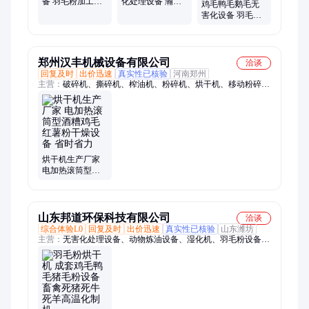
备 羽毛粉加工设
化处理设备 瀚川
鸡毛鸭毛鹅毛无
备 烘干机 瀚川高
化制烘干机 10立
害化设备 羽毛粉
温灭菌罐
方羽毛粉设备
水解设备 化制烘
干机 瀚川
郑州汉丰机械设备有限公司
洽谈
回复及时
出价迅速
真实性已核验
河南郑州
主营：
破碎机、撕碎机、榨油机、粉碎机、烘干机、移动粉碎
机、移动煤泥粉碎机、煤矸石粉碎机、移动煤碳粉碎机、移动破
碎机、移动制砂机、煤炭破碎机、移动破煤机
烘干机生产厂家
电加热滚筒型酒
糟鸡毛红薯粉干
燥设备 省时省力
山东邦道环保科技有限公司
洽谈
综合体验L0
回复及时
出价迅速
真实性已核验
山东潍坊
主营：
无害化处理设备、动物炼油设备、湿化机、羽毛粉设备、
肉骨粉设备、污泥烘干机、粮食灭菌灭活设备、餐厨垃圾处理设
备、动物生物降解机