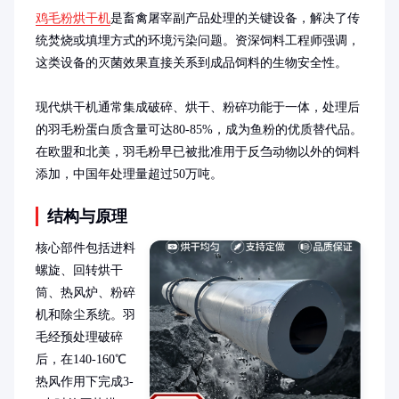
鸡毛粉烘干机
是畜禽屠宰副产品处理的关键设备，解决了传
统焚烧或填埋方式的环境污染问题。资深饲料工程师强调，
这类设备的灭菌效果直接关系到成品饲料的生物安全性。

现代烘干机通常集成破碎、烘干、粉碎功能于一体，处理后
的羽毛粉蛋白质含量可达80-85%，成为鱼粉的优质替代品。
在欧盟和北美，羽毛粉早已被批准用于反刍动物以外的饲料
添加，中国年处理量超过50万吨。
结构与原理
核心部件包括进料
螺旋、回转烘干
筒、热风炉、粉碎
机和除尘系统。羽
毛经预处理破碎
后，在140-160℃
热风作用下完成3-