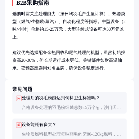
B2B采购指南
选购时需关注处理能力（按日均羽毛产生量计算）、热源类
型（燃气/生物质/蒸汽）、自动化程度等指标。中型设备（2
吨/小时）价格约15-25万元，大型连续式设备可达50万元以
上。

建议优先选择配备余热回收和尾气处理的机型，虽然初始投
资高20-30%，但长期运行成本更低。关键部件如耐高温轴
承、变频器应选用知名品牌，确保设备稳定运行。
常见问题
处理后的羽毛粉能达到饲料卫生标准吗？
问
合格设备处理的羽毛粉细菌总数≤5万个/g，沙门氏菌
阴性，完全符合GB/T 8946-2013饲料用羽毛粉标准。
关键是要确保134℃以上保持至少30分钟灭菌时间。
设备能耗有多大？
问
生物质燃料机型处理每吨羽毛约需80-120kg燃料，电