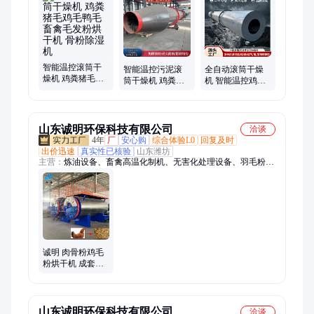
机、农业滚筒干燥机、间接式滚筒脱水机
智能温控滚筒干
智能温控污泥滚
全自动滚筒干燥
燥机 鸡粪猪毛鸡
筒干燥机 鸡粪猪
机 智能温控鸡粪
毛鸭毛畜禽毛发
毛鸡毛脱水机 鸭
脱水设备 猪毛鸡
粉烘干机 骨粉除
毛畜禽毛发粉烘
毛鸭毛毛发粉烘
湿机
干机
干机
山东诚明环保科技有限公司
洽谈
4年
厂
安心购
综合体验L0
回复及时
出价迅速
真实性已核验
山东潍坊
主营：
炼油设备、畜禽高温化制机、无害化处理设备、羽毛粉设
备、畜禽无害化处理设备、动物无害化处理设备、病死牛无害化
处理设备
诚明 肉骨粉鸡毛
粉烘干机 成套羽
毛粉加工设备 可
定制
山东诚明环保科技有限公司
洽谈