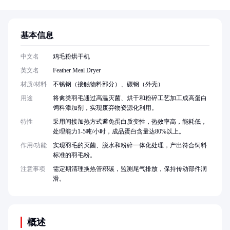
基本信息
中文名
鸡毛粉烘干机
英文名
Feather Meal Dryer
材质/材料
不锈钢（接触物料部分）、碳钢（外壳）
用途
将禽类羽毛通过高温灭菌、烘干和粉碎工艺加工成高蛋白
饲料添加剂，实现废弃物资源化利用。
特性
采用间接加热方式避免蛋白质变性，热效率高，能耗低，
处理能力1-5吨/小时，成品蛋白含量达80%以上。
作用/功能
实现羽毛的灭菌、脱水和粉碎一体化处理，产出符合饲料
标准的羽毛粉。
注意事项
需定期清理换热管积碳，监测尾气排放，保持传动部件润
滑。
概述