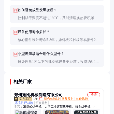
耗约25-35度。带热回收的先进机型可降低能耗20%左
右，年节省燃料成本约5-8万元。
如何避免成品发黑变质？
问
控制烘干温度不超过160℃，及时清理换热管积碳，
保证物料在筒内均匀流动。成品水分应控制在8-
10%，包装前需冷却至室温。
设备使用寿命多长？
问
核心部件设计寿命5-8年，扬料板和衬板等易损件2-3
年更换一次。定期保养的优质设备可使用10年以上。
小型养殖场适合用什么型号？
问
日处理量1吨以下的批次式设备更经济，投资约8-12
万元，占地面积小，适合分散收集、集中处理的模
式。
相关厂家
郑州拓刚机械制造有限公司
洽谈
1年
厂
综合体验L0
回复及时
出价迅速
真实性已核验
河南郑州
主营：
滚筒式烘干机、大型工业滚筒烘干机、粮食烘干机、小型
化工颗粒滚筒烘干机、连续式滚筒烘干机、长滚筒工业原料烘干