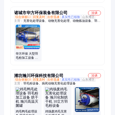
海藻鸡毛鹅毛干
机生蚝壳烘干干
铁砂石墨砂干燥
燥机
燥机
机
诸城市华方环保装备有限公司
洽谈
综合体验L1
回复及时
出价迅速
真实性已核验
山东潍坊
主营：
无害化处理设备、动物无害化处理、动物炼油设备、羽毛
粉设备、病死动物无害化处理
华方环保 大型羽
毛粉加工设备 养
殖场鸡毛加工成
粉 肉骨粉烘干机
潍坊瀚川环保科技有限公司
洽谈
综合体验L0
回复及时
出价迅速
真实性已核验
山东潍坊
主营：
羽毛粉设备、病死动物无害化处理设备
鸡毛鸭毛处理设
鸡场废鸡毛无害