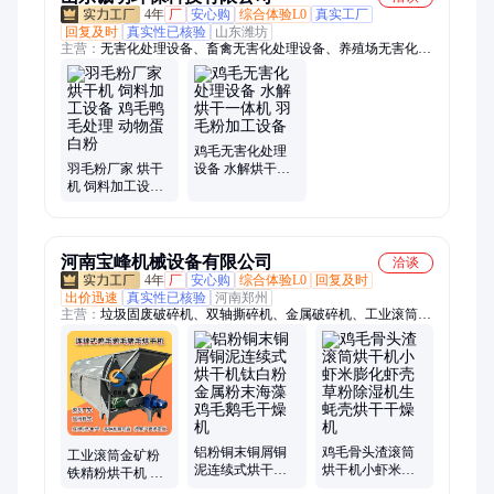
4年
厂
安心购
综合体验L0
真实工厂
回复及时
真实性已核验
山东潍坊
主营：
无害化处理设备、畜禽无害化处理设备、养殖场无害化处
理设备、羽毛粉设备、羽毛粉加工设备、肉骨粉设备、肉骨粉加
工设备、动物无害化处理设备、湿化机、病死猪无害化处理设
备、病死鸡无害化处理设备、干化机
鸡毛无害化处理
羽毛粉厂家 烘干
设备 水解烘干一
机 饲料加工设备
体机 羽毛粉加工
鸡毛鸭毛处理 动
设备
物蛋白粉
河南宝峰机械设备有限公司
洽谈
4年
厂
安心购
综合体验L0
回复及时
出价迅速
真实性已核验
河南郑州
主营：
垃圾固废破碎机、双轴撕碎机、金属破碎机、工业滚筒烘
干机、农业滚筒烘干机、多功能粉碎机、连续式工业矿粉矿渣烘
干机、屠宰场废料鸡毛猪毛动物毛干燥机、锯末刨花泡沫颗粒烘
干机、工业化工颗粒化工粉烘干机、矿石滚筒烘干机、粉煤灰滚
筒烘干机、污泥滚筒烘干机、沙子滚筒烘干机、煤泥煤泥滚筒烘
干机、化工原料滚筒烘干机、矿渣铁粉干燥机、移动粮食烘干
机、燃气燃煤滚筒烘干机、商用炒货机、农业黑水莽虫草鸡粪脱
铝粉铜末铜屑铜
鸡毛骨头渣滚筒
水机、多功能滚筒炒锅
工业滚筒金矿粉
泥连续式烘干机
烘干机小虾米膨
铁精粉烘干机 鸡
钛白粉金属粉末
化虾壳草粉除湿
毛砂石英砂金砂