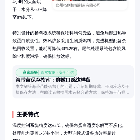
4小时的灭菌烘
郑州拓刚机械制造有限公司
干，水分从60%降
至8%以下。

特别设计的扬料板系统确保物料均匀受热，避免局部过热导
致蛋白质变性。热风炉多采用生物质燃料，先进机型配备余
热回收装置，能耗可降低30%左右。尾气处理系统包含旋风
除尘和喷淋塔，确保排放达标。
商家经验
真实案例 · 安全可信
海带苗保存指南：鲜嫩口感这样留
本文解答海带苗能否留存的问题，介绍短期冷藏、长期冷冻及干
燥保存方法，帮助读者根据需求选择合适方式，保持海带苗鲜嫩
口感和营养。
主要特点
温度控制系统精度达±2℃，确保角蛋白适度水解而不炭化。
处理能力覆盖1-5吨/小时，大型连续式设备热效率超过