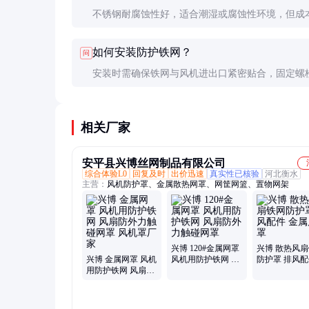
不锈钢耐腐蚀性好，适合潮湿或腐蚀性环境，但成
高；低碳钢成本低，适合一般环境，但需定期防腐
如何安装防护铁网？
问
根据使用环境选择合适的材质。
安装时需确保铁网与风机进出口紧密贴合，固定螺
匀紧固。建议使用防松垫片，防止运行中松动。安
检查是否有尖锐边缘，避免划伤人员。
相关厂家
安平县兴博丝网制品有限公司
综合体验L0
回复及时
出价迅速
真实性已核验
河北衡水
主营：
风机防护罩、金属散热网罩、网筐网篮、置物网架
兴博 120#金属网罩
兴博 散热风
兴博 金属网罩 风机
风机用防护铁网 风
防护罩 排风配
用防护铁网 风扇防
扇防外力触碰网罩
属风机罩
外力触碰网罩 风机
罩厂家