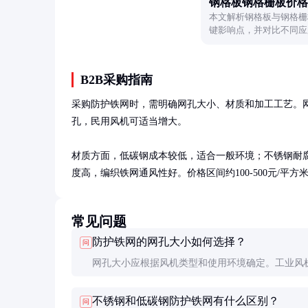
钢格板钢格栅板价格
本文解析钢格板与钢格栅
键影响点，并对比不同应
理决策。
B2B采购指南
采购防护铁网时，需明确网孔大小、材质和加工工艺。网
孔，民用风机可适当增大。

材质方面，低碳钢成本较低，适合一般环境；不锈钢耐
度高，编织铁网通风性好。价格区间约100-500元/平
常见问题
防护铁网的网孔大小如何选择？
问
网孔大小应根据风机类型和使用环境确定。工业风
选用5-10mm网孔，民用风机可适当增大至10-20m
不锈钢和低碳钢防护铁网有什么区别？
问
孔过小会增加通风阻力，过大则防护效果不佳。