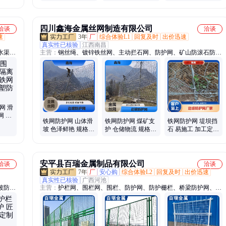
腐钢筋焊接网 煤矿
支护防护网
四川鑫海金属丝网制造有限公司
洽谈
洽谈
速
3年
厂
综合体验L1
回复及时
出价迅速
真实性已核验
江西南昌
水渠防
主营：
钢丝绳、镀锌铁丝网、主动拦石网、防护网、矿山防滚石防
坑护
护、边坡护栏网、危岩包裹缠绕网、高速公路拦截网
栏网、
机器人
网 滑
网 工
铁网防护网 山体滑
铁网防护网 煤矿支
铁网防护网 堤坝挡
栏 浸
坡 色泽鲜艳 规格齐
护 仓储物流 规格齐
石 易施工 加工定制
全 生产厂家
全 厂家批发
编织牢固
安平县百瑞金属制品有限公司
洽谈
洽谈
7年
厂
安心购
综合体验L2
回复及时
出价迅速
真实性已核验
广西河池
坡防护
主营：
护栏网、围栏网、围栏、防护网、防护栅栏、桥梁防护网、防
防盗
护栏、焊接网隔离栅、钢板网隔离栅、隔离栅、隔离栏、焊接网、刀
网护
片刺、围界网、防抛网、围刺网、基坑护栏、网围栏、机场围界、铁
铁丝网
蒺藜、铁路护栏、栅栏、围墙护栏、防落网