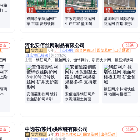
 马路
心打造
工细致
双圈桥梁防抛网厂
市政高架桥防抛网
坚固耐用 城际桥梁
家 百瑞 菱形铁网
生产厂家 坚固耐用
防抛网 百瑞 菱形铁
防落防护网 可接急
菱形铁网 百瑞 防眩
网 高架桥防护网
单
桥梁防护网
河北安佰丝网制品有限公司
洽谈
洽谈
速
6年
厂
安心购
综合体验L4
回复及时
出价迅速
真实性已核验
河北衡水
栏网、
主营：
钢筋网片、钢丝网片、镀锌网片、矿用支护网、钢筋焊接网、
板、冲
防裂钢丝网、地暖钢丝网片、菱形网、建筑网片、地坪地面钢筋网
区围
片、混凝土地面钢丝网片、地坪钢筋网片
间隔离
钢筋网片 抹墙铁丝
5mm
安佰菱形铁网 镀锌
安佰道路钢筋网片
网 地面与楼板工程
铁丝防护网 8号10
水泥混凝土路面钢
矿业领域
号12号铁丝网 矿井
筋网规格 规格多样
支护菱形网
支持定制
中选芯(苏州)供应链有限公司
洽谈
洽谈
2年
档
综合体验L0
回复及时
出价迅速
网、装
真实性已核验
山东东营