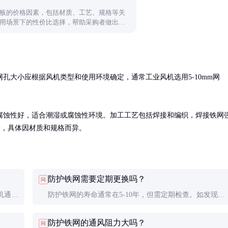
板的价格因素，包括材质、工艺、规格等关
用场景下的性价比选择，帮助采购者做出合
孔大小应根据风机类型和使用环境确定，通常工业风机选用5-10mm网
腐蚀性好，适合潮湿或腐蚀性环境。加工工艺包括焊接和编织，焊接铁网
方米，具体因材质和规格而异。
防护铁网需要定期更换吗？
问
机通常
防护铁网的寿命通常在5-10年，但需定期检查。如发现严
m。网
重腐蚀、变形或网孔堵塞无法清理，应及时更换以确保风
防护铁网的通风阻力大吗？
问
机安全运行。