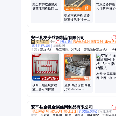
路边防护道路隔离
市政道路护栏
栅蓝球围栏铁网 防
人行防护 匠
腐耐用 海亚质量保
按需定制 做
交通京式护栏 道路
障
隔离设施 耐冲击抗
腐蚀 安装拆卸方便
安平县友安丝网制品有限公司
6年
厂
安心购
综合体验L0
回复及时
出价迅
真实性已核验
湖南株洲
主营：
基坑护栏、施工围挡、冲孔板、警示防护基坑护栏、护
圆孔网、冲孔围挡、不锈钢冲孔网、筛网板、圆孔托盘、穿孔
孔通风网板、市政护栏、锌钢护栏、草坪护栏、道路护栏、小
栏、电梯门井口
友安 仓库车
网 上网下板 1
防止杂物混入
铁网工地基坑护栏
金属 养殖围栏 网孔
施工警示防护隔离
尺寸50×50mm-
1.2米高2米长网片
100×100mm 模块化
易拼接
安平县金帆金属丝网制品有限公司
综合体验L0
回复及时
出价迅速
真实性已核验
河北衡水
主营：
仓储笼、烧烤网、网片、风机罩、网筐网篮、车间隔离