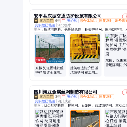
安平县东振交通防护设施有限公司
6年
厂
安心购
综合体验L1
回复及时
出价迅
真实性已核验
河北衡水
主营：
铁丝网围栏、仓库隔离网、框架护栏网、圈地防护网、
护网、绿色铁丝网、铁丝网护栏、车间护栏、圈地围栏网、基
栏、双边丝护栏、球场护栏、球场围网、体育场围网、车间围
光伏围栏、养殖铁丝网、车间围挡、施工围挡、桥梁防抛网、
护栏网、水库围栏网、圈地护栏网、保税区护栏
东振 厂区围栏
雪场隔离防护
东振 河道圈地铁丝
建筑临边防护栏 基
厂铁网围网护
护栏 渠道金属围栏
坑防护网 施工围挡
塑防腐
乡村道路铁网防护
工地临时铁网
栏
四川海亚金属丝网制造有限公司
5年
厂
安心购
综合体验L1
回复及时
真实性已核验
四川成都
主营：
双边丝护栏网、护栏网、石笼网、边坡防护网、主动边
网、被动边坡防护网、钢格板、电焊网、声屏障、基坑护栏、
网、金属编织网、柔性揽索护栏网、镀锌围栏、锌钢护栏、框
栏、桃形柱护栏、建筑网片、围栏网、隔离网、护栏网厂家、
围栏、双边丝护栏、格宾石笼网