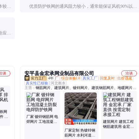
本较
优质防护铁网的通风阻力较小，通常能保证风机90%以上
处理。
的额定风量。网孔设计合理、材质轻薄的铁网通风效果更
好。
栓应均
装后需
安平县金宏承网业制品有限公司
洽谈
洽谈
4年
厂
综合体验L0
真实工厂
回复及时
出价迅速
真实性已核验
河北衡水
主营：
钢筋网片、建筑网片、镀锌网片、建筑钢筋网片、地暖网片、
景观电焊石笼网、防裂钢丝网片、CRB550钢筋网片、冷轧带肋钢筋
网片、HRB400钢筋网片、建筑钢丝网片、镀锌钢丝网片、不锈钢网
片、密纹(防爬)网片、碰焊网、HPB300钢筋网片、热镀锌钢丝网
扇铁网
件 金
厂家 镀锌钢筋网 电
焊网片 工地混凝土
建筑网片 建筑工程
防裂电焊防护铁网
钢筋建筑用 金宏承
厂家定制 热镀锌钢
厂家直供 按需定制
筋网片 水利河道防
承接工程