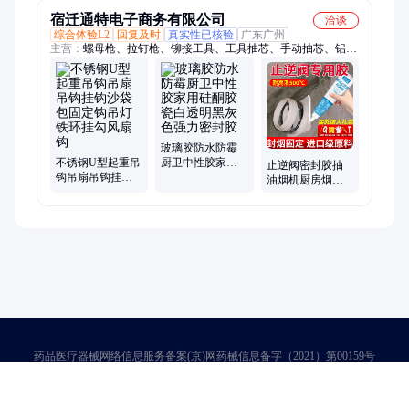
钩
钩
创意
宿迁通特电子商务有限公司
洽谈
综合体验L2
回复及时
真实性已核验
广东广州
主营：
螺母枪、拉钉枪、铆接工具、工具抽芯、手动抽芯、铝合
金钉铆枪、铆钉枪拉铆枪、枪头柳钉气动、电钻拉铆钉枪、不锈
钢拉铆枪
玻璃胶防水防霉
不锈钢U型起重吊
厨卫中性胶家用
止逆阀密封胶抽
钩吊扇吊钩挂钩
硅酮胶瓷白透明
油烟机厨房烟道
沙袋包固定钩吊
黑灰色强力密封
专用胶排风管耐
灯铁环挂勾风扇
胶
高温堵漏固定结
钩
构胶
药品医疗器械网络信息服务备案(京)网药械信息备字（2021）第00159号
京ICP证030173号
京公网安备11000002000001号