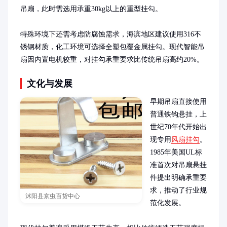
吊扇，此时需选用承重30kg以上的重型挂勾。

特殊环境下还需考虑防腐蚀需求，海滨地区建议使用316不
锈钢材质，化工环境可选择全塑包覆金属挂勾。现代智能吊
扇因内置电机较重，对挂勾承重要求比传统吊扇高约20%。
文化与发展
早期吊扇直接使用
普通铁钩悬挂，上
世纪70年代开始出
现专用
风扇挂勾
。
1985年美国UL标
准首次对吊扇悬挂
件提出明确承重要
求，推动了行业规
沭阳县京虫百货中心
范化发展。
