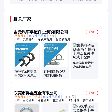
砖表面吸附效果较好，但长期使用存在脱落风险，不
建议作为主要固定方式。
相关厂家
吉尧汽车零配件(上海)有限公司
洽谈
回复及时
真实性已核验
上海
主营：
风扇挂勾、厢式车配件、集装箱配件
集装箱铸造铰链
货车插销 车用五
金铸件厢式车配
镀锌钢加固型 吊
镀锌钢吊钩 D型
件
钩顶装钩风扇挂
固定风扇拉钩 吊
勾 沙包固定钩
灯饰固定铁环挂
勾
东莞市得鑫五金有限公司
洽谈
回复及时
出价迅速
真实性已核验
广东东莞
主营：
自攻螺丝、非标螺丝、花齿螺丝、堵头油塞、管用螺丝、
外六角螺栓、自攻自钻钉、不锈钢螺栓、弹簧螺丝钉、插销铆钉
销、半圆头铁铆钉、光学仪器螺丝、管用五金螺丝、运动器材螺