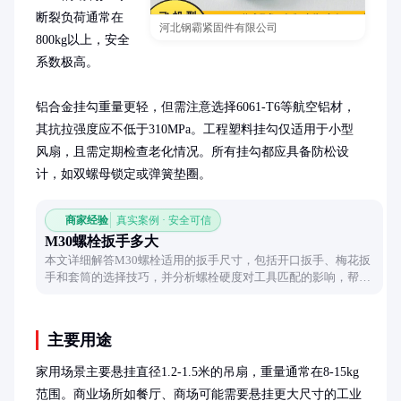
断裂负荷通常在
河北钢霸紧固件有限公司
800kg以上，安全
系数极高。

铝合金挂勾重量更轻，但需注意选择6061-T6等航空铝材，
其抗拉强度应不低于310MPa。工程塑料挂勾仅适用于小型
风扇，且需定期检查老化情况。所有挂勾都应具备防松设
计，如双螺母锁定或弹簧垫圈。
商家经验
真实案例 · 安全可信
M30螺栓扳手多大
本文详细解答M30螺栓适用的扳手尺寸，包括开口扳手、梅花扳
手和套筒的选择技巧，并分析螺栓硬度对工具匹配的影响，帮助
用户精准选配工具。
主要用途
家用场景主要悬挂直径1.2-1.5米的吊扇，重量通常在8-15kg
范围。商业场所如餐厅、商场可能需要悬挂更大尺寸的工业