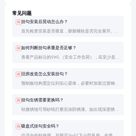
常见问题
挂勾安装后晃动怎么办？
问
首先检查安装是否垂直，膨胀螺栓是否完全展开。混
凝土顶安装需确保钻孔深度≥50mm，可注入环氧树脂
增强固定。长期晃动会导致金属疲劳。
如何判断挂勾承重是否足够？
问
查看产品标注的SWL（安全工作负荷），应至少是吊
扇重量的5倍。例如15kg吊扇需选用75kg承重以上的
挂勾。
旧房改造怎么安装挂勾？
问
预制板结构需定位到实心梁体，必要时加装过渡钢
板。木质结构房屋应使用穿透螺栓配合大垫片，避免
局部压强过大。
挂勾生锈需要更换吗？
问
轻微锈蚀可用砂纸打磨后涂防锈漆。如出现深度锈蚀
或截面损失超过10%，必须立即更换。
吸盘式挂勾安全吗？
问
仅适合临时使用，且限于5kg以下小型风扇。光滑瓷