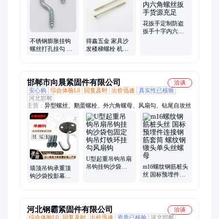
丝、螺丝紧固板子、家具螺丝插销、电子电器螺丝、全螺纹螺柱
丝杆、平圆头插销铆钉、电子电器机螺丝
花扳手定制防盗
扳手十字内六角
螺丝扳手货源充
不锈钢膨胀挂钩
得鑫五金 家具沙
足
螺丝打孔挂勾 屋
发楼梯螺栓 机木
顶吊风扇单钩
双牙螺丝货源充
足
邯郸市向晨紧固件有限公司
洽谈
安心购
综合体验L0
回复及时
出价迅速
真实性已核验
河北邯郸
主营：
异型螺丝、鹅蛋螺栓、外六角螺母、风扇勾、钻尾自攻丝
U型起重吊钩吊扇
吊钩挂钩沙袋包
m16螺纹钢筋桩头
墙顶吊钩承重顶
固定钩吊灯铁环
丝 国标预埋件连
钩沙袋投影幕布
挂勾风扇钩
接钢筋套筒 螺纹
天花板吊扇不锈
钢镦头单头丝螺
钢挂衣钩风扇勾
母
单钩
河北钢霸紧固件有限公司
洽谈
综合体验L0
回复及时
出价迅速
资质已核验
河北邯郸