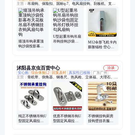
主营：
吊扇钩、保险扣、国标q-7、电风扇挂钩、刮板机、支撑
架、球形垫、钢结构、扣螺栓、35u型钢、干挂件、空心墙、元
宝丝、草帽垫、紧固件、管夹u卡、k板螺丝、t帽螺母、焊接挂
件、电力螺栓、非标螺丝、钢管扣件、装饰螺母、拉爆膨胀、高
铁螺栓、吊扇挂钩
U型起重吊钩吊扇
墙顶吊钩承重顶
吊钩挂钩沙袋包
M12伞形飞机卡内
钩沙袋投影幕布
固定钩吊灯铁环
膨胀锚栓 空心砖
天花板吊扇不锈
挂勾风扇钩
墙石膏板兰花夹
钢挂衣钩风扇勾
飞机金属膨胀螺
单钩
丝
沭阳县京虫百货中心
洽谈
安心购
综合体验L2
回复及时
真实性已核验
广东广州
主营：
骨机带、倒角器、钢卷尺、热风枪、立体福、大理石、煎
药壶、电扳手、锂电池、矫正器、木工刨、锯配件、雕刻机、对
联门、嵌甲矫、增氧管、瓦热熔、ppr水管、练习纸、照明灯、
气泡石、打磨机、开孔器、春联纸、机床灯
纯正不锈钢吊钩U
优质不锈钢吊钩U
不锈钢挂钩厨房
型固定风扇拉钩
型固定风扇拉钩
挂钩壁挂衣服风
吊灯饰固定铁环
吊灯饰固定铁环
扇灯饰挂勾挂衣
挂勾沙袋包固定
挂勾沙袋包固定
钩单钩吊顶挂钩