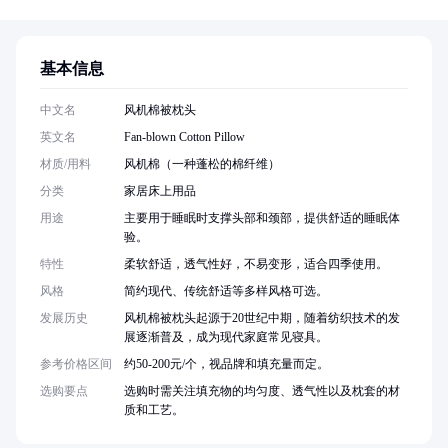
基本信息
中文名
风机棉被枕头
英文名
Fan-blown Cotton Pillow
材质/用料
风机棉（一种蓬松的棉纤维）
分类
家居床上用品
用途
主要用于睡眠时支撑头部和颈部，提供舒适的睡眠体
验。
特性
柔软舒适，透气性好，不易变形，适合四季使用。
风格
简约现代、传统舒适等多样风格可选。
发展历史
风机棉被枕头起源于20世纪中期，随着纺织技术的发
展逐渐普及，成为现代家庭常见寝具。
参考价格区间
约50-200元/个，视品牌和填充量而定。
选购要点
选购时需关注填充物的均匀度、透气性以及枕套的材
质和工艺。