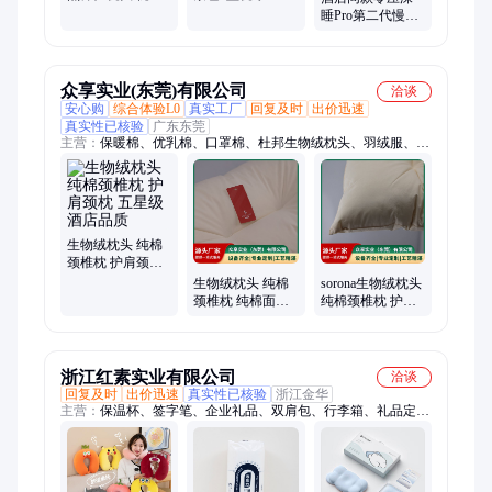
支撑性好 抱抱蛋
公卡通颈枕旅行
睡Pro第二代慢回
糕乳胶枕
记忆棉定制
弹记忆棉枕头护
颈椎云朵枕芯礼
品
众享实业(东莞)有限公司
洽谈
安心购
综合体验L0
真实工厂
回复及时
出价迅速
真实性已核验
广东东莞
主营：
保暖棉、优乳棉、口罩棉、杜邦生物绒枕头、羽绒服、无
胶棉、内衣棉、恒温棉、舒弹棉、喷胶棉、填充棉、直立棉、硬
质棉、仿丝棉、羽绒棉、纤维棉、生物绒、杜邦棉、床垫棉、环
保棉、杜邦sorona、舒弹丝、家纺床品定制、抑菌棉
生物绒枕头 纯棉
颈椎枕 护肩颈枕
五星级酒店品质
生物绒枕头 纯棉
sorona生物绒枕头
颈椎枕 纯棉面料
纯棉颈椎枕 护肩
回弹轻柔 无异味
颈枕 云彩般轻盈
浙江红素实业有限公司
洽谈
回复及时
出价迅速
真实性已核验
浙江金华
主营：
保温杯、签字笔、企业礼品、双肩包、行李箱、礼品定
制、节日礼品、福利礼品、促销礼品、宣传礼品、创意礼品、展
会礼品、活动礼品、商务礼品、会议伴手礼、周年纪念品、客户
随手礼、笔记本、伴手礼、商务伴手礼、文创礼品、工装定做、
公司礼品定制、员工福利礼品、中秋节礼品定制