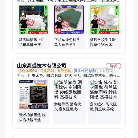
主营：
床上用品、学校学生床上用品六件套三件套、医院医用床
上用品六件套三件套、酒店民宿被子被芯棉被子、学校学生床上
用品棉被子、医院医用棉被子褥子、幼儿园床上用品棉被子褥
子、宿舍床上用品三件套六件套棉被子褥子、民政应急救灾棉被
子褥子、棉被、幼儿园床上用品三件套六件套、民政应急救灾棉
花被子褥子、民政应急救灾防寒服羽绒服、民政应急救灾棉大衣
军大衣、民政应急救灾棉衣裤、民政应急救灾充气防潮垫、民政
应急救灾充气式防潮垫、学校学生蚊帐、民政应急救灾毛巾被毛
酒店民宿床上用
正品军绿色枕头
酒店学校学生医
毯、民政应急救灾拉舍尔毛毯、民政应急救灾床垫、民政应急救
品布草被子被芯
单人宿舍学生军
院单位宿舍床上
枕头生产，工
训硬质棉枕头芯
用品枕芯枕头生
灾保暖衣、民政应急救灾雨衣、民政应急救灾物资、民政应急救
厂，家批发定制
定型专用枕芯批
产，工厂，家批
灾棉衣棉服
做
发
发
山东高盛技术有限公司
洽谈
综合体验L0
回复及时
出价迅速
真实性已核验
山东济南
主营：
阻燃床垫、阻燃毛毯、防火毛毯、阻燃靠垫枕头、防火阻
燃、阻燃遮光布、阻燃提花面料、阻燃门帘面料、功能性面料、
阻燃床品、阻燃窗帘、酒店阻燃
游艇靠垫 酒店枕
定制绒布 防火阻
头 定制阻燃 纱线
燃 荷兰绒 涤纶面
阻燃面料 高盛技
料 纱线阻燃 高盛
阻燃棉被床垫 枕
术
技术
头抱枕毯子垫子
家居布艺 酒店床
上用品 耐水洗 高
盛技术