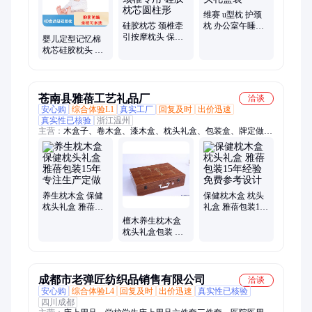
套、天然枕芯、花料手提包、手提购物袋、记忆棉枕芯
维赛 u型枕 护颈
硅胶枕芯 颈椎牵
枕 办公室午睡靠
引按摩枕头 保健
脖子枕头礼盒装
婴儿定型记忆棉
枕修复颈椎专用
枕芯硅胶枕头 儿
硅胶枕芯圆柱形
童防偏头扁头矫
正头型透气护头
枕
苍南县雅蓓工艺礼品厂
洽谈
安心购
综合体验L1
真实工厂
回复及时
出价迅速
真实性已核验
浙江温州
主营：
木盒子、卷木盒、漆木盒、枕头礼盒、包装盒、牌定做、
木奖牌、皮木盒、钛合金、粉木盒、礼品盒、实木盒、u盘木
盒、白茶木盒、雪菊木盒、镂空木盒、印章木盒、金线礼盒、玉
石木盒、包装木盒、毕业证书、漆盒木盒、黑茶木盒、书画木
盒、金币木盒、海参木盒
养生枕木盒 保健
保健枕木盒 枕头
枕头礼盒 雅蓓包
礼盒 雅蓓包装15
装15年专注生产
年经验免费参考
檀木养生枕木盒
定做
设计
枕头礼盒包装 专
注15年雅蓓制造
成都市老弹匠纺织品销售有限公司
洽谈
安心购
综合体验L4
回复及时
出价迅速
真实性已核验
四川成都