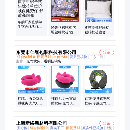
工单位宿舍三件套、宿舍三件套、学生宿舍床垫、单人硬质棉床
垫、学校内务劳保床垫、夏凉被、全棉夏季凉被、双人夏季凉
被、印花夏凉被
冬韵厂家直供学
生宿舍枕头枕芯
经典丝棉软枕 芯
柔软高弹舒睡枕
单位护颈保健劳
羽丝棉枕芯 酒店
丝绵枕芯宿舍单
保 舒适高回弹
标准枕头 不易变
人枕头靠枕 舒适
形
无压力
东莞市仁智包装科技有限公司
洽谈
综合体验L0
回复及时
出价迅速
资质已核验
广东广州
主营：
充气枕头、透明挂钩袋
打盹儿 办公室趴
打盹儿 办公室趴
仁智 便携式充气
睡枕头 充气U型
睡枕头 充气U型
枕头 冷感充气U
枕生产 可拆卸清
枕生产 可拆卸清
型枕 不闷热冷感
洗 支持定制
洗 规格可定制
面料 支持定制
上海新络新材料有限公司
洽谈
安心购
综合体验L0
真实工厂
回复及时
真实性已核验
上海