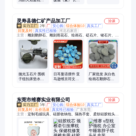
厂家供应
专业消防员用枕
反光条工作服 支
支持定制
持批发
灵寿县德仁矿产品加工厂
洽谈
2年
厂
安心购
综合体验L0
真实工厂
回复及时
真实性已核验
河北石家庄
主营：
雕刻鹅卵石、雕刻雨花石、绘画石、砭石片、锗石片、电
气石片、玉石片、陶瓷球、鹅卵石、紫水晶、火山石吸油球、刮
痧板、定制生产、火山石、玉石
抛光玉石片 围棋
日耳曼语摆件 亚
厂家批发 灰白色
子纽扣床垫水晶
马逊维京符文石
绘画石鹅卵石人
枕头用50mm玉石
卢恩字符 水晶石
工挑拣儿童DIY画
圆片
雕刻
画手绘规格齐
东莞市维赛实业有限公司
洽谈
5年
厂
安心购
综合体验L0
真实工厂
回复及时
出价迅速
真实性已核验
广东东莞
主营：
定制毛绒玩具、硅胶收纳包、隔热手套、柔软硅胶枕头、
乳胶枕头、天然乳胶枕头、反光背心、公司形象吉祥物、硅橡胶
枕、超萌毛绒玩具、公仔布娃娃定制、公仔布娃娃、硅胶棉布、
耐高温烤箱手套、时尚棉帆布手提袋、棉布袋购物袋、新款手提
包、久坐凉垫、卡通毛绒玩具、定制人偶吉祥物、硅胶隔热手