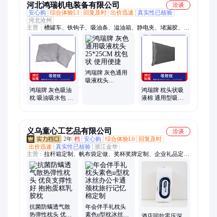
河北鸿瑞机电装备有限公司
洽谈
安心购
综合体验L1
回复及时
出价迅速
真实性已核验
河北沧州
主营：
槽罐车、铁钩子、吸油条、溢油箱、静电夹、堵漏胶、液
柜车、砖瓦锤、展示柜、套管尺、磁力夹、吸油毡、采样器、取
样器、堵漏带、铜钳子、铜板子、保温壶、加油站、带捆绑、铁
皮剪、接地夹、斜嘴钳、防爆锯、防爆锹
鸿瑞牌 灰色通用
吸液枕头
25*25CM 枕包状
鸿瑞牌 灰色吸油
鸿瑞牌 枕头状吸
使用便捷
枕 吸油吸水包 多
液棉 通用型吸附
用吸液包 滴漏液
枕 吸收表面积
体处理用枕头
大，松软有弹性
义乌童心工艺品有限公司
洽谈
2年
档
安心购
综合体验L0
回复及时
出价迅速
真实性已核验
浙江金华
主营：
拉杆箱定制、帆布袋定做、奖杯奖牌定制、企业礼品定
制、保温杯定制、茶具定制、礼品套装定制、冰箱贴定制、文创
礼品定制、商务礼品定制、运动包定制、伴手礼定制、毛绒公仔
定制、高端礼品定制、节日礼品定制、员工伴手礼定制、POLO
衫定制、定制礼盒、笔记本定制、办公礼品定制、周年庆礼品定
制、T恤文化衫定制、钛杯定制、纪念章定制
抗菌防螨透气散
年会伴手礼枕头
热弹性枕头 优良
素色u型枕冰丝办
酒店同款零压深