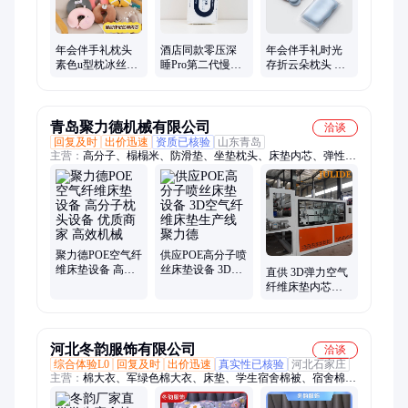
年会伴手礼枕头
酒店同款零压深
年会伴手礼时光
素色u型枕冰丝办
睡Pro第二代慢回
存折云朵枕头 记
公卡通颈枕旅行
弹记忆棉枕头护
忆棉护颈枕 护脊
记忆棉定制
颈椎云朵枕芯礼
颈椎枕侧睡趴睡
品
青岛聚力德机械有限公司
洽谈
回复及时
出价迅速
资质已核验
山东青岛
主营：
高分子、榻榻米、防滑垫、坐垫枕头、床垫内芯、弹性床
垫、压延地垫、三维立体、复合设备、空气纤维、防滑地垫、床
垫生产线
聚力德POE空气纤
供应POE高分子喷
维床垫设备 高分
丝床垫设备 3D空
直供 3D弹力空气
子枕头设备 优质
气纤维床垫生产
纤维床垫内芯生
商家 高效机械
线 聚力德
产设备 制造工厂
安装调试
河北冬韵服饰有限公司
洽谈
综合体验L0
回复及时
出价迅速
真实性已核验
河北石家庄
主营：
棉大衣、军绿色棉大衣、床垫、学生宿舍棉被、宿舍棉
被、劳保棉被、民政救灾劳保棉被、棉被、床单、季毛巾被、职