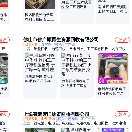
甪 直 工厂生产线回
收 整厂废旧设备拆
南 通废旧厂房拆除
除 宝泉专业收购
工程 老旧工厂整体
锂电池
园区旧物资电子库
拆解 金属设备高价
芯 现
存料大量回收 工厂
回收处理
积压库存收购清理
宝泉免费上门
佛山市佛广顺再生资源回收有限公司
洽谈
洽谈
回复及时
真实性已核验
广东惠州
、废
主营：
硬盘回收、电缆回收、网卡回收、工厂库存回收、内存回收、
处理器回收、显示器回收、回收电子IC、回收线路板、不锈钢回收、
二手电脑配件、中央空调回收、网络主机回收、无线控制器回收、路
由器回收、二手设备回收
惠州沥林回收电子
料 收购工厂库存积
佛山石湾回收电子
压物资 佛广顺一站
料 收购工厂库存积
山废品
惠州湖镇回收电子
式处理
压物资 佛广顺先结
业处理
料 长期收购工厂库
款再拉货
废旧物
存积压物资 佛广顺
现款结算
上海夷豪废旧物资回收有限公司
洽谈
洽谈
回复及时
出价迅速
真实性已核验
浙江宁波
物资回
主营：
锂电池、电池包、电池组、电池模组、电池回收、动力电池、
C回
新能源电池、试样车动力模组、新能源汽车电池