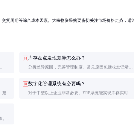
、交货周期等综合成本因素。大宗物资采购要密切关注市场价格走势，适
库存盘点发现差异怎么办？
问
分析差异原因，完善管理制度。常见原因包括收发记录错
点控制
误、计量不准、自然损耗等。重大差异需追究责任并改进
数字化管理系统有必要吗？
问
流程。
。建立
对于中型以上企业非常必要。ERP系统能实现库存实时可
视、自动补货、数据分析等功能，投资回报率通常很高。
算。常
全系数