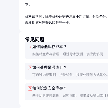
本。

价格谈判时，除单价外还需关注最小起订量、付款条件
采取期货对冲等风险管理手段。
常见问题
如何降低库存成本？
问
实施精益库存管理，通过需求预测、供应商协同、
VMI（供应商管理库存）等方式优化库存水平。重
如何处理呆滞库存？
问
A类物资，减少呆滞料。
可通过内部调剂、折价销售、报废处理等方式消化
呆滞料预警机制，从源头预防更为重要。
如何设定安全库存？
问
基于历史消耗数据、采购周期、需求波动等因素计
用公式：安全库存=日均消耗量×最大采购周期×安