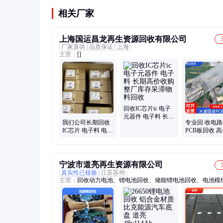
（通常1.2-1.5）。
相关厂家
上海国运昌龙再生资源回收有限公司
厂家直供
品质保证
上海
主营：
[]
回收IC芯片ic 电子
元器件 电子料 长期
我们公司长期回收
专业回 收电路
高价收购 整厂库存
IC芯片 电子料 电子
PCB板回收 
呆滞物料回收
元器件 等工厂公司
量收废pcb光板
个人库存物料
金板
宁波市道亮再生资源有限公司
真实性已核验
江苏苏州
主营：
回收动力电池、锂电池回收、储能锂电池回收、电池模
收、三元锂电池回收、退役动力电池回收、锂电池回收价格、
电池回收处理、废旧锂电池回收、动力锂电池回收、苏州锂电
收、钴酸锂电池回收、圆柱锂电池回收、锂电池回收资质、工
锂电池回收