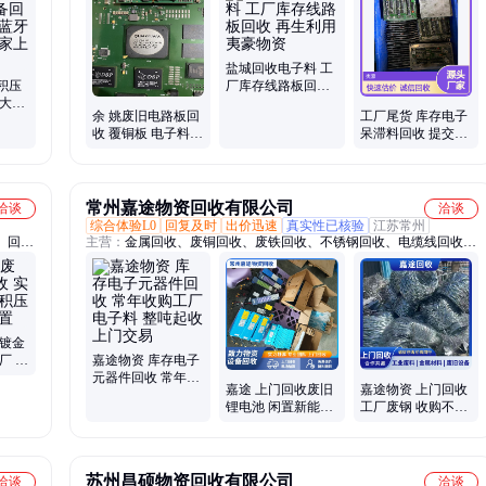
ED灯
盐城回收电子料 工
积压
厂库存线路板回收
 大量
再生利用 夷豪物资
余 姚废旧电路板回
工厂尾货 库存电子
 本地
收 覆铜板 电子料工
呆滞料回收 提交物
厂库存收购 夷豪物
料图片参数获取估
资
价
常州嘉途物资回收有限公司
洽谈
洽谈
综合体验L0
回复及时
出价迅速
真实性已核验
江苏常州
、回收
主营：
金属回收、废铜回收、废铁回收、不锈钢回收、电缆线回收、
电脑主机、笔记本回收、废铝回收、废旧空调回收、电瓶回收、变压
器回收、电机回收、机械设备回收、镀金回收、电子元器件回收、线
路板回收、芯片回收、锂电池回收
旧镀金
厂 库
嘉途物资 库存电子
合规处
元器件回收 常年收
嘉途 上门回收废旧
嘉途物资 上门回收
购工厂电子料 整吨
锂电池 闲置新能源
工厂废钢 收购不锈
起收上门交易
汽车电池 UPS电瓶
钢金属边角料 现场
等 现款现结
结算
苏州昌硕物资回收有限公司
洽谈
洽谈