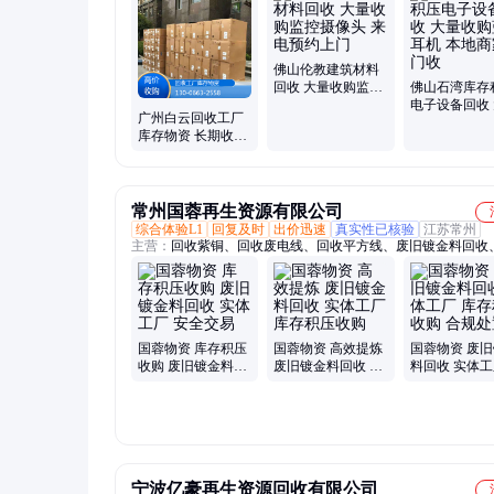
收、电路板回收、数据线回收、机器设备回收、充电器回收、L
回收、回收平板电脑
佛山伦教建筑材料
回收 大量收购监控
佛山石湾库存
摄像头 来电预约上
电子设备回收
广州白云回收工厂
门
收购蓝牙耳机
库存物资 长期收购
商家上门收
电子料 资源再生利
用
常州国蓉再生资源有限公司
综合体验L1
回复及时
出价迅速
真实性已核验
江苏常州
主营：
回收紫铜、回收废电线、回收平方线、废旧镀金料回收
镀锡铜、回收漆包线紫铜
国蓉物资 库存积压
国蓉物资 高效提炼
国蓉物资 废
收购 废旧镀金料回
废旧镀金料回收 实
料回收 实体工
收 实体工厂 安全交
体工厂 库存积压收
存积压收购 
易
购
置
宁波亿豪再生资源回收有限公司