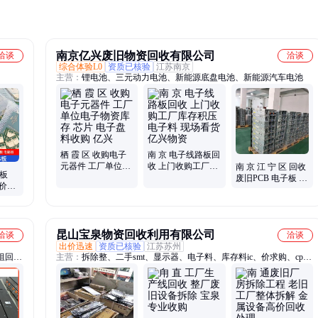
南京亿兴废旧物资回收有限公司
洽谈
洽谈
综合体验L0
资质已核验
江苏南京
主营：
锂电池、三元动力电池、新能源底盘电池、新能源汽车电池
栖 霞 区 收购电子
南 京 电子线路板回
元器件 工厂单位电
收 上门收购工厂库
南 京 江 宁 区 回收
板
子物资库存 芯片 电
存积压电子料 现场
废旧PCB 电子板 线
高价大
子盘料收购 亿兴
看货 亿兴物资
路板收购 诚意洽谈
 镀
合作
昆山宝泉物资回收利用有限公司
洽谈
洽谈
出价迅速
资质已核验
江苏苏州
组回
主营：
拆除整、二手smt、显示器、电子料、库存料ic、价求购、cpu
废旧锂
模块、铣床整、收购整、回收smt、交换机、铁截架、bga芯片、空压
池回
机、smt设备、拆除ktv、smt周边、ab变频器、高压空气、利用工业、
厂废旧
电子芯片、金属回收、拆除收购、铁皮回收、回收食品