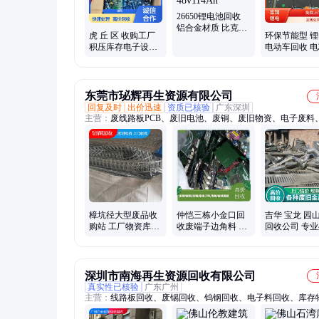
26650锂电池回收
铝合金材质 比克能
虎 丘 区 收购工厂
环保节能型 
源汽车底盘 道亮
积压库存电子设备
电动车回收 电
48v114Ah
电子呆滞料收购 道
款结算收购
亮物资
东莞市珌辉再生资源有限公司
回复及时
出价迅速
资质已核验
广东深圳
主营：
废线路板PCB、废旧电池、废铜、废旧物资、电子废料
铝、废不锈钢、废电缆电线、机械设备
樟坑径大型废品收
仲恺三栋小金口回
吉华 宝龙 园
购站 工厂物资库存
收废端子边角料 收
回收公司 专
料上门回收 高价收
购工厂金属电子料
工厂库存料 
购废五金料
库存积压物资
资 机械设备
深圳市南海再生资源回收有限公司
真实性已核验
广东广州
主营：
线路板回收、废锡回收、钨钢回收、电子料回收、库存
收、回收生产废料、废电缆电线回收、电池回收、废铜回收、I