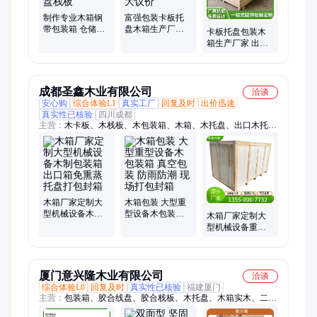
制作专业木箱钢
富强包装卡板托
带包装箱 仓储周
盘木箱生产厂家
卡板托盘包装木
转木箱子 出口熏
可定做出口木托
箱生产厂家 出口
蒸托盘栈板
盘 量大议价
免蒸木托盘 可定
做量大议价
成都圣鑫木业有限公司
洽谈
安心购
综合体验L1
真实工厂
回复及时
出价迅速
真实性已核验
四川成都
主营：
木卡板、木栈板、木包装箱、木箱、木托盘、出口木托
盘、出口木箱、木箱定制、重型设备木箱、大型设备木箱包装、
免熏蒸托盘、熏蒸实木托盘、木箱制作、包装木箱、木箱包装、
防雨防潮木箱、真空木箱、实木托盘、木箱加工、木托盘加工、
木箱打包、包装箱、钢边箱、胶合板卡板、防潮板
木箱厂家定制大
木箱包装 大型重
型机械设备木制
型设备木包装箱
木箱厂家定制大
包装箱出口箱免
真空包装 防雨防
型机械设备重型
熏蒸托盘打包封
潮 现场打包封箱
木包装箱上门打
箱
包封箱出口免熏
蒸
厦门意兴隆木业有限公司
洽谈
综合体验L0
回复及时
真实性已核验
福建厦门
主营：
包装箱、胶合线盘、胶合栈板、木托盘、木箱实木、二手
托盘、出口托盘、出口木箱、拆卸木箱、多功能木箱、三角枕