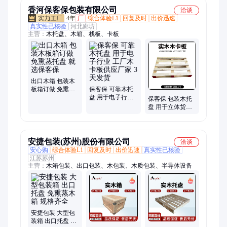
香河保客保包装有限公司
洽谈
4年
厂
综合体验L1
回复及时
出价迅速
真实性已核验
河北廊坊
主营：
木托盘、木箱、栈板、卡板
出口木箱 包装木
板箱订做 免熏蒸
保客保 可靠木托
托盘 就选保客保
盘 用于电子行业
保客保 包装木托
工厂木卡板供应
盘 用于立体货架
厂家 3天发货
实木木卡板厂家
直销 免费设计
安捷包装(苏州)股份有限公司
洽谈
安心购
综合体验L1
回复及时
出价迅速
真实性已核验
江苏苏州
主营：
木箱包装、出口包装、木包装、木质包装、半导体设备
安捷包装 大型包
装箱 出口托盘 免