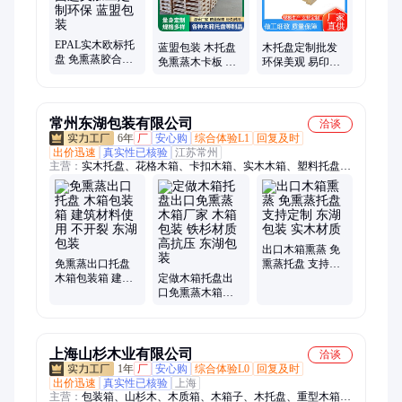
EPAL实木欧标托
蓝盟包装 木托盘
木托盘定制批发
盘 免熏蒸胶合板
免熏蒸木卡板 物
环保美观 易印刷
托 盘 四面进叉加
流仓储用 厂家供
易安装 蓝盟包装
工定制环保 蓝盟
应 可按要求定制
包装
常州东湖包装有限公司
洽谈
6年
厂
安心购
综合体验L1
回复及时
出价迅速
真实性已核验
江苏常州
主营：
实木托盘、花格木箱、卡扣木箱、实木木箱、塑料托盘、
井架木托盘、出口木托盘、货架木托盘、防震木托盘、胶合板托
盘、东湖包装、实木钢带箱
出口木箱熏蒸 免
免熏蒸出口托盘
熏蒸托盘 支持定
木箱包装箱 建筑
定做木箱托盘出
制 东湖包装 实木
材料使用 不开裂
口免熏蒸木箱厂
材质
东湖包装
家 木箱包装 铁杉
材质 高抗压 东湖
包装
上海山杉木业有限公司
洽谈
1年
厂
安心购
综合体验L0
回复及时
出价迅速
真实性已核验
上海
主营：
包装箱、山杉木、木质箱、木箱子、木托盘、重型木箱、