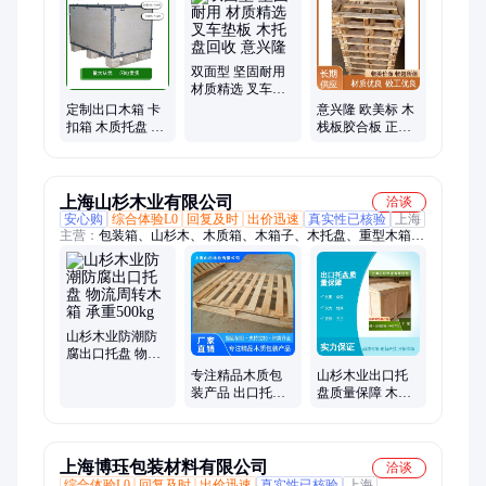
木、脚墩多量、栈板实木、中纤板堵板、边箱可定制
双面型 坚固耐用
材质精选 叉车垫
板 木托盘回收 意
定制出口木箱 卡
意兴隆 欧美标 木
兴隆
扣箱 木质托盘 工
栈板胶合板 正方
厂专供 货源充足
形 库存充足 现货
品质保证
速发
上海山杉木业有限公司
洽谈
安心购
综合体验L0
回复及时
出价迅速
真实性已核验
上海
主营：
包装箱、山杉木、木质箱、木箱子、木托盘、重型木箱、
欧标托盘、物流木箱、加固木箱、塑料托盘、实木木箱、出口木
箱、复合托盘、木质托盘、运输木箱、仓储货架、实木卡板、定
制箱子、物流包装、环保胶水、加密板材、机械包装、加厚板
材、实木垫板、工业包装
山杉木业防潮防
腐出口托盘 物流
周转木箱 承重
专注精品木质包
山杉木业出口托
500kg
装产品 出口托盘
盘质量保障 木箱
免熏蒸木箱 物流
品名木箱子 特殊
周转设备箱
功能不易劈裂
上海博珏包装材料有限公司
洽谈
综合体验L0
回复及时
出价迅速
真实性已核验
上海