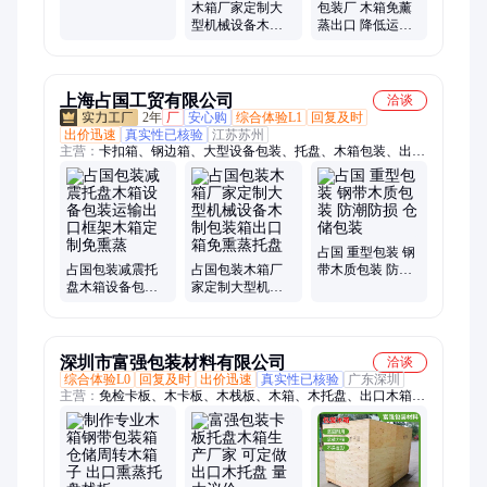
熏蒸木箱 规格齐
木箱厂家定制大
包装厂 木箱免薰
全
型机械设备木制
蒸出口 降低运输
包装箱出口箱免
成本 可回收利用
熏蒸托盘打包封
木头托盘
箱
上海占国工贸有限公司
洽谈
2年
厂
安心购
综合体验L1
回复及时
出价迅速
真实性已核验
江苏苏州
主营：
卡扣箱、钢边箱、大型设备包装、托盘、木箱包装、出口
包装、围板箱、钢带箱、木包装
占国 重型包装 钢
占国包装减震托
占国包装木箱厂
带木质包装 防潮
盘木箱设备包装
家定制大型机械
防损 仓储包装
运输出口框架木
设备木制包装箱
箱定制免熏蒸
出口箱免熏蒸托
盘
深圳市富强包装材料有限公司
洽谈
综合体验L0
回复及时
出价迅速
真实性已核验
广东深圳
主营：
免检卡板、木卡板、木栈板、木箱、木托盘、出口木箱、
钢带箱、胶合卡板、熏蒸卡板