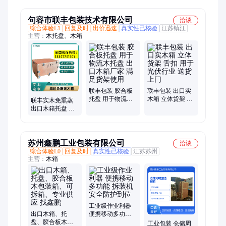
句容市联丰包装技术有限公司
洽谈
综合体验L1
回复及时
出价迅速
真实性已核验
江苏镇江
主营：
木托盘、木箱
联丰包装 胶合板
联丰包装 出口实
托盘 用于物流木
木箱 立体货架 舌
联丰实木免熏蒸
托盘 出口木箱厂
扣 用于光伏行业
出口木箱托盘 承
家 满足货架使用
送货上门
重1000.66kg适用
精密仪器包装
苏州鑫鹏工业包装有限公司
洽谈
综合体验L0
回复及时
真实性已核验
江苏苏州
主营：
木箱
工业级作业利器
出口木箱、托
便携移动多功能
盘、胶合板木包
拆装机安全防护
工业包装 仓储周