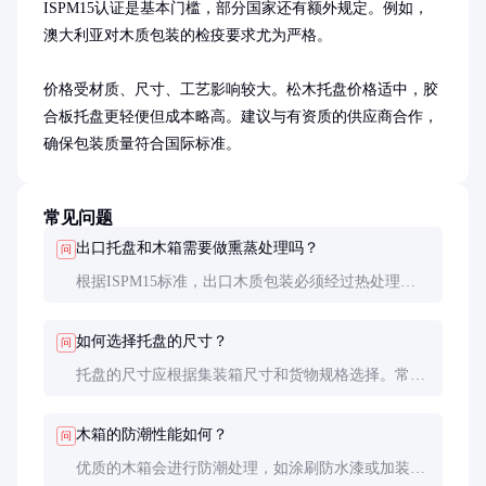
ISPM15认证是基本门槛，部分国家还有额外规定。例如，
澳大利亚对木质包装的检疫要求尤为严格。

价格受材质、尺寸、工艺影响较大。松木托盘价格适中，胶
合板托盘更轻便但成本略高。建议与有资质的供应商合作，
确保包装质量符合国际标准。
常见问题
出口托盘和木箱需要做熏蒸处理吗？
问
根据ISPM15标准，出口木质包装必须经过热处理或
熏蒸处理，并加贴IPPC标识。未经处理的木质包装可
能被目的国拒收或销毁。
如何选择托盘的尺寸？
问
托盘的尺寸应根据集装箱尺寸和货物规格选择。常见
的欧标托盘（1200mm×1000mm）适合大部分40尺集
装箱，能最大化利用空间。
木箱的防潮性能如何？
问
优质的木箱会进行防潮处理，如涂刷防水漆或加装防