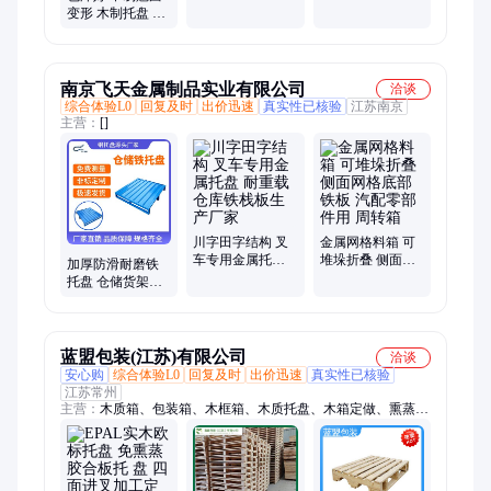
艺 提高承载能力
变形 木制托盘 加
铜彬包装
厚有质感 铜彬包
装
南京飞天金属制品实业有限公司
洽谈
综合体验L0
回复及时
出价迅速
真实性已核验
江苏南京
主营：
[]
川字田字结构 叉
金属网格料箱 可
车专用金属托盘
堆垛折叠 侧面网
加厚防滑耐磨铁
耐重载仓库铁栈
格底部铁板 汽配
托盘 仓储货架用
板生产厂家
零部件用 周转箱
金属托盘 川字底
结构 坚固耐用
蓝盟包装(江苏)有限公司
洽谈
安心购
综合体验L0
回复及时
出价迅速
真实性已核验
江苏常州
主营：
木质箱、包装箱、木框箱、木质托盘、木箱定做、熏蒸托
盘、欧标托盘、减震木箱、胶合板木箱、钢带物流木箱、物流包
装木箱、打包物流木托盘、热收缩膜包、物流仓储木架