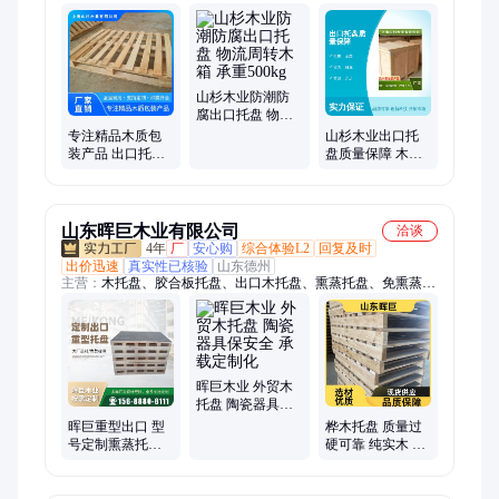
欧标托盘、物流木箱、加固木箱、塑料托盘、实木木箱、出口木
箱、复合托盘、木质托盘、运输木箱、仓储货架、实木卡板、定
制箱子、物流包装、环保胶水、加密板材、机械包装、加厚板
材、实木垫板、工业包装
山杉木业防潮防
腐出口托盘 物流
周转木箱 承重
专注精品木质包
山杉木业出口托
500kg
装产品 出口托盘
盘质量保障 木箱
免熏蒸木箱 物流
品名木箱子 特殊
周转设备箱
功能不易劈裂
山东晖巨木业有限公司
洽谈
4年
厂
安心购
综合体验L2
回复及时
出价迅速
真实性已核验
山东德州
主营：
木托盘、胶合板托盘、出口木托盘、熏蒸托盘、免熏蒸托
盘、CP3托盘、冷库专用托盘、仓库周转托盘、物流托盘、半导
体托盘、设备木箱、出口木箱、大型设备包装木箱、危险品包装
木箱、精密仪器包装木箱、抽真扣包装木箱、设备包装箱
晖巨木业 外贸木
托盘 陶瓷器具保
安全 承载定制化
晖巨重型出口 型
桦木托盘 质量过
号定制熏蒸托盘
硬可靠 纯实木 收
用于重型设备行
纳用品好托举 晖
业 托盘木箱
巨