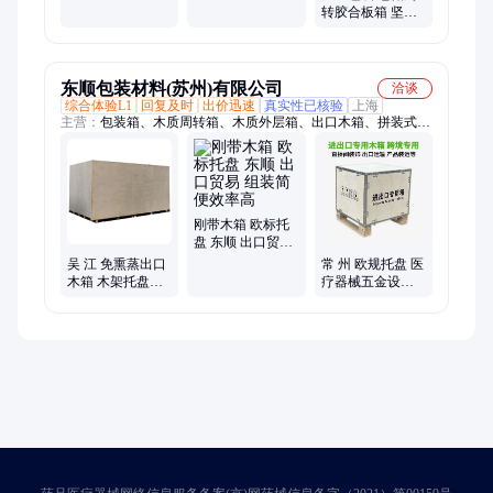
装箱、可拆箱、
到位
转胶合板箱 坚固
专业供应 找鑫鹏
承重强 承重能力
强
东顺包装材料(苏州)有限公司
洽谈
综合体验L1
回复及时
出价迅速
真实性已核验
上海
主营：
包装箱、木质周转箱、木质外层箱、出口木箱、拼装式钢
边木箱、精密仪器木箱包装、可拆卸木箱包装、欧标托盘、钢带
木箱、出口四面进叉木箱、免熏蒸木箱、包装钢边箱、实木包装
容器、木质包装容器、运输包装木框箱、可拆卸钢边箱、大型机
器包装木制箱、重型设备可拆卸钢边、免熏蒸木质包装箱、机械
设备包装箱、实木围板箱、物流打包周转箱、木质防震包装箱、
刚带木箱 欧标托
免熏蒸包装箱
盘 东顺 出口贸易
组装简便效率高
吴 江 免熏蒸出口
常 州 欧规托盘 医
木箱 木架托盘加
疗器械五金设备
工 防静电性保护
出口免熏蒸包装
规格定做
木箱本地厂家