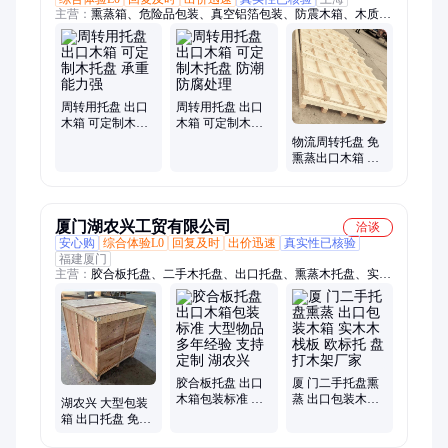
主营：
熏蒸箱、危险品包装、真空铝箔包装、防震木箱、木质托
盘、国标托盘、出口木箱、木材托盘、实木托盘、木箱包装、特
定木箱、出口包装箱、胶合板木箱、川字型木托盘、真空铝箔木
箱、实木物流托盘、免熏蒸出口箱、木材物流托盘、川字型设计
托盘、危险品专用木箱、物流运输包装
周转用托盘 出口
周转用托盘 出口
木箱 可定制木托
木箱 可定制木托
盘 承重能力强
盘 防潮防腐处理
物流周转托盘 免
熏蒸出口木箱 定
制厂家 四面进叉
易组装
厦门湖农兴工贸有限公司
洽谈
安心购
综合体验L0
回复及时
出价迅速
真实性已核验
福建厦门
主营：
胶合板托盘、二手木托盘、出口托盘、熏蒸木托盘、实木
托盘、厦门实木托盘、欧标托盘、美标托盘、实木木箱、胶合板
木箱、免熏蒸木箱、胶合板包装箱、木栈板
胶合板托盘 出口
厦 门二手托盘熏
木箱包装标准 大
蒸 出口包装木箱
湖农兴 大型包装
型物品 多年经验
实木木栈板 欧标
箱 出口托盘 免熏
支持定制 湖农兴
托 盘打木架厂家
蒸木箱 规格齐全