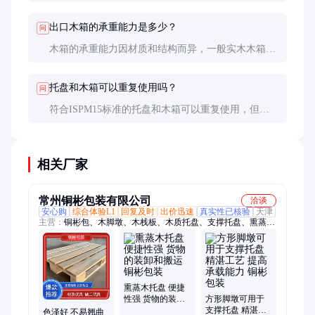
潮膜。在湿度较高的海运环境中，这些措施能有效保
护货物不受潮。
出口木箱的承重能力是多少？
问
木箱的承重能力因材质和结构而异，一般实木木箱可
承重2-5吨，胶合板木箱承重稍低。定制时可要求供
应商提供承重测试报告。
托盘和木箱可以重复使用吗？
问
符合ISPM15标准的托盘和木箱可以重复使用，但再
次出口时需确保没有病虫害污染。部分国家可能要求
重新熏蒸处理。
相关厂家
常州铜彬包装有限公司
洽谈
安心购
综合体验L1
回复及时
出价迅速
真实性已核验
天津
主营：
铜彬包、木脚墩、木栈板、木质托盘、支撑托盘、熏蒸木
箱、熏蒸托盘、熏蒸木托盘、重要配件、物流仓储、方形脚墩、
包装栈板、港口码头、仓储管理、木制脚墩、刨花板脚墩、货使
用的栈板、仓库仓储物流、物流运输搬运、搬运使用的栈板、周
转使用的栈板
熏蒸木托盘 便捷
性强 货物的装卸
方形脚墩可用于
和搬运 铜彬包装
支撑托盘 精湛工
色泽好 不易翘曲