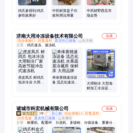
鸡爪参得到/鸡爪
中药材算盘子功
中药材野西瓜市
参吃效果好
效和用法用量
场走势
济南大用冷冻设备技术有限公司
洽谈
综合体验L1
回复及时
真实性已核验
山东济南
主营：
鸡爪速冻、速冻机
虎皮凤爪 鲜鸡爪
单体黄桃速冻设
包冰冷冻 大用制
备 流态化速冻机
大用制冷 大型海
冷厂家 高效节能
水果蔬菜冷藏库
鲜加工冷冻设备
冲击式速冻机
保鲜库 大用品牌
海鱼 墨鱼 鱿鱼 速
冻隧道
诸城市科宏机械有限公司
洽谈
3年
厂
安心购
综合体验L0
回复及时
出价迅速
真实性已核验
山东潍坊
主营：
称重机、配重秤、分选机、多级称、分级设备、重量分级
机、组合称、组合机、直径分选机、分拣机、无损分选机、检重