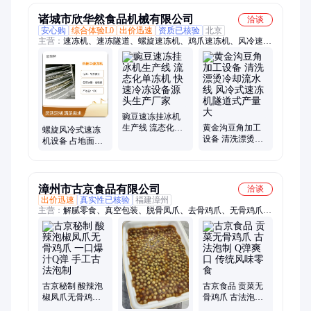
诸城市欣华然食品机械有限公司
洽谈
安心购
综合体验L0
出价迅速
资质已核验
北京
主营：
速冻机、速冻隧道、螺旋速冻机、鸡爪速冻机、风冷速冻
设备
豌豆速冻挂冰机
生产线 流态化单
黄金沟豆角加工
螺旋风冷式速冻
冻机 快速冷冻设
设备 清洗漂烫冷
机设备 占地面积
备源头生产厂家
却流水线 风冷式
小产量大适合面
速冻机隧道式产
食猪蹄鸡爪肉制
量大
品
漳州市古京食品有限公司
洽谈
出价迅速
真实性已核验
福建漳州
主营：
解腻零食、真空包装、脱骨凤爪、去骨鸡爪、无骨鸡爪、
脱骨鸡爪、开胃贡菜鸡爪、无骨贡菜鸡爪、即食贡菜鸡爪、酸辣
贡菜鸡爪、贡菜鸡爪零食、卤味贡菜鸡爪、即食零食、解馋零
食、卤味零食、弹软糯凤爪、脆爽贡菜凤爪、贡菜无骨凤爪、美
味休闲零食、休闲熟肉零食、食品无骨凤爪、酸辣开胃零食
古京秘制 酸辣泡
古京食品 贡菜无
椒凤爪无骨鸡爪
骨鸡爪 古法泡制
一口爆汁Q弹 手
Q弹爽口 传统风