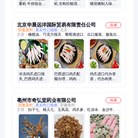
重机 牛排组合称
机 生蚝牡蛎清洗
猪排腌制入味机
佳坤 虎皮凤爪组
设备 全自动洗蚝
佳坤 奥尔良鸡翅
合秤
机 高压冲洗
真空腌制滚揉机
北京华晨远洋国际贸易有限责任公司
洽谈
回复及时
真实性已核验
北京
主营：
橄榄油、巧克力报关、葡萄酒进口、出口服装、服装出口
代理、进口食品税、蜂蜜进口报关、食品进口代理、食品进口通
关、食品进口清关、进口蜂蜜报关、国外软件进口、食品进口关
税、红酒进口清关、食品进口报关、巧克力进口报关
冷冻鸡爪进口报
巴西进口鸡爪配
鸡爪进口代办资
关_巴西鸡爪进口
额办理，鸡肉进
质，代办肉类进
清关海运_鸡肉进
出口代理，冷冻
出口许可证，冷
出口操作流程
鸡爪进口报关
冻鸡爪进口清关
手续
亳州市奇弘堂药业有限公司
洽谈
回复及时
真实性已核验
安徽亳州
主营：
扣子七、桃儿七、玉凤花、鸡爪参、红凉伞、金沙牛、千
斤拔、中药材、珠儿参、金龟盆、石棠花、雪三七、铁牛七、硫
磺菌、白灵芝、黑蜘蛛、鼻涕虫、独角莲、独脚金、金蝉花、两
头尖、疙瘩七、疔毒豆、通经草、野生黄