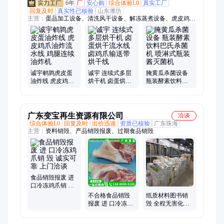
6年
厂
安心购
综合体验L0
真实工厂
回复及时
真实性已核验
山东潍坊
主营：
蛋品加工设备、清洗风干设备、解冻蒸煮设备、虎皮鸡爪
油炸流水线、洗筐机、包裹冷链消杀机、巴氏杀菌设备、烘干烘
烤设备
诚宇鹌鹑虎皮蛋
诚宇 连续式多层
腌黄瓜杀菌设备
油炸线 虎皮鸡爪
烘干机 卤蛋烘干
瓶装酵素饮料巴
油炸流水线 鸡腿
流水线 卤鸡爪输
氏杀菌机 喷淋式
连续油炸机
送带烘干线
瓶装酱灭菌机
广东变宝再生资源有限公司
洽谈
综合体验L0
回复及时
出价迅速
资质已核验
广东珠海
主营：
资料销毁、产品销毁报废、过期食品销毁
食品销毁报废 进
口冷冻鸡爪销 毁
诚实可靠 上门洽
不合格食品销毁
纸质材料图书销
谈
报废 进 口冷冻鸡
毁 全程无害化处
爪销 毁 诚实可靠
理银行文件熔浆
专业靠谱
大型机器粉碎