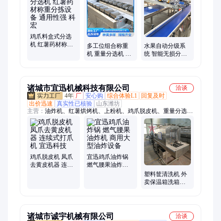
秤、清洗机、配重机、组合秤、称重设备、筛选设备、配重组
合、分选设备、皮带分选机、料盒分选机、水果分选机、滚杠分
选机、多工位组合称、滚筒分选机
鸡爪料盒式分选
机 红薯药材称重
多工位组合称重
水果自动分级系
分拣设备 通用性
机 重量分选机 智
统 智能无损分选
强 科宏
能配重 运行平稳
机 无损大小分拣
科宏
装置
诸城市宜迅机械科技有限公司
洽谈
4年
厂
安心购
综合体验L1
回复及时
出价迅速
真实性已核验
山东潍坊
主营：
油炸机、红薯烘烤机、上粉机、鸡爪脱皮机、重量分选
机、直径分选机、氯洗机、清洗机、烘干机、烘干房、上浆机、
上糠机、巧克力涂层机、燃气油炸机、油炸锅、真空包装机、盒
式包装机、拉伸膜包装机
鸡爪脱皮机 凤爪
宜迅鸡爪油炸锅
去黄皮机器 连续
燃气腰果油炸机
式打爪机 宜迅科
商用大型油炸设
塑料筐清洗机 外
技
备
卖保温箱洗箱机
宜迅不锈钢托盘
刷盘机
诸城市诚宇机械有限公司
洽谈