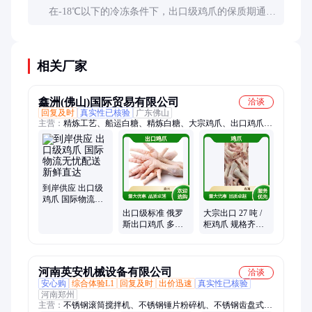
在-18℃以下的冷冻条件下，出口级鸡爪的保质期通
常为12-18个月。但具体保质期还需根据产品的加工
方式和包装材料确定。
相关厂家
鑫洲(佛山)国际贸易有限公司
洽谈
回复及时
真实性已核验
广东佛山
主营：
精炼工艺、船运白糖、精炼白糖、大宗鸡爪、出口鸡爪、
到岸鸡爪、冷冻鸡爪、贸易级原糖、出口级鸡爪、工业级白糖、
食品级原糖、柜起批鸡爪、大货柜鸡爪、27 吨/柜鸡爪、工业原
料级原糖、食品原料级白糖、物流服务、原糖进口、大宗原糖、
船运原糖、甘蔗制糖、大批量白糖
到岸供应 出口级
鸡爪 国际物流无
忧配送 新鲜直达
出口级标准 俄罗
大宗出口 27 吨 /
斯出口鸡爪 多国
柜鸡爪 规格齐全
市场直供 规格齐
可选 出口级品质
全
河南英安机械设备有限公司
洽谈
安心购
综合体验L1
回复及时
出价迅速
真实性已核验
河南郑州
主营：
不锈钢滚筒搅拌机、不锈钢锤片粉碎机、不锈钢齿盘式粉