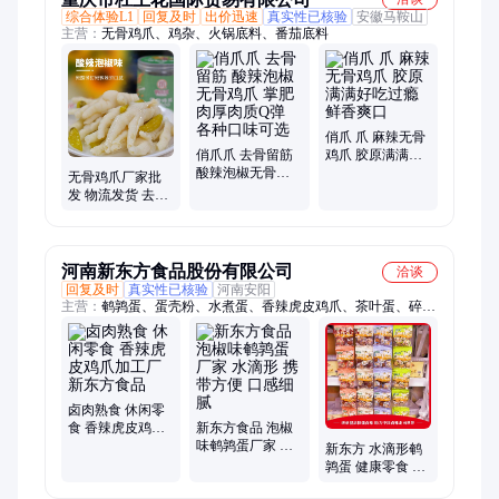
综合体验L1
回复及时
出价迅速
真实性已核验
安徽马鞍山
主营：
无骨鸡爪、鸡杂、火锅底料、番茄底料
俏爪 爪 麻辣无骨
俏爪爪 去骨留筋
鸡爪 胶原满满好
酸辣泡椒无骨鸡
吃过瘾 鲜香爽口
无骨鸡爪厂家批
爪 掌肥肉厚肉质
发 物流发货 去骨
Q弹 各种口味可
留筋 俏爪爪 个大
选
味佳鲜香美味
河南新东方食品股份有限公司
洽谈
回复及时
真实性已核验
河南安阳
主营：
鹌鹑蛋、蛋壳粉、水煮蛋、香辣虎皮鸡爪、茶叶蛋、碎卤
蛋、带汁卤蛋、虎皮鸡蛋、五香鸡蛋、泡椒鸡蛋、田园鸡蛋、盐
焗鸡蛋、五香卤蛋、真空包装、农家自制、卤香猪蹄、酱油煎
蛋、变蛋礼品、香酥鸭腿、盐焗卤蛋、双喜卤蛋、健康零食、特
产变蛋、美味可口、休闲零食、即食熟食
卤肉熟食 休闲零
食 香辣虎皮鸡爪
新东方食品 泡椒
加工厂 新东方食
味鹌鹑蛋厂家 水
新东方 水滴形鹌
品
滴形 携带方便 口
鹑蛋 健康零食 盐
感细腻
焗鹌鹑卤蛋 开袋