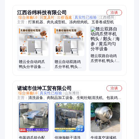
即食
江西谷纬科技有限公司
洽谈
综合体验L0
回复及时
出价迅速
真实性已核验
江西赣州
主营：
打浆机器、肉丸成型机、冻肉绞肉机、五香卷成型机
赣云双路自动鸡
爪劈半机 鸭头 /
赣云全自动鸡爪
赣云自动双路鸡
鹅头 / 海参 / 黄瓜
鸭头分半设备厂
爪分半机 鸭头鹅
均匀分半设备
家 卤鸭头切两半
头切两半的设备
的机器
诸城市佳坤工贸有限公司
洽谈
综合体验L0
真实性已核验
山东潍坊
主营：
清洗设备、肉制品加工设备、生蚝牡蛎清洗机、包装鸡爪
组合配重机、气泡清洗机、毛辊清洗机、巴氏杀菌机、真空滚揉
机、斩拌机、冻肉绞肉机、冻肉刨肉机、灌肠机、盐水注射机、
拌馅机、扎线机、切丁机、切片机、鱼肉采肉机、丸子机、猪肉
去皮机、夹层锅、重量分选机、鲜肉开片机、冻肉切片机
包装鸡爪组合配
佳坤海蛎子清洗
牛排真空滚揉机