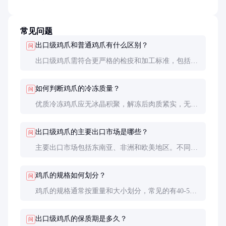
常见问题
出口级鸡爪和普通鸡爪有什么区别？
问
出口级鸡爪需符合更严格的检疫和加工标准，包括无
药物残留、无病原微生物等。普通鸡爪通常只需满足
国内市场的食品安全标准。
如何判断鸡爪的冷冻质量？
问
优质冷冻鸡爪应无冰晶积聚，解冻后肉质紧实，无异
味。可通过目测和解冻实验进行初步判断。
出口级鸡爪的主要出口市场是哪些？
问
主要出口市场包括东南亚、非洲和欧美地区。不同市
场对规格和加工方式有不同要求。
鸡爪的规格如何划分？
问
鸡爪的规格通常按重量和大小划分，常见的有40-50
克/只、50-60克/只等。较大规格的鸡爪价格通常更
高。
出口级鸡爪的保质期是多久？
问