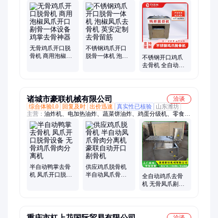
碎机、无骨鸡爪开口脱骨机、万能粉碎机、不锈钢U型搅拌机、
不锈钢胶体磨、不锈钢破骨机、不锈钢螺旋提升机、不锈钢输送
机、不锈钢立式平口搅拌机、不锈钢鼓式混合机
无骨鸡爪开口脱
不锈钢鸡爪开口
骨机 商用泡椒凤
脱骨一体机 泡椒
不锈钢开口鸡爪
爪开口剔骨一体
凤爪去骨机 英安
去骨机 全自动凤
设备 鸡掌去骨神
定制去骨留筋
爪鸭爪脱骨机 商
器
用开缝去骨设备
诸城市豪联机械有限公司
洽谈
综合体验L0
回复及时
出价迅速
真实性已核验
山东潍坊
主营：
油炸机、电加热油炸、蔬菜饼油炸、鸡蛋分级机、零食油
炸设备、煎蛋机、荷包蛋机、洗蛋机、蛋品大小挑选机、大米饼
机
半自动鸭掌去骨
供应鸡爪脱骨机
机 凤爪开口脱骨
半自动凤爪骨肉
全自动鸡爪去骨
设备 无骨鸡爪骨
分离机 豪联自动
机 无骨凤爪剔骨
肉分离机
开口剔骨机
机 商用划口脱骨
设备
重庆市杠上花国际贸易有限公司
洽谈