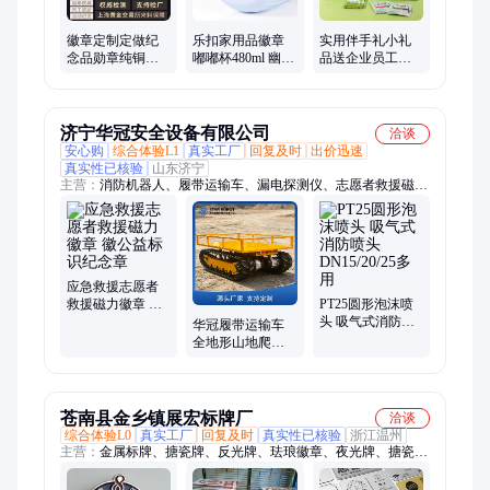
徽章定制定做纪
乐扣家用品徽章
实用伴手礼小礼
念品勋章纯铜银
嘟嘟杯480ml 幽兰
品送企业员工入
金币同学聚会礼
LHC6645FU送礼
职礼物公司周年
品周年入职优秀
神器
活动创意夏日礼
员工
包
济宁华冠安全设备有限公司
洽谈
安心购
综合体验L1
真实工厂
回复及时
出价迅速
真实性已核验
山东济宁
主营：
消防机器人、履带运输车、漏电探测仪、志愿者救援磁力
徽章、巡检机器人、消防箱、消防服、破拆工具组、干粉灭火
器、打药喷雾机、传感器、电磁阀、保护器、电动脚手架、装载
机电子秤、砌筑升降平台、光伏板升降机、内撑吊具、混凝土振
动棒、打标机、裁剪机、研磨机、压铆机、小型装载机、洗消
剂、防爆风机
应急救援志愿者
救援磁力徽章 徽
PT25圆形泡沫喷
公益标识纪念章
头 吸气式消防喷
华冠履带运输车
头DN15/20/25多
全地形山地爬坡
用
王果园水田泥泞
路载重运输机器
人
苍南县金乡镇展宏标牌厂
洽谈
综合体验L0
真实工厂
回复及时
真实性已核验
浙江温州
主营：
金属标牌、搪瓷牌、反光牌、珐琅徽章、夜光牌、搪瓷标
牌、印刷冲压、标牌定制、电缆标牌、铝牌铭牌、门牌、标识