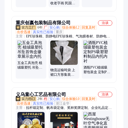
银元 纪念币收购
收老字画 民国扇
专业服务 随时电
子 各类画册收购
话
值得信赖
重庆创嬴包装制品有限公司
洽谈
6年
厂
安心购
综合体验L2
回复及时
出价迅速
真实性已核验
重庆
主营：
EPE珍珠棉、防静电EPE珍珠棉、气泡膜卷材、防静电气
泡膜、集装袋、太空包、吨包袋、太空袋、软托盘、中空板卷
材、片材、箱子、异型材、万通板、吸塑包装、吸塑托盘
五金工具泡壳 植
绒吸塑托 吊坠首
酒瓶PVC植绒吸
物流运输吨袋 上
饰盒徽章展示盒
塑包装盒 定制PS
裙口方形集装袋
内托
吸塑塑料制品内
河岸防洪吨包 耐
托内衬
酸碱防潮
义乌童心工艺品有限公司
洽谈
2年
档
安心购
综合体验L0
回复及时
出价迅速
真实性已核验
浙江金华
主营：
拉杆箱定制、帆布袋定做、奖杯奖牌定制、企业礼品定
制、保温杯定制、茶具定制、礼品套装定制、冰箱贴定制、文创
礼品定制、商务礼品定制、运动包定制、伴手礼定制、毛绒公仔
定制、高端礼品定制、节日礼品定制、员工伴手礼定制、POLO