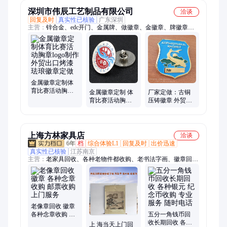
深圳市伟辰工艺制品有限公司
洽谈
回复及时
真实性已核验
广东深圳
主营：
锌合金、edc开门、金属牌、做徽章、金徽章、牌徽章、
徽章网、中国风、钥匙牌、领带夹、纪念币、工艺品、帽子上、
做胸牌、牌制作、钥匙链、钥匙扣、金胸牌、草球叉、定做
logo、制作logo、logo定制、logo胸牌、酒店logo、双面logo
金属徽章定制体
育比赛活动胸章
金属徽章定制 体
厂家定做：古铜
logo制作外贸出口
育比赛活动胸章
压铸徽章 外贸出
烤漆珐琅徽章定
logo制作外贸出口
口金属帽徽 五金
做
烤漆珐琅徽章定
LOGO胸章
做
上海方林家具店
洽谈
6年
档
综合体验L1
回复及时
出价迅速
真实性已核验
江苏南京
主营：
老家具回收、各种老物件都收购、老书法字画、徽章回
收、老红木家具、老油木家具、老樟木箱皮箱、各种老瓷器、老
钟表、老线装书、老字帖、各种老玩具
老像章回收 徽章
各种念章收购 邮
五分一角钱币回
票收购 上门服务
收长期回收 各种
上 海当天上门回