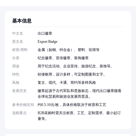
基本信息
中文名
出口徽章
英文名
Export Badge
材质/用料
金属（如铜、锌合金）、塑料、珐琅等
分类
纪念徽章、宣传徽章、装饰徽章
用途
用于纪念活动、企业宣传、旅游纪念、装饰等。
特性
轻便耐用，设计多样，可定制图案和文字。
风格
复古、现代、卡通、简约等多样风格
发展历史
徽章起源于古代军队和贵族标志，现代出口徽章随着
全球化贸易和旅游业发展而普及。
参考价格区间
约0.5-10元/枚，具体价格取决于材质和工艺
选购要点
B2B采购时需关注材质、工艺、定制需求、最小起订
量等。