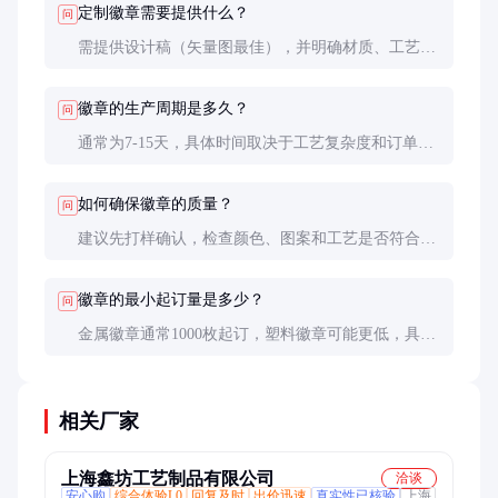
定制徽章需要提供什么？
问
需提供设计稿（矢量图最佳），并明确材质、工艺、
尺寸和数量要求。
徽章的生产周期是多久？
问
通常为7-15天，具体时间取决于工艺复杂度和订单
量。
如何确保徽章的质量？
问
建议先打样确认，检查颜色、图案和工艺是否符合要
求，再批量生产。
徽章的最小起订量是多少？
问
金属徽章通常1000枚起订，塑料徽章可能更低，具体
需与供应商协商。
相关厂家
上海鑫坊工艺制品有限公司
洽谈
安心购
综合体验L0
回复及时
出价迅速
真实性已核验
上海