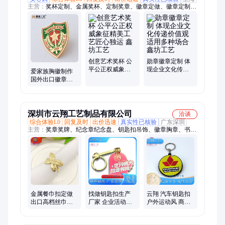
主营：
奖杯定制、金属奖杯、定制奖章、徽章定做、徽章定制、
徽章、企业珐琅徽章、珐琅徽章、定制徽章勋章、专业定做徽
章、金属徽章、锌合金徽章、金属荣誉徽章、马拉松奖牌、钥匙
扣订做、胸牌、奖章、奖牌、纪念章、钥匙扣、奖杯、校徽、铜
牌、个性纪念章、创意旅游胸章
创意艺术奖杯 公
勋章徽章定制 体
平公正权威象征
现企业文化传递
爱家族胸徽制作
精美工艺匠心独
价值观适用多种
国外出口徽章定
运 鑫坊工艺
场合 鑫坊工艺
制 珐琅烤漆工艺
办公宣传用
深圳市云翔工艺制品有限公司
洽谈
综合体验L0
回复及时
出价迅速
真实性已核验
广东深圳
主营：
奖章奖牌、纪念章纪念盘、钥匙扣吊饰、徽章胸章、书签
书签片、金属标牌挂牌、车标胸标
金属餐巾扣定做
找做钥匙扣生产
云翔 汽车钥匙扣
出口高档丝巾扣
厂家 企业活动挂
户外运动风 商务
定制 高端工艺品
件制作 大学毕业
礼赠款 支持小批
徽章制作
礼品定做
量订制