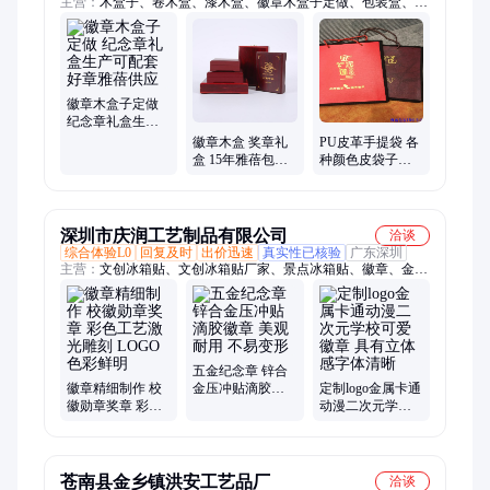
主营：
木盒子、卷木盒、漆木盒、徽章木盒子定做、包装盒、牌
定做、木奖牌、皮木盒、钛合金、粉木盒、礼品盒、实木盒、u
盘木盒、白茶木盒、雪菊木盒、镂空木盒、印章木盒、金线礼
盒、玉石木盒、包装木盒、毕业证书、漆盒木盒、黑茶木盒、书
画木盒、金币木盒、海参木盒
徽章木盒子定做
纪念章礼盒生产
可配套好章雅蓓
徽章木盒 奖章礼
PU皮革手提袋 各
供应
盒 15年雅蓓包装
种颜色皮袋子定
盒生产定做交货
做 专为木盒配套
及时
带雅蓓包装
深圳市庆润工艺制品有限公司
洽谈
综合体验L0
回复及时
出价迅速
真实性已核验
广东深圳
主营：
文创冰箱贴、文创冰箱贴厂家、景点冰箱贴、徽章、金属
徽章、烤漆徽章、流沙冰箱贴、金属冰箱贴、城市冰箱贴、金属
车标、锌合金车标、奖牌、锌合金奖牌、镀金奖牌、立体奖牌、
锌合金钥匙扣、烤漆钥匙扣、金属书签、不锈钢镀金书签、纯铜
烤漆书签、UV彩印书签、金属烟灰缸、锌合金开瓶器、冰箱
贴、书签
五金纪念章 锌合
徽章精细制作 校
金压冲贴滴胶徽
定制logo金属卡通
徽勋章奖章 彩色
章 美观耐用 不易
动漫二次元学校
工艺激光雕刻
变形
可爱徽章 具有立
LOGO色彩鲜明
体感字体清晰
苍南县金乡镇洪安工艺品厂
洽谈