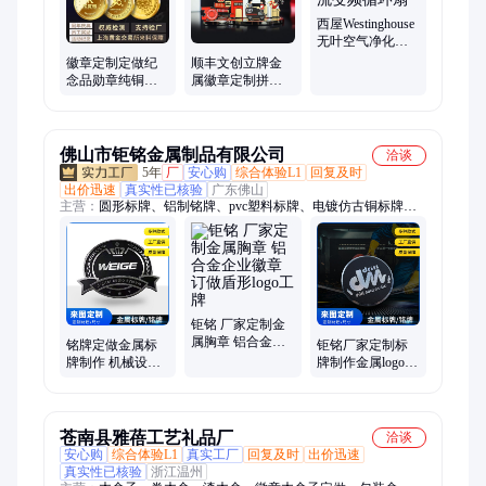
衫定制、定制礼盒、笔记本定制、办公礼品定制、周年庆礼品定
制、T恤文化衫定制、钛杯定制、纪念章定制
西屋Westinghouse
无叶空气净化直
流变频循环扇
徽章定制定做纪
顺丰文创立牌金
念品勋章纯铜银
属徽章定制拼接
金币同学聚会礼
摆件企业纪念品
品周年入职优秀
锌合金烤漆胸章
员工
设计
佛山市钜铭金属制品有限公司
洽谈
5年
厂
安心购
综合体验L1
回复及时
出价迅速
真实性已核验
广东佛山
主营：
圆形标牌、铝制铭牌、pvc塑料标牌、电镀仿古铜标牌、
丝印pvc控制面板、平面丝印铭牌、CD纹标牌、pvc丝印铭牌、
电镀铭牌、雕刻铭牌、分体标牌、腐蚀标牌、立体标牌、铝铭
牌、门窗标牌、汽车轮毂标牌、水滴胶标牌、冲压标牌、锌合金
标牌、亚克力标牌、氧化标牌、冲压铝铭牌、包装盒标牌、音响
铝铭牌、铭牌定制
钜铭 厂家定制金
属胸章 铝合金企
铭牌定做金属标
钜铭厂家定制标
业徽章订做盾形
牌制作 机械设备
牌制作金属logo车
logo工牌
铝牌标识牌丝印
标铝合金门牌徽
激光定制logo徽章
章包装铭牌
苍南县雅蓓工艺礼品厂
洽谈
安心购
综合体验L1
真实工厂
回复及时
出价迅速
真实性已核验
浙江温州