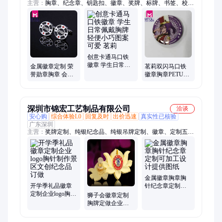
主营：
胸章、纪念章、钥匙扣、徽章、奖牌、标牌、书签、校
徽、胸牌、纪念币
创意卡通马口铁
徽章 学生日常佩
金属徽章定制 荣
茗莉双闪马口铁
戴胸牌 轻便小巧
誉勋章胸章 会议
徽章胸章PETUV
图案可爱 茗莉
纪念会徽定做 来
印刷卡通人物神
图订制奖牌
像
深圳市锦宏工艺制品有限公司
洽谈
安心购
综合体验L0
回复及时
出价迅速
真实性已核验
广东深圳
主营：
奖牌定制、纯银纪念品、纯银吊牌定制、徽章、定制五金
徽章、五金徽章制作、公司徽章定做、烤漆徽章制作、工艺徽
章、卡通烤漆徽章、礼品徽章定做、定做广告徽章、烤漆徽章定
做、金属胸章定制、异形胸章定制、学院胸牌定做、大学胸牌制
作、奖牌创意设计、金属卡通胸针、创意奖牌制作、烤漆珐琅胸
牌
金属徽章胸章胸
开学季礼品徽章
针纪念章定制可
定制企业logo胸针
加工设计提供图
狮子会徽章定制
制作景区文创纪
纸
胸牌定做企业会
念品订做
活动纪念礼品胸
针