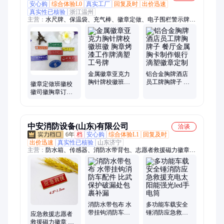
安心购
综合体验L0
真实工厂
回复及时
出价迅速
真实性已核验
浙江温州
主营：
水尺牌、保温袋、充气棒、徽章定做、电子围栏警示牌、
浮雕标识牌、冲压标牌、搪瓷标牌、安全运行牌、汽车彩带、广
告烟灰缸、牙签筒、驾驶证套、科室牌、名片盒、水晶滴胶商
标、水晶标、广告围裙、电力标牌、夜光门牌、广告纸巾盒、棉
布袋
金属徽章亚克力
铝合金胸牌酒店
胸针牌校徽班徽
员工牌胸牌子 餐
徽章定做班徽校
胸章烤漆工作牌
厅金属胸卡制作
徽司徽胸章订做
滴塑工号牌
银行滴塑徽章定
胸针制作定制金
制
属胸牌滴胶磁铁
中安消防设备(山东)有限公司
洽谈
6年
档
安心购
综合体验L1
回复及时
出价迅速
真实性已核验
山东济宁
主营：
防水箱、传感器、消防水带背包、志愿者救援磁力徽章、
遥控升降履带底盘
消防水带包布 水
多功能车载安全
带挂钩消防车配
锤消防应急救援
应急救援志愿者
件 比武保护破漏
充电太阳能强光
救援磁力徽章 徽