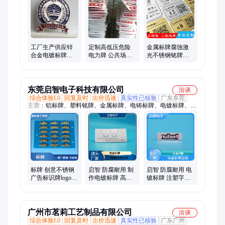
牌、不锈钢腐蚀标牌、设备标牌、电动车保险牌、装饰车牌、二
维码金属标牌、二维码腐蚀标牌、二维码标识牌、不锈钢标识
牌、不锈钢铭牌、铝合金标识牌、电力标牌、二维码夜光门牌
工厂生产供应锌
定制高低压危险
金属标牌腐蚀激
合金电镀标牌定
电力牌 公共场所
光不锈钢铭牌丝
制 金属烤漆胸章
禁止攀登安全警
印机械设备冲压
磨砂徽章定做
示标牌
铝牌烤漆标识牌
东莞启智电子科技有限公司
洽谈
综合体验L0
回复及时
出价迅速
真实性已核验
广东东莞
主营：
铝标牌、塑料铭牌、金属标牌、电铸标牌、电镀标牌、金
属铭牌、电镀铭牌、丝印铝铭牌、不锈钢标牌、金属厚标牌、机
械五金铭牌、铝铭牌
标牌 创意不锈钢
启智 防腐耐用 制
启智 防腐耐用 电
广告标识牌logo
作电镀标牌 高光
镀标牌 注塑字母
不锈钢牌腐蚀 工
铝牌 来图定制
标识牌 可按需定
艺徽章
制
广州市茗莉工艺制品有限公司
洽谈
综合体验L0
回复及时
出价迅速
真实性已核验
广东广州