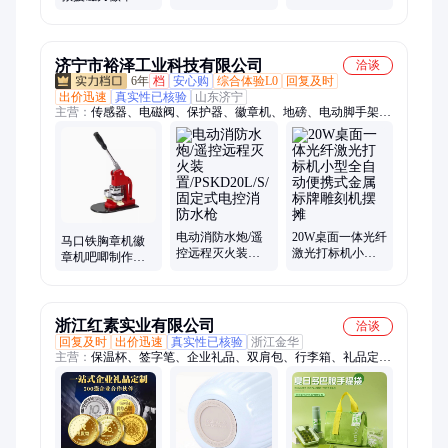
处包裹补漏
led手电筒
公益标识纪念章
济宁市裕泽工业科技有限公司
洽谈
6年
档
安心购
综合体验L0
回复及时
出价迅速
真实性已核验
山东济宁
主营：
传感器、电磁阀、保护器、徽章机、地磅、电动脚手架、
装载机电子秤、机械抓手、砌筑升降平台、光伏板升降机、内撑
吊具、混凝土振动棒、打标机、研磨机、裁切机、平移门电机、
超市防盗门、磨片磨头、滑移机、消防机器人、农业打药机、履
带底盘、消防器材
电动消防水炮/遥
20W桌面一体光纤
马口铁胸章机徽
控远程灭火装
激光打标机小型
章机吧唧制作机
置/PSKD20L/S/固
全自动便携式金
器手动胸章 机
定式电控消防水
属标牌雕刻机摆
DIY广告设备包含
枪
摊
模具
浙江红素实业有限公司
洽谈
回复及时
出价迅速
真实性已核验
浙江金华
主营：
保温杯、签字笔、企业礼品、双肩包、行李箱、礼品定
制、节日礼品、福利礼品、促销礼品、宣传礼品、创意礼品、展
会礼品、活动礼品、商务礼品、会议伴手礼、周年纪念品、客户
随手礼、笔记本、伴手礼、商务伴手礼、文创礼品、工装定做、
公司礼品定制、员工福利礼品、中秋节礼品定制