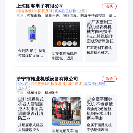
上海图客电子有限公司
洽谈
综合体验L0
回复及时
真实性已核验
上海
主营：
控制面板、薄膜开关、薄膜面板、防爆手持遥控器、薄膜
加热片
厂家定制工程机
金属防 爆 手 持遥
械农机机械方向
定制数控系统控
控器煤矿设备矿
机扶手箱can总线
制面板，适用车
用手持防爆工业
操作面板5键带旋
床铣床CNC控制
键盘 品质卓越
钮
操作面板
济宁市翰业机械设备有限公司
洽谈
安心购
综合体验L0
回复及时
出价迅速
真实性已核验
山东济宁
主营：
机械设备、机械附件
排烟履带式机器
金属平面抛光机
人智能遥控大功
不锈钢镜表面砂
自动电动叉车 电