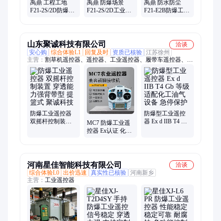
禹鼎 工程工地
禹鼎 防爆场景
禹鼎 防水防尘
F21-2S/2D防爆工
F21-2S/2D工业遥
F21-E2B防爆工业
业遥控器 厂家直
控装置 信号稳定
遥控器 适配多类
供 工程机械配套
多点同步操控
设备 流水线设备
配套
山东聚诚科技有限公司
洽谈
安心购
综合体验L1
回复及时
资质已核验
江苏徐州
主营：
割草机遥控器、遥控器、工业遥控器、履带车遥控器、控
制器、无线工业控制器
防爆工业遥控器
防爆型工业遥控
双摇杆控制装置
器 Ex d IIB T4 Gb
MC7 防爆工业遥
穿透能力强背带
等级 适配化工油
控器 Ex认证 化工/
型 提篮式 聚诚科
气设备 急停保护
油田专用 无线安
技
全控制 防短路设
计
河南星佳智能科技有限公司
洽谈
综合体验L0
出价迅速
真实性已核验
河南新乡
主营：
工业遥控器