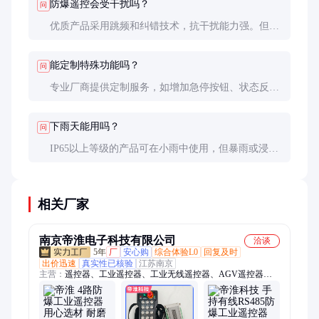
防爆遥控会受干扰吗？
问
优质产品采用跳频和纠错技术，抗干扰能力强。但应
避免在强电磁场（如大型变频器旁）使用，必要时可
加装信号中继器。
能定制特殊功能吗？
问
专业厂商提供定制服务，如增加急停按钮、状态反馈
灯等。但任何改动都需重新进行防爆认证，周期约2-
3个月。
下雨天能用吗？
问
IP65以上等级的产品可在小雨中使用，但暴雨或浸泡
环境仍需谨慎。海水环境需选择特殊防腐处理的型
号。
相关厂家
南京帝淮电子科技有限公司
洽谈
5年
厂
安心购
综合体验L0
回复及时
出价迅速
真实性已核验
江苏南京
主营：
遥控器、工业遥控器、工业无线遥控器、AGV遥控器、
焊接机器人遥控器、切割机遥控器、研磨机工业遥控器、机器人
小车遥控器、起重机遥控器、塔吊遥控器、船舶吊工业遥控器、
履带车遥控器、RGV小车遥控器