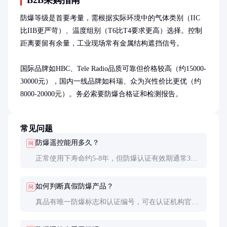
防爆等级是首要考量，需根据实际环境中的气体类别（IIC
比IIB更严苛）、温度组别（T6比T4要求更高）选择。控制
距离要留有余量，工业现场常有金属结构遮挡信号。

国际品牌如HBC、Tele Radio品质可靠但价格较高（约15000-
30000元），国内一线品牌如科瑞、众为兴性价比更优（约
8000-20000元）。务必索要防爆合格证和检测报告。
常见问题
防爆遥控能用多久？
问
正常使用下寿命约5-8年，但防爆认证有效期通常3
年，到期后需重新检测。日常维护良好的设备可延长
使用寿命。
如何判断真假防爆产品？
问
真品有唯一防爆标志和认证编号，可在认证机构官网
查询。外壳接合面平整无瑕疵，铭牌信息完整清晰。