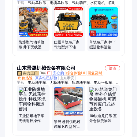
主营：
气动单轨吊、电缆单轨吊、气动葫芦、水切割机、临时支
护、锚索切割机、驱动轮、气动注液泵、轨道、气动单轨吊制动
系统
仕图单轨吊厂家
单轨吊厂家 井下
防爆型气动单轨
气动型井下辅助
掘进物料运输专
吊 井下无线遥控
运输设备 结构紧
家 20吨载重 防爆
操作 智能急停系
凑 运行平衡 动力
设计适应狭小巷
统 工业级耐磨轨
强
道
道
山东景晟机械设备有限公司
洽谈
3年
厂
安心购
综合体验L0
回复及时
出价迅速
真实性已核验
山东泰安
主营：
电动地平车、无轨地平车、轨道地平车、电动平板车、无
轨平板车、轨道平板车、电动悬臂吊、电动龙门架、电动龙门
吊、龙门架起重机、龙门吊起重机、电磁吸盘、电磁除铁器、电
动葫芦、单梁起重机、龙门吊、移动龙门架、手推龙门架
工业防爆地平车
10t轨道龙门吊 室
无线遥控操作 特
外仓储货物装卸
景晟 卷筒供电过
殊环境车间物料
机 可调节跨度门
跨车 KPJ型 容易
搬运使用
式起重设备
维护 车间货物流
转使用