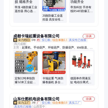
帝淮 4路防爆工业
帝淮科技 手持有
遥控器 用心选材
线RS485防爆工业
耐磨损 规格齐全
遥控器 功能齐全
20路防爆工业遥
控器 高安全性能
远程操控设备 帝
淮
成都卡瑞起重设备有限公司
洽谈
6年
档
安心购
综合体验L1
真实性已核验
四川成都
主营：
起重机、手动葫芦、环链葫芦、防爆葫芦、kbk轨道、专
用吊具、吊装带、拉紧器、吊索具、吊环螺钉、助力夹具、起重
吊带、钢板吊钳、欧式单梁、电动葫芦、气动葫芦、千斤顶、助
力机械手、手扳葫芦、钢丝绳葫芦、欧式起重机、平衡吊、铝合
金轨道起重机、智能起重机、卷扬机
定制12吨单轨防
卡瑞起重 气体防
德国单作用液压
爆5t3米工业起重
爆卷扬机 多台联
缸 电动分离式千
220v低净空变频
控电动绞车 配送
斤顶分体同步起
遥控 环链电动葫
上门 批发
重5-100吨
芦
山东仕图机电设备有限公司
洽谈
3年
厂
安心购
综合体验L0
真实工厂
真实性已核验
山西晋中