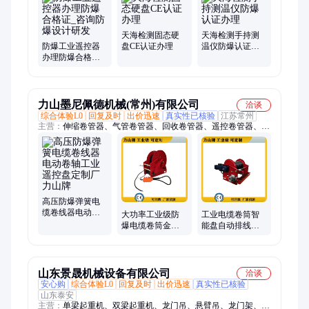
天海检测固态硬
天海检测手持测
防爆工业遥控器
盘CE认证办理
温仪防爆认证办
办理防爆合格证_
理
咨询防爆设计研
发
力山墨尼佩德机械(常州)有限公司
洽谈
综合体验L0
回复及时
出价迅速
真实性已核验
江苏常州
主营：
伸缩卷管器、气管卷管器、回收卷管器、遥控卷管器、高
压卷管器、软管卷管器、手动卷管器、电缆卷盘、消防卷盘、不
锈钢卷管器、大型卷管器、疏通车卷管器、吸尘卷管器、电焊卷
管器、氧气乙炔卷盘、舞台卷管器、工业卷管器、气动卷管器、
液压卷盘、叉车卷管器、往复卷盘、平衡器、放静电卷管器、水
管卷管器、卷管器、自动卷管器
高压防爆弹簧电
缆卷线器电动卷
大功率工业级防
工业电缆卷筒智
轴工业遥控盘定
爆电缆卷筒金属
能盘自动排线防
制厂 力山牌
重型自动遥控智
爆遥控重型定制
能电缆线盘力山
光纤卷筒力山牌
牌
山东景晟机械设备有限公司
洽谈
安心购
综合体验L0
回复及时
出价迅速
真实性已核验
山东泰安
主营：
单梁起重机、双梁起重机、龙门吊、悬臂吊、龙门架、电