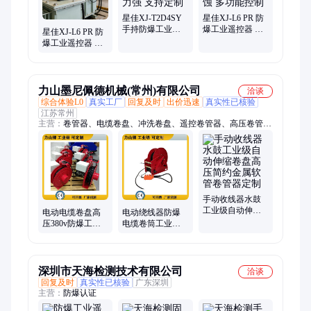
星佳XJ-T2D4SY
星佳XJ-L6 PR 防
手持防爆工业遥
爆工业遥控器 性
星佳XJ-L6 PR 防
控 信号稳定 穿透
能稳定 稳定可靠
爆工业遥控器 省
力强 支持定制
耐腐蚀 多功能控
心耐用 性能稳定
制
防摔耐高温 操作
便捷
力山墨尼佩德机械(常州)有限公司
洽谈
综合体验L0
真实工厂
回复及时
出价迅速
真实性已核验
江苏常州
主营：
卷管器、电缆卷盘、冲洗卷盘、遥控卷管器、高压卷管
器、液压卷盘、不锈钢卷管器、叉车卷盘、软管卷筒、电鼓、电
动卷盘
手动收线器水鼓
工业级自动伸缩
电动电缆卷盘高
电动绕线器防爆
卷盘高压简约金
压380v防爆工业
电缆卷筒工业金
属软管卷管器定
遥控充电桩自动
属重型自动遥控
制
滑环电缆盘定制
电缆线盘力山
厂
深圳市天海检测技术有限公司
洽谈
回复及时
真实性已核验
广东深圳
主营：
防爆认证