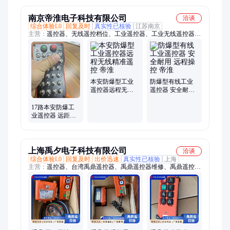
南京帝淮电子科技有限公司
洽谈
综合体验L0
回复及时
真实性已核验
江苏南京
主营：
遥控器、无线遥控档位、工业遥控器、工业无线遥控器、
焊接机器人遥控器、切割机遥控器、研磨机遥控器、消防机器人
遥控器、起重机遥控器、起重机无线遥控器、行车遥控器、行车
无线遥控器、塔吊遥控器、塔吊无线遥控器、船舶遥控器、船舶
无线遥控器、港口起重机遥控器、天车无线遥控器、天车遥控
器、无线收发器、无线遥测终端
本安防爆型工业
防爆型有线工业
遥控器远程无线
遥控器 安全耐用
精准遥控 帝淮
远程操控 帝淮
17路本安防爆工
业遥控器 远距离
遥控 隔爆本安 帝
淮
上海禹夕电子科技有限公司
洽谈
综合体验L0
回复及时
出价迅速
真实性已核验
上海
主营：
遥控器、台湾禹鼎遥控器、禹鼎遥控器维修、禹鼎遥控
器、禹鼎、台湾禹鼎