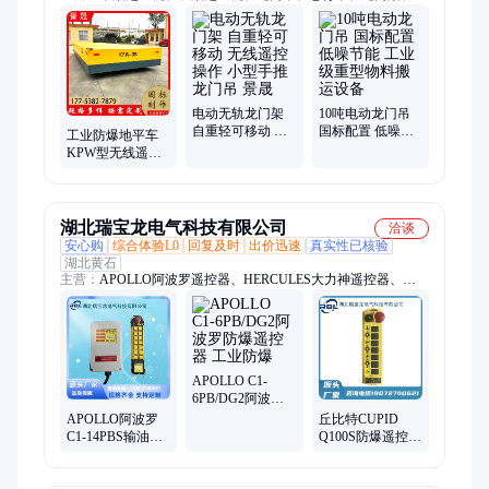
磁吸盘、电动葫芦、电动平车
电动无轨龙门架
10吨电动龙门吊
自重轻可移动 无
国标配置 低噪节
工业防爆地平车
线遥控操作 小型
能 工业级重型物
KPW型无线遥控
手推龙门吊 景晟
料搬运设备
操作 可直行可转
向可旋转
湖北瑞宝龙电气科技有限公司
洽谈
安心购
综合体验L0
回复及时
出价迅速
真实性已核验
湖北黄石
主营：
APOLLO阿波罗遥控器、HERCULES大力神遥控器、
CUPID丘比特遥控器、防爆遥控器、无线遥控系统非标定制、
TELECRANE禹鼎
APOLLO C1-
6PB/DG2阿波罗
防爆遥控器 工业
APOLLO阿波罗
丘比特CUPID
防爆
C1-14PBS输油臂
Q100S防爆遥控器
防爆遥控器工业
工业遥 控器 远程
无线遥控
无线精准遥控 非
标订货