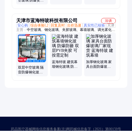
空玻璃 防爆安全
装牢固防破损
长期稳定供货
天津市蓝海特玻科技有限公司
洽谈
安心购
综合体验L2
回复及时
出价迅速
真实性已核验
天津
主营：
中空玻璃、钢化玻璃、夹胶玻璃、幕墙玻璃、调光雾化玻
璃、中空百叶玻璃、稀土隔热玻璃
蓝海特玻 建筑幕
加厚钢化玻璃 家
墙钢化玻璃 防爆
具台面防爆玻璃
双层中空玻璃 隔
防砸 双层PVB夹
厂家现货 蓝海特
音防爆钢化玻璃
胶 可按需定制
玻 建筑幕墙
建筑工程幕墙玻
璃 规格齐全 蓝海
特玻
药品医疗器械网络信息服务备案(京)网药械信息备字（2021）第00159号