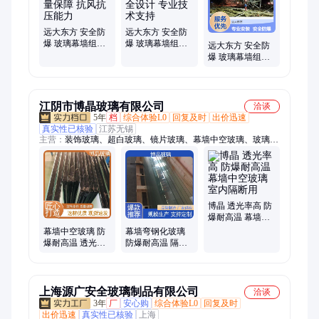
远大东方 安全防
远大东方 安全防
爆 玻璃幕墙组件
爆 玻璃幕墙组件
远大东方 安全防
工程质量保障 抗
防火安全设计 专
爆 玻璃幕墙组件
风抗压能力
业技术支持
专业安装团队 定
制化服务
江阴市博晶玻璃有限公司
洽谈
5年
档
综合体验L0
回复及时
出价迅速
真实性已核验
江苏无锡
主营：
装饰玻璃、超白玻璃、镜片玻璃、幕墙中空玻璃、玻璃面
板、夹胶建筑玻璃
博晶 透光率高 防
爆耐高温 幕墙中
空玻璃 室内隔断
幕墙中空玻璃 防
幕墙弯钢化玻璃
用
爆耐高温 透光率
防爆耐高温 隔热
高 办公大楼用 博
性好 办公隔断用
晶
博晶
上海源广安全玻璃制品有限公司
洽谈
3年
厂
安心购
综合体验L0
回复及时
出价迅速
真实性已核验
上海