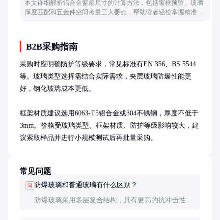
本文详细解析铝合金窗扇尺寸的计算方法，包括窗框预留、玻璃
厚度匹配和五金件空间考量三大要点，帮助读者轻松掌握精准测
量技巧。
B2B采购指南
采购时应明确防护等级要求，常见标准有EN 356、BS 5544
等。玻璃类型选择需结合实际需求，夹层玻璃防爆性能更
好，钢化玻璃成本更低。

框架材质建议选用6063-T5铝合金或304不锈钢，厚度不低于
3mm。价格受玻璃类型、框架材质、防护等级影响较大，建
议索取样品并进行小规模测试后再批量采购。
常见问题
防爆玻璃和普通玻璃有什么区别？
问
防爆玻璃采用多层复合结构，具有更高的抗冲击性和
防爆性能，碎裂后碎片不会飞溅，能有效保护人员安
全。