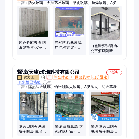
主营：
防火玻璃、夹丝艺术玻璃、钢化玻璃、防爆玻璃、A类隔
热防火玻璃、调光雾化玻璃、超大超白玻璃、夹胶玻璃、电加热
玻璃、中空玻璃、超白车刻玻璃
彩色夹胶玻璃 防
夹丝艺术玻璃 源
白色渐变玻璃 办
爆隔热 办公室隔
广 电控调光可定
公室酒店隔断专
断幕墙装饰工 厂
制图案可钢化用
业定制 全国发货
定制
于办公室玻璃门
耀诚(天津)玻璃科技有限公司
洽谈
1年
厂
综合体验L1
回复及时
出价迅速
真实性已核验
天津
主营：
隔热防火玻璃、纳米硅防火玻璃、A类防火、防火幕墙、
防火玻璃、防火隔断、医院用防火隔断、C类防火、非隔热防
火、防火玻璃实地工厂、玻璃定制、LOWE玻璃、节能玻璃
复合型防火玻璃
耀诚 建筑幕墙 防
耀诚 复合型防火
安全防爆 幕墙隔
火玻璃厂家 可支
玻璃 安全防爆 坚
断墙用 稳定性好
持定制 安全防爆
固耐用 建筑幕墙