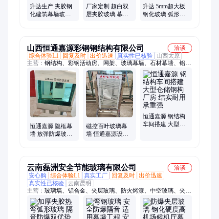
升达生产 夹胶钢
厂家定制 超白双
升达 5mm超大板
化建筑幕墙玻璃
层夹胶玻璃 幕墙
钢化玻璃 弧形热
耐高温防爆 特种
玻璃施工 办公室
弯玻璃 按需定制
玻璃厂家
隔断 安全防火防
库存充足
爆
山西恒通嘉源彩钢钢结构有限公司
洽谈
综合体验L1
回复及时
出价迅速
真实性已核验
山西太原
主营：
钢结构、彩钢活动房、网架、玻璃幕墙、石材幕墙、铝板
幕墙、彩钢板
恒通嘉源 钢结构
车间搭建 大型仓
恒通嘉源 隐框幕
磁控百叶玻璃幕
储钢构厂房 结实
墙 放弹防爆玻璃
墙 恒通嘉源设计
耐用承重强
材质 采光好 支持
安装 采光好防爆
定制
云南磊洲安全节能玻璃有限公司
洽谈
安心购
综合体验L1
真实工厂
回复及时
出价迅速
真实性已核验
云南昆明
主营：
玻璃墙、铝合金、夹层玻璃、防火烤漆、中空玻璃、夹胶
玻璃、钢化玻璃、超白玻璃、防火玻璃、防火隔断、弯钢玻璃、
弯弧楼梯、光学玻璃、旋转楼梯、玻璃隔断墙、淋浴房定制、打
孔淋浴房、酒店淋浴房、钢化热弯玻璃、建筑门窗隔断、钢化办