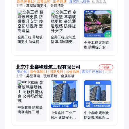
综合体验L0
回复及时
出价迅速
真实性已核验
山西太原
主营：
幕墙玻璃更换、外墙清洗
全美工程 幕墙玻
全美工程 定制造
璃更换 防爆提升
型 幕墙玻璃更换
全美工程 定制造
安防 凌空拓明视
奢筑通透观感 防
型 防爆提升安防
野 定制造型
爆提升安防
天际塑景精工 幕
墙玻璃安装
北京中业鑫峰建筑工程有限公司
洽谈
安心购
综合体验L1
回复及时
出价迅速
真实性已核验
北京
主营：
异型幕墙、玻璃幕墙、金属幕墙
中业鑫峰 防爆玻
璃幕墙施工 耐候
中业鑫峰 工业厂
中业鑫峰 定制化
性能优良 公共场
房用 建筑安全防
防爆玻璃幕墙 施
馆玻璃
爆玻璃 幕墙升级
工工程 安装便捷
高效