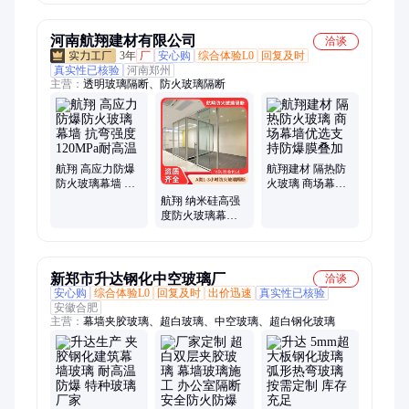
耀诚
河南航翔建材有限公司
洽谈
3年
厂
安心购
综合体验L0
回复及时
真实性已核验
河南郑州
主营：
透明玻璃隔断、防火玻璃隔断
航翔 高应力防爆
航翔建材 隔热防
防火玻璃幕墙 抗
火玻璃 商场幕墙
弯强度120MPa耐
优选支持防爆膜
航翔 纳米硅高强
高温
叠加
度防火玻璃幕墙
防爆抗冲击耐酸
碱
新郑市升达钢化中空玻璃厂
洽谈
安心购
综合体验L0
回复及时
出价迅速
真实性已核验
安徽合肥
主营：
幕墙夹胶玻璃、超白玻璃、中空玻璃、超白钢化玻璃