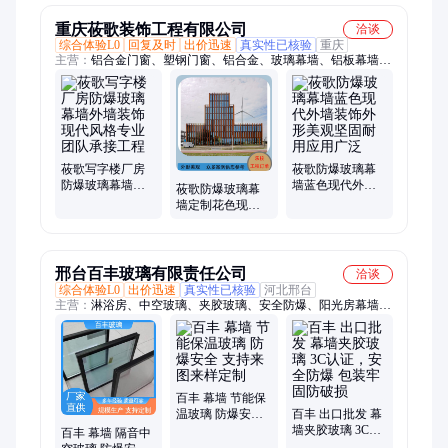
重庆莜歌装饰工程有限公司
洽谈
综合体验L0
回复及时
出价迅速
真实性已核验
重庆
主营：
铝合金门窗、塑钢门窗、铝合金、玻璃幕墙、铝板幕墙、
工程幕墙、铝门窗、防护栏、膜结构、玻璃栏杆、断桥铝门窗、
厂房门窗、工程门窗、塑钢窗、推拉门、平开门
莜歌写字楼厂房
莜歌防爆玻璃幕
防爆玻璃幕墙外
墙蓝色现代外墙
莜歌防爆玻璃幕
墙装饰现代风格
装饰外形美观坚
墙定制花色现代
专业团队承接工
固耐用应用广泛
风格外墙装饰耐
程
腐蚀美观坚固
邢台百丰玻璃有限责任公司
洽谈
综合体验L0
出价迅速
真实性已核验
河北邢台
主营：
淋浴房、中空玻璃、夹胶玻璃、安全防爆、阳光房幕墙、
幕墙隔热玻璃、钢化玻璃幕墙、节能保温玻璃、配套完整报关
百丰 幕墙 节能保
温玻璃 防爆安全
百丰 出口批发 幕
支持来图来样定
墙夹胶玻璃 3C认
百丰 幕墙 隔音中
制
证，安全防爆 包