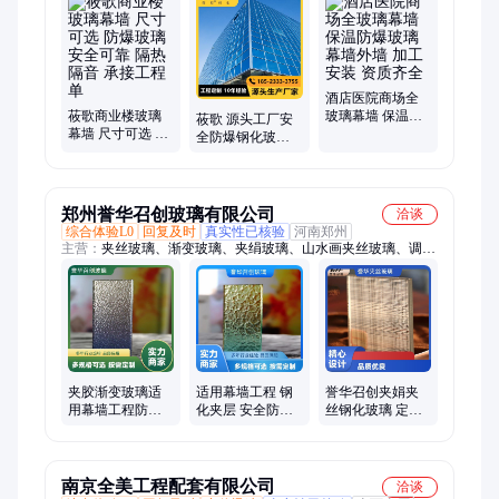
酒店医院商场全
莜歌商业楼玻璃
玻璃幕墙 保温防
莜歌 源头工厂安
幕墙 尺寸可选 防
爆玻璃幕墙外墙
全防爆钢化玻璃
爆玻璃安全可靠
加工安装 资质齐
幕墙 承接全国工
隔热隔音 承接工
全
程免费提供设计
程单
图
郑州誉华召创玻璃有限公司
洽谈
综合体验L0
回复及时
真实性已核验
河南郑州
主营：
夹丝玻璃、渐变玻璃、夹绢玻璃、山水画夹丝玻璃、调光
玻璃、雾化玻璃、夹胶玻璃、防火玻璃、纳米硅防火玻璃
夹胶渐变玻璃适
适用幕墙工程 钢
誉华召创夹娟夹
用幕墙工程防爆
化夹层 安全防爆
丝钢化玻璃 定制
雾化渐变等各种
隔音 夹胶渐变玻
双层金属丝屏风
颜色 誉华召创
璃
玻璃
南京全美工程配套有限公司
洽谈