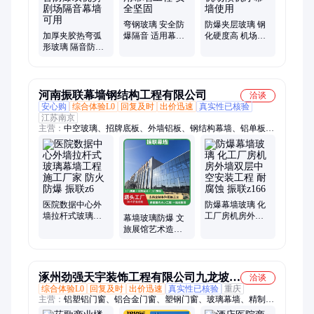
公玻璃、热弯钢化隔断、弧形热弯玻璃、展厅楼梯门窗、中空隔
音玻璃
弯钢玻璃 安全防
防爆夹层玻璃 钢
加厚夹胶热弯弧
爆隔音 适用幕墙
化硬度高 机场候
形玻璃 隔音防爆
工程 安全坚固
机厅幕墙使用
双优势 剧场隔音
幕墙可用
河南振联幕墙钢结构工程有限公司
洽谈
安心购
综合体验L0
回复及时
出价迅速
真实性已核验
江苏南京
主营：
中空玻璃、招牌底板、外墙铝板、钢结构幕墙、铝单板幕
墙、玻璃幕墙、双层幕墙、建筑幕墙、玻璃幕墙施工、幕墙吊
顶、幕墙施工、铝板幕墙、专业幕墙、石材幕墙、建筑幕墙工
程、不锈钢风铃幕墙、振联幕墙、墙体装饰、防火玻璃、夹胶钢
化玻璃、吊顶铝板包柱、镂空铝板
医院数据中心外
防爆幕墙玻璃 化
墙拉杆式玻璃幕
工厂房机房外墙
幕墙玻璃防爆 文
墙工程 施工厂家
双层中空安装工
旅展馆艺术造型
防火防爆 振联z6
程 耐腐蚀 振联
外立面施工 非标
z166
定制 振联z167
涿州劲强天宇装饰工程有限公司九龙坡区
洽谈
综合体验L0
回复及时
出价迅速
真实性已核验
重庆
分公司
主营：
铝塑铝门窗、铝合金门窗、塑钢门窗、玻璃幕墙、精制钢
幕墙、玻璃门、地弹簧门、推拉门窗