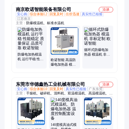
易信
易信
南京欧诺智能装备有限公司
洽谈
安心购
综合体验L2
回复及时
出价迅速
真实性已核验
江苏南京
主营：
防爆模温机、标准水温机
循环式防爆电加
防爆电加热模温
热器 模温机 非标
机 运行平稳 性能
定制 欧诺智能
欧诺智能 高温防
稳定 质量保证 品
爆电加热器 模温
质可靠 欧诺智能
机 15+安全保护系
统
东莞市华德鑫热工业机械有限公司
洽谈
安心购
综合体验L0
回复及时
真实性已核验
广东东莞
主营：
干燥机、破碎机、混料机、双温模温机、高温模温机、模
温机、加热器、加热机、混色机、温控机、冰水机、除湿机、冷
水机、控制机、恒温机、油温机、搅拌机、粉碎机、水温机、反
应釜油温机、拌料机、控温机、水式模具、模具控制、温度控制
140度模具油式模