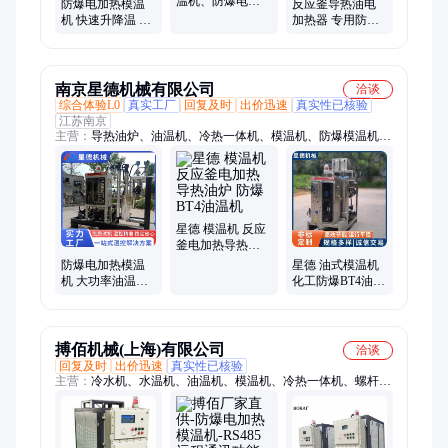
温机、防爆电加
防爆电加热模温
反应釜导热油电
热器 温度控制配
机 快速升降温 给
加热器 专用防爆
套设备
反应釜夹套控温
模温机 30度~300
规格功率大小可
度温控可选
定制
南京星德机械有限公司
洽谈
综合体验L0
真实工厂
回复及时
出价迅速
真实性已核验
江苏南京
主营：
导热油炉、油温机、冷热一体机、模温机、防爆模温机、
导热油模温机、防爆导热油炉、导热油加热炉、防爆油温机、防
爆电加热油炉、温度控制器、水温机、水冷冷水机、工业冷水机
组、冷水机、螺杆冷水机组、风冷式工业冷水机、制冷机、油冷
机、冷水机组、冷却机、工业冷水机、水冷机、螺杆冷水机
星德 模温机 反应
釜电加热导热油
炉 防爆BT4油温
防爆电加热模温
星德 油式模温机
机
机 大功率油温机
化工防爆BT4油温
复合材料压热配
机 电加热导热油
套 星德
炉
搏佰机械(上海)有限公司
洽谈
回复及时
出价迅速
真实性已核验
主营：
冷水机、水温机、油温机、模温机、冷热一体机、螺杆式
冷水机、变频冷水机