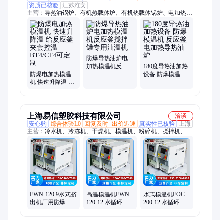
资质已核验
江苏淮安
主营：
导热油锅炉、有机热载体炉、有机热载体锅炉、电加热
器、导热油加热炉、导热油电加热炉、防爆电加热油炉、电加热
导热油炉、模温机、导热油模温机、电导热油锅炉、防爆模温
机、防爆油温机、防爆导热油炉、防爆导热油锅炉、电加热导热
油锅炉、防爆电加热导热油炉、油温机、冷热一体机、温度控制
机、高低温一体机
防爆导热油炉电
加热模温机反应
180度导热油加热
防爆电加热模温
釜搅拌罐专用油
设备 防爆模温机
机 快速升降温 给
温机
反应釜电加热导
反应釜夹套控温
热油炉
BT4/CT4可定制
上海易信塑胶科技有限公司
洽谈
安心购
综合体验L0
回复及时
出价迅速
真实性已核验
上海
主营：
冷水机、冷冻机、干燥机、模温机、粉碎机、搅拌机、除
湿机、恒温机、吸料机
EWN-120-9水式挤
高温模温机EWN-
水式模温机EOC-
出机厂用防爆电
120-12 水循环控
200-12 水循环控
加热模温机 规格
制系统 支持定制
制系统 支持定制
齐全
防爆电加热 智造
防爆电加热 智造