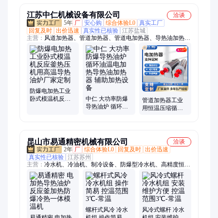
机
江苏中仁机械设备有限公司
洽谈
5年
厂
安心购
综合体验L0
真实工厂
回复及时
出价迅速
真实性已核验
江苏盐城
主营：
风道加热器、管道加热器、管道电加热器、导热油加热
器、电加热设备、加热器厂家、防爆加热器、液体加热器、管道
式加热器、空气加热器、电加热器厂家、防爆电加热器、气体加
热器、氮气加热器、电加热器、防爆管道加热器、防爆空气加热
器、矿井加热器、电热风炉、井口加热器、高压加热器、导热油
炉、矿用热风机、反应釜导热油炉
防爆电加热工业
卧式模温机反应
中仁 大功率防爆
管道加热器工业
釜热压机用高温
导热油炉 循环油
用恒温压缩循环
导热油炉厂家定
温电加热导热油
空气氮气污水电
制
加热器 辅助加热
加热器防爆电加
设备
热
昆山市易通精密机械有限公司
洽谈
2年
厂
综合体验L0
回复及时
出价迅速
真实性已核验
江苏苏州
主营：
冷水机、冷油机、制冷设备、防爆型冷水机、高精度恒温
机、冷风机、冷冻机、螺杆式冷水机、风冷式冷水机、水冷式冷
水机、工业冷水机、冷热一体机、水冷机、恒温机、冷水机组、
冷冻机组、工业冷风机、水冷式螺杆冷水机组、风冷式螺杆冷水
机、半导体用冷水机、水冷式螺杆低温冷冻机、螺杆式冷水机
组、工业冷油机、风冷式螺杆冷水机组、风冷式控温机
螺杆式风冷 冷水
风冷式螺杆 冷水
易通精密 电加热
机组 操作简易 控
机组 安装维护方