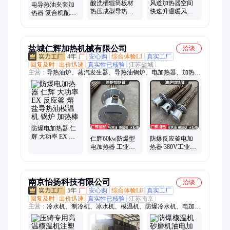
酸洗槽辊筒板材
风道加热器空间
电导热油夹套加
热压成型导热油
快速升温暖风机
热器 复合机配套
炉 化工反应釜电
设备烘房气体循
导热油电加热机
加热导热油加热
环物料烘干电加
组 防爆油式模温
装置
热器
机
盐城仁辉加热机械有限公司
洽谈
4年
厂
安心购
综合体验L1
真实工厂
回复及时
出价迅速
真实性已核验
江苏盐城
主营：
导热油炉、蒸汽发生器、导热油锅炉、电加热器、加热
器、电加热设备、防爆电加热器、导热油加热器、模温机、空气
电加热器、电加热管、电加热棒、压缩空气加热器、加热包、电
热风炉、管道加热器、烟气加热器、流体电加热器、防爆加热
器、风道电加热器、加热管、气体加热器、电加热炉、有机热载
体锅炉、烘干机
防爆电加热器 仁
辉 大功率 EX 反
仁辉60kw防爆型
防爆反应釜电加
应釜 熔盐导热油
电加热器 工业用
热器 380V工业级
模温机 锅炉 加热
大功率加热棒 导
导热油模温机专
棒
热油模温机专用
用 280℃法兰
DN100
南京怡扬科技有限公司
洽谈
5年
厂
安心购
综合体验L0
真实工厂
回复及时
出价迅速
真实性已核验
江苏南京
主营：
冷水机、制冷机、冰水机、模温机、防爆冷水机、电加热
油锅炉、省电空调、螺杆冷水机、冷冻机、风冷式冷水机、风冷
冷水机、水温机、水冷机、冷风机、水冷式冷水机、油温机、恒