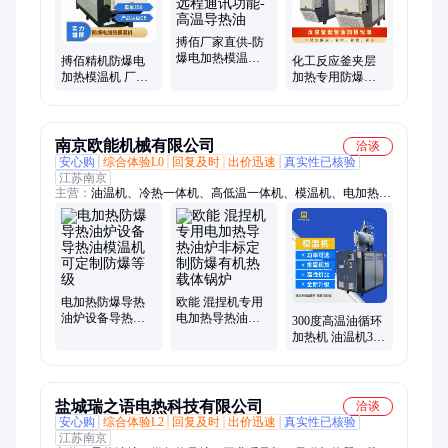
搏佰厂家直供-防
爆电加热模温机-
搏佰精机防爆电
化工反应釜夹层
RS485远程通讯功
加热模温机 厂家
加热专用防爆油
能- 高温导热油
直供 CE认证 严格
运油式模温机 盘
质检
管控温电导热油
南京欧能机械有限公司
洽谈
安心购
综合体验L0
回复及时
出价迅速
真实性已核验
江苏南京
主营：
油温机、冷热一体机、高低温一体机、模温机、电加热导
热油炉、防爆导热油炉、TCU控温系统、工业冷水机
电加热防爆导热
欧能 混捏机专用
油炉设备导热油
电加热导热油炉
300度高温油循环
模温机可定制防
非标定制防爆有
加热机 油温机350
爆等级
机热载体锅炉
度油膜机反应釜
配套
盐城瑞之语电热科技有限公司
洽谈
安心购
综合体验L2
回复及时
出价迅速
真实性已核验
江苏南京