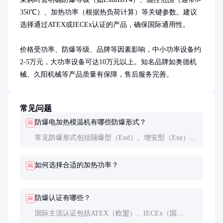
350℃）、加热功率（根据热负荷计算）等关键参数。建议
选择通过ATEX或IECEx认证的产品，确保国际通用性。

价格受功率、防爆等级、品牌等因素影响，中小功率设备约
2-5万元，大功率设备可达10万元以上。知名品牌如奥德机
械、久阳机械等产品质量有保障，售后服务完善。
常见问题
防爆电加热模温机有哪些防爆形式？
问
常见防爆形式包括隔爆型（Exd）、增安型（Exe）、
本安型（Exi）等。隔爆型应用最广，通过坚固外壳
containment内部爆炸；增安型通过增强安全性 prevent
如何选择合适的加热功率？
问
火花产生；本安型限制能量 below点火阈值。
防爆认证有哪些？
问
国际主流认证包括ATEX（欧盟）、IECEx（国