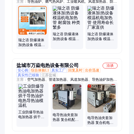
主营：
导热油炉、燃气热风炉、工业暖风机、风道加热器、防爆
导热油炉、法兰加热管、管道加热器、空气加热器、加热管、ptc
加热器、铸铜铸铝加热器、陶瓷加热器、翅片加热管、网带炉、
烘箱、烘道、盘管
瑞之语 防爆液体
瑞之语 防爆液体
加|热设备 模温机
加|热设备 模温机
瑞之语 防爆液体
电加热管 耐腐蚀
电加热管 使用寿
加|热设备 模温机
种类繁多
命长 厂家直供
电加热管 使用寿
命长 种类繁多
盐城市万焱电热设备有限公司
洽谈
安心购
综合体验L1
真实工厂
回复及时
出价迅速
真实性已核验
江苏盐城
主营：
空气加热器、管道加热器、风道加热器、导热油炉加热
器、电热风炉、电加热器、防爆加热器、防爆电加热器、井口加
热器、蒸汽加热器、电导热油炉、船用加热器、液体加热器、防
爆加热管、电加热管、气体加热器、电加热设备、烘房加热器、
压力容器加热器、工业加热器、压缩空气加热器、熔盐加热器、
油田加热器、导热油炉、暖风机
工业防爆导热油
电导热油夹套加
电加热器 烘干导
电导热油夹套加
热器 复合机配套
热油炉 电热导热
热器 复合机电加
导热油电加热机
油模温机
热 防爆油式模温
组 防爆油式模温
机