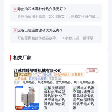
际）、UL（美国）、CNEx（中国）。不同地区可能
有不同要求，采购前需确认目标市场的认证要求。
导热油和水哪种传热介质更好？
问
导热油适用于高温（200-350℃），热稳定性好但成
本高；水适用于中低温（<180℃），环保经济但需防
垢处理。选择取决于工艺温度要求。
设备出现温度波动大怎么办？
问
可能原因包括传感器故障、PID参数失调、循环泵异
常或加热管损坏。建议先检查传感器和循环系统，再
调整PID参数，最后排查加热元件。
相关厂家
江苏精臻智造机械有限公司
洽谈
4年
厂
安心购
综合体验L1
回复及时
出价迅速
真实性已核验
江苏盐城
主营：
电加热器、风道加热器、空气加热器、烘干电加热设备、
烘干空气加热炉、成套(防爆)电加热器、电加热元件、导热油炉