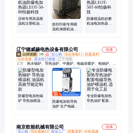
温恒湿机、净化空调、洁净空调、恒温恒湿空调、蒸发冷空调、
气悬浮冷水机
压铸专用高温模
防爆模温机砂磨
温机注塑机油防
机油电加热器
纺织印刷专用模
爆电加热器LEOT-
LEOT-50T-60怡扬
温机淋膜机油防
50-80怡扬科技
科技
爆电加热器LEOT-
50T-75怡扬科技
辽宁德威赫电热设备有限公司
洽谈
5年
品
安心购
综合体验L1
回复及时
出价迅速
真实性已核验
辽宁沈阳
主营：
热水锅炉、导热油炉、中频炉、电磁采暖炉、电锅炉、电
磁锅炉、电热锅炉、感应加热设备、电采暖炉、电取暖炉、电磁
蒸汽发生器、半导体电锅炉、全导体电锅炉、高频加热机、电磁
回转窑、电磁热风炉、轴承加热器、风道加热器、管道加热器、
熔炼炉、燃气容积式热水炉、燃气锅炉、高频淬火炉、高频炉、
商用燃气容积式热水器
防爆型电加热锅
专业防爆电加热
炉 导热油模温机
导热油炉 配套电
防爆电加热导热
油温机 高效节能
磁导热油炉模温
油炉 生产电磁导
定制款
机 适用于化工反
热油炉模温机 资
质齐全 可用于
南京欧能机械有限公司
洽谈
安心购
综合体验L0
真实工厂
回复及时
出价迅速