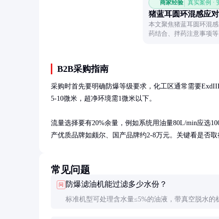
商家经验
真实案例 ·
猪蓝耳圆环混感应对
本文聚焦猪蓝耳圆环混感
药结合、拌药注意事项等
B2B采购指南
采购时首先要明确防爆等级要求，化工区通常需要ExdI
5-10微米，超净环境需1微米以下。

流量选择要有20%余量，例如系统用油量80L/min应选100
产优质品牌如颇尔、国产品牌约2-8万元。关键看是否取
常见问题
防爆滤油机能过滤多少水份？
问
标准机型可处理含水量≤5%的油液，带真空脱水的
将含水量降至50ppm以下。但乳化严重的油需先破