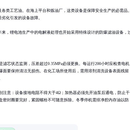
及各类工艺油。在海上平台和炼油厂，这类设备是保障安全生产的必需品
劣化引发的设备故障。

年来，锂电池生产中的电解液处理也开始采用特殊设计的防爆滤油设备，
滤芯状态监测，压差超过0.35MPa必须更换。每运行200小时应检查电机
爆面要保持清洁无损伤。在化工场所使用后，需用溶剂清洗设备表面残留


别注意：设备接地电阻不得大于4Ω；加热器必须先开油泵后通电，防止干
盒密封圈要完好，紧固螺栓不可随意拆除。冬季停机需排净腔内存油以防