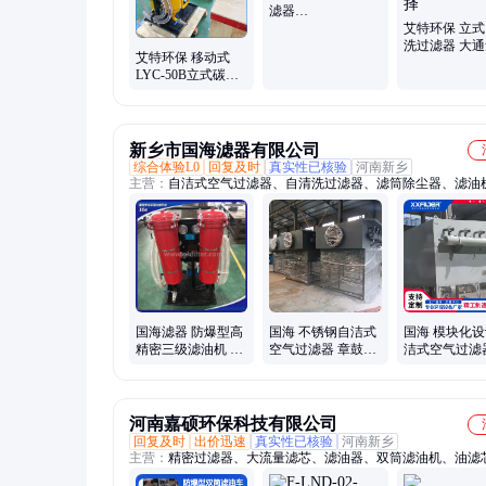
滤器
RFDBN/HC950DAP10GC1.1/-
艾特环保 立
V-113 进口滤材
洗过滤器 大
艾特环保 移动式
滤精度50um
LYC-50B立式碳钢
需选择
50L双筒防爆滤油机
新乡市国海滤器有限公司
综合体验L0
回复及时
真实性已核验
河南新乡
主营：
自洁式空气过滤器、自清洗过滤器、滤筒除尘器、滤油
结分离滤油机、移动式滤油机、保安过滤器、大流量水滤芯、
过滤器、浅层砂过滤器、精密过滤器、大流量保安过滤器、袋
器、脉冲除尘器、空气滤筒、反渗透设备、空气过滤器、超滤
软化水设备、滤元、焊烟净化器、反冲洗过滤器、刷式自清洗
器、袋式过滤器、折叠滤芯
国海滤器 防爆型高
国海 不锈钢自洁式
国海 模块化
精密三级滤油机 手
空气过滤器 章鼓动
洁式空气过滤
推式lyc-50b双筒
力离心压缩机进气
用于空压机前
空气过滤
滤 1000m³/min
河南嘉硕环保科技有限公司
回复及时
出价迅速
真实性已核验
河南新乡
主营：
精密过滤器、大流量滤芯、滤油器、双筒滤油机、油滤
气滤芯、滤袋、袋式过滤器、水样过滤器、汽水取样架配件