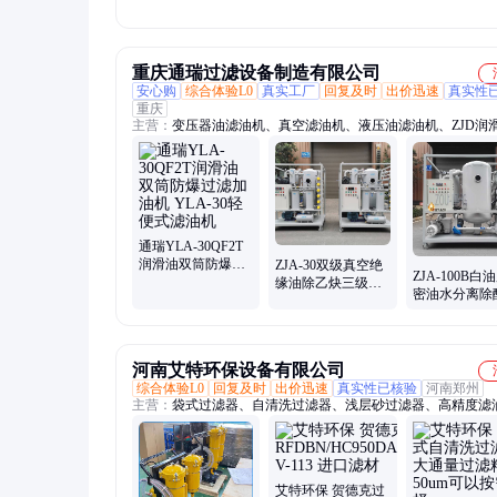
3.0kw 自吸能力强
域使用
重庆通瑞过滤设备制造有限公司
安心购
综合体验L0
真实工厂
回复及时
出价迅速
真实性
重庆
主营：
变压器油滤油机、真空滤油机、液压油滤油机、ZJD润
油机、聚结分离滤油机、ZJA双级真空滤油机、ZJB单级真空
机、柴油聚结分离滤油机、ZJC汽轮机油滤油机、透平油滤油
框滤油机、防爆滤油机、重庆通瑞过滤、过滤加油机、LZH-2
制器
通瑞YLA-30QF2T
润滑油双筒防爆过
ZJA-30双级真空绝
ZJA-100B白
滤加油机 YLA-30
缘油除乙炔三级净
密油水分离除
轻便式滤油机
油滤油机
功能双级真空
机
河南艾特环保设备有限公司
综合体验L0
回复及时
出价迅速
真实性已核验
河南郑州
主营：
袋式过滤器、自清洗过滤器、浅层砂过滤器、高精度滤
颇尔滤油机、液压油过滤器、液压油滤芯、黎明过滤器、自洁
过滤器、初效过滤器、高效过滤器、中效过滤器
艾特环保 贺德克过