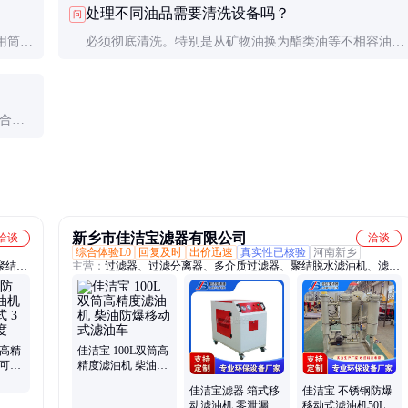
处理不同油品需要清洗设备吗？
问
用筒工
必须彻底清洗。特别是从矿物油换为酯类油等不相容油品
释放。
时，需用溶剂冲洗管路和滤筒，避免油品交叉污染引发故
障。
爆合格
电缆引
新乡市佳洁宝滤器有限公司
洽谈
洽谈
综合体验L0
回复及时
出价迅速
真实性已核验
河南新乡
聚结脱
主营：
过滤器、过滤分离器、多介质过滤器、聚结脱水滤油机、滤油
器、
机、纤维球过滤器、浅层砂过滤器、航煤过滤器、天然气过滤器、天
气除尘
然气聚结滤芯、聚结分离滤芯、酚醛树脂滤芯、自清洗过滤器、保安
尘器、
过滤器、精密过滤器、保安过滤器滤芯、大流量滤芯、大通量滤芯、
量过滤
反冲洗过滤器、袋式过滤器、活性炭过滤器、石英砂过滤器、核桃壳
滤芯
过滤器、油中除水过滤器、空气过滤器
爆高精
佳洁宝 100L双筒高
筒可移
精度滤油机 柴油防
滤精
爆移动式滤油车
佳洁宝滤器 箱式移
佳洁宝 不锈钢防爆
动滤油机 零泄漏可
移动式滤油机50L柴