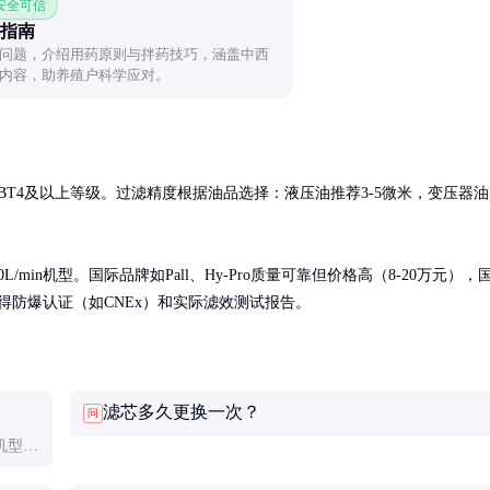
 安全可信
指南
问题，介绍用药原则与拌药技巧，涵盖中西
内容，助养殖户科学应对。
IBT4及以上等级。过滤精度根据油品选择：液压油推荐3-5微米，变压器油
L/min机型。国际品牌如Pall、Hy-Pro质量可靠但价格高（8-20万元），
得防爆认证（如CNEx）和实际滤效测试报告。
滤芯多久更换一次？
问
机型能
乳再过