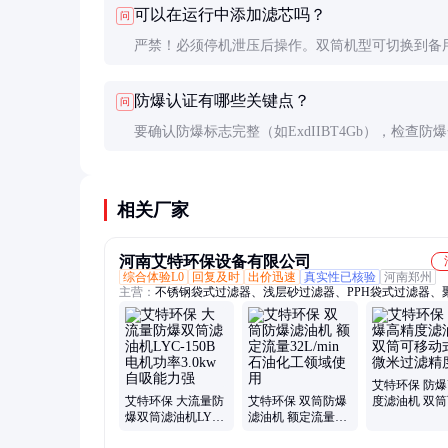
可以在运行中添加滤芯吗？
问
滤。
严禁！必须停机泄压后操作。双筒机型可切换到备
作后再更换，但添加新滤芯前需确保筒内压力完全
防爆认证有哪些关键点？
问
要确认防爆标志完整（如ExdIIBT4Gb），检查防
证有效期，核对设备铭牌与证书一致性，特别注意
入装置的防爆处理。
相关厂家
河南艾特环保设备有限公司
综合体验L0
回复及时
出价迅速
真实性已核验
河南郑州
主营：
不锈钢袋式过滤器、浅层砂过滤器、PPH袋式过滤器、
水滤油机、高效真空滤油机、高精密滤油机、不锈钢保安过滤
3M大流量水滤芯、煤气排水器、微孔精密过滤器、自洁式空
器、派克大流量水滤芯、旋流除污器、反渗透系统、滤筒式除
Y型过滤器、颇尔大流量水滤芯、黎明管道过滤器、派克大流
器、碳钢多介质过滤器、全自动自清洗过滤器、除尘布袋、油
艾特环保 防
艾特环保 大流量防
艾特环保 双筒防爆
度滤油机 双
爆双筒滤油机LYC-
滤油机 额定流量
动式 3微米过
150B 电机功率
32L/min 石油化工领
度