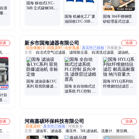
国海 移动式LYC-
式自清
50B 立式碳钢50L双
通量过
筒防爆滤油机
国海 机械化工厂废
国海 304不锈钢喷
可以按
油回收LYC-50B滤
砂处理蓝式过滤器
油机 双筒防爆滤油
碳钢管道除污器
车50L/min
DN150进出口法兰
新乡市国海滤器有限公司
洽谈
洽谈
综合体验L0
回复及时
出价迅速
真实性已核验
河南新乡
机、聚
主营：
自洁式空气过滤器、滤筒除尘器、自清洗过滤器、滤油机、液
多介质
压油滤油机、高精度滤油机、聚结脱水滤油机、高粘度油滤油机、浅
式除尘
层砂过滤器、多介质过滤器、保安过滤器、袋式过滤器、反冲洗过滤
设备、
器、反渗透设备、大流量滤芯、除尘滤筒、纤维球过滤器、核桃壳过
过滤
滤器、反渗透膜、压缩空气精密过滤器、石英砂过滤器、空气过滤
器、超滤设备、不锈钢滤芯、多柱式过滤器
国海 滤油设备LYC
国海 HYLQ系列钛
系列 双筒防爆滤油
国海 全自动烛式过
纤维烧结毡滤芯 耐
机 非标定做
滤系统 PLC控制 反
高温耐腐蚀 纳污容
设计自
向冲洗 滤饼层过滤
量大
器 适
精度高
置过
河南嘉硕环保科技有限公司
洽谈
洽谈
回复及时
真实性已核验
河南新乡
芯、空
主营：
滤油车、滤油器、液压件、50L滤油机、流量计、泄压阀、冷
却器、油滤芯、截止阀、扩散器、压缩机、安全阀、恒压阀、润滑