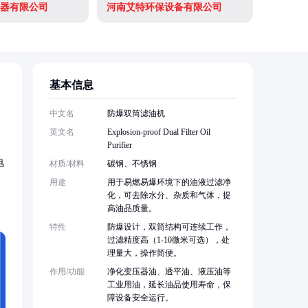
器有限公司
河南艾特环保设备有限公司
基本信息
。
中文名
防爆双筒滤油机
英文名
Explosion-proof Dual Filter Oil
Purifier
电
材质/材料
碳钢、不锈钢
用途
用于易燃易爆环境下的油液过滤净
化，可去除水分、杂质和气体，提
高油品质量。
特性
防爆设计，双筒结构可连续工作，
过滤精度高（1-10微米可选），处
理量大，操作简便。
作用/功能
净化变压器油、透平油、液压油等
工业用油，延长油品使用寿命，保
障设备安全运行。