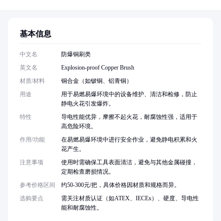
基本信息
中文名
防爆铜刷类
英文名
Explosion-proof Copper Brush
材质/材料
铜合金（如铍铜、铝青铜）
用途
用于易燃易爆环境中的设备维护、清洁和检修，防止
静电火花引发爆炸。
特性
导电性能优异，摩擦不起火花，耐腐蚀性强，适用于
高危险环境。
作用/功能
在易燃易爆环境中进行安全作业，避免静电积累和火
花产生。
注意事项
使用时需确保工具表面清洁，避免与其他金属碰撞，
定期检查磨损情况。
参考价格区间
约50-300元/把，具体价格因材质和规格而异。
选购要点
需关注材质认证（如ATEX、IECEx）、硬度、导电性
能和耐腐蚀性。