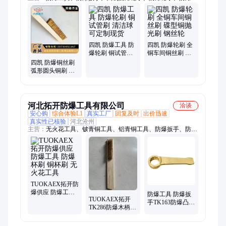
棍、防爆螺丝刀、防爆敲击扳手、防爆锨、防爆勾扳手、防爆开
桶扳手、青铜防爆工具
四凯 防爆工具 防
四凯 防爆轮刷 全
爆轮刷 铜试管刷
铜车间铜丝刷 碟
清洁球 可定制现
型铜抛光刷 钢丝
四凯 防爆铜丝刷
货
轮
弧形圆头铜刷 清
洁除尘除锈刷子
河北拓开防爆工具有限公司
洽谈
安心购
综合体验L1
真实工厂
回复及时
出价迅速
真实性已核验
河北沧州
主营：
无火花工具、铍青铜工具、铝青铜工具、防爆扳手、防爆
钳子、防爆锤子、防爆螺丝刀、防爆工具、防爆套筒、防爆起
子、防爆工具套装、防爆F扳手、防爆活扳手、防爆梅花扳手、
防爆开口扳手、防爆撬棍、防爆铲、防爆桶、防爆敲击扳手、铜
扳手、铜锤、铜合金工具、黄铜锤、紫铜锤、铜锹
TUOKAEX拓开防
爆供应 防爆工具
防爆工具 防爆扳
TUOKAEX拓开
防爆杯刷 铜杯刷
手TK163防爆凸形
TK286防爆木柄刷
无火花工具
敲击梅花扳手 性
铜刷子丝刷 无火
价比高
花工具