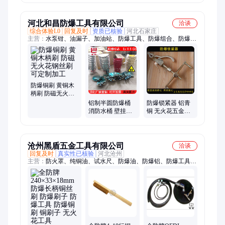
板刷 渤工牌
钢丝刷 批量现货
河北和昌防爆工具有限公司
洽谈
综合体验L0
回复及时
资质已核验
河北石家庄
主营：
水泵钳、油漏子、加油站、防爆工具、防爆组合、防爆f
扳手、防爆28件套、防爆铜斧子、防爆安全斧、防爆剥线钳、防
爆活扳手、管子钳、铜锤子、螺丝刀、梅花扳手、阀门扳手、消
防铝锹、黄铜紫铜、堵漏工具、套筒扳手、梅两用扳手、不带齿
耙子、切药材铜刀、敲击呆扳手、工具活扳手
防爆铜刷 黄铜木
柄刷 防磁无火花
钢丝刷可定制加
铝制半圆防爆桶
防爆锁紧器 铝青
工
消防水桶 壁挂式
铜 无火花五金工
半圆桶沙桶铜制5
具定制 需要工期
升7升10升规格
沧州黑盾五金工具有限公司
洽谈
回复及时
真实性已核验
河北沧州
主营：
防火罩、纯铜油、试水尺、防爆油、防爆铝、防爆工具、
吸油毡、堵漏器、油抽子、消防锹、下水道、平铲子、跨接线、
堵漏带、油提子、手锯架、断线钳、加油站、铁皮剪、铜铲刀、
防火帽、连接片、小油壶、削皮刀、泥抹子