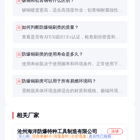
铍铜和铝青铜有什么区别？
问
铍铜硬度更高，适合高强度作业；铝青铜耐腐蚀性更
好，适合潮湿或腐蚀性环境。两者均为常见的防爆工
具材质。
如何判断防爆铜刷类的质量？
问
查看是否有ATEX或IECEx认证，检查刷丝密度和硬
度，确保导电性能良好。建议选择知名品牌产品。
防爆铜刷类的使用寿命是多久？
问
使用寿命取决于使用频率和环境条件。正常使用下，
约1-2年需更换。如发现刷丝磨损或导电性能下降，
应立即更换。
防爆铜刷类可以用于所有易燃环境吗？
问
需根据具体环境选择适合的材质和规格。极端环境下
（如高浓度氢气），可能需要特殊设计的防爆工具。
相关厂家
沧州海洋防爆特种工具制造有限公司
洽谈
安心购
综合体验L0
回复及时
出价迅速
真实性已核验