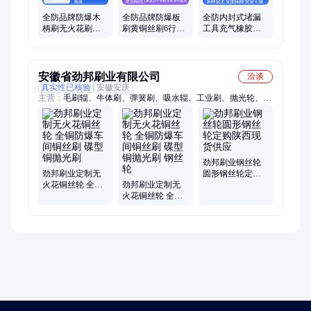
全防品牌防爆木
全防品牌防爆板
全防内封式堵漏
柄刷无火花刷子
刷黄铜丝刷6行防
工具充气橡胶密
厂家供应铜制丝
磁防腐木柄铜除
封防漏工具消防
刷
锈刷子管道刷
救援防外泄
安徽省劲邦刷业有限公司
洽谈
真实性已核验
安徽安庆
主营：
毛刷辊、牛体刷、弹簧刷、吸水辊、工业刷、抛光轮、钢
丝刷、环卫刷、管道刷、扫雪刷片、砖机条刷、密封条刷、猪鬃
毛刷、薄膜针辊、防尘毛刷、试管清洗刷、尼龙圆盘刷、磨料丝
刷辊、除锈清洗刷、洗地机滚刷、扫地机毛刷、抛光去毛刺刷、
不锈钢丝条刷、铝箔打孔针辊、钢丝轮
劲邦刷业钢丝轮
劲邦刷业定制无
圆形钢丝轮定购
火花铜丝轮 全铜
劲邦刷业定制无
陕西现货供应
防爆车间铜丝刷
火花铜丝轮 全铜
碟型铜抛光刷
防爆车间铜丝刷
碟型铜抛光刷 钢
丝轮