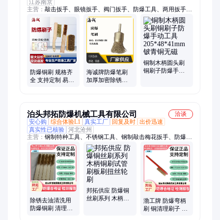
江苏南京
主营：
敲击扳手、眼镜扳手、阀门扳手、防爆工具、两用扳手、
木柄八角锤、敲击呆扳手、双头呆扳手、铜合金扳手、铜合金钳
子、铜质手动工具、铍青铜尖嘴钳、双头梅花扳手
铜制木柄圆头刷
铜刷子防爆手动
防爆铜刷 规格齐
海诚牌防爆笔刷
工具
全 支持定制 易燃
加厚加密除锈刷
205*48*41mm铍
易爆区域专用清
铜制无火花防磁
青铜无磁
扫刷 源头供应
EX
泊头邦拓防爆机械工具有限公司
洽谈
安心购
综合体验L1
真实工厂
回复及时
出价迅速
真实性已核验
河北沧州
主营：
钢制特种工具、不锈钢工具、钢制敲击梅花扳手、防爆活
扳手、防爆管钳子、防爆一字十字螺丝刀、防爆手拉葫芦、防爆
组合套工具、防爆成套套筒扳手、防爆铜扁铲、防爆泥子刀铲
刀、防爆开桶器、防爆拔轮器及耙子、钢制敲击开口扳手、铝制
油桶、钛合金工具、无磁排爆工具组套
邦拓供应 防爆铜
丝刷系列 木柄铜
除锈去油清洗用
渤工牌 防爆弯柄
刷试管刷板刷扭
防爆铜刷 清理刷
刷 铜清理刷子 硬
丝轮刷
弯柄刷子 铜合金
质板刷 长柄圆头