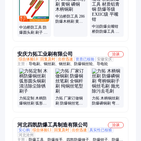
中泊桥防工具 286
防爆木柄刷 黄铜
磷铜 木柄铜刷
中泊防爆尖嘴钳
中泊桥防工具 防
桥防防爆工具 材
爆圆头刷 刷子 黄
质铝青铜 防爆等
铜合金 货号284
级EXIIC级 平嘴钳
木柄铜刷
安庆力拓工业刷有限公司
洽谈
综合体验L0
回复及时
出价迅速
资质已核验
安徽安庆
主营：
导电刷、铜丝刷、钢丝刷、防爆铜丝轮、导电轮
力拓定制 木柄防
力拓 厂家订做铜
力拓 木柄铜丝刷
爆铜丝刷 弧形圆
刷 防爆铜丝笔刷
防爆磷铜刷 弯柄
头铜刷 清洁除尘
全铜杆刷 纯铜丝
铜刷子 铜丝毛刷
除锈刷子
笔型刷
抛光除污去毛刺
河北四凯防爆工具制造有限公司
洽谈
安心购
综合体验L1
回复及时
出价迅速
真实性已核验
河北沧州
主营：
防爆工具、防爆扳手、四凯防爆锤子、防爆钳子、防爆撬