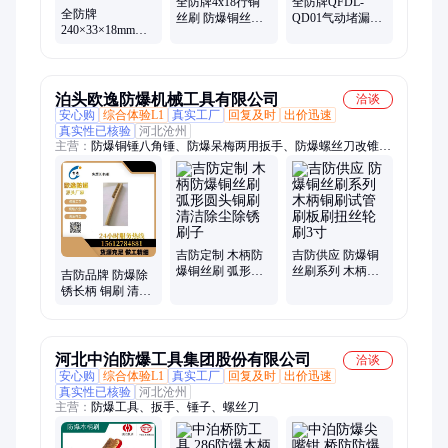
全防牌4x18行铜
全防牌QFDL-
全防牌
丝刷 防爆铜丝刷
QD01气动堵漏工
240×33×18mm防
金属表面清洁刷
具 吸盘式堵漏器
爆长柄铜丝刷 防
除漆除锈刷子 铜
油罐车堵漏
爆刷子 防爆工具
丝板刷 铜刷
防爆铜刷 铜刷子
无火花工具
泊头欧逸防爆机械工具有限公司
洽谈
安心购
综合体验L1
真实工厂
回复及时
出价迅速
真实性已核验
河北沧州
主营：
防爆铜锤八角锤、防爆呆梅两用扳手、防爆螺丝刀改锥、
防爆梅花开口扳手、防爆开桶扳手、防爆管钳子、防爆钳子类、
防爆套筒扳手、防爆敲击梅花扳手、防爆打击开口扳手、防爆F
扳手、防爆老虎钳、防爆内六角扳手、防爆成套组合工具、防爆
棘轮扳手、防爆铜锨、防爆撬棍撬扛、防爆羊角起钉器、防爆可
调勾扳手、防爆弯柄梅花开口扳手、紫铜锤黄铜锤
吉防定制 木柄防
吉防供应 防爆铜
爆铜丝刷 弧形圆
丝刷系列 木柄铜
吉防品牌 防爆除
头铜刷 清洁除尘
刷试管刷板刷扭
锈长柄 铜刷 清理
除锈刷子
丝轮刷3寸
刷 弯柄刷子 铜合
金板刷
河北中泊防爆工具集团股份有限公司
洽谈
安心购
综合体验L1
真实工厂
回复及时
出价迅速
真实性已核验
河北沧州
主营：
防爆工具、扳手、锤子、螺丝刀