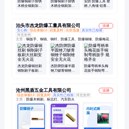
防爆铜刷子除锈
防爆铜刷子除锈
安防 防爆工具 塑
木柄全铜刷加厚
木柄全铜刷加厚
柄 八角锤 铝青铜
加密6*18行清洁
加密6*18行清洁
铜榔头厂家供货
打磨纯铜丝刷安
打磨纯铜丝刷安
防牌
防牌
泊头市杰龙防爆工量具有限公司
洽谈
安心购
综合体验L0
回复及时
出价迅速
真实性已核验
河北沧州
主营：
铜扳手、铜镐、铜钎、防爆工具、防爆铜锤、防爆梅花扳
手、防爆开口扳手、防爆消防桶、防爆铜锨、防爆铲、防爆管
钳、防爆撬棍、防爆钳子、防爆开桶扳手、防爆漏斗、防爆铜
桶、防爆内六角、防爆敲击扳手、防爆改锥螺丝刀、紫铜锤
杰龙防爆铜丝刷
杰防牌防爆半圆
防爆弯柄单头梅
铜制刷子板刷大
锉刀铍青铜锉子
花扳手铜制弯柄
丝刷安全无火花
铜制锉安全无火
扳手 规格齐全
花
沧州黑盾五金工具有限公司
洽谈
综合体验L0
回复及时
真实性已核验
河北沧州
主营：
防爆木柄刷、标志灯、汽车防火