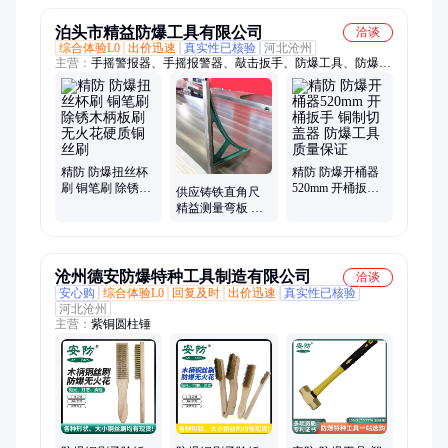
泊头市精益防爆工具有限公司
洽谈
综合体验L0
出价迅速
真实性已核验
河北沧州
主营：
手摇警报器、手摇报警器、敲击扳手、防爆工具、防爆扳
手、防爆手锤、防爆手拉葫芦、防爆套筒、防爆锹、花岗岩平
台、铜扳手、铜锤、铸铁平台、检测平台、阀门扳手、垫铁、研
磨平台、磁性V型架、镁铝平尺、检验平台、方箱、敲击梅花扳
手、大理石平台
精防 防爆扭丝杯
精防 防爆开桶器
刷 铜笔刷 除锈木
520mm 开桶扳手
供应铸铁直角尺
柄板刷 无火花硬
铜制切盖器 防爆
精益测量弯板 检
质铜丝刷
工具 质量保证
验测量角尺L型拐
尺 欢迎定做
沧州德安防爆特种工具制造有限公司
洽谈
安心购
综合体验L0
回复及时
出价迅速
真实性已核验
河北沧州
主营：
紫铜圆柱锤