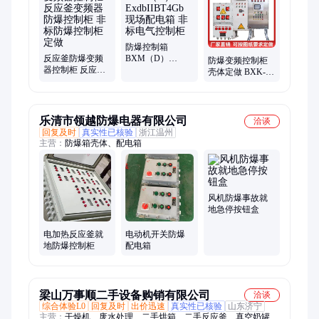
摸屏箱、散热性柜、插座开关、消防模块、箱体外壳、配电装
置、断路器仪表
防爆控制箱
反应釜防爆变频
BXM（D）
防爆变频控制柜
器控制柜 反应釜
ExdbIIBT4Gb现场
壳体定做 BXK-T
变频器防爆控制
配电箱 非标电气
防爆电控柜 变频
柜 非标防爆控制
控制柜
器防爆启动柜
柜定做
乐清市领越防爆电器有限公司
洽谈
回复及时
真实性已核验
浙江温州
主营：
防爆箱壳体、配电箱
风机防爆事故就
地急停按钮盒
电加热反应釜就
电动机开关防爆
地防爆控制柜
配电箱
梁山万事顺二手设备购销有限公司
洽谈
综合体验L0
回复及时
出价迅速
真实性已核验
山东济宁
主营：
干燥机、废水处理、二手烘箱、二手反应釜、真空奶罐、