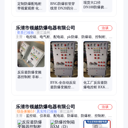
现货大口径
定制防爆配电柜
BNG防爆软管穿
DN100防爆挠性
带视窗观察 化工
线管 DN20四分六
连接穿线管DN70
反应釜控制 防爆
分一寸双内连接
防 爆扰性管80橡
性能稳定
管挠性管
胶绕性管
乐清市领越防爆电器有限公司
洽谈
资质已核验
浙江温州
主营：
电控箱、电气柜、配电箱、plc防爆、防爆箱、控制柜、防
爆电、旁防爆、bxk防爆、防爆配、防爆照明、防爆防腐、按钮
防爆、触摸屏、操作柱、箱壳体、配电柜、操作箱、控制箱、箱
定做、检修箱、断路器、报警器、开关箱、计算机
反应釜防爆变频
器控制柜 非标防
爆控制柜 反应釜
BYK-全自动反应
化工厂反应釜防
防爆电控柜
釜防爆变频控制
爆电控柜 BXK防
柜 BYK防爆控制
爆控制柜 防爆电
柜
气柜
乐清市领越防爆电器有限公司
洽谈
综合体验L0
真实性已核验
浙江温州
主营：
监控箱、仪表箱、配电箱、防爆箱、防爆柜、控制柜、防
爆电柜、防爆电箱、防爆壳体、防爆电器、防爆变频器、防爆电
气箱、隔爆箱、显示屏、控制箱、配电柜、插销箱、电控柜、触