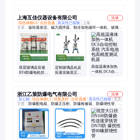
配电柜厂家定制
釜防爆PLC系统柜
控制系统 化工厂
反应釜防爆自控
柜
上海互佳仪器设备有限公司
洽谈
综合体验L0
出价迅速
真实性已核验
上海
主营：
旋转蒸发仪、磁力搅拌器、制冷加热循环一体机、玻璃反
应釜、水热合成反应釜、低温冷却液循环泵、高温恒温油浴锅、
循环水真空泵、玻璃仪器气流烘干器、恒温油水浴锅、四氟搅拌
桨
高低温液体加热
双层玻璃反应釜
定制玻璃晶化反
一体机 DCS自动
BT4防爆电机控制
应釜实验室正负
控制系统 汽车电
柜 夹套恒温加热
压抽滤装置固相
池包高精度测试
冷却 互佳支持定
合成催化搅拌器
机器
制
旋转
浙江乙策防爆电气有限公司
洽谈
安心购
综合体验L2
回复及时
出价迅速
真实性已核验
北京
主营：
防爆配电箱、防爆正压柜、防爆检修箱、防爆绕性管、接
线箱、防腐三防控制箱、三通四通连线盒