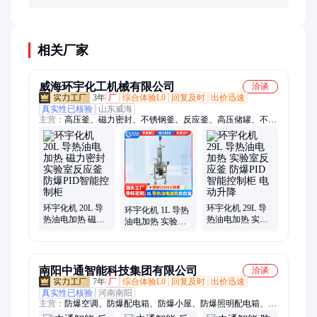
型等多方面，非专业改装可能留下安全隐患。应从正
规渠道采购专用防爆控制柜。
相关厂家
威海环宇化工机械有限公司
洽谈
3年
厂
综合体验L0
回复及时
出价迅速
真实性已核验
山东威海
主营：
高压釜、磁力密封、不锈钢釜、反应釜、高压储罐、不锈
钢复合板、双端面机械密封、夹套循环导热油
环宇化机 20L 导
环宇化机 29L 导
环宇化机 1L 导热
热油电加热 磁力
热油电加热 实验
油电加热 实验室
密封 实验室反应
室反应釜 防爆PID
反应釜 防爆PID智
釜 防爆PID智能控
智能控制柜 电动
能控制柜 非标定
制柜
升降
制
南阳中通智能科技集团有限公司
洽谈
7年
厂
综合体验L0
回复及时
出价迅速
真实性已核验
河南南阳
主营：
防爆空调、防爆配电箱、防爆小屋、防爆照明配电箱、防
爆配电柜、防爆控制箱、防爆控制柜、防爆正压柜、防爆电控