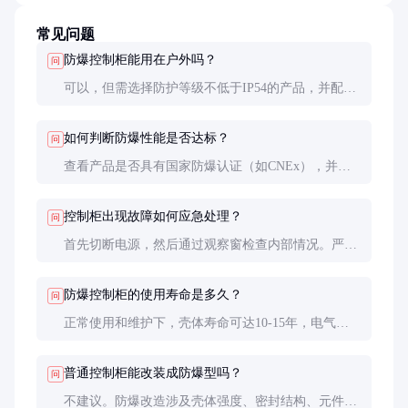
常见问题
防爆控制柜能用在户外吗？
问
可以，但需选择防护等级不低于IP54的产品，并配备
防晒防雨罩。在寒冷地区还需考虑低温启动问题，可
能需要选配加热装置。
如何判断防爆性能是否达标？
问
查看产品是否具有国家防爆认证（如CNEx），并核
对防爆标志与工况匹配。实际使用中，可通过定期气
密性测试验证防爆性能。
控制柜出现故障如何应急处理？
问
首先切断电源，然后通过观察窗检查内部情况。严禁
带电开盖检修！简单故障可按说明书复位，复杂问题
应联系专业人员进行防爆维护。
防爆控制柜的使用寿命是多久？
问
正常使用和维护下，壳体寿命可达10-15年，电气元
件约5-8年需更换。在腐蚀性环境中，可能需要更频
繁的部件更新。
普通控制柜能改装成防爆型吗？
问
不建议。防爆改造涉及壳体强度、密封结构、元件选