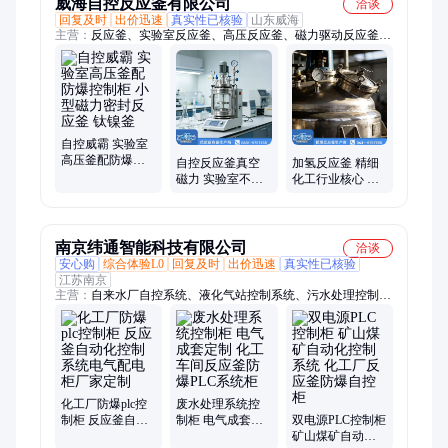
威海自控反应釜有限公司
洽谈
回复及时
出价迅速
真实性已核验
山东威海
主营：
反应釜、实验室反应釜、高压反应釜、磁力驱动反应釜、
不锈钢反应釜、磁力反应釜、磁力搅拌反应釜、实验反应釜、小
型反应釜、加氢反应釜、钛反应釜、电加热反应釜、高压釜、压
力容器
自控威霸 实验室
高压釜配防爆控
自控反应釜真空
加氢反应釜 精细
制柜 小型磁力密
磁力 实验室不锈
化工行业核心 高
封反应釜 钛镍釜
钢高压加氢医药
效传热 缩短反应
研发试验装置
时间 自控威霸
南京纬通智能科技有限公司
洽谈
安心购
综合体验L0
回复及时
出价迅速
真实性已核验
江苏南京
主营：
自来水厂自控系统、液化气站控制系统、污水处理控制系
统、PLC控制柜、废水处理控制柜、变频控制柜、软启动控制
柜、自动化控制柜、风机变频控制柜、水泵变频控制柜、电机变
频控制柜、恒压供水PLC控制柜、泵站自控系统、闸门控制系
统、自动化控制系统、车棚自动喷淋系统、车棚自动喷淋装置、
机器人码垛、机器人上下料、机器人搬运、码垛机、拆垛机、机
器人喷涂、机器人打磨、机械臂码垛
化工厂防爆plc控
废水处理系统控
制柜 反应釜自动
制柜 电气成套定
双电源PLC控制柜
化控制系统电气
制 化工车间反应
矿山煤矿自动化