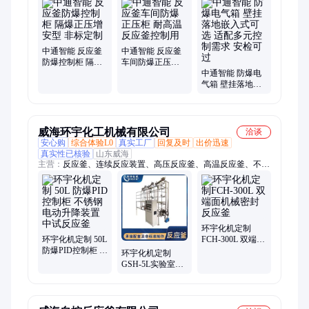
柜、防爆监控、防爆灯具、防爆计算机、防爆除湿机、防爆接线
箱、防爆电源箱、防爆仪表箱、防爆检修箱
中通智能 反应釜
中通智能 反应釜
防爆控制柜 隔爆
车间防爆正压柜
正压增安型 非标
耐高温 反应釜控
中通智能 防爆电
定制
制用
气箱 壁挂落地嵌
入式可选 适配多
元控制需求 安检
可过
威海环宇化工机械有限公司
洽谈
安心购
综合体验L0
真实工厂
回复及时
出价迅速
真实性已核验
山东威海
主营：
反应釜、连续反应装置、高压反应釜、高温反应釜、不锈
钢反应釜、实验室反应釜、工业反应釜
环宇化机定制
环宇化机定制 50L
FCH-300L 双端面
防爆PID控制柜 不
机械密封反应釜
环宇化机定制
锈钢 电动升降装
GSH-5L实验室电
置 中试反应釜
加热精馏釜系统
材质S31603