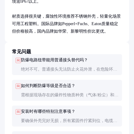
境需IP67以上。

材质选择很关键，腐蚀性环境推荐不锈钢外壳，轻量化场景
可用工程塑料。国际品牌如Pepperl+Fuchs、Eaton质量稳定
但价格较高，国内品牌如华荣、新黎明性价比更优。
常见问题
防爆电路纽带能用普通接头替代吗？
问
绝对不可。普通接头无法防止火花外泄，在危险环境
中使用极易引发爆炸，必须使用经过认证的防爆产
品。
如何判断防爆等级是否合适？
问
需根据现场存在的爆炸性物质种类（气体/粉尘）和点
燃温度来选择。石油化工环境通常需要至少ExdIIBT4
等级。
安装时有哪些特别注意事项？
问
要确保外壳完好无损，所有紧固件拧紧到位，电缆引
入装置密封良好。安装后应进行接地测试，确保接地
可靠。