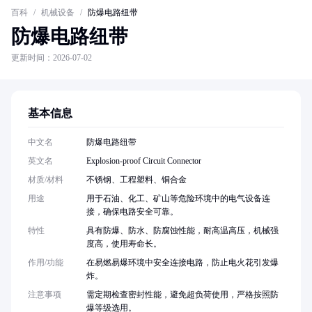
百科
/
机械设备
/
防爆电路纽带
防爆电路纽带
更新时间：2026-07-02
基本信息
中文名
防爆电路纽带
英文名
Explosion-proof Circuit Connector
材质/材料
不锈钢、工程塑料、铜合金
用途
用于石油、化工、矿山等危险环境中的电气设备连
接，确保电路安全可靠。
特性
具有防爆、防水、防腐蚀性能，耐高温高压，机械强
度高，使用寿命长。
作用/功能
在易燃易爆环境中安全连接电路，防止电火花引发爆
炸。
注意事项
需定期检查密封性能，避免超负荷使用，严格按照防
爆等级选用。