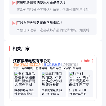
防爆电路纽带的使用寿命是多久？
问
正常使用和维护下可达8-10年，但密封圈等易损件建
议3-5年更换一次。在腐蚀性环境中需缩短检查周
期。
可以自行改装防爆电路纽带吗？
问
严禁任何改装，这会破坏产品的防爆性能。如需特殊
规格，应向制造商定制经过认证的产品。
相关厂家
江苏振泰电缆有限公司
洽谈
综合体验L0
回复及时
真实性已核验
辽宁葫芦岛
主营：
电线电缆、特种电缆、船用电缆、石油平台电缆
振泰防爆电路纽
振泰同轴电缆 阻
行车扁 YCFB
带 镀锡铜圆线 阻
燃PVC护套 多芯
YCB行车用耐磨
燃强耐温 黑色定
计算机线 定制长
高柔性 电缆生产
制
度
厂家