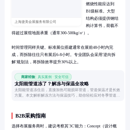
燃烧性能应达到
B1级标准。大型
结构必须提供钢结
上海捷美会展服务有限公司
构计算书，荷载不
得超过展馆地面承重（通常300-500kg/㎡）。

时间管理同样关键。标准展位搭建通常在展前48小时内完
成，而拆除往往只有展后6-8小时。专业团队会采用'逆向拆
解'规划法，将拆除效率提升30%以上。
商家经验
真实案例 · 安全可信
太阳能管道冻了？解冻与保温全攻略
太阳能管道冻住后，直接加热可能损坏管道，管道保温才是长效
方案。本文解析解冻方法与保温技巧，助你轻松应对冬季管道冻
结问题。
B2B采购指南
选择布展服务商时，建议考察其'3C'能力：Concept（设计概