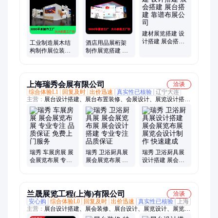
建材展览搭建 设
计搭建 展会搭建
工业制造展木结
酒店用品展桁架
展台搭建 靠谱布
构制作展位装修
制作展览搭建 设
展公司
展览布展纯工厂
计搭建 展会搭建
诚信源头工厂
靠谱布展公司
上海瑞秀会展有限公司
洽谈
综合体验L1
回复及时
出价迅速
真实性已核验
辽宁大连
主营：
展台设计搭建、展台布置装修、会展设计、展览设计搭
建、展览馆设计制作、展览展位搭建、展厅设计制作、活动策
划、展会搭建、展台搭建、展位装修、会展服务、美陈制作、展
台制作
瑞秀 车展房展 展
瑞秀 卫浴厨具展
瑞秀 卫浴厨具展
会展览布展 专业
展会展览布展 展
设计搭建 展会展
专注 品质保证 免
会设计搭建 专业
览布展 展览会设
费上门服务
专注 品质保证
计制作 快速建成
兰晟展览工程(上海)有限公司
洽谈
安心购
综合体验L0
回复及时
出价迅速
真实性已核验
上海
主营：
展台设计搭建、展会装修、展台设计、展览设计、展览公
司、展览设计制作、展览制作、上海展览设计、活动策划、企业