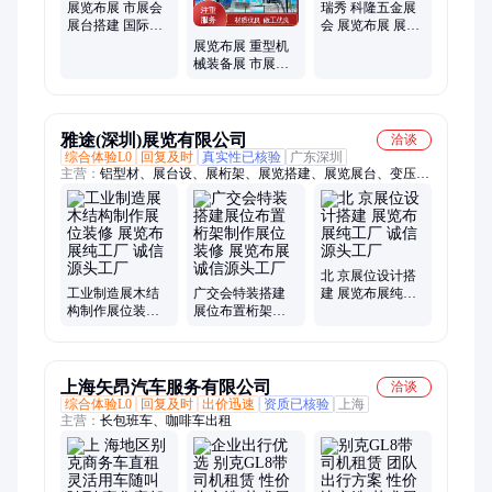
展览布展 市展会
瑞秀 科隆五金展
展台搭建 国际低
会 展览布展 展台
空经济展 瑞秀
展位搭建制作
展览布展 重型机
械装备展 市展会
展台搭建 瑞秀
雅途(深圳)展览有限公司
洽谈
综合体验L0
回复及时
真实性已核验
广东深圳
主营：
铝型材、展台设、展桁架、展览搭建、展览展台、变压
器、展台搭、展展台、展台制、家电展、木结构、展台装、广交
会、电子展、定制家居、展会桁架、展位装修、展位搭建、展会
搭建、标摊搭建、建材展台、展柜定制、展厅装修、工厂展位、
桁架搭建
北 京展位设计搭
工业制造展木结
广交会特装搭建
建 展览布展纯工
构制作展位装修
展位布置桁架制
厂 诚信源头工厂
展览布展纯工厂
作展位装修 展览
诚信源头工厂
布展诚信源头工
厂
上海矢昂汽车服务有限公司
洽谈
综合体验L0
回复及时
出价迅速
资质已核验
上海
主营：
长包班车、咖啡车出租