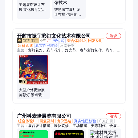
主题展馆设计布
展 文化展厅定制
智慧城市展厅设
非遗传承展示
计布展 信息化综
合服务 多媒体数
字影像技术
开封市振宇彩灯文化艺术有限公司
洽谈
6年
厂
安心购
综合体验L0
回复及时
出价迅速
真实性已核验
河南开封
主营：
彩灯花灯、彩车花车、灯光节、春节彩灯制作、彩车、彩
船、稻草人、彩灯定制、花灯定制、彩灯花灯定制、灯光节定
制、巡游花车定制、节日庙会彩灯、手工花灯定制、灯会灯展策
划、春节花灯、春节彩灯、元旦彩灯定制
大型户外夜游展
览彩灯 景点装饰
亮化手工动物花
灯布展振宇彩 灯
广州科麦隆展览有限公司
洽谈
综合体验L1
回复及时
出价迅速
真实性已核验
广东广州
主营：
展台设计搭建、展位装修、主场搭建、美陈制作、会展服
务、展位布置、广交会搭建、博会搭建、展台设计