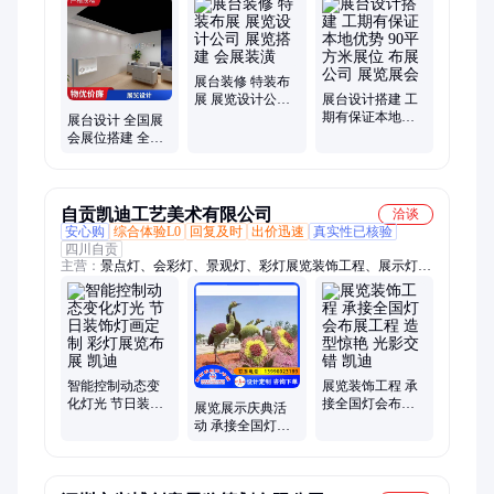
展厅设计施工、展台搭建、上海展台搭建
展台装修 特装布
展 展览设计公司
展台设计搭建 工
展览搭建 会展装
期有保证本地优
展台设计 全国展
潢
势 90平方米展位
会展位搭建 全程
布展公司 展览展
服务 展览布展公
会
司 资质齐全
自贡凯迪工艺美术有限公司
洽谈
安心购
综合体验L0
回复及时
出价迅速
真实性已核验
四川自贡
主营：
景点灯、会彩灯、景观灯、彩灯展览装饰工程、展示灯、
工艺品、展会花灯、古镇灯会、特色灯会、主题灯会、动物装
饰、卡通雕塑、仿铜雕塑、景观摆件、新年彩灯、户外彩灯、氛
围装饰、民俗彩灯、亮化装饰、节日彩灯、欧式雕塑、春节花
灯、彩灯花灯、人物雕塑、动物雕塑、景观雕塑
智能控制动态变
展览装饰工程 承
化灯光 节日装饰
接全国灯会布展
展览展示庆典活
灯画定制 彩灯展
工程 造型惊艳 光
动 承接全国灯会
览布展 凯迪
影交错 凯迪
布展工程 造型惊
艳 独特设计 凯迪