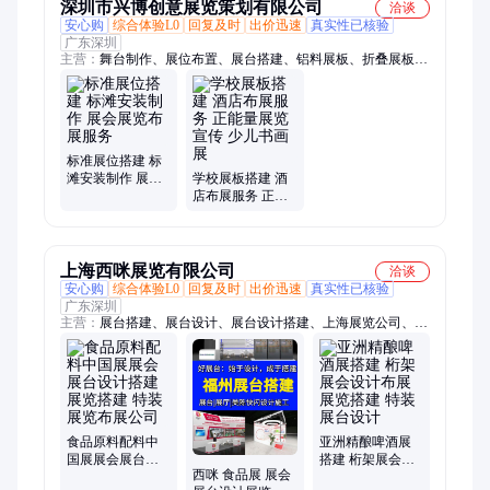
深圳市兴博创意展览策划有限公司
洽谈
安心购
综合体验L0
回复及时
出价迅速
真实性已核验
广东深圳
主营：
舞台制作、展位布置、展台搭建、铝料展板、折叠展板、
铝料展台、展板出租、展板搭建、舞台搭建、展位租赁、绣钢桁
架、方铝型材、出租帐篷、标滩展台、帐篷搭建、桁架租赁、展
板布置、出租桁架、桁架帐篷、出租标滩、铝合金帐篷、铝合金
桁架、背景板设计、料展位出租、展位搭建
标准展位搭建 标
滩安装制作 展会
学校展板搭建 酒
展览布展服务
店布展服务 正能
量展览宣传 少儿
书画展
上海西咪展览有限公司
洽谈
安心购
综合体验L0
回复及时
出价迅速
真实性已核验
广东深圳
主营：
展台搭建、展台设计、展台设计搭建、上海展览公司、展
位设计布置、文化墙展厅设计施工、展会设计搭建、展会搭建公
司、海外展台设计搭建
食品原料配料中
亚洲精酿啤酒展
国展展会展台设
搭建 桁架展会设
西咪 食品展 展会
计搭建展览搭建
计布展 展览搭建