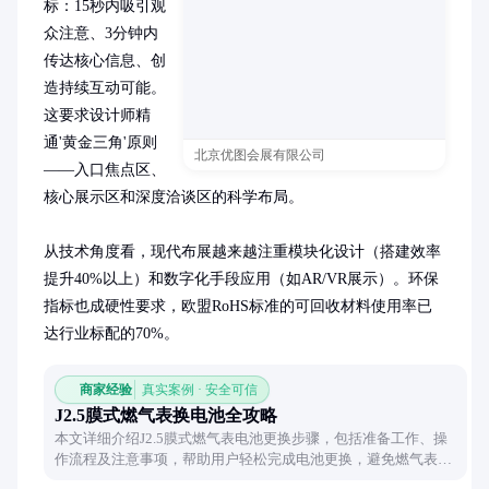
标：15秒内吸引观
众注意、3分钟内
传达核心信息、创
造持续互动可能。
这要求设计师精
通'黄金三角'原则
北京优图会展有限公司
——入口焦点区、
核心展示区和深度洽谈区的科学布局。

从技术角度看，现代布展越来越注重模块化设计（搭建效率
提升40%以上）和数字化手段应用（如AR/VR展示）。环保
指标也成硬性要求，欧盟RoHS标准的可回收材料使用率已
达行业标配的70%。
商家经验
真实案例 · 安全可信
J2.5膜式燃气表换电池全攻略
本文详细介绍J2.5膜式燃气表电池更换步骤，包括准备工作、操
作流程及注意事项，帮助用户轻松完成电池更换，避免燃气表停
机尴尬。