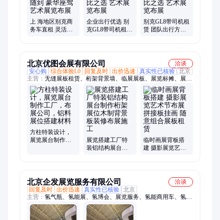
上 海地区别克商
企业出行优选 别
别克GL8带司机租
务车直租 灵活用
克GL8带司机租赁
赁 团队出行方案
车随叫随到 豪华
性价比之选 艺术
性价比之选 艺术
座驾 艺术展览布
展览布展
展览布展
展
北京优图会展有限公司
洽谈
安心购
综合体验L0
回复及时
出价迅速
真实性已核验
北京
主营：
无缝展板租赁、桁架背景墙、临展展板、展览标摊、展览
铝料、八棱柱展板租赁、标摊铝料订做、展会标摊搭建、挂画展
板租赁、定做书画展板、北京展板租赁、无缝展墙租赁、八棱柱
展位铝材、书画展架背墙、艺术画展布置、博物馆展墙出租、八
棱柱展板销售、画展活动设计搭建、画展背板出租、标摊铝材、
画展展墙、展板展墙、折叠屏风展板、展位租赁、艺术挂画板墙
方柱特装设计，
展览展台制作工
展览搭建工厂特
临时画展背板搭
厂，布展公司，
装铝结构展台制
建 摄影展览艺术
铝料展位搭建材
作桁架展位木制
节布展 拼接板挂
料
背景板装修布展
画 随意组合展板
施工
租赁
北京企发展览服务有限公司
洽谈
回复及时
出价迅速
真实性已核验
北京
主营：
氢气瓶、氢能展、氢博会、展览服务、氢能商用车、氢能
技术装备