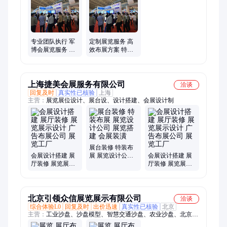
专业团队执行 军
定制展览服务 高
博会展览服务 高
效布展方案 特种
效布展一站式服
电子元器件展区
务 高效执行缩短
设计
工期
上海捷美会展服务有限公司
洽谈
回复及时
真实性已核验
上海
主营：
展览展位设计、展台设、设计搭建、会展设计制
展台装修 特装布
会展设计搭建 展
展 展览设计公司
会展设计搭建 展
厅装修 展览展示
展览搭建 会展装
厅装修 展览展示
设计 广告布展公
潢
设计 广告布展公
司 展览工厂
司 展览工厂
北京引领众信展览展示有限公司
洽谈
综合体验L0
回复及时
出价迅速
真实性已核验
北京
主营：
工业沙盘、沙盘模型、智慧交通沙盘、农业沙盘、北京模
型公司、沙盘公司、沙盘厂家、售楼沙盘、展厅设计公司、建筑