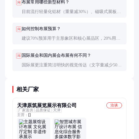
布展常用哪些新型材料？
问
目前流行轻量化铝材（重量减30%）、磁吸式展板
（搭建提速50%）、LED软膜（能耗降60%），以及
可循环使用的PP中空板等环保材料。
如何控制布展预算？
问
建议70%预算用于主形象区和核心展品区，20%用于
功能区域，10%留作应急。重复使用模块化结构可降
低30-40%成本。
国际展会和国内展会布展有何不同？
问
国际展更注重简洁明快的视觉传达（文字量减少50%
以上），展位高度通常限制在4米内，且对材料环保
认证（如FSC）要求更严格。
相关厂家
天津原筑展览展示有限公司
洽谈
厂家直供
品质保证
天津
主营：
[]