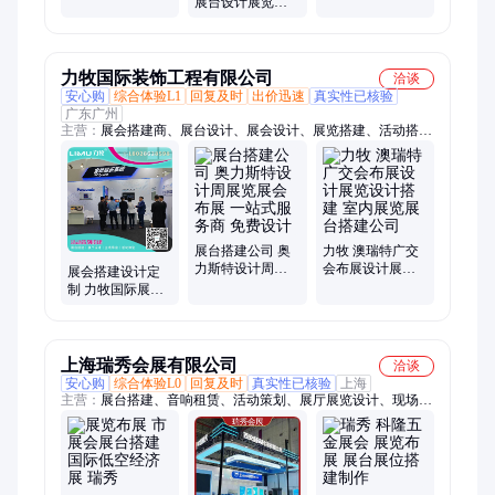
展台设计展览布
特装展览布展公
特装展台设计
展 快速建成 保证
司
工期 一条龙服务
力牧国际装饰工程有限公司
洽谈
安心购
综合体验L1
回复及时
出价迅速
真实性已核验
广东广州
主营：
展会搭建商、展台设计、展会设计、展览搭建、活动搭
建、快闪店搭建、展会设计搭建、展台设计搭建
展台搭建公司 奥
力牧 澳瑞特广交
力斯特设计周展
会布展设计展览
展会搭建设计定
览展会布展 一站
设计搭建 室内展
制 力牧国际展览
式服务商 免费设
览展台搭建公司
布展展台策划搭
计
建 提供施工安装
服务
上海瑞秀会展有限公司
洽谈
安心购
综合体验L0
回复及时
真实性已核验
上海
主营：
展台搭建、音响租赁、活动策划、展厅展览设计、现场布
置、物料租赁、舞台布置、背景板制作、LED大屏租赁、舞台灯
光音响设备租赁、舞台搭建、桁架搭建、会议布置