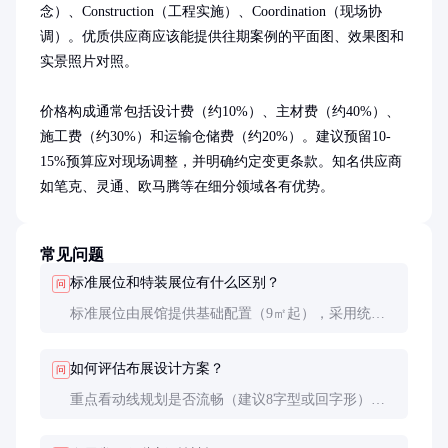
念）、Construction（工程实施）、Coordination（现场协
调）。优质供应商应该能提供往期案例的平面图、效果图和
实景照片对照。

价格构成通常包括设计费（约10%）、主材费（约40%）、
施工费（约30%）和运输仓储费（约20%）。建议预留10-
15%预算应对现场调整，并明确约定变更条款。知名供应商
如笔克、灵通、欧马腾等在细分领域各有优势。
常见问题
标准展位和特装展位有什么区别？
问
标准展位由展馆提供基础配置（9㎡起），采用统一
模板；特装展位可自定义设计和搭建，面积通常36㎡
以上，成本高但展示效果显著提升。
如何评估布展设计方案？
问
重点看动线规划是否流畅（建议8字型或回字形）、
视觉焦点是否突出（应有1-2个核心视觉点）、互动
区域设置是否合理（占面积15-20%为宜）。