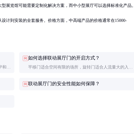
大型展览馆可能需要定制化解决方案，而中小型展厅可以选择标准化产品。
设计到安装的全套服务。价格方面，中高端产品的价格通常在15000-
如何选择联动展厅门的开启方式？
问
护和定
平移门适合空间有限的场所，旋转门适合人流量大的入
次专业
口，折叠门则适合需要大面积开启的场景。具体选择应考
联动展厅门的安全性能如何保障？
问
虑空间、人流量和美观要求。