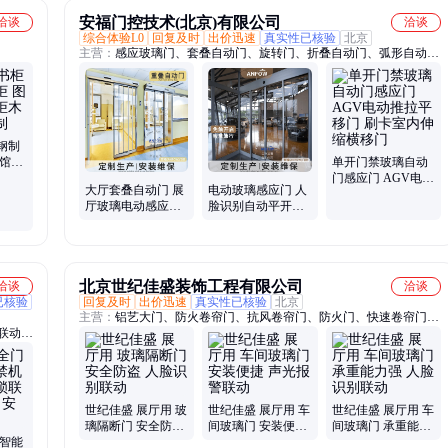
安福门控技术(北京)有限公司
洽谈
洽谈
综合体验L0
回复及时
出价迅速
真实性已核验
北京
主营：
感应玻璃门、套叠自动门、旋转门、折叠自动门、弧形自动
门、平移平开门、电动平移门、电动平开门、自动门感应门、玻璃感
应门、电动感应门
钢制
书馆书
单开门禁玻璃自动
家可
门感应门 AGV电动
大厅套叠自动门 展
电动玻璃感应门 人
推拉平移门 刷卡室
厅玻璃电动感应重
脸识别自动平开门
内伸缩横移门
叠门定制 重叠联动
电控左右双开门 智
平移门安装
能平移玻璃门
北京世纪佳盛装饰工程有限公司
洽谈
洽谈
已核验
回复及时
出价迅速
真实性已核验
北京
主营：
铝艺大门、防火卷帘门、抗风卷帘门、防火门、快速卷帘门、
联动互
车库门、铝艺围栏
银行4
A级
备间甲
门、
世纪佳盛 展厅用 玻
世纪佳盛 展厅用 车
世纪佳盛 展厅用 车
务前
璃隔断门 安全防盗
间玻璃门 安装便捷
间玻璃门 承重能力
 智能
人脸识别联动
声光报警联动
强 人脸识别联动