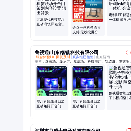
定制LED智慧
五洲现代科技展厅
一体机 教学培训
互动滑轨屏 租赁联
教育触摸一体
会议一体机多语言
动开合门 策划内容
议机
支持 无线投屏分期
设置 演出背景
付款企业采购 五洲
视界品牌
鲁视通(山东)智能科技有限公司
综合体验L0
回复及时
真实性已核验
山东济南
主营：
影流墙、显示屏、魔法墙、科技展厅、轨道屏、雷达墙
签名、照片合成、展示软件、互动软件、信息检测、空中翻书
翻书、数字手环、信息采集、播控软件、拍照答题、中控系统
滑轨屏、互动照片墙、触摸屏软件、一体机软件、弧形滑轨屏
拼接屏、组合滑轨屏
鲁视通智能虚
子书模拟翻书
展厅直线弧形LED
展厅直线弧形LED
定制 触摸屏 
互动矩阵开合门多
互动矩阵开合门多
隔空 红外 手
屏联动左右移动旋
屏联动上下左右移
转滑轨屏软件
动旋转滑轨屏
深圳市戈威士电子科技有限公司