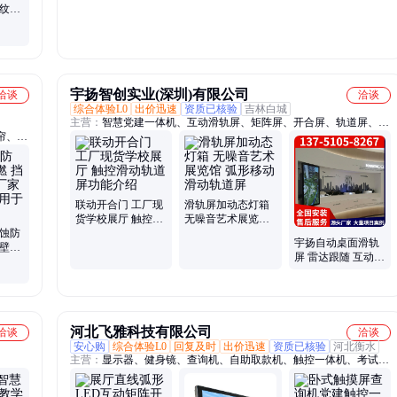
指纹密
防撬防
宇扬智创实业(深圳)有限公司
洽谈
洽谈
综合体验L0
出价迅速
资质已核验
吉林白城
主营：
智慧党建一体机、互动滑轨屏、矩阵屏、开合屏、轨道屏、滑
帘、活
轨屏解决方案、触摸一体机
联动开合门 工厂现
滑轨屏加动态灯箱
货学校展厅 触控滑
无噪音艺术展览馆
腐蚀防
动轨道屏功能介绍
弧形移动滑动轨道
宇扬自动桌面滑轨
垂壁生
屏
屏 雷达跟随 互动滑
速度快
动轨道屏结构原理
河北飞雅科技有限公司
洽谈
洽谈
安心购
综合体验L0
回复及时
出价迅速
资质已核验
河北衡水
主营：
显示器、健身镜、查询机、自助取款机、触控一体机、考试一
体机、多点触摸桌、自助终端机、电子翻书机、触摸水晶讲台、全息
投影展柜、智能触摸茶几、借阅管理系统、电视宣传广告屏、无线同