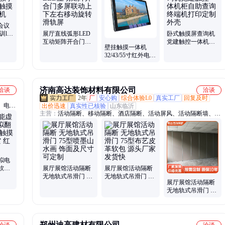
屏一体机、自助打印一体机、电子签名拍照机、智能一体机广告
会议
led
展厅直线弧形LED
卧式触摸屏查询机
机 会
互动矩阵开合门多
党建触控一体机柜
壁挂触摸一体机
屏联动上下左右移
自助查询终端机打
32/43/55寸红外电容
动旋转滑轨屏
印定制外壳
触控电脑查询一体
机4K显示屏
济南高达装饰材料有限公司
洽谈
洽谈
2年
厂
安心购
综合体验L0
真实工厂
回复及时
、电子
出价迅速
真实性已核验
山东临沂
主营：
活动隔断、移动隔断、酒店隔断、活动屏风、活动隔断墙、移
、投影
动隔断墙、活动隔断屏风、移动隔断屏风、酒店活动隔断、活动折叠
、创意
隔断、酒店屏风隔断
、定制
拟电
软件
展厅展馆活动隔断
展厅展馆活动隔断
投影
无地轨式吊滑门 75
无地轨式吊滑门 75
展厅展馆活动隔断
势
型喷墨山水画 饰面
型布艺皮革软包 源
无地轨式吊滑门 75
及尺寸可定制
头厂家 发货快
型免漆板木饰面 源
头厂家 发货快
郑州迪高建材有限公司
洽谈
洽谈