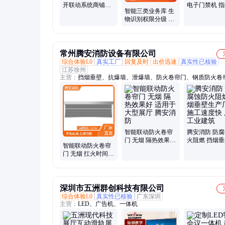
开联动系统商铺展
电子门禁机 
智能三类业务库 生
厅智能联控安全门
码双锁联动 
物识别权限分级 24
撞击自动报警
砸 安全防盗
小时实时监控 银行
网点升级必备
常州腾安消防设备有限公司
综合体验L0
真实工厂
回复及时
出价迅速
真实性已核验
江苏徐州
主营：
挡烟垂壁、抗爆墙、泄爆墙、防火卷帘门、钢质防火卷
动式柔性挡烟垂壁、固定式挡烟垂壁、泄爆墙板、防爆墙
智能联动防火卷帘
腾安消防 防
门 无烟 隔热效果好
火阻燃 挡烟
智能联动防火卷帘
适用于大型展厅 腾
产厂家 施工
门 无烟 扛火时间长
安消防
用于工业建筑
适用于大型展厅 腾
安消防
深圳市五洲群创科技有限公司
综合体验L0
真实性已核验
广东深圳
主营：
LED、广告机、一体机