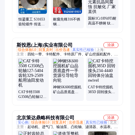
国标1Cr18Ni9Ti耐
恒鎏重工 S31653
耐腐先锋316不锈
高温不锈钢 钛元
齿轮锻件 传送鼓
钢
素抗晶间腐蚀 抗
驱动轴 套环 特殊
06Cr17Ni12MQ2
敏化 厂家直供
凸轮 坚固耐用 可
筒类 环锻 异形锻
定制
多领域适配
斯投恩(上海)实业有限公司
洽谈
综合体验L0
回复及时
出价迅速
真实性已核验
上海
主营：
四轮一带、卡特配件、卡特原厂件、矿山挖掘机配件、推
土机配件、底盘件、链轨、回转支承、液压油缸、接地件、刀角
板、履带总成、支重轮、D11、6020 6030 6040、驱动齿 齿块、
引导轮、PC2000、卡特374F、双边支重轮 矿山品质、矿山铲
斗、履带板、SE980、托轮、挖斗 斗齿
神钢SK600挖掘机
CAT卡特挖掘机
CAT卡特3508
矿山品质底盘件
385D 回转接头
G3508凸轮轴127-
一手货源引导轮
234-4440回转体分
5404齿轮329-2509
导向轮
油盅swivel
船用油田发动机
北京策达鼎略科技有限公司
洽谈
安心购
综合体验L0
回复及时
出价迅速
真实性已核验
北京
主营：
起动机、进气门、输油泵、凸轮轴、滤清器、水温表、皮
带轮、柴油机、排气管、整机配、冷却器、发电机、螺塞管、电