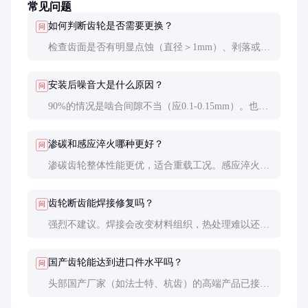
常见问题
如何判断齿轮是否需要更换？
问
检查齿面是否有明显点蚀（直径＞1mm）、剥落或断
齿。用百分表测量径向跳动超过0.1mm，或啮合间隙
超过0.3mm时也必须更换。
安装后噪音大是什么原因？
问
90%的情况是啮合间隙不当（应0.1-0.15mm）。也可
能是齿轮轴线不平行（需控制在0.05mm/m内）或润
滑油粘度不符（推荐SAE 15W-40）。
渗碳和感应淬火哪种更好？
问
渗碳齿轮整体性能更优，适合重载工况。感应淬火成
本低但硬化层较浅（约0.5mm），多用于轻型设备。
原厂件基本都是渗碳工艺。
齿轮断齿能焊接修复吗？
问
强烈不建议。焊接会改变材料组织，热处理难以还
原。即便是临时应急修复，其寿命通常不超过200小
时，且可能损伤相邻部件。
国产齿轮能达到进口件水平吗？
问
头部国产厂家（如法士特、杭齿）的高端产品已接近
进口水平，但工艺稳定性仍有差距。关键设备建议用