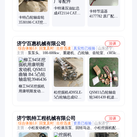
卡特液压油缸总
卡特节温器
成4T2114 CAT液
4177782 原厂配件
卡特凸轮轴齿轮
压油缸总成4T-
多重机型使用发
3530186 CAT挖掘
2114 原厂零配件
货迅速
机/平地机/矿卡车
原厂配件
济宁百惠机械有限公司
洽谈
综合体验L0
回复及时
出价迅速
真实性已核验
山东济宁
主营：
泵泵头、100-600kw、重建机、凸轮轴、齿轮室、r385lc-
9t、摇臂垫、改电喷、电磁阀、加热器、yc260lc-8、isf2.8isf、增
压器、喷油器、pc220-8m0、传感器、机中缸、pc240lc-8、6bt-
6d102、飞轮壳、电脑板、3990517-5、油压表、基础机、冷却器
柳工945E挖掘机
用康明斯发动机
松挖掘机4D95LE-
QSM11凸轮轴齿
QSM11 曲轴 B4.5
5凸轮轴总成6271-
轮3401439 机滤
凸轮轴齿轮
41-1500齿轮1220
4331005 2882674
3946436
机油泵6271-5
弗列加LF9080
济宁凯特工程机械有限公司
洽谈
综合体验L0
回复及时
出价迅速
资质已核验
山东济宁
主营：
小松发动机件、小松液压泵、回转马达、小松挖掘机配
件、行走马达