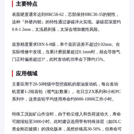
主要特点
表面硬度通常达到HRC58-62，芯部保持HRC30-35的韧性，
这种『外硬内韧』的特性通过渗碳淬火实现。渗碳层深度约
0.8-1.2mm，太浅易剥落，太深会增加脆性风险。

齿形精度要求DIN 6-8级，单个齿距误差不超过0.02mm。在
实际维修中发现，当累计磨损量超过0.1mm时，就会导致气
门正时偏差超过3°，此时发动机功率会下降约15%。
应用领域
主要应用于20-50吨级中型挖掘机的柴油发动机，每台发动
机需要1-2组齿轮（视气缸数量）。在日立ZX系列和小松PC
系列中，这类齿轮平均使用寿命约8000-10000工作小时。

特殊工况如矿山作业时，由于粉尘侵入和负荷波动大，寿命
可能缩短至5000小时。此时建议选用带有特殊涂层（如DLC
类金刚石镀膜）的强化版本，虽然价格高30-50%，但寿命可