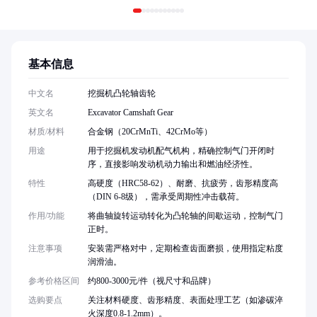
基本信息
中文名
挖掘机凸轮轴齿轮
英文名
Excavator Camshaft Gear
材质/材料
合金钢（20CrMnTi、42CrMo等）
用途
用于挖掘机发动机配气机构，精确控制气门开闭时
序，直接影响发动机动力输出和燃油经济性。
特性
高硬度（HRC58-62）、耐磨、抗疲劳，齿形精度高
（DIN 6-8级），需承受周期性冲击载荷。
作用/功能
将曲轴旋转运动转化为凸轮轴的间歇运动，控制气门
正时。
注意事项
安装需严格对中，定期检查齿面磨损，使用指定粘度
润滑油。
参考价格区间
约800-3000元/件（视尺寸和品牌）
选购要点
关注材料硬度、齿形精度、表面处理工艺（如渗碳淬
火深度0.8-1.2mm）。