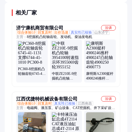
进口件，辅助设备可考虑优质国产。
相关厂家
济宁康机商贸有限公司
洽谈
综合体验L0
回复及时
出价迅速
真实性已核验
山东济宁
主营：
8挖掘机凸轮轴齿轮、发动机、柴油发电机
PC360-8挖掘机凸
轮轴齿轮6745-41-
中联ZE210E-9挖
康明斯A2300挺杆
1131 支撑6744-41-
掘机凸轮轴
4900246推杆
1010 PC300-8
3954100转速指示
4900247凸轮轴齿
环3955069齿轮
轮4900250
3955152
4900773
江西优捷特机械设备有限公司
洽谈
综合体验L0
回复及时
真实性已核验
江西南昌
主营：
电磁阀、液压泵、矿山设备、CAT挖掘机、井下采矿设
备、发动机总成、电脑板、履带链轨、装载机缸套、液压破碎
锤、发动机件