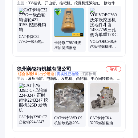
主营：
336链轨、开山齿、推耙机、挖掘机涨紧油缸、接地件、
驱动齿、390托轮、履带板、370链轨、摩擦片、压缩机、活塞
环、长斗齿、平地机、铲刀片、365托轮、铲刀角、引导轮、卡
特390四轮一带、日立回转牙箱、卡特385回转支撑、矿山型岩石
斗、发动机曲轴总成、变速箱总成、特雷克斯配件
CAT卡特C32
777G一级凸轮轴
VOLVOEC360沃
卡特原厂980H液
齿轮421-0155 挖
尔沃挖掘机接地
压油滤清器总成
掘机销轴
件斗齿14537759
3306570 330-6570
三孔侧齿单重
各车型滤芯保养
17KG
件
徐州美铭特机械有限公司
洽谈
综合体验L0
出价迅速
真实性已核验
江苏徐州
主营：
液压油缸、电脑板、发电机、凸轮轴、中心回转接头、行
走减速机、涡轮增压器、电磁阀、水箱、密封件、大修包、线
束、消声器、消音器、中冷器、液压泵、主泵、涨紧油缸总成、
喷油器、水泵、机油泵、液压油散热器、底盘件四轮一带、传感
器、继电器、回转减速机、变速箱
CAT卡特329D C7
CAT卡特336D C9
CAT卡特C6.4
凸轮轴224-3247
机油散热器209-
320D燃油输油泵
正时齿轮2243247
7291 发动机油冷
292-3751 2923751
挖掘机325D 发动
器2097291 挖掘机
挖机247-6022
机
2476022