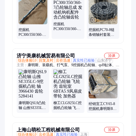
挖掘机
PC300/350/360-7
挖掘机
挖掘机PC70-8链
凸轮轴总成 发动
PC300/350/360-7
条销轴衬套装载
机钩机配件 含凸
凸轮轴总成 发动
机推土机原厂配
轮轴齿轮
机钩机配件 含凸
件
轮轴齿轮
济宁美康机械贸易有限公司
洽谈
综合体验L0
回复及时
出价迅速
真实性已核验
山东济宁
主营：
康明斯、装载机、打气泵、9挖掘机凸轮轴、qsl9缸体、发
电机组、mta11发动机、垃圾压实机、机场地勤设备、涡轮增压
发动机
康明斯QSL9凸轮
柳工CLG925LC挖
经销宜工CY65-8
轴 山推SE335LC-
掘机凸轮轴 飞轮
挖掘机康明斯B3.3
9挖掘机凸轮 轴
壳 齿轮室6BTA5.9
缸体 缸盖 凸轮轴
3966430 齿轮
风扇皮带轮 加热
摇臂 齿轮室 气门
5284141
器
室盖 机油泵
上海山萌松工程机械有限公司
洽谈
综合体验L0
出价迅速
真实性已核验
上海