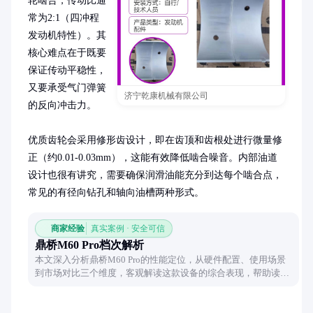
轮啮合，传动比通
常为2:1（四冲程
发动机特性）。其
核心难点在于既要
保证传动平稳性，
又要承受气门弹簧
济宁乾康机械有限公司
的反向冲击力。

优质齿轮会采用修形齿设计，即在齿顶和齿根处进行微量修
正（约0.01-0.03mm），这能有效降低啮合噪音。内部油道
设计也很有讲究，需要确保润滑油能充分到达每个啮合点，
常见的有径向钻孔和轴向油槽两种形式。
商家经验
真实案例 · 安全可信
鼎桥M60 Pro档次解析
本文深入分析鼎桥M60 Pro的性能定位，从硬件配置、使用场景
到市场对比三个维度，客观解读这款设备的综合表现，帮助读者
清晰认知其产品层级。