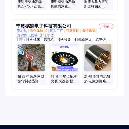
康明斯柴油发动
康明斯柴油发动
重康大马力康明
机2877507 凸轮轴
机戴纳派克
斯连杆轴瓦
齿轮中联重科
CC5200C压路机
3650900 20V型缸
ZR390旋挖钻
QSX15减速齿轮
QSK38矿卡
3689630
KTA38小瓦
宁波德道电子科技有限公司
洽谈
安心购
综合体验L0
真实工厂
回复及时
出价迅速
真实性已核验
浙江宁波
主营：
淬火机床、高频机、淬火设备、斜齿轮淬火、感应炉、中
频炉、自动化淬火机、淬火机械手、手持感应加热设备、手持高
频焊机、手持钎焊机、便携高频机、感应加热设备、不锈钢管固
熔热处理设备、固溶热处理生产线、不锈钢管加工设备、高频、
中频、超高频、超音频
阳 西 中频熔炉 斜
涉 县 行星齿轮淬
深 州 高频电流加
齿轮制动凸轮轴
火 回火设备 提供
热 电热加热 电磁
淬火专用 线圈水
热处理工艺 整机
炒货机 整机保修
冷设备 整机保修
保修两年
两年
两年