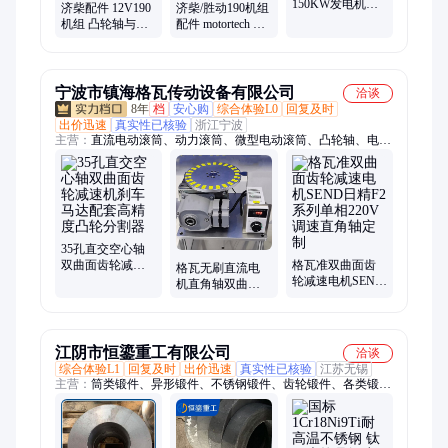
150KW发电机组
济柴配件 12V190
济柴/胜动190机组
油田伴生气、管
机组 凸轮轴与齿
配件 motortech 正
道天然气
轮系部件*滚轮
时灯 机组维修工
Z12VB.06.10.06
具专用
宁波市镇海格瓦传动设备有限公司
洽谈
8年
档
安心购
综合体验L0
回复及时
出价迅速
真实性已核验
浙江宁波
主营：
直流电动滚筒、动力滚筒、微型电动滚筒、凸轮轴、电辊
筒、伺服电动缸、伺服精密电缸、电动推杆、螺旋升降机、蜗轮
蜗杆升降机、丝杆升降机、直角轴减速电机、精密蜗轮减速机、
精密行星减速机、无刷直流减速电机、非标减速机定制、中大减
速电机、JMC减速电机、通宇减速机、SEND减速电机、日精减
速电机、单相减速电机、舵轮、驱动轮、差速轮、RV精密减速
机
35孔直交空心轴
双曲面齿轮减速
格瓦准双曲面齿
格瓦无刷直流电
机刹车马达配套
轮减速电机SEND
机直角轴双曲面
高精度凸轮分割
日精F2系列单相
齿轮减速电机带
器
220V调速直角轴
刹车直连凸轮分
定制
割器
江阴市恒鎏重工有限公司
洽谈
综合体验L1
回复及时
出价迅速
真实性已核验
江苏无锡
主营：
筒类锻件、异形锻件、不锈钢锻件、齿轮锻件、各类锻
件:环形锻件、轴类锻件、法兰锻件