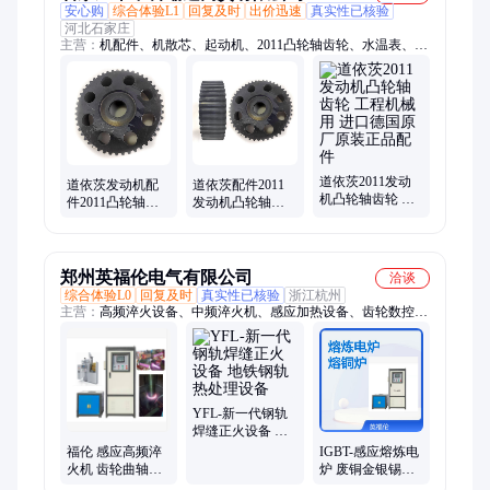
安心购
综合体验L1
回复及时
出价迅速
真实性已核验
河北石家庄
主营：
机配件、机散芯、起动机、2011凸轮轴齿轮、水温表、柴
油机、排气管、发电机、912缸套、914连杆、水温盖、单体泵、
藕合器、涨紧轮、启动机、增压器、喷油器、机油管、发动机、
机油泵、912油头、道依茨、耦合器、节温器、1013机滤、1013
缸垫
道依茨2011发动
道依茨发动机配
道依茨配件2011
机凸轮轴齿轮 工
件2011凸轮轴齿
发动机凸轮轴齿
程机械用 进口德
轮 中科瑞达 进口
轮 工程机械用 进
国原厂原装正品
德国原厂原装正
口德国原厂原装
配件
品
正品
郑州英福伦电气有限公司
洽谈
综合体验L0
回复及时
真实性已核验
浙江杭州
主营：
高频淬火设备、中频淬火机、感应加热设备、齿轮数控淬
火机床、机床导轨淬火设备、钢带烤蓝设备、数控淬火机床、高
频焊接设备、超高频电炉
YFL-新一代钢轨
焊缝正火设备 地
铁钢轨热处理设
福伦 感应高频淬
IGBT-感应熔炼电
备
火机 齿轮曲轴凸
炉 废铜金银锡铝
轮轴数控淬火机
小型中频熔炼炉