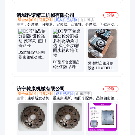
床 导轨淬火一
熔铜炉
诸城科诺精工机械有限公司
洽谈
综合体验L0
回复及时
真实性已核验
山东潍坊
主营：
分度箱、分割器、定位器、凸轮轴、分度器、间歇运动、
凸轮制作、凸轮制造、滚子凸轮、沟槽凸轮、定做凸轮、异型凸
轮、圆柱总成、凸轮、DS型分割器、DT型分割器、重载高速分
割器
DS芯轴凸轮分割
器 齿轮驱动 效率
高 使用寿命长
DT型平台桌面凸
紧凑型凸轮分割
轮分割器 多种驱
设备 H140DFH转
动角可选 实心出
盘分度器 启停迅
力轴 同步轮齿轮
速不烧机
传动
济宁乾康机械有限公司
洽谈
综合体验L0
回复及时
资质已核验
山东济宁
主营：
康明斯发动机、重康康明斯、福田车配件、凸轮轴齿轮、
进口康明斯、东康、西康