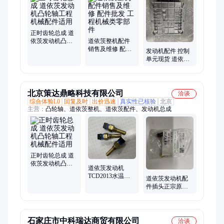
脑版、排气门、电磁阀、执行器、单体泵、高压泵、继电器、液
压泵、呼吸器、涨紧轮、连杆瓦、增压器、喷油器
正时齿轮总成 道
依茨发动机凸轮
道依茨整机配件
轴工程机械配件
销售及维修 配件
发动机配件 控制
适用
批发 工程机械类
单元现货 道依茨
零部件
发动机配件 品质
好
北京策达鼎略科技有限公司
洽谈
综合体验L0
回复及时
出价迅速
真实性已核验
北京
主营：
凸轮轴、道依茨整机、道依茨配件、发动机总成
正时齿轮总成 道
依茨发动机凸轮
道依茨发动机
轴工程机械配件
TCD2013水温传
道依茨发动机配
适用
感器 进口德国原
件插头正宗原厂
厂配件货源充足
原装货源充足
石家庄市中科瑞达商贸有限公司
洽谈