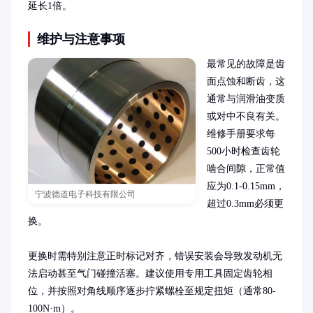
延长1倍。
维护与注意事项
最常见的故障是齿
面点蚀和断齿，这
通常与润滑油变质
或对中不良有关。
维修手册要求每
500小时检查齿轮
啮合间隙，正常值
应为0.1-0.15mm，
宁波德道电子科技有限公司
超过0.3mm必须更
换。

更换时需特别注意正时标记对齐，错误安装会导致发动机无
法启动甚至气门碰撞活塞。建议使用专用工具固定齿轮相
位，并按照对角线顺序逐步拧紧螺栓至规定扭矩（通常80-
100N·m）。