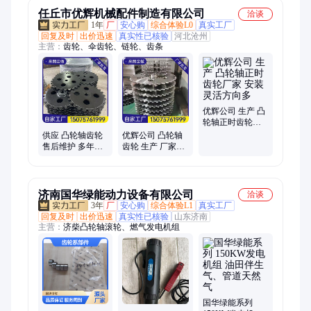
任丘市优辉机械配件制造有限公司
洽谈
1年
厂
安心购
综合体验L0
真实工厂
回复及时
出价迅速
真实性已核验
河北沧州
主营：
齿轮、伞齿轮、链轮、齿条
优辉公司 生产 凸
轮轴正时齿轮厂
家 安装灵活方向
供应 凸轮轴齿轮
优辉公司 凸轮轴
多
售后维护 多年经
齿轮 生产 厂家供
验 全流程可定制
应 库存充足 带动
履带运转
济南国华绿能动力设备有限公司
洽谈
3年
厂
安心购
综合体验L1
真实工厂
回复及时
出价迅速
真实性已核验
山东济南
主营：
济柴凸轮轴滚轮、燃气发电机组
国华绿能系列