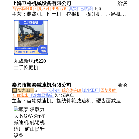
上海亘格机械设备有限公司
洽谈
设计
程 按需定制
综合体验L0
回复及时
出价迅速
真实性已核验
上海
主营：
装载机、推土机、挖掘机、提升机、压路机、
二手微挖、二手平地机
九成新现代220
二手挖掘机 液
压传动铁履带
5800提升3850开
泰兴市顺泰减速机有限公司
洽谈
挖深度
2年
厂
安心购
综合体验L0
真实工厂
回复及时
出价迅速
真实性已核验
河北石家庄
主营：
齿轮减速机、摆线针轮减速机、硬齿面减速
机、提升机、软齿面减速机、四大系列减速机、DCY
硬齿面减速机、R系列齿轮减速机、S系列齿轮减速
机、K系列齿轮减速机、NGW-S行星减速机、WPO蜗
轮蜗杆减速机、P系列行星减速机、F系列平行轴减速
机、NGW行星齿轮减速、F系列齿轮减速机、ZQ圆