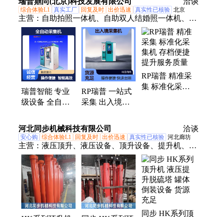
瑞普鼎尚(北京)科技发展有限公司
件寿命
洽谈
综合体验L1
真实工厂
回复及时
出价迅速
真实性已核验
北京
主营：
自助拍照一体机、自助双人结婚照一体机、一
分钟照相设备、提升机、打印复印一体机、各种证件
照自助设备、多规格一体机、证件照拍照一体机设
备、自助终端机设备、证件照相、自助智能照相、无
人照相机
RP瑞普 精准采
集 标准化采集
瑞普智能 专业
RP瑞普 一站式
机 存档便捷 提
级设备 全自动
采集 出入境采
升服务质量
采集机 兼容标
集机 快速出照
准 提升服务质
提升服务质量
河北同步机械科技有限公司
洽谈
量
安心购
综合体验L1
回复及时
出价迅速
真实性已核验
河北廊坊
主营：
液压顶升、液压设备、顶升设备、提升机、倒
装液压同步、液压提升装置、桥梁倒装液压、倒装提
升设备、储罐倒装液压、液压同步顶升、液压提升设
备
同步 HK系列顶