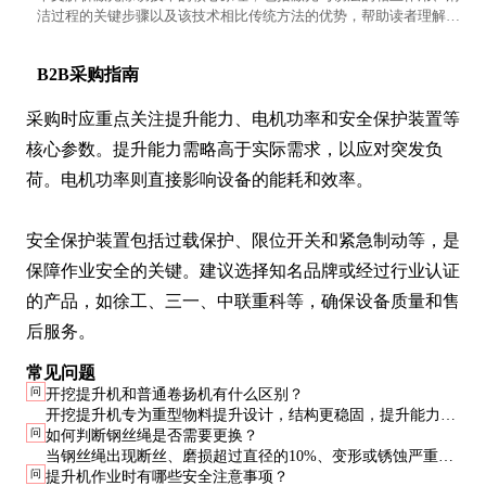
洁过程的关键步骤以及该技术相比传统方法的优势，帮助读者理解这
一高效环保的表面处理方式。
B2B采购指南
采购时应重点关注提升能力、电机功率和安全保护装置等
核心参数。提升能力需略高于实际需求，以应对突发负
荷。电机功率则直接影响设备的能耗和效率。

安全保护装置包括过载保护、限位开关和紧急制动等，是
保障作业安全的关键。建议选择知名品牌或经过行业认证
的产品，如徐工、三一、中联重科等，确保设备质量和售
后服务。
常见问题
问
开挖提升机和普通卷扬机有什么区别？
开挖提升机专为重型物料提升设计，结构更稳固，提升能力更
问
如何判断钢丝绳是否需要更换？
强，且配备多重安全保护装置。普通卷扬机适用于轻型物料，
当钢丝绳出现断丝、磨损超过直径的10%、变形或锈蚀严重
结构和功能相对简单。
问
提升机作业时有哪些安全注意事项？
时，应立即更换。定期检查并记录钢丝绳状态是预防事故的有