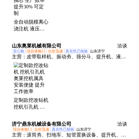
全自动脱模离心
浇注机 液压抽
芯 生产效率提
升30% 可定制
山东奥莱机械有限公司
洽谈
安心购
综合体验L1
出价迅速
真实性已核验
山东济宁
主营：
皮带取样机、振动夯、筛分斗、提升机、液压
顶管机、制氮机、单轨运输车、激光切割机、沥青拌
合机、挖机清淤泵、相贯线切割机、电磁吸盘、滑移
装载机、蒸汽养护机、升降柱、扫地车、混凝土输送
泵、热熔划线机、液压扳手、皮带硫化机、挖机加长
臂、破碎锤、避障式割草机、隧道凿毛机、护栏清洗
定制款挖改钻机
机、马路吹风机
挖机引孔机 奥
莱挖机属具 安
装便捷 提升工
济宁鼎东机械设备有限公司
洽谈
作效率
综合体验L1
出价迅速
真实性已核验
山东济宁
主营：
滚筒夯、扫地车、短管置换设备、提升机、破