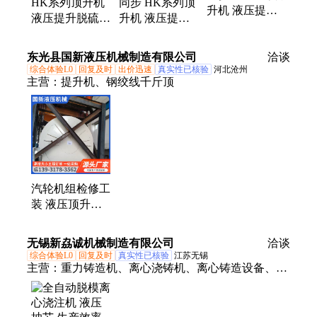
HK系列顶升机
同步 HK系列顶
升机 液压提升
液压提升脱硫塔
升机 液压提升
脱硫塔 罐体倒
罐体倒装设备
脱硫塔 罐体倒
装设备 货源充
全国发货
装设备 现货出
东光县国新液压机械制造有限公司
足
洽谈
售
综合体验L0
回复及时
出价迅速
真实性已核验
河北沧州
主营：
提升机、钢绞线千斤顶
汽轮机组检修工
装 液压顶升装
置 涡轮机提升
配套动力单元
无锡新劦诚机械制造有限公司
洽谈
综合体验L0
回复及时
真实性已核验
江苏无锡
主营：
重力铸造机、离心浇铸机、离心铸造设备、提
升机、离心浇铸设备、离心浇筑机、离心浇筑设备、
离心铸造机