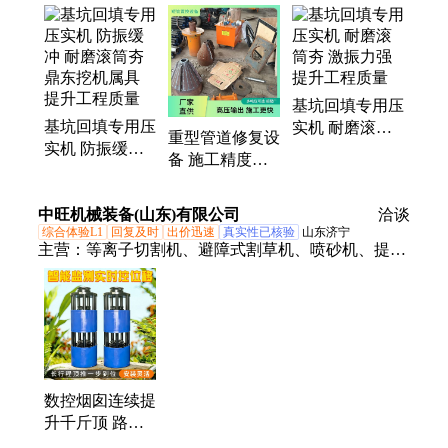
碎锤、锚索切割机、破冰机、液压剪、等离子切割
机、劈裂机、岩石锯、板换夹紧器、焊网机、顶管
机、皮带取样机、生物质燃烧机、喷砂机、激光除锈
机、制氮机、装载机扫路车、马路吹风机、铣挖机、
基坑回填专用压
污水处理设备、洗车机、截桩机、轨道运输车
基坑回填专用压
实机 耐磨滚筒
重型管道修复设
实机 防振缓冲
夯 激振力强 提
备 施工精度更
耐磨滚筒夯 鼎
升工程质量
高 泵站式拉管
东挖机属具 提
机 鼎东 提升生
中旺机械装备(山东)有限公司
升工程质量
洽谈
活质量
综合体验L1
回复及时
出价迅速
真实性已核验
山东济宁
主营：
等离子切割机、避障式割草机、喷砂机、提升
机、顶管机、焊网机、玻璃吸盘、制氮机、电磁吸
盘、激光切割机、锚索切割机、液压扳手、破桩机、
渣浆泵、护栏清洗机、劈裂棒、板换夹紧器、抛光
机、电动叉车、铣挖机、打桩机、生物质燃烧机、激
光除锈机、热熔划线机、柴油泵车、绿篱修剪机
数控烟囱连续提
升千斤顶 路桥
工程顶推机具