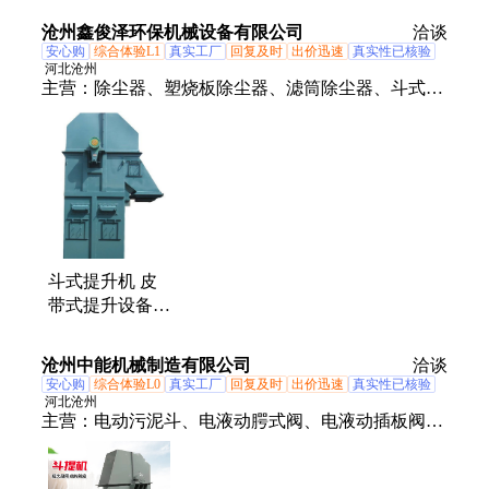
桥梁转体同步提
沧州鑫俊泽环保机械设备有限公司
洽谈
升系统
安心购
综合体验L1
真实工厂
回复及时
出价迅速
真实性已核验
河北沧州
主营：
除尘器、塑烧板除尘器、滤筒除尘器、斗式提
升机、活性炭吸附箱、催化燃烧、电捕焦油器、螺旋
输送、喷淋塔、气旋混动喷淋塔、粉尘加湿搅拌机、
刮板输送机、油烟净化器、打磨除尘、星型卸料器、
离心风机、除尘布袋、移动伸缩喷漆房、危废暂存
间、脱硫脱硝、生物除臭、水旋柜、旋风沙克龙除尘
器、湿式静电除尘器、木工除尘器
斗式提升机 皮
带式提升设备
垂直提升上料机
鑫俊泽定制
沧州中能机械制造有限公司
洽谈
安心购
综合体验L0
真实工厂
回复及时
出价迅速
真实性已核验
河北沧州
主营：
电动污泥斗、电液动腭式阀、电液动插板阀、
斗式提升机、手动棒条阀、气动储泥斗、电液动平板
闸门、手动插板阀、电动通风蝶阀、粉尘加湿机、重