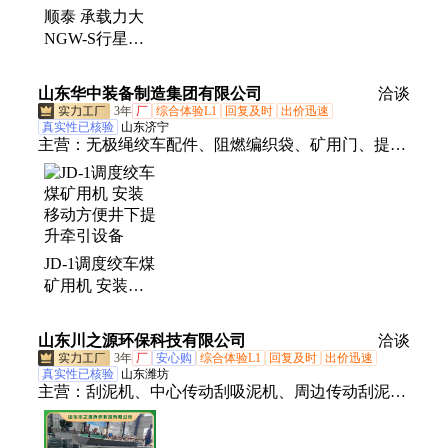
顺泰 承载力大
柱齿轮减速机、ZQH圆柱齿轮减速机、中硬齿面减速
NGW-S行星减
机、ZSY硬齿面减速机、ZJY硬齿面减速机、减速
速机 轧钢机适
器、蜗轮蜗杆减速机、齿轮减速电机
用 矿山提升设
山东华中装备制造集团有限公司
洽谈
备
3年
厂
综合体验L1
回复及时
出价迅速
真实性已核验
山东济宁
主营：
无极绳绞车配件、阻燃编织袋、矿用门、提升
机、矿山机械设备
JD-1调度绞车煤
矿用机 安装移
动方便井下提升
牵引设备
山东川之源环保科技有限公司
洽谈
3年
厂
安心购
综合体验L1
回复及时
出价迅速
真实性已核验
山东潍坊
主营：
刮泥机、中心传动刮吸泥机、周边传动刮泥
机、提升机、虹吸式刮泥机、桥式吸砂机、行车式刮
泥机、全桥式刮泥机、链条式刮泥机、机械格栅、格