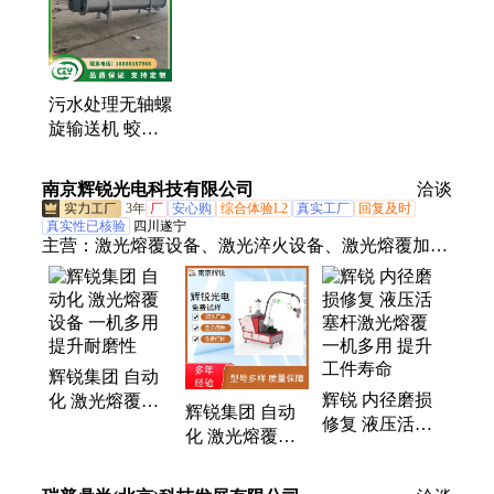
栅除污机、内进流网板式格栅机、钢丝绳格栅除污
机、转鼓式格栅机、阶梯式格栅除污机、外进水微滤
机、内进水微滤机、滚筒式微滤机、纤维转盘过滤
器、滤布滤池、转鼓精密过滤器、旋流沉沙器
污水处理无轴螺
旋输送机 蛟龙
上料设备 粮食
提升设备 支持
南京辉锐光电科技有限公司
洽谈
定制
3年
厂
安心购
综合体验L2
真实工厂
回复及时
真实性已核验
四川遂宁
主营：
激光熔覆设备、激光淬火设备、激光熔覆加
工、提升机、激光淬火加工、激光熔覆头、送粉器、
内孔激光熔覆设备、移动式激光熔覆设备、送粉式金
属3D打印机
辉锐集团 自动
辉锐 内径磨损
化 激光熔覆设
辉锐集团 自动
修复 液压活塞
备 一机多用 提
化 激光熔覆设
杆激光熔覆 一
升耐磨性
备 一机多用 提
机多用 提升工
升防腐性