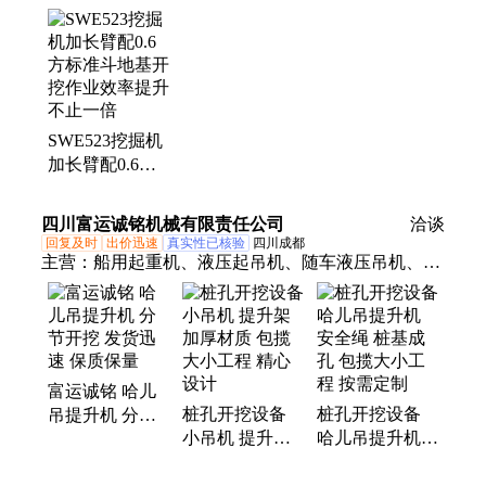
SWE523挖掘机
加长臂配0.6方
标准斗地基开挖
作业效率提升不
四川富运诚铭机械有限责任公司
洽谈
止一倍
回复及时
出价迅速
真实性已核验
四川成都
主营：
船用起重机、液压起吊机、随车液压吊机、桩
孔开挖设备、爬山虎上料机、泥袋斗式送料机
富运诚铭 哈儿
桩孔开挖设备
桩孔开挖设备
吊提升机 分节
小吊机 提升架
哈儿吊提升机
开挖 发货迅速
加厚材质 包揽
安全绳 桩基成
保质保量
大小工程 精心
孔 包揽大小工