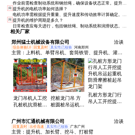
作业前需检查制动系统和钢丝绳，确保设备状态正常。提升过
效措施。
问
提升机的电机功率如何选择？
程中严禁超载或倾斜作业，操作人员应远离吊斗下方，防止意
电机功率需根据提升重量、提升速度和传动效率计算确定。通
外坠落。
问
提升机的维护周期是多久？
常建议选择功率略高于计算值的电机，以应对突发负荷和长期
日常检查应每天进行，包括钢丝绳、制动系统和润滑状态。全
使用的功率衰减。
相关厂家
面维护建议每月一次，重点检查传动系统和安全装置，必要时
更换磨损部件。
郑州猛士机械设备有限公司
洽谈
综合体验L0
回复及时
真实性已核验
河南郑州
主营：
上料机、单臂吊机、套筒铁管、提升机、灌浆
导管、爬山虎输送机
孔桩方形龙门行
龙门吊机人工挖
挖桩龙门吊 方
吊人工开挖提升
孔桩机抗滑桩小
桩圆桩吊运机
机吊运起重机防
型航吊建筑工程
抗滑桩人工开挖
滑摩擦桩起吊龙
开挖提升机可定
提升支架 猛士
广州市汇通机械有限公司
门架
洽谈
制
机械
回复及时
出价迅速
真实性已核验
广东广州
主营：
提升机、加长臂、挖斗、打桩臂