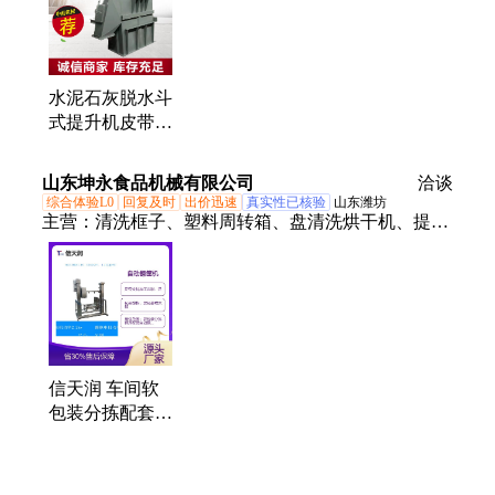
锤翻板阀、电液动三通分料器、气动换向阀、电液动
扇形阀、卸料器、刮料机、皮带机清扫装置、电动弧
形阀、螺旋输送机、除尘器、布袋、骨架、压力释放
阀、电动百叶阀、侧链卸灰阀
水泥石灰脱水斗
式提升机皮带
NE50板链斗提
机配三通分料器
山东坤永食品机械有限公司
洽谈
中能实体
综合体验L0
回复及时
出价迅速
真实性已核验
山东潍坊
主营：
清洗框子、塑料周转箱、盘清洗烘干机、提升
机、废垃圾箱机器、托盘清洗烘干、大托盘清洗烘干
设备、吸塑盘刷洗机、吸塑盘清洗烘干机、蛋托叠摞
清洗烘干设备、脚踏式洗手消毒槽、饲料挤出成型
机、宠物食品加工生产线、零食切断机、多功能莲藕
切片机、大型绞肉机、调味品滚筒混料机、休闲食品
混料设备、多头肉丸机、肉制品杀菌设备、自动洗筐
信天润 车间软
机、齿轮式挤出机、真空滚揉机、包装盒清洗设备、
包装分拣配套设
盐水注射机、全自动清洗机
备自动翻筐机
100kg周转 提升
装盘设备