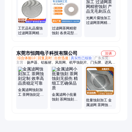
光阑片腐蚀加工
过滤网茶网精密
蚀刻 产品无毛刺
工艺品礼品腐蚀
过滤网茶网精密
压点
过滤网茶网精密
蚀刻 各类花型工
蚀刻 低开模费设
艺品腐蚀加工 免
计成本低
费打样非标加工
东莞市恒阔电子科技有限公司
洽谈
综合体验L0
回复及时
出价迅速
真实性已核验
广东东莞
主营：
扬声器、铝板材、风筒网、机甲蚀刻片、门头牌、进风
网、铝合金、铜标牌、铁血玩具、高光标牌、五金配件、过滤器
网、面板音箱、双面台牌、过滤网罩、金属铜牌、手机配件、老
式刮胡刀、冲孔过滤网、精密过滤网、不锈钢尺子、拉丝压铸
标、增压出水片、镂空不锈钢、单双面尺子
金属滤网蚀刻加
工 茶网蚀刻定制
金属滤网小批量
效率高 品质稳定
蚀刻 茶网蚀刻无
批量蚀刻加工 金
可靠
损伤 精细工艺确
属滤网 茶网蚀刻
保品质
表面光滑无毛刺
品质保证