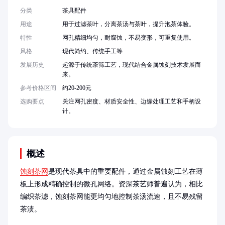
分类
茶具配件
用途
用于过滤茶叶，分离茶汤与茶叶，提升泡茶体验。
特性
网孔精细均匀，耐腐蚀，不易变形，可重复使用。
风格
现代简约、传统手工等
发展历史
起源于传统茶筛工艺，现代结合金属蚀刻技术发展而
来。
参考价格区间
约20-200元
选购要点
关注网孔密度、材质安全性、边缘处理工艺和手柄设
计。
概述
蚀刻茶网
是现代茶具中的重要配件，通过金属蚀刻工艺在薄
板上形成精确控制的微孔网络。资深茶艺师普遍认为，相比
编织茶滤，蚀刻茶网能更均匀地控制茶汤流速，且不易残留
茶渍。
