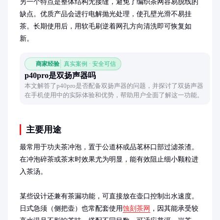
另一个特点是整体结构无接缝，避免了编织茶网容易脱线的
缺点。优质产品会进行电解抛光处理，使孔壁光滑不易挂
茶。长期使用后，用软毛刷逆着网孔方向清洗即可恢复如
新。
商家经验
真实案例 · 安全可信
p40pro是双扬声器吗
本文解答了p40pro是否配备双扬声器的问题，并探讨了双扬声器
在手机使用中的实际体验和优势，帮助用户全面了解这一功能。
主要用途
最常用于功夫茶冲泡，置于公道杯或品茗杯口部过滤茶渣。
在冲泡碎茶或茶末时效果尤为明显，能有效阻止细小颗粒进
入茶汤。

某些设计还兼有茶漏功能，可直接放在壶口控制出水速度。
日式急须（侧把壶）也常配套使用
蚀刻茶网
，因其能承受较