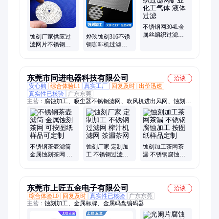
冲孔板、防虫网、钛丝编织网、金刚网、建筑网片、钢格栅、河
道石笼网、车间隔离网、扎花网
不锈钢网304L金
属丝编织过滤网
蚀刻厂家供应过
烨玖蚀刻316不锈
矿业化工气体 液
滤网片不锈钢滤
钢咖啡机过滤网
体过滤
网卷圆无缝焊接
过滤器 金属漏斗
化学腐蚀茶 壶过
过滤茶滤网
滤网
东莞市同进电器科技有限公司
洽谈
安心购
综合体验L1
真实工厂
回复及时
出价迅速
真实性已核验
广东东莞
主营：
腐蚀加工、吸尘器不锈钢滤网、吹风机进出风网、蚀刻加
工、不锈钢蚀刻加工、精密蚀刻、均温板、喇叭网、音箱网、金
属双极板、VC散热片、汽车喇叭网、汽车门槛条
不锈钢茶壶滤筒
蚀刻厂家 定制加
蚀刻加工茶网茶
金属蚀刻茶网 可
工 不锈钢过滤网
漏 不锈钢腐蚀加
按图纸样品可定
榨汁机滤网 茶漏
工 按图纸样品定
制
茶网
制
东莞市上匠五金电子有限公司
洽谈
综合体验L0
回复及时
真实性已核验
广东东莞
主营：
蚀刻加工、金属标牌、金属码盘编码器