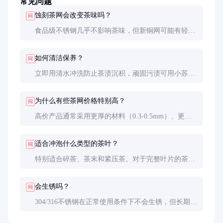
常见问题
蚀刻茶网会改变茶味吗？
问
食品级不锈钢几乎不影响茶味，但新铜网可能有轻微
金属味，使用前建议用茶水煮沸处理。相比塑料或尼
龙滤网，金属材质更纯净。
如何清洁保养？
问
立即用清水冲洗防止茶渍沉积，顽固污渍可用小苏打
溶液浸泡。切勿用钢丝球刷洗，以免破坏网孔结构。
每月一次深度清洁可保持最佳状态。
为什么有些茶网价格特别高？
问
高价产品通常采用更厚的材料（0.3-0.5mm）、更精
细的工艺（如双层复合结构）和手工抛光。某些限量
版艺术茶网还具有收藏价值。
适合冲泡什么类型的茶叶？
问
特别适合碎茶、茶末和紧压茶。对于完整叶片的茶，
可选择孔径稍大的款式（如60目）以免过滤太细影响
口感。
会生锈吗？
问
304/316不锈钢在正常使用条件下不会生锈，但长期接
触盐水或酸性物质可能产生锈斑。纯铜会自然氧化形
成铜绿，定期用柠檬汁擦拭可保持光亮。