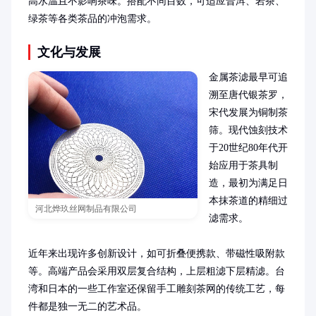
高水温且不影响茶味。搭配不同目数，可适应普洱、岩茶、
绿茶等各类茶品的冲泡需求。
文化与发展
金属茶滤最早可追
溯至唐代银茶罗，
宋代发展为铜制茶
筛。现代蚀刻技术
于20世纪80年代开
始应用于茶具制
造，最初为满足日
本抹茶道的精细过
河北烨玖丝网制品有限公司
滤需求。

近年来出现许多创新设计，如可折叠便携款、带磁性吸附款
等。高端产品会采用双层复合结构，上层粗滤下层精滤。台
湾和日本的一些工作室还保留手工雕刻茶网的传统工艺，每
件都是独一无二的艺术品。