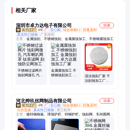
相关厂家
深圳市卓力达电子有限公司
洽谈
4年
厂
安心购
综合体验L1
回复及时
真实性已核验
广东深圳
主营：
金属蚀刻、不锈钢蚀刻、金属腐蚀加工、不锈钢腐蚀加工
不锈钢过滤网片
金属腐蚀加工 不
蚀刻网微孔 汽车
锈钢蚀刻加工 金
湿法蚀刻厂家 干
喇叭网罩 钛茶滤
属蚀刻加工 卓力
法刻蚀加工厂家
网 刻蚀防尘网加
达腐蚀加工厂家
加工厚度0.01mm-
工
2mm之间 金属刻
蚀厂
河北烨玖丝网制品有限公司
洽谈
4年
厂
安心购
综合体验L1
回复及时
出价迅速
真实性已核验
浙江杭州
主营：
镀锌钢格板、球场护栏、锌钢护栏、蚀刻网、车间围网、
勾花网边坡防护网、铁路护栏、铁艺护栏、高速护栏、市政护
栏、勾花网护栏、铁丝网、镀锌护栏、不锈钢电焊网、压花网、