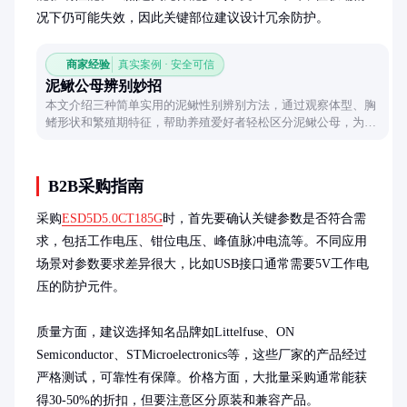
况下仍可能失效，因此关键部位建议设计冗余防护。
商家经验
真实案例 · 安全可信
泥鳅公母辨别妙招
本文介绍三种简单实用的泥鳅性别辨别方法，通过观察体型、胸
鳍形状和繁殖期特征，帮助养殖爱好者轻松区分泥鳅公母，为科
学养殖提供参考。
B2B采购指南
采购
ESD5D5.0CT185G
时，首先要确认关键参数是否符合需
求，包括工作电压、钳位电压、峰值脉冲电流等。不同应用
场景对参数要求差异很大，比如USB接口通常需要5V工作电
压的防护元件。

质量方面，建议选择知名品牌如Littelfuse、ON 
Semiconductor、STMicroelectronics等，这些厂家的产品经过
严格测试，可靠性有保障。价格方面，大批量采购通常能获
得30-50%的折扣，但要注意区分原装和兼容产品。