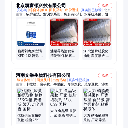
北京凯富顿科技有限公司
洽谈
安心购
综合体验L0
回复及时
出价迅速
真实性已核验
北京
主营：
锅炉清洗、空调水系统、焦炭钝化剂、水系统杀菌、阻垢
分散剂、洗涤高温水、粉尘抑制剂、脱硫增效剂、在线清洗剂、
氧化除藻剂、杀菌灭藻剂、水系统管道、无二氧化氯、空调冷凝
器、金属表面油污、清除附着藻类、烟气湿法脱硫、高电导反渗
透、通风系统清洗、空调风机盘管、导热油炉清洗、玻璃鳞片胶
泥、烟气脱硫脱硝、锅炉除垢除锈、填料水垢清洗
粘泥剥离剂 型号
油罐导热油积碳
河 北油炉结胶化
KFD-212 暂无 PH
清洗剂 保护底材
油剂 深度渗透 导
值使用范围6-8 有
河 北在线积碳清
热管道清洗剂 科
效物质含量30％
剂 种类齐全 凯富
学配比 凯富顿
顿
河南文举生物科技有限公司
洽谈
综合体验L0
回复及时
出价迅速
真实性已核验
主营：
卡拉胶、魔芋胶、牛磺酸、可得然胶、瓜尔豆胶、沙蒿子
胶、海藻酸钠、纳他酶素、食用明胶、聚丙烯酸钠、甲基纤维
素、酪蛋白酸钠、普鲁兰多糖、乳酸链球菌素、食品级黄原胶
大力 食品级 果胶
优质供应黄柏提
厂家 低脂 增稠剂
大力 磷脂酰胆碱
取物 植物 25KG/
25kg 0.99 国标
采购 厂家 常温 食
箱 麦诺斯 暂无 24
品级 营养强化剂