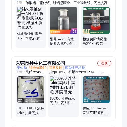
主营：
碳酸铝、硫化钙、硅铝凝胶粉、工业磷酸镁、闪点提高
剂、表面活性剂、耐火材料、水处理原材料
钝化缓蚀剂 型号
AN-571 执行质量
型号an-361 有效
根据实际情况 型
标准QB 暂无 根据
物质含量3% 企标
号296 企标 活性
水质 含量20%
参考用量40mg 暂
剂 液体 暂无 管道
无 酸液缓蚀剂
缓蚀阻垢剂
东莞市神牛化工有限公司
洽谈
安心购
综合体验L0
回复及时
真实性已核验
主营：
陶氏eva460、三井ppJ105G、石蜡增韧eva220w、三井
eva260、热熔级eva250、普瑞曼ppj105g
F00950 沙特sabic
高抗冲 高刚性
HDPE 颗粒 薄膜
HDPE FI0750沙特
供应PP Fibremod
暂无
sabic 共聚高抗冲
GB477HP原料 标
高刚性 暂无 食品
准料 奥地利北欧
包装薄膜
化工