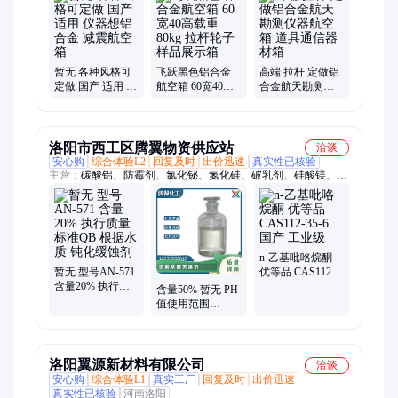
材箱、指挥作业箱、侦查作业箱、勘测仪器包装箱、仪器仪表
箱、乐器包装箱、舞台道具箱、服装道具箱、运输储备箱、通讯
设备箱、五金工具箱、铝合金航空箱、产品展示箱、物资器材箱
暂无 各种风格可
飞跃黑色铝合金
高端 拉杆 定做铝
定做 国产 适用 仪
航空箱 60宽40高
合金航天勘测仪
器想铝合金 减震
载重80kg 拉杆轮
器航空箱 道具通
航空箱
子样品展示箱
信器材箱
洛阳市西工区腾翼物资供应站
洽谈
安心购
综合体验L2
回复及时
出价迅速
真实性已核验
主营：
碳酸铝、防霉剂、氯化铋、氮化硅、破乳剂、硅酸镁、磷
酸铝、化学试剂、抗静电剂、乙酸乙酯、氢氧化镁、焦磷酸钠、
干燥通风、次磷酸镁、氯化氢乙醇、氯化氢甲醇、聚丙烯酸钾、
闪点提高剂、柴油降凝剂、硫代硫酸铵、聚丙烯酰胺、多聚磷酸
钠、25公斤纸板桶、硫代乙醇酸钠、高分子絮凝剂
n-乙基吡咯烷酮
暂无 型号AN-571
优等品 CAS112-
含量20% 执行质
35-6 国产 工业级
含量50% 暂无 PH
量标准QB 根据水
值使用范围
质 钝化缓蚀剂
3.0±1.5 型号AN-
342 空调杀菌灭藻
剂
洛阳翼源新材料有限公司
洽谈
安心购
综合体验L1
真实工厂
回复及时
出价迅速
真实性已核验
河南洛阳