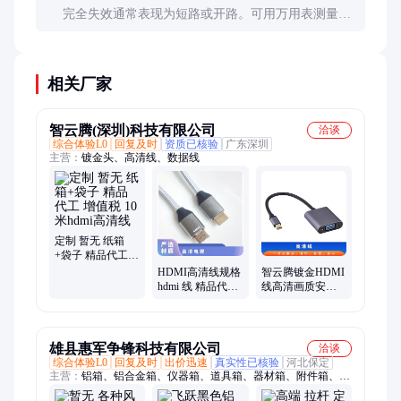
完全失效通常表现为短路或开路。可用万用表测量正
反向电阻，与正常值对比。轻微性能下降难以直接检
测，关键部位建议定期更换。
相关厂家
智云腾(深圳)科技有限公司
洽谈
综合体验L0
回复及时
资质已核验
广东深圳
主营：
镀金头、高清线、数据线
定制 暂无 纸箱
+袋子 精品代工
增值税 10米hdmi
HDMI高清线规格
智云腾镀金HDMI
高清线
hdmi 线 精品代工
线高清画质安全
暂无 定制 纸箱
可靠30米暂无
+袋子 增值税
雄县惠军争锋科技有限公司
洽谈
综合体验L0
回复及时
出价迅速
真实性已核验
河北保定
主营：
铝箱、铝合金箱、仪器箱、道具箱、器材箱、附件箱、收
纳箱、航空箱、工具箱、电子仪表箱、实验仪器包装箱、消防器