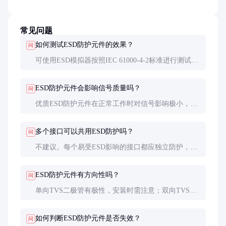
常见问题
如何测试ESD防护元件的效果？
问
可使用ESD模拟器按照IEC 61000-4-2标准进行测试，
观察元件能否有效钳制电压并保护后端电路。实际应
用中，还可以用示波器捕获ESD事件时的电压波形。
ESD防护元件会影响信号质量吗？
问
优质ESD防护元件在正常工作时对信号影响极小，其
电容通常控制在几个皮法以内。高速信号线需选择低
电容型号（如0.5pF以下）。
多个接口可以共用ESD防护吗？
问
不建议。每个易受ESD影响的接口都应独立防护，共
用可能导致防护效果下降。特别是高速差分信号对，
必须单独处理。
ESD防护元件有方向性吗？
问
单向TVS二极管有极性，安装时需注意；双向TVS二
极管无极性要求。具体以器件规格书为准，反接可能
无法正常保护甚至损坏。
如何判断ESD防护元件是否失效？
问