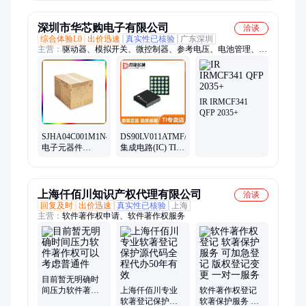
个月 否 国标
粘稠状液体
深圳市华芯购电子有限公司
洽谈
综合体验L0
出价迅速
真实性已核验
广东深圳
主营：
驱动器、模拟开关、微控制器、参考电压、电池管理、视
频开关ic、仪表放大器、音频放大器、开关稳压器、数字隔离
器、精密放大器、运算放大器、点火控制器、开关控制器、可编
程门阵列、接口集成电路、电容电阻
IR IRMCF341
QFP 2035+
SJHA04C001M1N46
DS90LV011ATMF/NOPB
电子元器件
集成电路(IC) TI/
SUMITOMO 批次
德洲仪器 封装
暂无
SOT-23-5 批次22+
上海仟佰川知识产权代理有限公司
洽谈
回复及时
出价迅速
真实性已核验
上海
主营：
软件著作权申请、软件著作权服务
目前暂无明确时
间压力软件著作
上海仟佰川专业
软件著作权登记
权可以考虑普通
软著登记保护源
软著保护服务 可