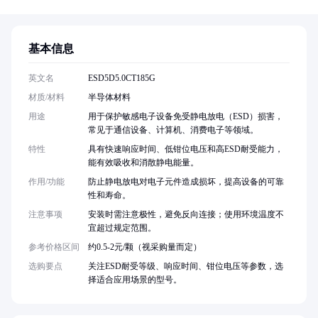
基本信息
英文名
ESD5D5.0CT185G
材质/材料
半导体材料
用途
用于保护敏感电子设备免受静电放电（ESD）损害，
常见于通信设备、计算机、消费电子等领域。
特性
具有快速响应时间、低钳位电压和高ESD耐受能力，
能有效吸收和消散静电能量。
作用/功能
防止静电放电对电子元件造成损坏，提高设备的可靠
性和寿命。
注意事项
安装时需注意极性，避免反向连接；使用环境温度不
宜超过规定范围。
参考价格区间
约0.5-2元/颗（视采购量而定）
选购要点
关注ESD耐受等级、响应时间、钳位电压等参数，选
择适合应用场景的型号。