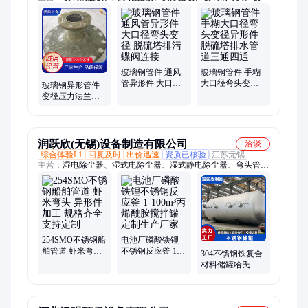
钢桥架、玻璃钢电缆桥架、200*100桥架、100*100桥架、电缆桥
架、脱硫塔、一体化提升泵站、一体化泵站、玻璃钢拱形盖板、
玻璃钢集气罩、弧形盖板、污水池拱形盖板、污水池弧形盖板、
圆形密封罩、污水池密封罩、玻璃钢生物除臭箱、玻璃钢管道、
平形地沟盖板、臭水池集气密封罩、污水池加盖、生化池加盖
玻璃钢管件 通风
玻璃钢管件 手糊
管异形件 大口径
大口径弯头变径
玻璃钢异形管件
弯头变径 脱硫塔
异形件 脱硫塔排
变径压力法兰通
排污蝶阀连接
水管道三通四通
风弯头 规格齐全
按需定制
润跃欣(无锡)设备制造有限公司
洽谈
综合体验L1
回复及时
出价迅速
资质已核验
江苏无锡
主营：
湿电除尘器、湿式电除尘器、湿式静电除尘器、弯头管
道、湿电除尘设备、不锈钢阳极管、阴极线、不锈钢喷淋塔、脱
硫塔、洗涤塔、芒刺线、脱硫脱硝设备、电捕焦油器、湿电阳极
管、阳极模块、不锈钢储罐、化工储罐、脱硫塔托盘、烟气均布
板、不锈钢托盘
254SMO不锈钢船
电池厂磷酸铁锂
舶管道 虾米弯头
不锈钢反应釜 1-
304不锈钢铁复合
异形件加工 规格
100m³丙烯酰胺搅
材料储罐哈氏合
齐全 支持定制
拌罐定制生产厂
金C276化工储 罐
家
运行平稳