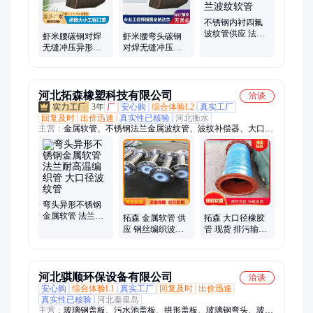
不锈钢内衬四氟
波纹管供应 法兰
虾米腰碳钢对焊
虾米腰弯头碳钢
式金属软管四氟
无缝冲压异形定
对焊无缝冲压异
管法兰波纹软管
制90度45度卷制
形定制90度45度
大口径弯头
卷制大口径
河北拓森橡塑科技有限公司
洽谈
3年
厂
安心购
综合体验L2
真实工厂
回复及时
出价迅速
真实性已核验
河北衡水
主营：
金属软管、不锈钢法兰金属波纹管、波纹补偿器、大口径
橡胶管、橡胶软连接、法兰胶管、四氟软管、法兰膨胀节
弯头异形不锈钢
金属软管 法兰耐
拓森 金属软管 供
拓森 大口径橡胶
高温编织管 大口
应 钢丝编织波纹
管 现货 排污输水
径波纹管
软 管 款式齐全 长
管 吸排抽沙耐磨
期供应
管 夹布法 兰管
河北骐顺环保设备有限公司
洽谈
安心购
综合体验L1
真实工厂
回复及时
出价迅速
真实性已核验
河北秦皇岛
主营：
玻璃钢盖板、污水池盖板、拱形盖板、玻璃钢弯头、玻璃