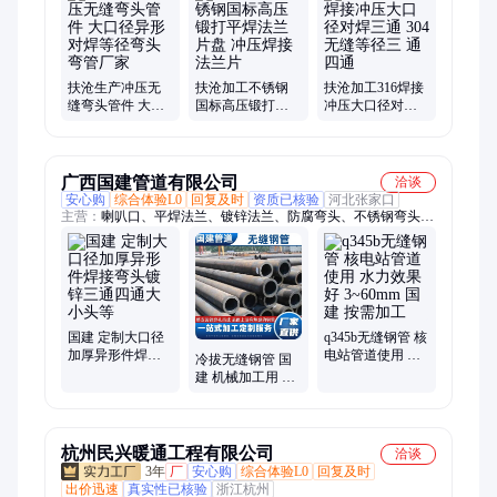
兰
扶沧生产冲压无
扶沧加工不锈钢
扶沧加工316焊接
缝弯头管件 大口
国标高压锻打平
冲压大口径对焊
径异形对焊等径
焊法兰片盘 冲压
三通 304无缝等径
弯头弯管厂家
焊接法兰片
三 通四通
广西国建管道有限公司
洽谈
安心购
综合体验L0
回复及时
资质已核验
河北张家口
主营：
喇叭口、平焊法兰、镀锌法兰、防腐弯头、不锈钢弯头、
冲压弯头、对焊弯头、无缝弯头、耐磨弯头、长半径弯头、变径
90°弯头、蒸汽管道弯头、对焊法兰、不锈钢法兰、接嘴三通、
保温三通、国标三通、焊制三通、合金高压三通、直缝三通、顶
制三通、合金管件、异径管、支吊架
国建 定制大口径
q345b无缝钢管 核
加厚异形件焊接
电站管道使用 水
冷拔无缝钢管 国
弯头镀锌三通四
力效果好 3~60mm
建 机械加工用 耐
通大小头等
国建 按需加工
热性能好 20号钢
化学工业
杭州民兴暖通工程有限公司
洽谈
3年
厂
安心购
综合体验L0
回复及时
出价迅速
真实性已核验
浙江杭州