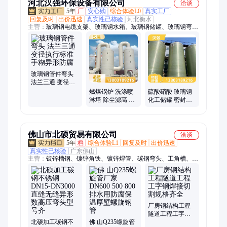
河北汉强环保设备有限公司
洽谈
5年
厂
安心购
综合体验L0
真实工厂
回复及时
出价迅速
真实性已核验
河北衡水
主营：
玻璃钢电缆支架、玻璃钢水箱、玻璃钢储罐、玻璃钢弯
头、污水池盖板、玻璃钢管道、玻璃钢标志桩、玻璃钢脱硫塔、
玻璃钢电缆桥架、玻璃钢檩条、玻璃钢烟筒、玻璃钢护栏、玻璃
钢花盆、玻璃钢化粪池、玻璃钢管件、玻璃钢鱼池、玻璃钢桁
条、玻璃钢方管、玻璃钢圆管、玻璃钢拉挤型材、玻璃钢一体化
泵站、玻璃钢地板梁、玻璃钢烟囱、玻璃钢瓦、玻璃钢输送罩
玻璃钢管件弯头
法兰三通 变径执
行标准 手糊异形
燃煤锅炉 洗涤喷
硫酸硝酸 玻璃钢
防腐
淋塔 除尘滤高 按
化工储罐 密封性
需定制 废气处理
能好 来图设计 搅
设备 汉强
拌罐运输罐 汉强
佛山市北硕贸易有限公司
洽谈
5年
档
综合体验L1
回复及时
出价迅速
真实性已核验
广东佛山
主营：
镀锌槽钢、镀锌角铁、镀锌焊管、碳钢弯头、工角槽、无
缝管、焊管、螺旋管、钢板、冲孔、钢支撑、格构柱、H型钢、
扁铁、槽钢、方管、工字钢、角钢、圆钢、卷板、镀锌方管、镀
锌管、镀锌角钢、钢立柱、钢构柱、热轧扁铁
厂房钢结构工程
隧道工程工字钢
北硕加工碳钢不
佛 山Q235螺旋管
焊接切割规格齐