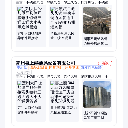
主营：
不锈钢风管、焊接风管、除尘风管、排烟风管、不锈钢油
烟罩、不锈钢焊接管、不锈钢螺旋风管、除尘管道、厂房排烟除
尘、镀锌风管、角钢法兰、消防排烟管道、油烟管道、新风管、
工业罩、集气罩、工业排烟、镀锌法兰、不锈钢法兰、环保除尘
风管、碳钢风管、方形管道、空调新风排风管、防排烟管道、共
板法兰
定制大口径加厚
角铁法兰通风风
异形件焊接弯头
管 中央空调通风
圆形不锈钢风管
镀锌三通四通大
管道生产 镀锌矩
适用外层建筑 一
小头等通风管道
形排烟风管
次成型 密封性好
民兴
常州喜上囍通风设备有限公司
洽谈
安心购
综合体验L0
回复及时
出价迅速
真实性已核验
江苏常州
主营：
不锈钢风管、焊接风管、除尘风管、消防排烟风管、不锈
钢螺旋风管、除尘管道、厂房排烟除尘风管、镀锌风管、角钢法
兰、消防排烟管道、油烟管道、新风管、工业罩、工业排烟、镀
锌法兰、不锈钢法兰、环保除尘风管、碳钢风管、方形管道、空
调新风排风管、防排烟管道
定制大口径加厚
喜上囍 304无动力
异形件焊接弯头
风帽屋顶烟道厂
镀锌不锈钢螺旋
镀锌三通四通大
房自动排气扇换
风管厂家定制 耐
小头等通风管道
气扇风球通风器
腐蚀排气通风管
道 各种厚度加工