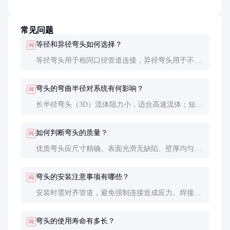
常见问题
等径和异径弯头如何选择？
问
等径弯头用于相同口径管道连接，异径弯头用于不同
口径管道过渡。选择时需考虑流体特性、压力损失和
空间限制等因素。
弯头的弯曲半径对系统有何影响？
问
长半径弯头（3D）流体阻力小，适合高速流体；短半
径弯头（1.5D）节省空间，适合低速流体和空间受限
场合。
如何判断弯头的质量？
问
优质弯头应尺寸精确、表面光滑无缺陷、壁厚均匀。
可通过目视检查、尺寸测量和压力测试来评估质量。
弯头的安装注意事项有哪些？
问
安装时需对齐管道，避免强制连接造成应力。焊接弯
头需预热和缓冷，法兰连接需均匀紧固螺栓，确保密
封性。
弯头的使用寿命有多长？
问