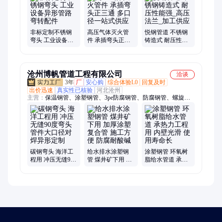
火法兰、天然气法兰、压力容器法兰、三通、大小头、封头、管
帽、异径管、法兰、消防气体灭火管件、承插三通、碳钢封头、
偏心大小头、管帽封头、不锈钢封头管帽
非标定制不锈钢
高压气体灭火管
悦钢管道 不锈钢
弯头 工业设备异
件 承插弯头正三
铸造式 耐压性能
形管路弯转配件
通 多口径一站式
强_高压法兰_加
供应
工供应
沧州博帆管道工程有限公司
洽谈
3年
厂
安心购
综合体验L0
回复及时
出价迅速
真实性已核验
河北沧州
主营：
保温钢管、涂塑钢管、3pe防腐钢管、防腐钢管、螺旋钢
管、聚氨酯保温钢管、钢套钢保温钢管
碳钢弯头 海洋工
给水排水涂塑钢
涂塑钢管 环氧树
程用 冲压无缝90
管 煤井矿下用 加
脂给水管道 承热
度弯头管件大口
厚涂塑复合管 施
力工程用 内壁光
径对焊异形定制
工方便 防腐耐酸
滑 使用寿命长
碱