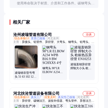
使用寿命取决于材质、介质和工作条件。碳钢弯头在
普通水中可用10-15年，不锈钢弯头在腐蚀性介质中
也可达20年以上。
相关厂家
沧州凌瑞管道有限公司
洽谈
综合体验L0
资质已核验
河北沧州
主营：
异接头、铝管件、异径管、大弯头、钢弯头、铝弯头、焊
接弯头、薄盲板、法兰盘、单丝管、法兰片、热镀锌、锥管车、
集合管、锥形管、铝合金、大小头、异型焊接、单丝头、不锈钢
焊接、锥管、图纸法兰
凌瑞直销异径管
钢弯头 90°LR
焊制大小头 欧标
ELBOW A234
热压异径管
凌瑞销非型号弯
WPB B16.9 BW
EN10253
头 51 63 102 121
SCHXXS 4寸
127 165 180 194
245 等异形口径弯
头
河北扶沧管道设备有限公司
洽谈
综合体验L0
真实工厂
回复及时
真实性已核验
河北沧州
主营：
异径管、碳钢法兰、波纹补偿器、弯头管件、异形法兰
片、不锈钢弯头、无缝椭圆封头、耐磨对焊三通、不锈钢平焊法