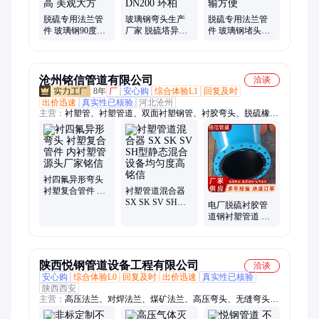
脱硫专用法兰管
玻璃钢弯头生产
脱硫专用法兰管
件 玻璃钢90度弯
厂家 脱硫塔异形
件 玻璃钢堵头盖
头 异形管件定制
管件 焊接工艺 强
板 异形弯头 性能
强度高 美观大方
度大 DN200 环柏
好 运输方便
沧州铭信管道有限公司
洽谈
8年
厂
安心购
综合体验L1
回复及时
出价迅速
真实性已核验
河北沧州
主营：
衬塑管、衬塑管道、双面衬塑钢管、衬胶弯头、脱硫橡胶
弯头、缩合式衬塑钢管、冷热水衬塑钢管、衬塑管道混合器、管
道静态混合器、衬四氟管道混合器、静态管道混合器、不锈钢静
态混合器、衬胶变径管、脱硫衬胶管、衬胶三通、衬胶管道、衬
四氟管件、衬塑管件、SK型管道混合器、DN300管道混合器、
脱硫衬胶管件、矿浆输送衬胶钢管、钢衬聚乙烯管、钢衬塑管、
衬四氟异形弯头
衬胶缸盖管件
衬塑复合管件 内
衬塑管道混合器
衬塑管 源头厂家
SX SK SV SH型
电厂脱硫衬胶管
铭信
静态混合设备均
道钢衬塑管道 可
匀度高 铭信
定制加工铭信
陕西悦钢管道设备工程有限公司
洽谈
安心购
综合体验L0
回复及时
出价迅速
真实性已核验
陕西西安
主营：
高压法兰、对焊法兰、煤矿法兰、高压弯头、无缝弯头、
国标弯头、对焊弯头、异形法兰、180°弯头、焊接弯头、气体灭