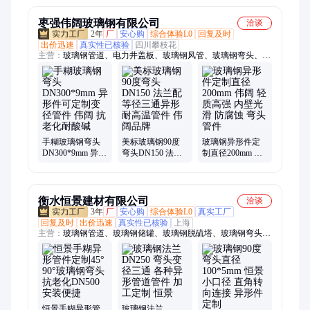
枣强伟阔玻璃钢有限公司
洽谈
2年
厂
安心购
综合体验L0
回复及时
出价迅速
真实性已核验
四川攀枝花
主营：
玻璃钢管道、电力井盖板、玻璃钢风管、玻璃钢弯头、玻
璃钢异形件、玻璃钢格栅、玻璃钢法兰、排水沟网格板、玻璃钢
格栅板、玻璃钢电缆沟盖板、玻璃钢复合盖板、玻璃钢三通、玻
璃钢围栏、玻璃钢拉挤方管、玻璃钢除臭风管、玻璃钢拱形盖
板、玻璃钢檩条、光伏走道板、锌铝镁走道板、玻璃钢污水池盖
板
手糊玻璃钢弯头
美标玻璃钢90度
玻璃钢异形件定
DN300*9mm 异形
弯头DN150 法兰
制直径200mm 伟
件可定制变径管
配等径三通异形
阔 轻质高强 内壁
件 伟阔 抗老化耐
耐高温管件 伟阔
光滑 防腐蚀 弯头
酸碱
品牌
管件
衡水恒景建材有限公司
洽谈
3年
厂
安心购
综合体验L0
真实工厂
回复及时
出价迅速
真实性已核验
上海
主营：
玻璃钢管道、玻璃钢储罐、玻璃钢脱硫塔、玻璃钢弯头、
玻璃钢异形件、玻璃钢平盖板、玻璃钢拱形盖板、玻璃钢拉挤方
管、光伏走道板、锌铝镁走道板、玻璃钢风管、玻璃钢法兰、玻
璃钢三通变径、玻璃钢洗涤塔、玻璃钢围栏、玻璃钢电缆桥架、
玻璃钢格栅、玻璃钢污水池盖板、玻璃钢拉挤圆管、玻璃钢平
板、玻璃钢拉挤平板、玻璃钢除臭风管、玻璃钢檩条
恒景手糊异形管
玻璃钢法兰