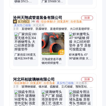
锈钢 DN15-
厂家 DN600 500
全
DN3000直缝无缝
800排水用防腐保
异形数高压弯头
温厚壁螺旋钢管
型号齐
沧州天翔成管道装备有限公司
洽谈
3年
档
综合体验L0
回复及时
出价迅速
真实性已核验
河北沧州
主营：
直缝钢管、防腐钢管、直缝焊接钢管、大口径直缝焊管、
直埋保温钢管、发泡保温钢管、蒸汽保温钢管
厂家供应180度无
虾米腰弯头 45º
缝冲压304不锈钢
90º碳钢 焊接 大口
天翔成管道不锈
弯头 大口径厚壁
径对焊管件 多节
钢对焊焊接弯管
异形焊接管件
异形可按图定做
小口径碳钢无缝
弯头 定制异形管
件
河北环柏玻璃钢有限公司
洽谈
综合体验L0
回复及时
出价迅速
真实性已核验
河北衡水
主营：
玻璃钢储罐、储水罐、硫酸罐、立式储罐、预制泵站、防
腐储罐、化工储罐、食品级储罐、氢氧化钠罐、一体化泵站、污
水提升泵站、超纯水氮封水箱