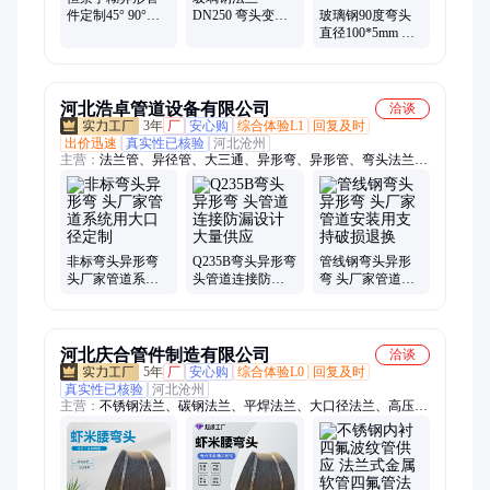
件定制45° 90°玻
DN250 弯头变径
玻璃钢90度弯头
璃钢弯头 抗老化
三通 各种异形管
直径100*5mm 恒
DN500 安装便捷
道管件 加工定制
景 小口径 直角转
恒景
向连接 异形件定
制
河北浩卓管道设备有限公司
洽谈
3年
厂
安心购
综合体验L1
回复及时
出价迅速
真实性已核验
河北沧州
主营：
法兰管、异径管、大三通、异形弯、异形管、弯头法兰、
双盘弯头、厚壁管、法兰盘、化工管、斜三通、石化管、法兰
片、高压管、焊接管、折流板、碳钢管、三通河、船标管、变径
管、连接防漏、管线钢弯、加高管帽、热卷法兰、异径三通
非标弯头异形弯
Q235B弯头异形弯
管线钢弯头异形
头厂家管道系统
头管道连接防漏
弯 头厂家管道安
用大口径定制
设计大量供应
装用支持破损退
换
河北庆合管件制造有限公司
洽谈
5年
厂
安心购
综合体验L0
回复及时
真实性已核验
河北沧州
主营：
不锈钢法兰、碳钢法兰、平焊法兰、大口径法兰、高压法
兰、三通、封头、管帽