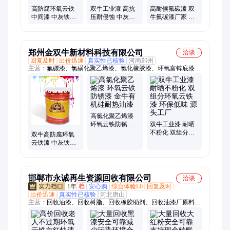
高防腐环氧云铁
双牛工业漆 高抗
高耐候氟碳漆 双
中间漆 中灰铁红
压耐侵蚀 中灰环
牛氟碳漆厂家 金
中间防锈油漆 双
氧中涂漆 经久耐
属耐候面漆
牛防腐涂料
用 涂膜坚固
郑州金双牛新材料科技有限公司
洽谈
回复及时
出价迅速
真实性已核验
河南郑州
主营：
氟碳漆、氯磺化聚乙烯漆、氯化橡胶漆、环氧富锌底漆、
环氧煤沥青漆、环氧云铁中间漆、丙烯酸聚氨酯漆、有机硅耐高
温漆、马路划线改色漆、无机富锌底漆、IPN8710防腐涂料、脂
肪族聚氨酯漆、防火涂料、地坪漆、酚醛防锈漆、银粉漆
高氯化聚乙烯漆
环氧云铁防锈漆
双牛工业漆 耐晒
金牛有机硅耐热
不粉化 双组分环
双牛高防腐环氧
油漆
氧云铁漆 环保低
云铁漆 中灰铁红
味 源头工厂
可调色 耐水柔韧
防锈中间层涂料
邯郸市永诚再生资源回收有限公司
洽谈
1年
档
安心购
综合体验L0
回复及时
出价迅速
真实性已核验
河北唐山
主营：
回收油漆、回收树脂、回收橡胶助剂、回收油漆厂原料、
回收橡胶、回收香精、回收热熔胶