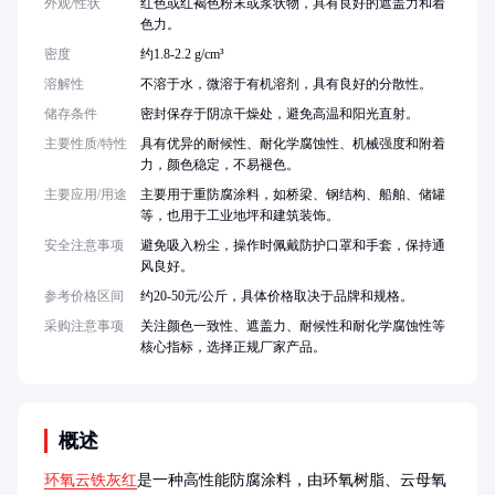
外观/性状
红色或红褐色粉末或浆状物，具有良好的遮盖力和着
色力。
密度
约1.8-2.2 g/cm³
溶解性
不溶于水，微溶于有机溶剂，具有良好的分散性。
储存条件
密封保存于阴凉干燥处，避免高温和阳光直射。
主要性质/特性
具有优异的耐候性、耐化学腐蚀性、机械强度和附着
力，颜色稳定，不易褪色。
主要应用/用途
主要用于重防腐涂料，如桥梁、钢结构、船舶、储罐
等，也用于工业地坪和建筑装饰。
安全注意事项
避免吸入粉尘，操作时佩戴防护口罩和手套，保持通
风良好。
参考价格区间
约20-50元/公斤，具体价格取决于品牌和规格。
采购注意事项
关注颜色一致性、遮盖力、耐候性和耐化学腐蚀性等
核心指标，选择正规厂家产品。
概述
环氧云铁灰红
是一种高性能防腐涂料，由环氧树脂、云母氧