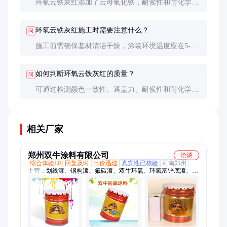
环氧云铁灰红添加了云母氧化铁，耐候性和耐化学腐
蚀性更强，适合户外和重防腐环境。普通环氧涂料成
本较低，但耐久性较差。
环氧云铁灰红施工时需要注意什么？
问
施工前需确保基材清洁干燥，涂装环境温度应在5-
35℃之间，湿度低于85%。建议采用喷涂或刷涂，每
道涂层厚度控制在50-100微米。
如何判断环氧云铁灰红的质量？
问
可通过检测颜色一致性、遮盖力、耐候性和耐化学腐
蚀性等指标来判断。建议索取样品进行小试，并查看
第三方检测报告。
相关厂家
郑州双牛涂料有限公司
洽谈
综合体验L0
回复及时
出价迅速
真实性已核验
河南郑州
主营：
划线漆、钢构漆、氟碳漆、双牛环氧、环氧富锌底漆、环
氧煤沥青漆、乙烯漆、防腐漆、内壁漆、银粉漆、酚醛漆、醇酸
漆、自干清漆、双牛防锈、酚醛面漆、水泥路面、无机富锌底
漆、有机硅耐高温漆、丙烯酸聚氨酯漆、脂肪族聚氨酯漆、防火
涂料、马路划线漆、航空标志漆、IPN8710防腐漆