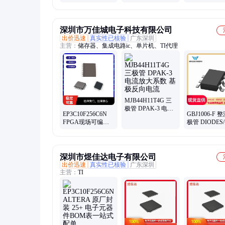
逻辑器件 ALTERA
封装TQFP144 批次
21+
深圳市万佳城电子科技有限公司
出价迅速
真实性已核验
广东深圳
主营：
储存器、集成电路ic、单片机、TI代理
MJB44H11T4G 三
极管 DPAK-3 电流
EP3C10F256C6N
GBJ1006-F 
放大系数 基极反向
FPGA现场可编程
极管 DIODES
电流
逻辑器件 BGA 功
封装GBJ 批次2
耗 工作电压
深圳市煜佳达电子有限公司
出价迅速
真实性已核验
广东深圳
主营：
TI