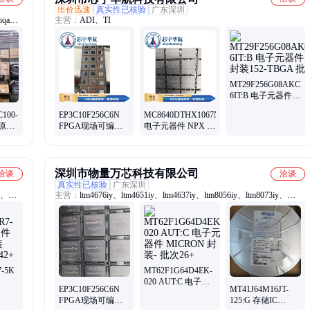
出价迅速
真实性已核验
广东深圳
8hqa、
主营：
ADI、TI
、
EON、
p30-
MT29F256G08AKCBB
6IT:B 电子元器件
Micron 封装152-
100-
EP3C10F256C6N
MC8640DTHX1067NE
TBGA 批次25+
 原厂
FPGA现场可编程
电子元器件 NPX 封
子元器
逻辑器件 FBGA-
装1023-FCCBGA
256 工作温度
批次25+
深圳市物量万芯科技有限公司
洽谈
洽谈
真实性已核验
广东深圳
2、
主营：
ltm4676iy、ltm4651iy、ltm4637iy、ltm8056iy、ltm8073iy、
2tr7、
ltm8052iy、ltm4645iy、ltm8001iy、ltm8046iy、ltm4655iy、ltm4661iy、
-
ltm4639iy、ltm8025iy、ltm4653iy、ltm4681iy、ltm4657iy、ltm4648iy、
、
ltm8058iy、ltm4641iy、ltm8055iy、ltm4644iy、ltm4649iy、ltm8047iy、
ltm8028iy、ltm4680iy
-5K
MT62F1G64D4EK-
020 AUT:C 电子元
EP3C10F256C6N
MT41J64M16JT-
QFN
器件 MICRON 封
FPGA现场可编程
125:G 存储IC
装- 批次26+