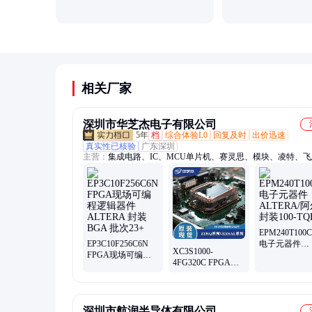
相关厂家
深圳市华芝杰电子有限公司
5年
档
综合体验L0
回复及时
出价迅速
真实性已核验
广东深圳
主营：
集成电路、IC、MCU单片机、赛灵思、模块、凌特、
尔、德州
EPM240T100
EP3C10F256C6N
电子元器件
XC3S1000-
FPGA现场可编程
ALTERA/阿
4FG320C FPGA现
逻辑器件 ALTERA
封装100-TQFP
场可编程逻辑器件
封装BGA 批次23+
赛灵思 封装320-
FBGA
深圳市航润半导体有限公司