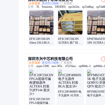
出价迅速
真实性已核验
广东深圳
主营：
TI、Sensirion、DIODES、epc2ti32n、ep53a8hqi、ep53a
epc2tc32n、ep4ce55f23、ep3c25e144、epc1441pc8、epc16ui88n
ep3c10f256、ep3c25f324、ALTERA、TDK、ST/意法、INFIN
CYPRESS、sht35-dis、stk8ba50-s、stk3311-wv、sgp40-d-r4、sg
2.5k、scd40-d-r2、smsc
EP3C10F256C6N
EP3C10F256C6N
EPM7064AETC
Altera 256-LBGA
ALTERA 原厂封装
10N ALTERA
25+ 电子元器件一
25+ 电子元器件一
封装 25+ 电
站式配单
站式配单
件一站式配单
深圳市兴中芯科技有限公司
出价迅速
真实性已核验
广东深圳
主营：
acpm-5308、assr-303c、rf5216asr、ep900dc-3、ep900dc-
assr-4110、rf1147tr7、gp712kxbg、acpl-785j、hdns-2200、rf741
acml-7400、hdsp-0762、hdsp-0760、封装bga、acpm-7788、a217
56ae、rf7255tr7、hdsp-h103、hdsp-h101、rf3827tr7、acpl-847v
rf7302tr7、acpm-8817、afem-7814
EP1C20F400I6N 电
RFFM8216TR7
子元器件 ALTERA
电子元器件
EP3C10F256C6N
封装BGA 批次18+
QORVO 封装
FPGA现场可编程
批次1742+