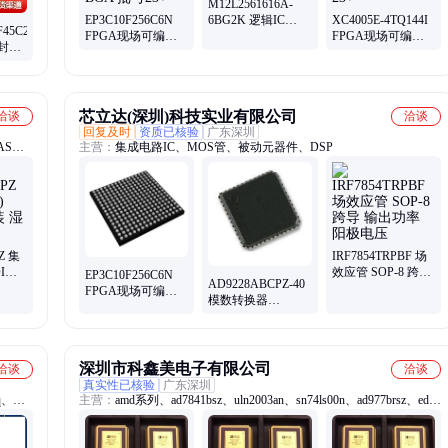
M12L2561616A-
EP3C10F256C6N
6BG2K 逻辑IC
XC4005E-4TQ144I
F45C2N
FPGA现场可编程
ESMT 封装BGA 批
FPGA现场可编程
厂封装
逻辑器件 ALTERA
号23+
逻辑器件 XILINX
件
封装BGA 批号23+
封装BGA QFP 批号
式配
23+
芯立达(深圳)科技实业有限公司
洽谈
洽谈
回复及时
资质已核验
广东深圳
AS瑞
主营：
集成电路IC、MOS管、被动元器件、DSP
Z 集
IRF7854TRPBF 场
DI原
效应管 SOP-8 跨导
EP3C10F256C6N
AD9228ABCPZ-40
敏感性
输出功率 阳极电压
FPGA现场可编程
模数转换器
逻辑器件 BGA 功
（ADC） ADI/亚德
耗 存储容量
诺 封装LFCSP 批次
25+
深圳市科鑫美电子有限公司
洽谈
洽谈
真实性已核验
广东深圳
q、
主营：
amd系列、ad7841bsz、uln2003an、sn74ls00n、ad977brsz、edi
系列、sn74ls03n、sn75161bn、ad10242tz、ad7847brz、ad10465bz、
、电脑板、
ad5764csuz、ad7656bstz、sn74ls145n、ad9920abbcz、opa2333shkj、