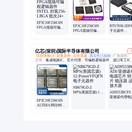
芯片封、封装bga、1355081-1、三级管、ad7495arm、ad5346bc
hsmp-3862、tc7sg17fu、rt4531wsc
EP3C10F256C6N
EP3C10F256C6N
BTS7030-2EP
FPGA现场可编程
FPGA现场可编程
子元器件
逻辑器件 INTEL 封
逻辑器件 Altera 封
INFINEON/
装256-LBGA 批次
装BGA 批次15+
封装TSDSO-1
24+
次24+
亿芯(深圳)国际半导体有限公司
综合体验L0
回复及时
出价迅速
真实性已核验
广东深圳
主营：
集成电路IC、芯片代理、可编程逻辑器件、进口军工IC
军工IC、IGBT模块、陀螺仪、可控硅模块、停产IC、三星代
片原厂渠道
NB679GD-Z
MPS(美国芯源) 12-
AD9553BCPZ 
PowerVFQFN 电子
亚德诺代理电
EP3C10F256C6N
元器件
片 转换芯片 
ALTERA/阿尔特拉
运算放大器
新批次 BGA256 集
成电路IC