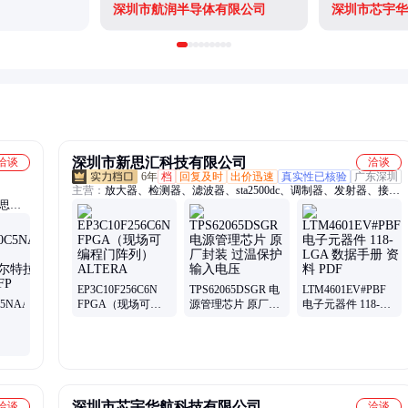
深圳市航润半导体有限公司
深圳市芯宇华
深圳市新思汇科技有限公司
洽谈
洽谈
6年
档
回复及时
出价迅速
真实性已核验
广东深圳
主营：
放大器、检测器、滤波器、sta2500dc、调制器、发射器、接收
飞思卡
器、衰减器、解调器、变压器、合成器、收发器、偏置器、振荡器、
tda7708str、rfid天线、终端负载、隔直流器、微波射频、集成电路、
同轴开关、接入监控ic、频率综合器、便携式仪器、mcl电子开关
EP3C10F256C6N
TPS62065DSGR 电
LTM4601EV#PBF
C5NAA
FPGA（现场可编
源管理芯片 原厂封
电子元器件 118-
程门阵列）
装 过温保护 输入电
LGA 数据手册 资料
尔特拉
ALTERA
压
PDF
深圳市芯宇华航科技有限公司
洽谈
洽谈