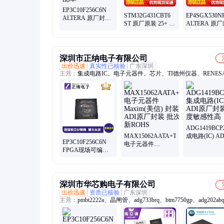
EP3C10F256C6N
STM32G431CBT6
EP4SGX530N
ALTERA 原厂封装
ST 原厂原装 25+ 电
ALTERA 原
25+ 电子元器件
子元器件BOM表一
25+ 电子元器
BOM表一站式配单
站式配单
BOM表一站
深圳市正纳电子有限公司
出价迅速
真实性已核验
广东深圳
主营：
集成电路IC、电子元器件、芯片、TI德州仪器、RENES
萨、ADI亚德诺
ADG1419BCP
MAX15062AATA+T
成电路(IC) A
EP3C10F256C6N
电子元器件
厂封装 湿度
FPGA现场可编程
Maxim(美信) 封装
高
逻辑器件 ALTERA
ADI原厂封装 批次
原厂封装
新ROHS
深圳市华芯购电子有限公司
出价迅速
资质已核验
广东深圳
主营：
pmbt2222a、晶闸管、adg733brq、btm7750gp、adg202ab
max232cse、lmv321m5x、bv-3304p8、74hc4051n、锂电池、
lt1956egn、vr1.25-4m、ad8326are、mx23a34xf、bv-d503za