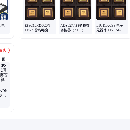
p、
sn74hct138n、intel系列、sn74ls107an、银河飞腾、mmsz5248bt1g、
tms320c25gba、tms320c25gbl、国微电子、ad7572ajrz10
A 电
EP3C10F256C6N
ADS5277IPFP 模数
LTC1152CS8 电子
FPGA现场可编程
转换器（ADC） TI
元器件 LINEAR/凌
英飞凌
逻辑器件 ALTERA
封装QFP-80 批次真
特 封装SOP-8 批次
4 批
封装BGA-256 批次
实库存
真实库存
真实库存
洽谈
、国产
理、芯
ADI/
源芯
稳压器