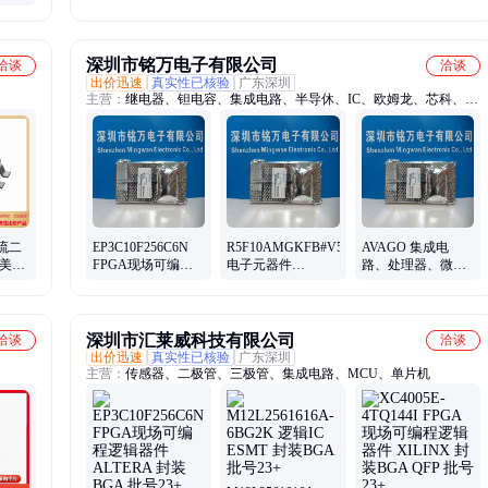
逻辑器件 ALTERA
MICRON 封装- 批
封装FBGA 批次25+
次26+
深圳市铭万电子有限公司
洽谈
洽谈
出价迅速
真实性已核验
广东深圳
主营：
继电器、钽电容、集成电路、半导休、IC、欧姆龙、芯科、迈
来芯、松下
整流二
EP3C10F256C6N
R5F10AMGKFB#V5
AVAGO 集成电
/美台
FPGA现场可编程
电子元器件
路、处理器、微控
6+
逻辑器件 原厂原装
RENESAS/瑞萨 批
制器 SGA-8343Z 原
工作温度
号20+
厂原装 20+
深圳市汇莱威科技有限公司
洽谈
洽谈
出价迅速
真实性已核验
广东深圳
主营：
传感器、二极管、三极管、集成电路、MCU、单片机