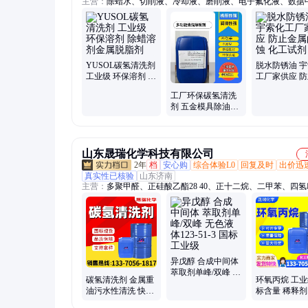
主营：
除蜡水、切削液、冷却液、磨削液、电子氟化液、数据
冷、拉伸油、脱膜剂、除垢剂、克鲁勃、清洗剂、润滑油、除
防锈油、脱脂剂、防锈剂、切削油、去除剂、除腊水、清洁剂
涂刷、晶圆清洗剂、光刻胶清洗液、氢氟醚、钢网清洗剂
YUSOL碳氢清洗剂
脱水防锈油 
工业级 环保溶剂 除
工厂家供应 
蜡溶剂金属脱脂剂
属的锈蚀 化
工厂环保碳氢清洗
剂 五金模具除油污
清洗溶剂 稀释剂香
蕉水松香水
山东晟瑞化学科技有限公司
2年
档
安心购
综合体验L0
回复及时
出价迅
真实性已核验
山东济南
主营：
多聚甲醛、正硅酸乙酯28 40、正十二烷、二甲苯、四氢
喃、液体丁腈橡胶、乙二醛、四氯乙烯、三氯乙烯、环己酮、
胺、二甲基甲酰胺、二甲基乙酰胺、航空煤油、石油醚、糠醛
酸钠、铬酸酐、顺酐、保险粉、无水乙醇、异丙醇、二氯甲烷
乙酯、醋酸甲酯
异戊醇 合成中间体
萃取剂单峰/双峰 无
碳氢清洗剂 金属重
环氧丙烷 工
色液体123-51-3 国
油污水性清洗 快干
标含量 稀释剂
标工业级
慢干环保溶剂
涂料 无色液体