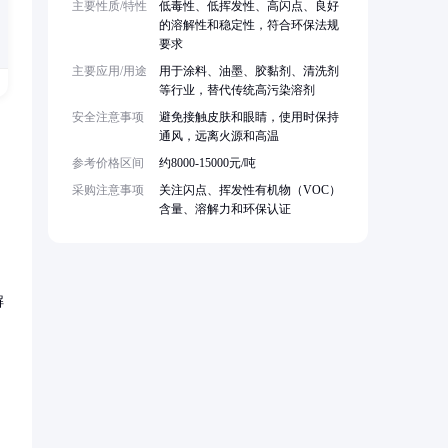
主要性质/特性
低毒性、低挥发性、高闪点、良好
的溶解性和稳定性，符合环保法规
要求
主要应用/用途
用于涂料、油墨、胶黏剂、清洗剂
等行业，替代传统高污染溶剂
安全注意事项
避免接触皮肤和眼睛，使用时保持
通风，远离火源和高温
参考价格区间
约8000-15000元/吨
采购注意事项
关注闪点、挥发性有机物（VOC）
含量、溶解力和环保认证
解
，