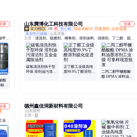
山东腾博化工科技有限公司
洽谈
洽谈
2年
档
安心购
综合体验L0
回复及时
出价迅速
真实性已核验
山东济南
酸甲
主营：
清洗剂、阻燃剂、稀释剂、溶剂涂料、润滑剂、丁二醇、固化
烷、异
剂、丙三醇、助焊剂、甲酸钠、三乙二醇、聚乙二醇、纺织助剂、印
醚、丙
染助剂、皮革助剂、橡胶涂料、涂料油墨、二乙二醇、异氰酸酯、防
、正丁
水乳液、碳酸丙烯酯、定制碳酸钾、碳酸二甲酯、清洗去油剂、塑料
增塑剂
碳氢清洗剂快干型
正丁醛工业级高纯
环保 溶剂油污清洁
度99.9%丁醛溶剂硫
二丙二醇甲醚醋酸
剂 五金金属除油剂
化促进剂
酯 DPMA 涂料油墨
酸酯
溶剂工业级 可拿样
国标原
现货批发
 现货
德州鑫佳润新材料有限公司
洽谈
山东德州
速
主营：
[]
工业酒
、无水
剂、二