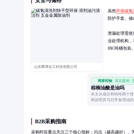
安全与储存
虽然
环保碳氢
防护手套。储
泄漏处理需使
业处理机构，
IBC吨桶包装
山东腾博化工科技有限公司
商家经验
真实案例 ·
棕榈油酸是油吗
本文从成分和特性两个维
构说明其与日常食用油的
景。
B2B采购指南
采购时应重点关注三个核心指标：闪点（越高越好）、