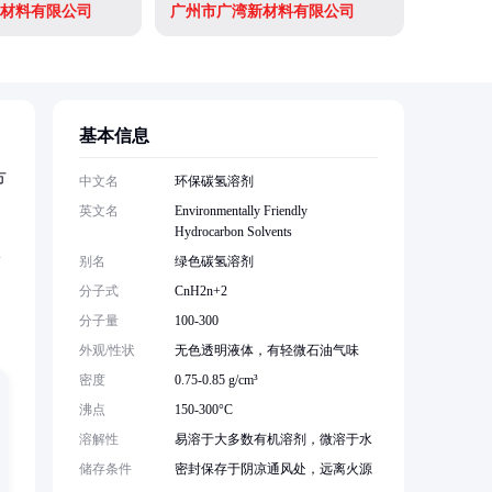
材料有限公司
广州市广湾新材料有限公司
上海嵘馥
基本信息
方
中文名
环保碳氢溶剂
英文名
Environmentally Friendly
Hydrocarbon Solvents
涂
别名
绿色碳氢溶剂
分子式
CnH2n+2
分子量
100-300
外观/性状
无色透明液体，有轻微石油气味
密度
0.75-0.85 g/cm³
沸点
150-300°C
溶解性
易溶于大多数有机溶剂，微溶于水
储存条件
密封保存于阴凉通风处，远离火源