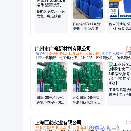
联能达保立乐环保
无色白电油碳氢挥
发性石油溶剂型清
联能达环保碳氢清
粉末脱漆剂 化
洗剂
洗剂 工业级高纯度
25KG桶装 高
溶剂 轻质白油
力助剂 联能
广州市广湾新材料有限公司
安心购
综合体验L0
回复及时
出价迅速
真实性已核验
广
主营：
氢氟醚、电子氟化液、AK-225、环保清洗剂、碳氢清
六氯丙烯二聚体、六氟丙烯三聚体、3M电子氟化液、HFC-365m
PCBA洗板水、马达转子清洗剂、防锈清洗剂、微电机转子清
干洗油、粉末冶金清洗剂、工业清洗剂、电子清洗剂、医疗器
剂、HCFC-141b、正溴丙烷、甲基吡咯烷酮、无水乙醇、异丙
品油、甲醇乙醇汽油
工业碳氢清洗
保快干电子铜
国标D80溶剂 环保
环保国标D40芳香
锈钢 粉末冶
碳氢溶剂 碳化水素
烃溶剂碳氢清洗 1
污清洗溶剂
非水系清洗剂
桶起订 现货
上海巨勃实业有限公司
综合体验L0
回复及时
出价迅速
真实性已核验
上海