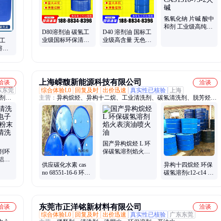
氢氧化钠 片碱 酸中
和剂 工业级高纯度
D80溶剂油 碳氢工
D40 溶剂油 国标工
CAS1310-73-2火碱
业级国标环保清洗
业级高含量 无色液
工
剂脱芳烃D系列溶
体溶解力强 挥发性
溶解
剂 清洗油
好d40
达化工
上海嵘馥新能源科技有限公司
洽谈
洽谈
东东莞
综合体验L0
回复及时
出价迅速
真实性已核验
上海
洗剂、
主营：
异构烷烃、异构十二烷、工业清洗剂、碳氢清洗剂、脱芳烃溶
fc、
剂油、芳烃溶剂、D60溶剂油、D40溶剂油、D80溶剂油、D30溶剂
洗剂、
油、D100溶剂油、油墨溶剂、异构十六烷、IP clean Lx、工业白油
械清洗
醇、成
国产异构烷烃 L 环
剂环
保碳氢溶剂焰火表
铝不
演油喷火油
供应碳化水素 cas
异构十四烷烃 环保
金用油
no 68551-16-6 环保
碳氢溶剂c12-c14 日
碳氢溶剂C9--C11
化香薰溶剂
东莞市正洋铭新材料有限公司
洽谈
洽谈
综合体验L0
回复及时
出价迅速
真实性已核验
广东东莞