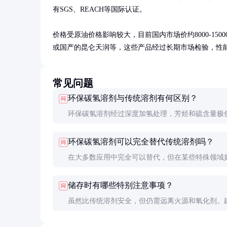
有SGS、REACH等国际认证。

价格受原油价格影响较大，目前国内市场价约8000-15000
或国产的昆仑天润等，这些产品经过长期市场检验，性
常见问题
环保碳氢溶剂与传统溶剂有何区别？
问
环保碳氢溶剂经过深度加氢处理，芳烃和硫含量极
性小、气味轻。传统溶剂如甲苯、二甲苯等芳烃含
环保碳氢溶剂可以完全替代传统溶剂吗？
问
对健康和环境危害大。
在大多数应用中完全可以替代，但在某些特殊领域
性树脂溶解时，可能需要与其他溶剂复配使用。
储存时有哪些特别注意事项？
问
虽然比传统溶剂安全，但仍需远离火源和氧化剂。
用专用溶剂柜储存，保持通风良好，避免静电积累