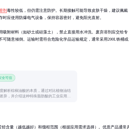
溶剂
毒性较低，但仍需注意防护。长期接触可能导致皮肤干燥，建议佩戴
存时应使用防爆电气设备，保持容器密封，避免阳光直射。

用吸附材料（如砂土或硅藻土），禁止直接用水冲洗。废弃溶剂应交给专
不可随意倾倒。运输时需符合危险化学品运输规定，通常采用200L铁桶或
。
 安全可信
度解析棕榈油酸的本质，通过对比植物油结
差异，并介绍这种特殊脂肪酸的工业应用场
芳烃含量（越低越好）和馏程范围（根据应用需求选择）。优质产品通常