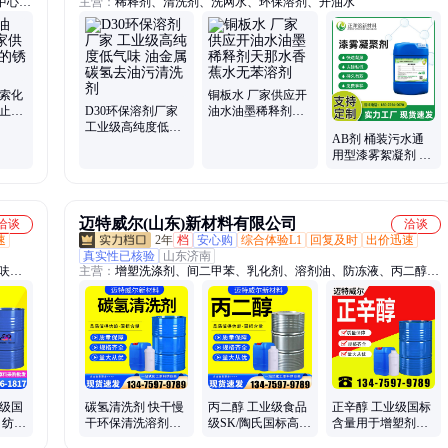
中心液
主营：
稀释剂、清洗剂、洗网水、环保溶剂、开油水
油剂、
、金属
宇索化
铜板水 厂家供应开
防止金
D30环保溶剂厂家
油水油墨稀释剂天
工试剂
工业级高纯度低气
那水香蕉水无苯溶
AB剂 桶装污水通
味 油金属碳氢去油
剂
用型漆雾絮凝剂 凝
污清洗剂
聚分离剂废水处理
迈特威尔(山东)新材料有限公司
洽谈
洽谈
速
2年
档
安心购
综合体验L1
回复及时
出价迅速
真实性已核验
山东济南
呋
主营：
增塑洗涤剂、间二甲苯、乳化剂、溶剂油、防冻液、丙二醇、
环己
三甲苯、苯乙烯、钛酸四丁酯、甲醇、乙醇、仲辛醇、异丙醇、85磷
、亚氯
酸、碳酸丙烯酯、甲基丙烯酸、丙烯酸羟乙酯、二甲苯、脂肪酸甲
、醋酸
酯、甲酸、氨水、丙烯酸、草酸、聚乙二醇
业级国
碳氢清洗剂 快干慢
丙二醇 工业级食品
正辛醇 工业级国标
 纺织
干环保清洗溶剂去
级SK/陶氏国标高含
含量用于增塑剂萃
油去污表面清洗
量 透明无色液体 保
取剂 111-87-5