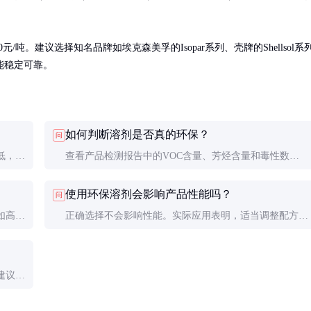
元/吨。建议选择知名品牌如埃克森美孚的Isopar系列、壳牌的Shellsol系
能稳定可靠。
如何判断溶剂是否真的环保？
问
低，毒
查看产品检测报告中的VOC含量、芳烃含量和毒性数
量高，
据。真正的环保溶剂应满足欧盟REACH、美国EPA等严
使用环保溶剂会影响产品性能吗？
问
格标准。
如高极
正确选择不会影响性能。实际应用表明，适当调整配方
后，使用环保溶剂的涂料和油墨在干燥时间、光泽度等方
面甚至可能更优。
建议使
。