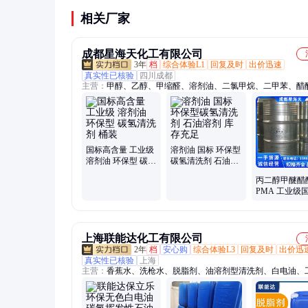
相关厂家
成都星海天化工有限公司
3年
档
综合体验L1
回复及时
出价迅速
真实性已核验
四川成都
主营：
甲醇、乙醇、甲缩醛、溶剂油、二氯甲烷、二甲苯、醋
酯、醋酸乙酯、醋酸丁酯、醋酸仲丁酯、碳酸二甲酯、二氯乙
丙醇、磷酸、乙二醇丁醚、二乙二醇丁醚、乙二醇、丙二醇甲
二醇甲醚醋酸酯、工业酒精、醋酸、防白水、稀释剂、环己酮
醇
国标高含量 工业级
溶剂油 国标 环保型
溶剂油 环保型 碳氢
碳氢清洗剂 石油溶
清洗剂 桶装
剂 库存充足
丙二醇甲醚醋
PMA 工业级
装溶剂稀释剂
速发 安全可靠
上海联能达化工有限公司
2年
档
安心购
综合体验L3
回复及时
出价迅
真实性已核验
上海
主营：
香蕉水、洗枪水、脱脂剂、油溶剂型清洗剂、白电油、
精、去渍油、四氯乙烯、天那水、脱漆剂、无味煤油、石油醚
乙醇、铝合金清洗剂、甲醇、二氯甲烷、防锈剂、不锈钢清洗
甲基甲酰胺DMF