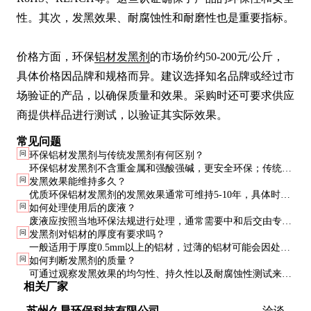
性。其次，发黑效果、耐腐蚀性和耐磨性也是重要指标。

价格方面，环保
铝材发黑剂
的市场价约50-200元/公斤，
具体价格因品牌和规格而异。建议选择知名品牌或经过市
场验证的产品，以确保质量和效果。采购时还可要求供应
商提供样品进行测试，以验证其实际效果。
常见问题
问
环保铝材发黑剂与传统发黑剂有何区别？
环保铝材发黑剂不含重金属和强酸强碱，更安全环保；传统发
问
发黑效果能维持多久？
黑剂可能含有六价铬等有害物质，对环境和人体健康有较大风
优质环保铝材发黑剂的发黑效果通常可维持5-10年，具体时间
险。
问
如何处理使用后的废液？
取决于使用环境和维护情况。
废液应按照当地环保法规进行处理，通常需要中和后交由专业
问
发黑剂对铝材的厚度有要求吗？
废液处理公司处置。
一般适用于厚度0.5mm以上的铝材，过薄的铝材可能会因处理
问
如何判断发黑剂的质量？
过程中的化学反应而变形。
可通过观察发黑效果的均匀性、持久性以及耐腐蚀性测试来判
相关厂家
断。建议先进行小样测试。
苏州久晨环保科技有限公司
洽谈