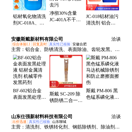
净彻30%含量
铝材氧化物清洗
JC-018铝材油污
JC-401A不干胶
剂JC-018A、压
清洗剂 铝合金
清除剂 水剂型
铸铝表面白斑清
表面污垢清洁
清香 328秒高效
洁、铝型材发黑
压铸铝氧化物处
安徽斯戴新材料有限公司
去污
洽谈
去除
理材料
综合体验L1
回复及时
真实性已核验
安徽合肥
主营：
铝合金、防锈清洗、表面除油、齿轮发黑、铝
缓蚀剂、防锈发黑剂、水性防锈剂、中性脱漆剂、金
属清洗剂、无泡清洗剂、去锈清洗剂、表面处理剂、
掉漆皮膜剂、金属除锈剂、除锈成膜剂、除锈清洗
剂、酸洗钝化剂、玻璃清洗剂、中性除锈剂、通用皮
膜剂、水性润滑剂、专用无腐蚀、金属挂具除、深蓝
BF-602铝合金
斯戴 PM-806 黑
色液体、笔记本外壳
斯戴 SC-209 除
表面发黑处理液
色锰系磷化液
锈防锈二合一
铝材金属清洗剂
马达机械除锈剂
黑色金属锈蚀油
机械零件发黑药
和防止磨擦面擦
污处理 本色成
山东仕强新材料科技有限公司
剂
伤
洽谈
膜均匀
出价迅速
真实性已核验
山东聊城
主营：
清洗剂、铁锈转化剂、钢筋除锈剂、除油剂、