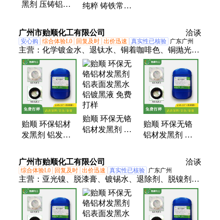
黑剂 压铸铝仿
纯粹 铸铁常温
不伤基材 铝材
古银发黑 防腐
发黑剂 酸性溶
常温除油剂
蚀铝发黑着色
液 钢钨钢弹簧
广州市贻顺化工有限公司
洽谈
OY-125A
安心购
综合体验L0
回复及时
出价迅速
真实性已核验
广东广州
主营：
化学镀金水、退钛水、铜着咖啡色、铜抛光
剂、钛合金抛光剂、铜材除油除锈剂、铝脱脂剂、环
保退铜水、化学镀铜剂、钢铁发黑剂、退金剂、铝抛
光剂、镀银剂、铝材无铬钝化剂、铜无铬钝化剂、铜
发黑剂、铝材化学除毛刺抛光剂、退银剂、铝钝化
剂、化学镀镍水、化学镀锡水、铜蚀刻液、仿金水、
贻顺 环保无铬
退镍水、化学镀铜水
贻顺 环保铝材
贻顺 环保无铬
铝材发黑剂 铝
发黑剂 铝发黑
铝材发黑剂 铝
表面发黑水 铝
处理剂 铝表面
发黑处理液 化
镀黑液 免费打
发黑工艺 免费
学铝发黑液 免
广州市贻顺化工有限公司
样
洽谈
打样
费打样
综合体验L0
回复及时
出价迅速
真实性已核验
广东广州
主营：
亚光镍、脱漆膏、镀锡水、退除剂、脱镍剂、
退膜剂、清洗剂、抛光剂、退锌剂、退镍剂、钝化
剂、铜抛光剂、铜发黑剂、铜钝化剂、金属清洗剂、
镁合金发黑剂、铝抛光剂、钛合金钝化剂、铝脱脂