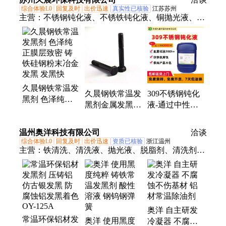
综合体验L0
回复及时
出价迅速
真实性已核验
江苏苏州
主营：
不锈钢钝化液、不锈铁钝化液、铜抛光液、不
锈钢清洗剂、铜防变色剂、紫铜保护剂、水性封闭
剂、防锈封闭剂、紫铜抗氧化剂、黄铜抗氧化剂、耐
盐雾钝化剂、钢铁常温发黑液、铝材钝化液、铝材洗
白剂、不锈钢酸洗钝化液、中和防锈液
久晨钢铁常温发
久晨钢铁常温发
309不锈钢钝化
黑剂 色泽纯正
黑剂金属发黑水
液-通过中性盐
膜层致密 铸铁
钢铁工件发黑螺
雾测试168小时-
硅钢粉末冶金发
丝弹簧表面发黑
SUS309防锈钝
温州奥洋科技有限公司
黑 发黑快
洽谈
化
综合体验L0
回复及时
出价迅速
资质已核验
浙江温州
主营：
铁清洗、清洗液、抛光液、脱脂剂、清洗剂、
光亮剂、抛光剂、发黑铝、发黑剂、发黑液、除油
剂、除锈剂、清洁剂、保护剂、7075发黑、双氧水、
铝合金、除油粉、空调管、铬酐酸、抛光粉、酸性
铝、超声波、除铜锈、压铸铝
奥洋 自主研发
常温环保铝材发
奥洋 使用黑度
冷凝器 不腐蚀