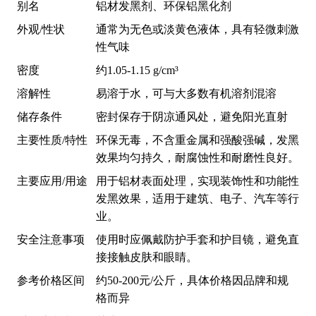
别名
铝材发黑剂、环保铝黑化剂
外观/性状
通常为无色或淡黄色液体，具有轻微刺激
性气味
密度
约1.05-1.15 g/cm³
溶解性
易溶于水，可与大多数有机溶剂混溶
储存条件
密封保存于阴凉通风处，避免阳光直射
主要性质/特性
环保无毒，不含重金属和强酸强碱，发黑
效果均匀持久，耐腐蚀性和耐磨性良好。
主要应用/用途
用于铝材表面处理，实现装饰性和功能性
发黑效果，适用于建筑、电子、汽车等行
业。
安全注意事项
使用时应佩戴防护手套和护目镜，避免直
接接触皮肤和眼睛。
参考价格区间
约50-200元/公斤，具体价格因品牌和规
格而异