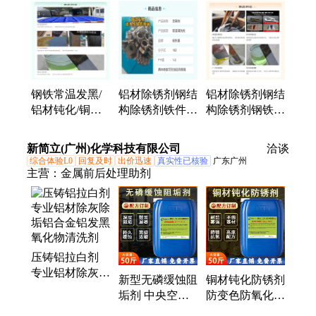
除锈剂、除油除锈剂、无铬钝化剂、脱漆剂、脱漆脱
塑剂、SQ-TQS600脱漆脱塑剂、SQ-TX1001铁锈转化
剂、SQ-TX2001G铁锈转化剂、常温发黑剂、石英石
清洗剂、镀镍剂、不锈钢清洗钝化剂、铜件清洗抛光
剂、铝件清洗剂、铜件清洗剂、不锈钢清洗剂、锌系
磷化清洗剂、纳米清洗剂、SQ-CY102除油除锈二合
钢铁常温发黑/
铝材除锈剂钢结
铝材除锈剂钢结
一、防锈漆、脱水防锈油
铝材钝化/铜黄
构除锈剂铁件发
构除锈剂钢铁发
金钝化/铜发黑
黑剂仕强厂家供
黑剂山东仕强供
用水性高分子封
应
应
新简立(广州)化学科技有限公司
洽谈
闭剂
综合体验L0
回复及时
出价迅速
真实性已核验
广东广州
主营：
金属前后处理助剂
压铸铝拉白剂
专业铝材除灰除
新型无磷缓蚀阻
铜材钝化防锈剂
垢铝合金铝发黑
垢剂 中央空调
防变色防氧化铜
氧化物清洗剂
冷却塔锅炉清洗
保护剂黄铜紫铜