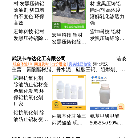
宏坤科技 铝材
宏坤科技 铝材
宏坤科技 铝材
发黑压铸铝除油
发黑压铸铝除油
发黑压铸铝除油
剂 切口增白不
剂 高浓度 溶解
剂 专业配方设
变色 环保高效
乳化渗透力强
计 快干环保型
武汉卡布达化工有限公司
洽谈
综合体验L0
回复及时
出价迅速
真实性已核验
湖北武汉
主营：
氰酸酯树脂、骨水泥、硅酸三钙、阻燃剂、抗
氧剂、光固化剂、铝酸三钙
铝抗氧化剂 除
丙氧基化甘油三
氨基甲酸甲酯
油防止铝材变色
丙烯酸酯 现货
598-55-0 99%
氧化发黑 环保
厂家直销 量大
500g瓶 厂家
铝抗氧化剂 厂
价廉