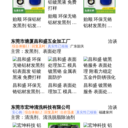
剂、化学镀铜剂、镀铜液、镀银液、仿古铜、铁除
油、化学镀镍水
贻顺 环保无铬
贻顺 环保铝材
贻顺 环保无铬
铝材发黑剂 铝
发黑剂 铝发黑
铝材发黑剂 铝
表面发黑水 铝
处理剂 铝表面
发黑处理液 化
镀黑液 免费打
发黑工艺 免费
学铝发黑液 免
东莞市塘厦昌和盛五金加工厂
样
洽谈
打样
费打样
综合体验L1
回复及时
真实性已核验
广东韶关
主营：
发黑剂、表面处理
昌和盛 环保无
昌和盛 表面处
昌和盛 镀黑铬
铬铝材发黑剂
理加工 模具镀
服务 表面处理
铝表面发 铝镀
黑铬 金属表面
附着力稳定 五
黑液 免费打样
防护
金件防锈强化
东莞市宏坤清洗科技有限公司
洽谈
安心购
综合体验L2
回复及时
出价迅速
真实性已核验
福建泉州
主营：
清洗剂、清洗脱脂除油剂