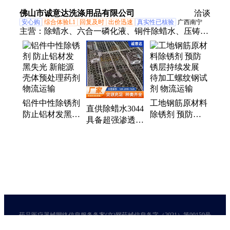
工业循环水处理
红铜防锈液钝化
佛山市诚意达洗涤用品有限公司
洽谈
封闭
安心购
综合体验L1
回复及时
出价迅速
真实性已核验
广西南宁
主营：
除蜡水、六合一磷化液、铜件除蜡水、压铸铝
清洗剂、抛光后处理剂、除锈剂、除油剂、磁力抛光
剂、铝清洗剂、铜发黑剂、铜件清洗剂、压铸清洗
剂、不锈钢件清洗剂、铝件清洗剂、除胶剂、清洗压
铸铝脱模剂、压铸铝喷涂前清洗、不锈钢除蜡
铝件中性除锈剂
工地钢筋原材料
直供除蜡水3044
防止铝材发黑失
除锈剂 预防锈
具备超强渗透与
光 新能源壳体
层持续发展 待
溶解力 不伤基
预处理药剂 物
加工螺纹钢试剂
材恢复工件原色
流运输
物流运输
药品医疗器械网络信息服务备案(京)网药械信息备字（2021）第00159号