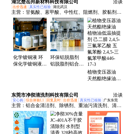
湖北楚岳邦新材料科技有限公司
家
洽谈
出价迅速
真实性已核验
湖北武汉
主营：
甘氨酸、蒽甲酸、中性红、阻燃剂、胶黏剂、
抗氧剂、3282-24-4、结构胶、乙氧基、2768-02-7、阻
燃毯、7377-08-4、4865-84-3、亮氨酸、5471-63-6、
戊二酸、插入管、丙二胺、碳化硼、蓝钨粉、硫酸
镝、二氨基、3222-50-2、乳杆菌、滑石粉
化学镀铜液 环
环保铝脱脂剂
保化学镀铜液
铝脱脂剂铝合金
钢铁快速镀铜水
除油脱脂剂 压
植物变压器油
铁上镀锡 化学
铸铝钝化液压铸
天然酯绝缘油
镀银水（铜底
铝钝化剂 压铸
植物油低温抽提
材） 铝材化学
铝钝化液 铝材
剂 己二腈 2,4,5-
东莞市净彻清洗剂科技有限公司
洽谈
镀铜液 喷镀型
无铬钝化液 钢
三氟苯乙酸 五
安心购
综合体验L1
回复及时
出价迅速
真实性已核验
广东东莞
化学镀镍水 铜
铁化学抛光剂
氟苯酚 2,4,5-三
主营：
铝合金清洁剂、除锈剂、重油污清洗剂、清除
常温发黑剂
铝脱脂剂 铸铝
氟苯甲酸446-
剂、金属清洗剂、超声波清洗剂、杀菌灭藻剂、铜抗
专用发黑剂
17-3
氧化剂、除垢剂、防锈剂、油污清洗、除蜡水