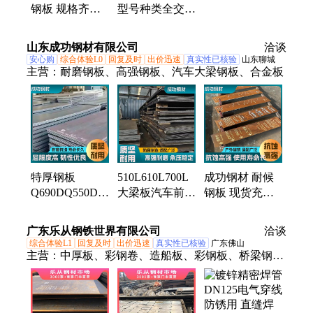
能稳定 实力商
钢板 规格齐全
型号种类全交货
家
库存足 耐候性
速度快 货源稳
好 高强度
定
山东成功钢材有限公司
洽谈
安心购
综合体验L0
回复及时
出价迅速
真实性已核验
山东聊城
主营：
耐磨钢板、高强钢板、汽车大梁钢板、合金板
特厚钢板
510L610L700L
成功钢材 耐候
Q690DQ550D高
大梁板汽车前后
钢板 现货充足
强板火焰零割下
梁横梁纵梁高强
发货迅速 户外
料数控按图切割
度大梁钢板
工程 专用板材
广东乐从钢铁世界有限公司
洽谈
Q460Q890960
规格齐全
综合体验L1
回复及时
出价迅速
真实性已核验
广东佛山
主营：
中厚板、彩钢卷、造船板、彩钢板、桥梁钢
板、彩涂钢板、船用钢板、拉森钢板桩、彩涂卷、锅
炉容器板、彩钢压型板、压力容器板