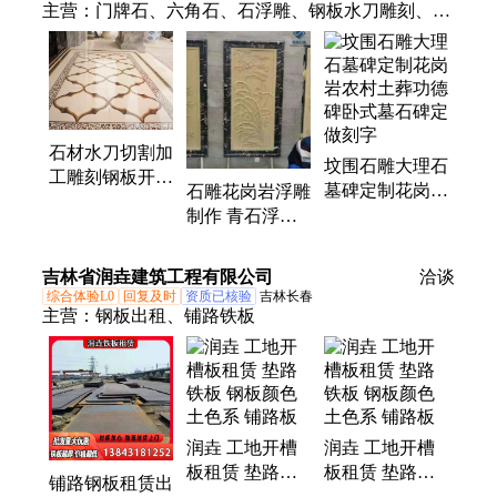
主营：
门牌石、六角石、石浮雕、钢板水刀雕刻、大
理石、河堤石、凉亭石、花园石、泰山石、厂牌石、
石山门、景观石、自然石、青石板、风景石、雪浪
石、仿古石、门口石头、户外石桌、伟人雕塑、石雕
小桥、浮雕石雕、人物石雕、青石貔貅、栏杆护栏、
门口石雕
石材水刀切割加
坟围石雕大理石
工雕刻钢板开槽
墓碑定制花岗岩
石雕花岗岩浮雕
标识牌挖空大理
农村土葬功德碑
制作 青石浮雕
石粘接
卧式墓石碑定做
加工 墙面景墙
刻字
壁挂 大理石雕
吉林省润垚建筑工程有限公司
洽谈
花
综合体验L0
回复及时
资质已核验
吉林长春
主营：
钢板出租、铺路铁板
润垚 工地开槽
润垚 工地开槽
板租赁 垫路铁
板租赁 垫路铁
铺路钢板租赁出
板 钢板颜色土
板 钢板颜色土