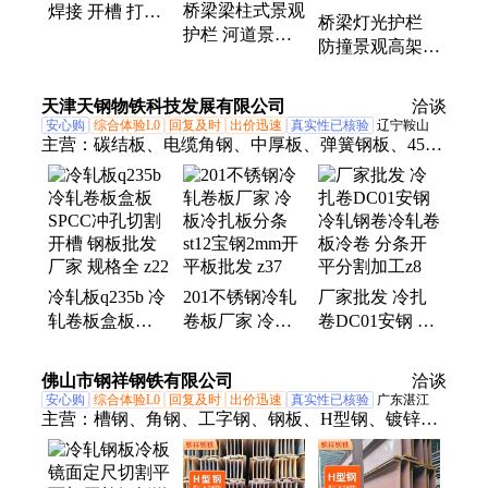
桥梁梁柱式景观
焊接 开槽 打孔
桥梁灯光护栏
护栏 河道景区
激光切割 可做
防撞景观高架桥
防护栏 民利金
钢板刷漆
防护栏 站台河
属 铝合金扶手
道栏杆 民利金
天津天钢物铁科技发展有限公司
栏杆
洽谈
属
安心购
综合体验L0
回复及时
出价迅速
真实性已核验
辽宁鞍山
主营：
碳结板、电缆角钢、中厚板、弹簧钢板、45#
号冷轧钢板、20#冷轧钢板、矩形管、电缆轴盘角
钢、热轧板、冷轧板、冷轧盒板、铁方管、花纹板
冷轧板q235b 冷
201不锈钢冷轧
厂家批发 冷扎
轧卷板盒板
卷板厂家 冷板
卷DC01安钢 冷
SPCC冲孔切割
冷扎板分条st12
轧钢卷冷轧卷板
开槽 钢板批发
宝钢2mm开平板
冷卷 分条开平
佛山市钢祥钢铁有限公司
洽谈
厂家 规格全 z22
批发 z37
分割加工z8
安心购
综合体验L0
回复及时
出价迅速
真实性已核验
广东湛江
主营：
槽钢、角钢、工字钢、钢板、H型钢、镀锌角
钢、镀锌槽钢、镀锌管、镀锌钢管、螺旋管、螺旋钢
管、无缝管、无缝钢管、方管、镀锌方管、镀锌圆