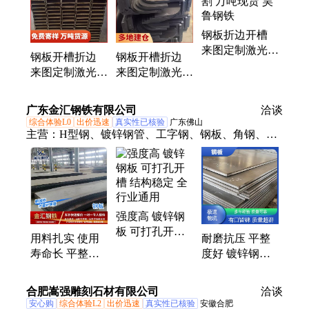
钢板折边开槽
来图定制激光切
钢板开槽折边
钢板开槽折边
割 万吨现货 昊
来图定制激光切
来图定制激光切
鲁钢铁
割 万吨现货 昊
割 万吨现货 昊
鲁钢铁
鲁钢铁
广东金汇钢铁有限公司
洽谈
综合体验L0
出价迅速
真实性已核验
广东佛山
主营：
H型钢、镀锌钢管、工字钢、钢板、角钢、槽
钢、焊接H型钢、镀锌H型钢、镀锌角钢、黑方管、
衬塑管、球墨铸铁管、焊管、螺旋管、钢结构、钢材
加工
强度高 镀锌钢
板 可打孔开槽
用料扎实 使用
耐磨抗压 平整
结构稳定 全行
寿命长 平整度
度好 镀锌钢板
业通用
好 可打孔开槽
可打孔开槽 结
钢板材料 耐磨
构稳定
合肥嵩强雕刻石材有限公司
洽谈
抗冲击
安心购
综合体验L2
出价迅速
真实性已核验
安徽合肥