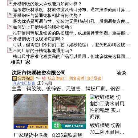
问
开槽钢板的最大承载能力如何计算？
需考虑板材厚度、材质强度及槽口分布。通常按净截面计算，
问
开槽钢板与普通钢板相比有何优势？
安全系数取1.5-2.0。建议咨询专业工程师或参考GB 50017标准
最大优势是可调节性，安装时无需精确打孔，后期调整方便。
进行计算。
问
如何防止开槽钢板的螺栓松动？
此外，标准化生产质量更稳定，施工效率可提高30%以上。
推荐使用带尼龙锁紧的防松螺母，或加装弹簧垫圈。重要部位
问
开槽钢板可以现场切割吗？
可采用双螺母紧固，并定期检查扭矩。
可以，但需使用冷切割工艺（如砂轮锯），避免热影响区破坏
问
不同厂家的开槽钢板能通用吗？
材质性能。切割后需对切口进行防锈处理。
槽口尺寸标准化程度高的产品可以通用，但建议优先选择同一
相关厂家
厂家的配套产品，确保尺寸完全匹配。
沈阳市锦溪物资有限公司
洽谈
7年
档
综合体验L1
回复及时
出价迅速
真实性已核验
辽宁沈阳
主营：
钢绞线、镀锌管、无缝管、钢板厂家、钢管
桩、薄壁管、螺旋管、方管无缝、角铁钢材、钢材焊
管、无缝钢管、热轧扁钢、圆形锚具、直缝焊管、镀
锌方管、不锈钢焊管、焊管大口径、热镀锌角钢、槽
钢耐高温、方管大口径、锦溪不锈钢、扁钢不锈钢
镀锌槽钢 切割
加工防水耐用性
厂家现货中厚板
Q235扁铁扁钢