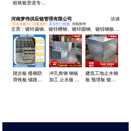
租铁板垫道专用
色系 铺路板
色系 铺路板
土方开槽等业务
长 春
河南梦伟供应链管理有限公司
洽谈
综合体验L0
回复及时
真实性已核验
河南郑州
主营：
镀锌扁钢、镀锌槽钢、镀锌圆钢、镀锌钢板、
钢板、镀锌花纹板、镀锌开平板、镀锌工字钢、镀锌
方管、镀锌矩管、镀锌角钢、镀锌卷开平、镀锌盘
圆、镀锌格栅板、开平板、幕墙连接件、配件、高新
层角钢、高新层槽钢、打包扣、H型钢、镀锌钢格
板、冲孔角钢、角码、热镀锌
踏步板 楼梯防
冲孔角钢 钢板
建筑工地止水钢
滑铁板 铺路钢
加工 止水板 开
板 预埋板 镀锌
板 剪切折边防
槽 格栅板 支持
q235角钢冲孔开
火铁皮 冲孔角
加工定制 剪板
槽镀锌型材
钢 开槽
折弯