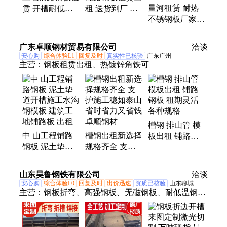
量河租赁 耐热
赁 开槽耐低温
租 送货到厂 加
不锈钢板厂家
热轧规格齐全
厚加硬不打滑不
耐腐蚀 快速响
量河机械
变形
应 物超所值 厂
广东卓顺钢材贸易有限公司
洽谈
家定制
安心购
综合体验L1
回复及时
真实性已核验
广东广州
主营：
钢板租赁出租、热镀锌角铁可
槽钢 排山管 模
中 山工程铺路
槽钢出租新选择
板出租 铺路钢
钢板 泥土垫道
规格齐全 支护
板 租期灵活 各
开槽施工水沟钢
施工稳如泰山省
种规格
模板 建筑工地
时省力又省钱卓
山东昊鲁钢铁有限公司
洽谈
铺路板 出租
顺钢材
安心购
综合体验L0
回复及时
出价迅速
资质已核验
山东聊城
主营：
钢板折弯、高强钢板、无磁钢板、耐低温钢
板、酸洗板