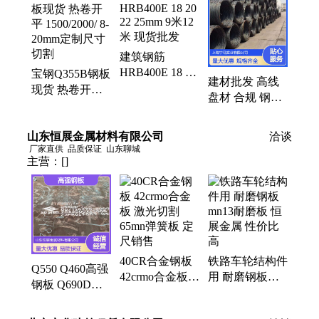
缝钢管、扁钢、方钢、开平板、花纹板、中厚板、螺
纹钢、圆钢、特钢、不锈钢管、热轧卷
建筑钢筋
HRB400E 18 20
宝钢Q355B钢板
建材批发 高线
22 25mm 9米12
现货 热卷开平
盘材 合规 钢厂
米 现货批发
1500/2000/ 8-
直发 优质钢材
20mm定制尺寸
耐腐蚀强
山东恒展金属材料有限公司
切割
洽谈
厂家直供
品质保证
山东聊城
主营：
[]
40CR合金钢板
铁路车轮结构件
Q550 Q460高强
42crmo合金板
用 耐磨钢板
钢板 Q690D高
激光切割 65mn
mn13耐磨板 恒
强板 10~100mm
弹簧板 定尺销
展金属 性价比
化工容器用 厂