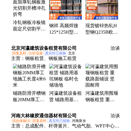
管、家具管、球墨铸铁管、钢模板、钢轨、扁铁、楼
承板、圆钢、井盖、扁钢
冷轧钢板冷板镜
钢祥 高频焊接
现货镀锌热轧H
面定尺切割平面
125*125H型钢
型钢Q235B欧标
加厚轧钢板激光
钢结构厂房钢梁
h型钢厂家批发
切割开槽冲孔折
用 规格齐全
钢材型材定制
北京河瀛建筑设备租赁有限公司
弯
洽谈
回复及时
出价迅速
真实性已核验
北京
主营：
钢板租赁、钢板施工租赁
铺路防滑开槽钢
河瀛建筑设备租
河瀛建筑用围堰
板20MM厚工地
赁 铺路用基坑
钢板租赁 重载
施工长度4米6米
钢板 临时仓储
路面铺设 坚固
场地
耐用
河南大林橡胶通信器材有限公司
洽谈
综合体验L0
回复及时
真实性已核验
河南新乡
主营：
总成配件、杆弹簧片、气动气胎、WPT中心浮