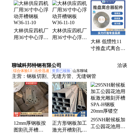
动开槽钢板、橡胶气囊、气动离合器、离合器配件、
橡胶通信器材、离合器摩擦片、制动器摩擦盘、VC
离合器、推盘离合器、制动器、PTO离合器、CB离
合器、矿山离合器、KB离合器、气胎式离合器、通
大林供应四机厂
大林供应四机厂
风式离合器、空气包胶囊、气囊、铁合金气囊、钢剪
用36寸中心浮动
用36寸中心浮动
机离合器、冲压机离合器、机械手动离合器、绞车刹
大林 低惯性11
开槽钢板W36-
开槽钢板W36-
车操作机构配件
寸推盘式离合器
11-10
11-10
驱动盘 WTD-
11-001
聊城科邦特钢有限公司
洽谈
综合体验L0
出价迅速
资质已核验
山东聊城
主营：
钢板切割、无缝方管、无缝钢管
295NH耐候板加
12mm厚钢板按
正方形钢板加工
工公园花池用板
图割孔开槽
激光开槽割孔
激光雕刻开槽
16mn合金板建
q355b低合金耐