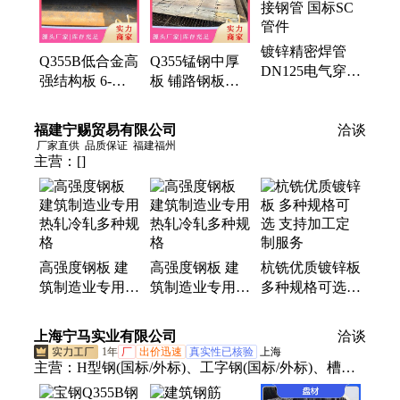
镀锌精密焊管
Q355B低合金高
Q355锰钢中厚
DN125电气穿线
强结构板 6-
板 铺路钢板
防锈用 直缝焊
100mm耐磨钢板
Q235B防腐 建
接钢管 国标SC
整板切割 汽车
筑结构板容器板
福建宁赐贸易有限公司
管件
洽谈
大梁钢板定制
现货
厂家直供
品质保证
福建福州
主营：
[]
高强度钢板 建
高强度钢板 建
杭铣优质镀锌板
筑制造业专用
筑制造业专用
多种规格可选
热轧冷轧多种规
热轧冷轧多种规
支持加工定制服
格
格
务
上海宁马实业有限公司
洽谈
1年
厂
出价迅速
真实性已核验
上海
主营：
H型钢(国标/外标)、工字钢(国标/外标)、槽钢
(国标/外标)、角钢、方管、无缝管、焊管、钢管、无