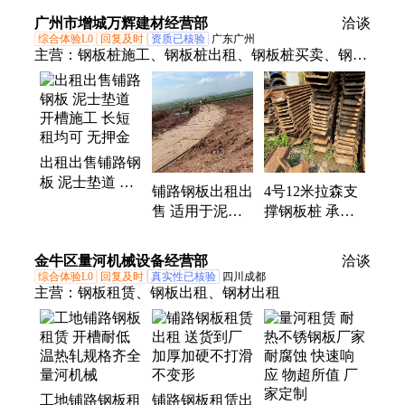
SPA-H钢板
筑用可配送到厂
用50*50*4足尺
广州市增城万辉建材经营部
20mm厚镂空
洽谈
耐磨挤压工艺
足厚科邦
综合体验L0
回复及时
资质已核验
广东广州
主营：
钢板桩施工、钢板桩出租、钢板桩买卖、钢板
桩回收、铺路钢板出租、槽钢出租、活动围挡出租、
临时围挡出租
出租出售铺路钢
板 泥士垫道 开
铺路钢板出租出
4号12米拉森支
槽施工 长短租
售 适用于泥土
撑钢板桩 承接
均可 无押金
垫道 开槽施工
打拔施工工程
规格齐全
一站式服务
金牛区量河机械设备经营部
洽谈
综合体验L0
回复及时
真实性已核验
四川成都
主营：
钢板租赁、钢板出租、钢材出租
工地铺路钢板租
铺路钢板租赁出