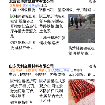
北京京华建筑租赁有限公司
售
高
洽谈
家供应
回复及时
真实性已核验
北京
主营：
钢板租赁、钢板出租、垫路钢板、专用铺路钢
板、租赁板、垫路铁板
工地开槽板租赁
铺路钢板出租租
钢板/铺路板 垫
赁 规格齐全 开
路铁板 颜色土
防滑铺路钢板租
槽耐低温热轧
色系
赁 开槽垫路铁
库存量大货源充
板出租 专业不
足
变形 不打滑 支
山东民利金属材料有限公司
洽谈
持配送
综合体验L0
回复及时
出价迅速
真实性已核验
山东聊城
主营：
防护栏、钢护栏、桥梁防撞、q235钢板、钢板
零切、激光切割耐磨钢板、桥梁栏杆、景观护栏、护
栏桥梁、护栏栏杆、灯光栏杆、护栏立柱、防撞栏
杆、镀锌护栏、河道栏杆、铁艺栏杆、扶手护栏、灯
光护栏、绳索护栏、激光切割异形件、不锈钢复合管
销售钢板折弯
护栏、桥梁护栏、公园护栏、防撞立柱、牛角支架