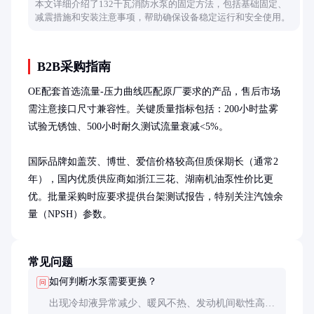
本文详细介绍了132千瓦消防水泵的固定方法，包括基础固定、
减震措施和安装注意事项，帮助确保设备稳定运行和安全使用。
B2B采购指南
OE配套首选流量-压力曲线匹配原厂要求的产品，售后市场
需注意接口尺寸兼容性。关键质量指标包括：200小时盐雾
试验无锈蚀、500小时耐久测试流量衰减<5%。

国际品牌如盖茨、博世、爱信价格较高但质保期长（通常2
年），国内优质供应商如浙江三花、湖南机油泵性价比更
优。批量采购时应要求提供台架测试报告，特别关注汽蚀余
量（NPSH）参数。
常见问题
如何判断水泵需要更换？
问
出现冷却液异常减少、暖风不热、发动机间歇性高温