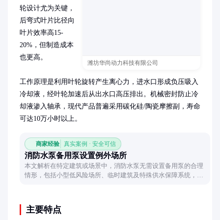
轮设计尤为关键，
后弯式叶片比径向
叶片效率高15-
20%，但制造成本
也更高。

潍坊华尚动力科技有限公司
工作原理是利用叶轮旋转产生离心力，进水口形成负压吸入
冷却液，经叶轮加速后从出水口高压排出。机械密封防止冷
却液渗入轴承，现代产品普遍采用碳化硅/陶瓷摩擦副，寿命
可达10万小时以上。
商家经验
真实案例 · 安全可信
消防水泵备用泵设置例外场所
本文解析在特定建筑或场景中，消防水泵无需设置备用泵的合理
情形，包括小型低风险场所、临时建筑及特殊供水保障系统，并
探讨其背后的安全逻辑与实际应用考量。
主要特点