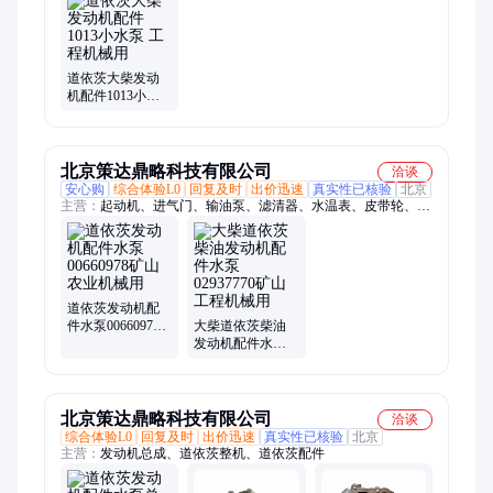
茨发动机水泵、原厂配件、燃油分配阀、风扇支撑体、机油散热
器、道依茨连杆、道依茨柴油机、曲轴、缸盖、单体泵、喷油
器、停车电磁铁、起动机、传感器、道依茨机油泵、912机油温
度传感器、1015喷油嘴
道依茨大柴发动
机配件1013小水
泵 工程机械用
北京策达鼎略科技有限公司
洽谈
安心购
综合体验L0
回复及时
出价迅速
真实性已核验
北京
主营：
起动机、进气门、输油泵、滤清器、水温表、皮带轮、柴
油机、排气管、整机配、冷却器、发电机、螺塞管、电脑版、排
气门、电磁阀、执行器、单体泵、高压泵、继电器、液压泵、呼
吸器、涨紧轮、连杆瓦、增压器、喷油器
道依茨发动机配
件水泵00660978
大柴道依茨柴油
矿山农业机械用
发动机配件水泵
02937770矿山工
程机械用
北京策达鼎略科技有限公司
洽谈
综合体验L0
回复及时
出价迅速
真实性已核验
北京
主营：
发动机总成、道依茨整机、道依茨配件