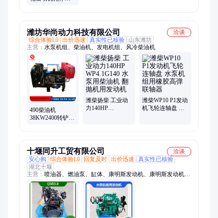
水泵793C/793B矿
卡 原厂零配件
潍坊华尚动力科技有限公司
洽谈
综合体验L0
出价迅速
真实性已核验
山东潍坊
主营：
水泵机组、柴油机、发电机组、风冷柴油机
潍柴扬柴 工业动
潍柴WP10 P1发动
力140HP
机飞轮连轴盘 水
490柴油机
WP4.1G140 水泵
泵机组用橡胶高
38KW2400转铲车
用柴油机 翻抛机
弹联轴器
用发动机 消防水
用发动机
泵用3000r/min高
速柴 油机
十堰同升工贸有限公司
洽谈
安心购
综合体验L0
回复及时
出价迅速
真实性已核验
湖北十堰
主营：
喷油器、燃油泵、缸体、康明斯发动机、康明斯发动机总
成、发动机、康明斯发动机配件、发动机线束、水泵、进口康明
斯发动机总成、QSK23发动机配件、缸盖、起动机、发电机、涡
轮增压器、挖掘机配件、电脑板、空压机、qsm11曲轴