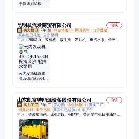
于快速排除积水
排污能力强 移动
便捷
昆明杭汽发商贸有限公司
洽谈
7年
档
综合体验L0
回复及时
出价迅速
真实性已核验
云南昆明
主营：
260马力、装载机、康明斯、发动机、重汽水泵、金王子
水泵、玉柴4fa、柴油机、空压机、发电机、yc4fa130-50、tbd-
226b-4g、马力玉柴、裸机总成、潍柴柴油、汽车大泵、汽车裸
机、潍柴汽配、重汽大泵、柴油裸机、玉柴电喷、潍柴活塞、c9
原厂缸体、潍柴道依茨、大泵自卸车
云内发动机总成
4102QB/IA3804配
淘金沙 配抽水泵
用
山东凯富特能源设备股份有限公司
洽谈
5年
厂
安心购
综合体验L1
真实工厂
回复及时
出价迅速
真实性已核验
山东济宁
主营：
撬装加油站、sf双层罐、钢结构、柴油发电机日用油箱、
不锈钢罐、非标不锈钢罐、污水罐、地埋罐、储罐、合成釜、蓄
冷罐