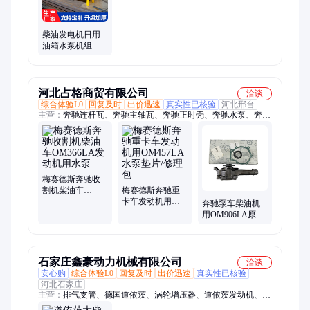
柴油发电机日用
油箱水泵机组发
动机油箱人防工
程消防验收用储
油罐
河北占格商贸有限公司
洽谈
综合体验L0
回复及时
出价迅速
真实性已核验
河北邢台
主营：
奔驰连杆瓦、奔驰主轴瓦、奔驰正时壳、奔驰水泵、奔驰
缸垫、奔驰活塞环、奔驰止推瓦、奔驰止推片、奔驰活塞组件、
奔驰四配套、奔驰活塞、奔驰机油泵、奔驰连杆、奔驰柴油泵、
奔驰发电机、奔驰缸套、奔驰上修包、奔驰大修包、奔驰惰轮、
奔驰皮带、奔驰皮带轮、奔驰机油散热器、奔驰机油散热器垫、
奔驰柴滤、奔驰喷油器
梅赛德斯奔驰收
割机柴油车
梅赛德斯奔驰重
OM366LA发动机
卡车发动机用
奔驰泵车柴油机
用水泵
OM457LA水泵垫
用OM906LA原装
片/修理包
水泵 发动机维修
配件
石家庄鑫豪动力机械有限公司
洽谈
安心购
综合体验L0
回复及时
出价迅速
真实性已核验
河北石家庄
主营：
排气支管、德国道依茨、涡轮增压器、道依茨发动机、柴
油发动机、道依茨发动机配件、道依茨发动机维修、水泵、道依