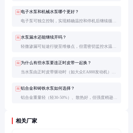
时需重点检查。直观判断可观察泵体有无渗漏痕迹，
听运转是否有'沙沙'异响。专业检测需测量流量，低
电子水泵和机械水泵哪个更好？
问
于标称值70%即建议更换。
电子泵可独立控制，实现精确温控和停机后继续循
环，但成本高3-5倍且故障率略高。机械泵结构简单
可靠，适合大多数传统动力车型。混动/高性能车优选
水泵漏水还能继续开吗？
问
电子泵。
轻微渗漏可短途行驶至维修点，但需密切监控水温。
若出现喷射状泄漏必须立即停车，否则5-10分钟内可
能导致发动机拉缸等严重损坏。
为什么有些水泵要连正时皮带一起换？
问
当水泵由正时皮带驱动时（如大众EA888发动机），
更换时需要拆装正时系统，为节省工时成本通常建议
同步更换。单独更换可能因操作失误导致正时错位引
铝合金和铸铁水泵如何选择？
问
发严重故障。
铝合金重量轻（轻30-50%）、散热好，但强度稍逊且
价格高20-30%。铸铁泵更耐腐蚀且成本低，商用车和
老旧车型维修时可优先考虑。新车配套以铝合金为
主。
相关厂家