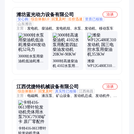
运机矿井矿山工
矿山矿井工程机
矿井矿山工程机
程机械用
械用
械用
潍坊蓝光动力设备有限公司
洽谈
安心购
综合体验L0
回复及时
出价迅速
资质已核验
山东潍坊
主营：
发电机、柴油机、发电机组、水泵、发动机、移动泵车
3000转水泵用柴
油机低油耗潍柴
3000转高速柴油
潍柴
490发动机52马力
机 4102水泵用配
WP12G480E310发
套四缸柴油发动
动机 国三电控水
机 20KW-90KW
泵用柴油机
353KW
江西优捷特机械设备有限公司
洽谈
综合体验L0
回复及时
真实性已核验
江西南昌
主营：
电磁阀、液压泵、矿山设备、发动机总成、发动机件、井
下采矿设备、电脑板、履带链轨、装载机缸套、液压破碎锤
卡特416-0613带叶
轮发动机壳体用