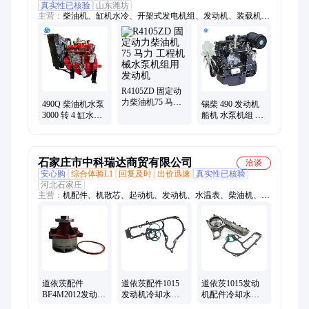
真实性已核验
山东潍坊
主营：
柴油机、缸机水冷、开架式发电机组、发动机、装载机用
柴油机、柴油水泵机组、工程机械用柴油机、柴油发电、离合器
总成、静音发电机组、拖车式发电机组、柴油机配件、移动电
站、柴油机发电机仪表、自吸泵
R4105ZD 固定动
力柴油机75 马力
490Q 柴油机水泵
锡柴 490 发动机
工程机械水泵机
3000 转 4 缸水冷
船机 水泵机组 固
组用发动机
高压消防泵 排涝
定设备用 4DW91-
泵用发动机
63 柴油机
石家庄市中科瑞达商贸有限公司
洽谈
安心购
综合体验L1
回复及时
出价迅速
真实性已核验
河北石家庄
主营：
机配件、机散芯、起动机、发动机、水温表、柴油机、排
气管、发电机、912缸套、914连杆、水温盖、单体泵、藕合器、
涨紧轮、启动机、增压器、喷油器、机油管、机油泵、912油
头、道依茨、耦合器、节温器、1013机滤、1013缸垫
道依茨配件
道依茨配件1015
道依茨1015发动
BF4M2012发动机
发动机冷却水泵
机配件冷却水泵
水泵04299142 铲
垫 铲运机装载机
02931392 铲运机