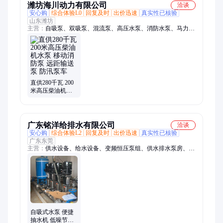
潍坊海川动力有限公司
洽谈
安心购
综合体验L0
回复及时
出价迅速
真实性已核验
山东潍坊
主营：
自吸泵、双吸泵、混流泵、高压水泵、消防水泵、马力水
泵、塑料水泵、电机抽水泵、农用排水泵、高压力水泵、防汛排
水泵、喷灌吸水泵、备用给水泵、柴油打水泵、锅炉给水泵、柴
油水泵机、柴油机、发电机组、无刷纯铜、防汛泵车、三相电机
泵、应急防汛泵、柴油发电机、柴油灌溉泵、普通灌溉泵
直供280千瓦 200
米高压柴油机水
泵 移动消防泵 远
距输送泵 防汛泵
车
广东铭洋给排水有限公司
洽谈
安心购
综合体验L2
回复及时
出价迅速
真实性已核验
广东东莞
主营：
供水设备、给水设备、变频恒压泵组、供水排水泵房、水
箱、自吸泵、排污泵、不锈钢水箱、304不锈钢水箱、消防水
箱、保温水箱、恒温水箱、方形保温水箱、圆形保温水箱
自吸式水泵 便捷
抽水机 低噪节能