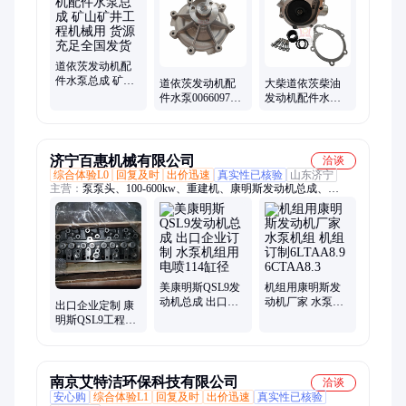
道依茨发动机配
件水泵总成 矿山
道依茨发动机配
大柴道依茨柴油
矿井工程机械用
件水泵00660978
发动机配件水泵
货源充足全国发
矿山农业机械用
02937770矿山工
货
程机械用
济宁百惠机械有限公司
洽谈
综合体验L0
回复及时
出价迅速
真实性已核验
山东济宁
主营：
泵泵头、100-600kw、重建机、康明斯发动机总成、
r385lc-9t、摇臂垫、改电喷、电磁阀、凸轮轴、加热器、yc260lc-
8、isf2.8isf、增压器、喷油器、pc220-8m0、传感器、机中缸、
pc240lc-8、6bt-6d102、飞轮壳、电脑板、3990517-5、油压表、
基础机、齿轮室、冷却器
美康明斯QSL9发
机组用康明斯发
动机总成 出口企
动机厂家 水泵机
出口企业定制 康
业订制 水泵机组
组 机组 订制
明斯QSL9工程机
用电喷114缸径
6LTAA8.9
械发动机 水泵机
6CTAA8.3
组用柴油机
3892625
南京艾特洁环保科技有限公司
洽谈
安心购
综合体验L1
回复及时
出价迅速
真实性已核验