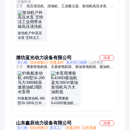
安徽蚌埠
主营：
高压清洗机、洗地机、工业吸尘器、发动机高压水泵、管
道疏通机、手推式洗地机、驾驶式洗地机、洗地车、高压水枪清
洗机、超高压清洗机、电动高压水枪、高压管道疏通机、保洁洗
地机、工厂洗地机、工业洗地机、全自动洗地机、电动洗地机、
高压清洗设备、高压热水清洗机、500公斤高压水清洗机、800公
斤高压清洗机、高压冲洗机、冷水高压清洗机、工业防爆吸尘
发动机户外高压
器、大型工业吸尘器
水泵 艾特洁工业
用带水箱高压清
洗机
潍坊蓝光动力设备有限公司
洽谈
安心购
综合体验L0
回复及时
真实性已核验
山东潍坊
主营：
潍柴发电机组、玉柴发电机组、柴油发电机组、柴油机水
泵、海水泵、抽水泵、发动机、康明斯发电机组、上柴发电机
组、珀金斯发电机组、发电机、发电机组、燃气发电机组、全柴
发电机组、四配套、柴油机、离合器、自吸泵、消防泵、增压
器、道依茨、6170配件、490柴油机、4102柴油机
钓鱼船发动机 490
水泵用潍柴
型50-200马力3000
K4100D柴油机 蓝
转高速柴油机消
光30KW柴油发动
防水泵用
机马力大油耗低
山东鑫辰动力设备有限公司
洽谈
安心购
综合体验L0
真实工厂
回复及时
出价迅速