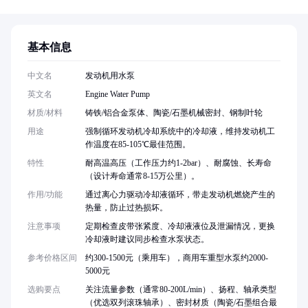
基本信息
中文名
发动机用水泵
英文名
Engine Water Pump
材质/材料
铸铁/铝合金泵体、陶瓷/石墨机械密封、钢制叶轮
用途
强制循环发动机冷却系统中的冷却液，维持发动机工
作温度在85-105℃最佳范围。
特性
耐高温高压（工作压力约1-2bar）、耐腐蚀、长寿命
（设计寿命通常8-15万公里）。
作用/功能
通过离心力驱动冷却液循环，带走发动机燃烧产生的
热量，防止过热损坏。
注意事项
定期检查皮带张紧度、冷却液液位及泄漏情况，更换
冷却液时建议同步检查水泵状态。
参考价格区间
约300-1500元（乘用车），商用车重型水泵约2000-
5000元
选购要点
关注流量参数（通常80-200L/min）、扬程、轴承类型
（优选双列滚珠轴承）、密封材质（陶瓷/石墨组合最