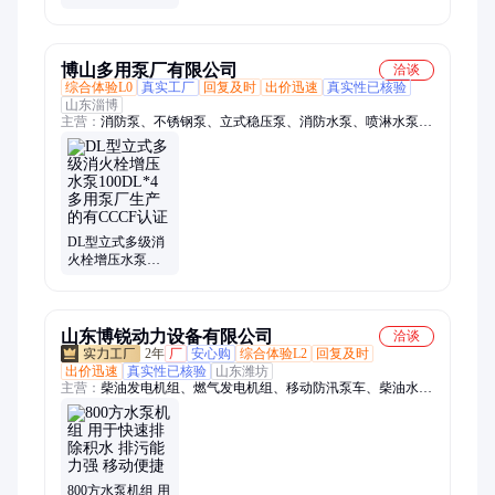
大流量给排水增
压泵
博山多用泵厂有限公司
洽谈
综合体验L0
真实工厂
回复及时
出价迅速
真实性已核验
山东淄博
主营：
消防泵、不锈钢泵、立式稳压泵、消防水泵、喷淋水泵机
组、多级离心泵、立式喷淋泵、卧式离心泵、潜水排污泵、不锈
钢水箱、恒压供水设备、不锈钢消防水箱
DL型立式多级消
火栓增压水泵
100DL*4 多用泵
厂生产的有CCCF
认证
山东博锐动力设备有限公司
洽谈
2年
厂
安心购
综合体验L2
回复及时
出价迅速
真实性已核验
山东潍坊
主营：
柴油发电机组、燃气发电机组、移动防汛泵车、柴油水泵
机组、移动柴油抽水泵、柴油机水泵机组、柴油自吸泵、柴油离
心泵、低噪音柴油发电机、上柴柴油发电机组、潍柴柴油发电机
组、玉柴柴油发电机组、康明斯柴油发电机组、大功率柴油发电
机组、静音箱燃气发电机组、天然气发电机组、大流量移动防汛
泵车、8寸柴油混流泵、柴油自吸泵车、柴油多级泵
800方水泵机组 用