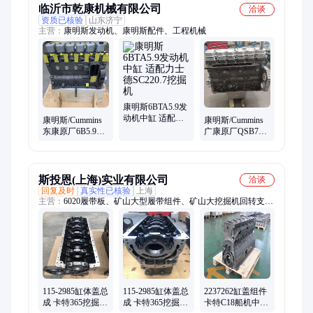
临沂市乾康机械有限公司
洽谈
资质已核验
山东济宁
主营：
康明斯发动机、康明斯配件、工程机械
康明斯6BTA5.9发
动机中缸 适配力
康明斯/Cummins
康明斯/Cummins
士德SC220.7挖掘
东康原厂6B5.9发
广康原厂QSB7发
机
动机基础机 中缸
动机 基础机总成
徐工ZR150B旋挖
中缸 柳工挖掘机
钻
配置
斯投恩(上海)实业有限公司
洽谈
回复及时
真实性已核验
上海
主营：
6020履带板、矿山大型履带组件、矿山大挖掘机回转支
撑、1152985发动机、D8R D9R D10T矿山底盘件、卡特挖掘机线
束总成、CA6040涨紧油缸、EX5600驱动轮、矿挖底盘件、缸体
总成、回转马达、支重轮盖、PC2000岩石斗、R9100履带总成、
D475单边支重轮、EX2600滚轮、挖掘机油缸总成、斗销轴、
PC1250回转支承、中臂油缸、D155履带总成、中缸总成、D155
大齿圈、6015中臂油缸
115-2985缸体盖总
115-2985缸体盖总
2237262缸盖组件
成 卡特365挖掘机
成 卡特365挖掘机
卡特C18船机中缸