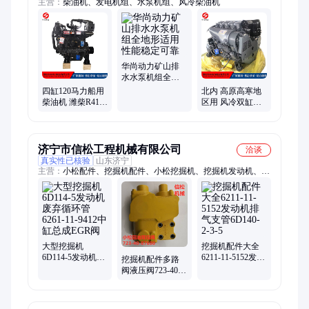
主营：
柴油机、发电机组、水泵机组、风冷柴油机
华尚动力矿山排
水水泵机组全地
形适用性能稳定
四缸120马力船用
北内 高原高寒地
可靠
柴油机 潍柴R4105
区用 风冷双缸
增压中冷小体积
F2L912 多缸机大
大功率渔船发动
功率 电子调速
机
济宁市信松工程机械有限公司
洽谈
真实性已核验
山东济宁
主营：
小松配件、挖掘机配件、小松挖掘机、挖掘机发动机、
6D170发动机、挖掘机回转、小松液压配件、小松纯正配件、挖
掘机液压泵、液压泵伺服阀、伺服阀提升器、皮带张紧轮
大型挖掘机
挖掘机配件大全
6D114-5发动机废
6211-11-5152发动
挖掘机配件多路
弃循环管6261-11-
机排气支管
阀液压阀723-40-
9412中缸总成
6D140-2-3-5
87600回油背压阀
EGR阀