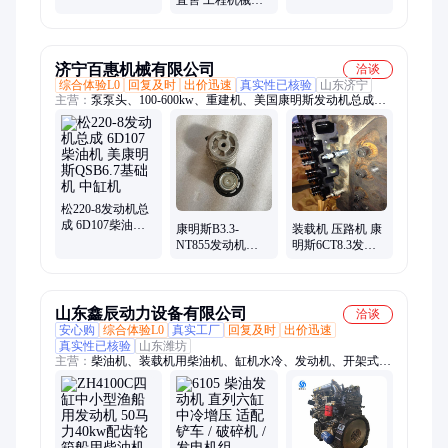
直售 工程机械配
油机配件
正宗原厂原装
件/附件 机械设备
济宁百惠机械有限公司
洽谈
综合体验L0
回复及时
出价迅速
真实性已核验
山东济宁
主营：
泵泵头、100-600kw、重建机、美国康明斯发动机总成、
r385lc-9t、摇臂垫、改电喷、电磁阀、凸轮轴、加热器、yc260lc-
8、isf2.8isf、增压器、喷油器、pc220-8m0、传感器、机中缸、
pc240lc-8、6bt-6d102、飞轮壳、电脑板、3990517-5、油压表、
基础机、齿轮室、冷却器
松220-8发动机总
成 6D107柴油机
康明斯B3.3-
装载机 压路机 康
美康明斯QSB6.7
NT855发动机
明斯6CT8.3发动
基础机 中缸机
QSM11总成
机总成 CTAA8.3
QSX15基础机 中
美康 QSL9
缸机美康
QSM11中缸机
山东鑫辰动力设备有限公司
洽谈
安心购
综合体验L0
真实工厂
回复及时
出价迅速
真实性已核验
山东潍坊
主营：
柴油机、装载机用柴油机、缸机水冷、发动机、开架式发
电机组、柴油发电、离合器总成、柴油水泵机组、静音发电机
组、拖车式发电机组、柴油机配件、移动电站、柴油机发电机仪
表、自吸泵、工程机械用柴油机