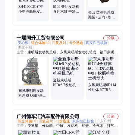
ZH4100C四缸中
6105 柴油发动机
小型渔船用发动
直列六缸 中冷增
4102 柴油机总成
机 50马力40kw配
压 适配铲车 / 破
潍柴 / 云内 / 朝柴
齿轮箱船用柴油
碎机 / 发电机组
增压中冷 船用农
机
机装载机四缸发
动机
十堰同升工贸有限公司
洽谈
安心购
综合体验L0
回复及时
出价迅速
真实性已核验
湖北十堰
主营：
康明斯发动机总成、东风康明斯发动机总成、福田康明斯
发动机总成、西安康明斯发动机总成、康明斯全系列发动机、康
明斯发动机配件
全新康明斯
ISDe6.7发动机 中
东风康明斯6D114
缸总成 基础机裸
长缸体 6CT8.3发
东风康明斯发动
机凸机
动机中缸 挖掘机
机总成 QSB7基础
推土机动力
机 中缸机 凸机
广州德车汇汽车配件有限公司
洽谈
综合体验L0
回复及时
出价迅速
真实性已核验
广东广州
主营：
变速箱、分动箱、中缸、发动机、缸盖、冷气泵、打气
泵、ABS泵、倒车镜、电子扇、方向机、助力泵、涡轮增压、发