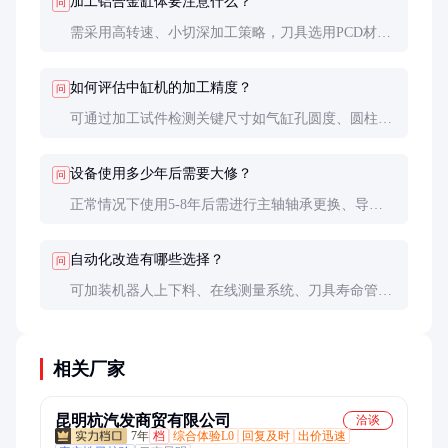
加工铝合金缸体要注意什么？
问
需采用高转速、小切深加工策略，刀具选用PCD材
质。冷却液要充足以防铝屑粘刀。夹具设计要考虑铝
合金易变形的特性。
如何评估中缸机的加工精度？
问
可通过加工试件检测关键尺寸如气缸孔圆度、圆柱
度、孔径公差、孔距精度等。建议要求供应商提供第
三方检测报告。
设备使用多少年后需要大修？
问
正常情况下使用5-8年后需进行主轴轴承更换、导轨
研磨等大修工作。维护良好的设备可使用15年以上。
自动化改造有哪些选择？
问
可加装机器人上下料、在线测量系统、刀具寿命管理
系统等。改造前需评估设备基础条件和投资回报率。
相关厂家
昆明杭汽发商贸有限公司
洽谈
7年
档
综合体验L0
回复及时
出价迅速