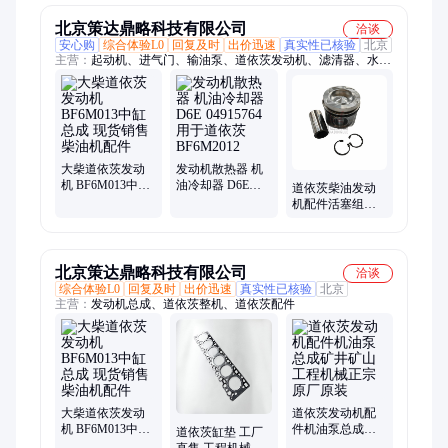
北京策达鼎略科技有限公司
洽谈
安心购
综合体验L0
回复及时
出价迅速
真实性已核验
北京
主营：
起动机、进气门、输油泵、道依茨发动机、滤清器、水温
表、皮带轮、柴油机、排气管、整机配、冷却器、发电机、螺塞
管、电脑版、排气门、电磁阀、执行器、单体泵、高压泵、继电
器、液压泵、呼吸器、涨紧轮、连杆瓦、增压器、喷油器
大柴道依茨发动
发动机散热器 机
机 BF6M013中缸
油冷却器 D6E
道依茨柴油发动
总成 现货销售柴
04915764 用于道
机配件活塞组件
油机配件
依茨 BF6M2012
04509329工程机
械运梁机用
北京策达鼎略科技有限公司
洽谈
综合体验L0
回复及时
出价迅速
真实性已核验
北京
主营：
发动机总成、道依茨整机、道依茨配件
大柴道依茨发动
道依茨发动机配
机 BF6M013中缸
件机油泵总成矿
道依茨缸垫 工厂
总成 现货销售柴
井矿山工程机械