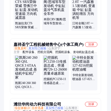
电机、电脑板、减震器、大灯、车门、传动轴、差速器、逆变
器、前后杠、前后桥、大修包、凸轮轴
本田CRV/雅阁/思
凯迪拉克CTS
域等车型发动机
江铃全顺2.8T 一
SRX荣御 荣威 雪
中缸缸盖冷气泵
汽森雅 1.5发动机
佛兰中缸 缸盖 发
机盖全车件
变速箱 中缸 缸盖
动机 变速箱 方向
涡轮增压 方向机
机 减震器
等
嘉祥圣宁工程机械销售中心(个体工商户)
洽谈
回复及时
真实性已核验
山东济宁
主营：
配件设备、挖机分流阀、挖掘机设备、发动机缸盖总成、
气制动阀组件、工程机械配件、挖掘机配件设、挖机风扇马达、
挖掘机燃油泵、挖机电脑显示屏、挖掘机快换接头、挖机涡轮增
压器、机械促动泵总成、挖掘机链轨总成
卡特全新发动机
挖掘机PC1250-11
喷油器 127-8216
凯斯240 260 360
传感器总成，旁
挖掘机喷油嘴
QSL QSC8.3
通阀729-12-26000
6TAA发动机总成
质量卓越原装
基础机中缸机厂
家
潍坊华尚动力科技有限公司
洽谈
综合体验L0
出价迅速
真实性已核验
山东潍坊