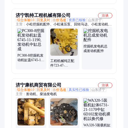
矿山中缸组件
矿山中缸组件
总成 223-7262发
1152985发动机
1152985发动机
动机件
济宁凯特工程机械有限公司
洽谈
综合体验L0
回复及时
出价迅速
资质已核验
山东济宁
主营：
小松挖掘机配件、小松液压泵、回转马达、小松发动机
件、行走马达
挖掘机发电机总
成发动机配件
PC300-8挖掘机发
动机缸盖6745-11-
工程机械纯正配
1190,发动机中缸
件723-47-
总成
2750108/26105/26104
主阀
济宁康机商贸有限公司
洽谈
综合体验L0
回复及时
出价迅速
真实性已核验
山东济宁
主营：
发动机、柴油发电机
WA320-5装载机缸