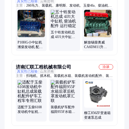
真实性已核验
云南昆明
主营：
260马力、装载机、康明斯、发动机、玉柴4fa、柴油机、
空压机、发电机、yc4fa130-50、tbd-226b-4g、马力玉柴、裸机总
成、潍柴柴油、汽车大泵、汽车裸机、潍柴汽配、重汽水泵、重
汽大泵、柴油裸机、玉柴电喷、潍柴活塞、c9原厂缸体、潍柴道
依茨、金王子水泵、大泵自卸车
五十铃发动机总
成 4JJ1大中缸机
柴油机配件 运行
P10HG小中缸机
解放锡柴奥威
稳定
潍柴发动机 配
CA6DM11升
50/60装载机用 现
81D420马力 全新
货
发动机裸机
济南汇联工程机械有限公司
洽谈
真实性已核验
山东济南
主营：
扫地机、抓木机、装载机水箱、装载机发动机配件、装载
机暖风机、临工装载机配件、柳工装载机配件、山工装载机配
件、厦工装载机配件、徐工装载机配件、斗山装载机配件、龙工
装载机配件、成工装载机配件、装载机门锁、装载机雨刷、铲车
配件、装载机座椅、档位选择器、装载机滤芯、装载机铲斗、装
载机铲车铲齿、装载机驾驶室、装载机轮胎、装载机配件、潍柴
适配于玉柴6108
装载机铲车配件
发动机中缸机总
福田955F水箱后
柳工856ZF变速箱
成装载机配件铲
罩后机罩发动机
变速泵总成
车工程车专用汇
罩汇联
联