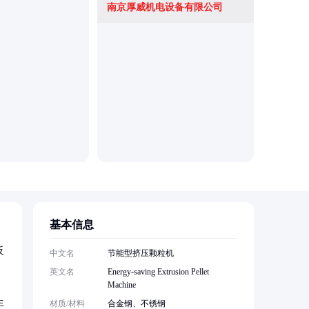
南京厚威机电设备有限公司
常州市益
基本信息
反
中文名
节能型挤压颗粒机
英文名
Energy-saving Extrusion Pellet
Machine
生
材质/材料
合金钢、不锈钢