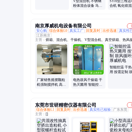
V型混合机 不锈钢
SYH型三维运
粉体混合设备 马铃
合机 氧化镁
薯淀粉混料机
黄芪钙果混合
南京厚威机电设备有限公司
安心购
综合体验L0
真实工厂
回复及时
出价迅速
真实性
江苏南京
主营：
烘箱、混合机、干燥机、V型混合机、真空烘箱、热风
箱、防爆烘箱、三维混合机、双锥混合机
智能控温 干
用 按需定制 
环烘箱 厚威机
厂家销售摇摆颗粒
电热鼓风干燥箱 干
机强制搅拌机 高效
热灭菌用 智能控温
节能质优价美非标
维护方便 厚威机电
可定造粒机
东莞市世研精密仪器有限公司
综合体验L1
回复及时
出价迅速
真实性已核验
广东东莞
主营：
[]