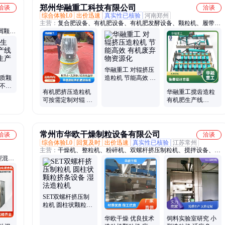
郑州华融重工科技有限公司
洽谈
洽谈
综合体验L0
出价迅速
真实性已核验
河南郑州
主营：
复合肥设备、有机肥设备、有机肥发酵设备、颗粒机、履带翻
屑颗粒
抛机、有机肥生产线、肥料设备、有机肥造粒机、BB肥生产线、生
环模颗
物有机肥设备、圆盘造粒机、肥料加工设备、羊粪加工有机肥设备、
机
牛粪加工有机肥设备、鸡粪加工有机肥设备、整套有机肥设备
华融重工 对辊挤压
物质颗
造粒机 节能高效 有
续不间
机废弃物资源化
有机肥挤压造粒机
华融重工搅齿造粒
高
可按需定制对辊 平
有机肥生产线
模 动模挤压造粒设
75KW功率 终身质
备
保 多种规格可选
常州市华欧干燥制粒设备有限公司
洽谈
洽谈
综合体验L0
回复及时
出价迅速
真实性已核验
江苏常州
主营：
干燥机、整粒机、粉碎机、双螺杆挤压制粒机、搅拌设备、烘
型混合
干设备、圆形振动筛、摇摆制粒机、三维混合机、二维混合机、布袋
、高速
除尘器、一步制粒机、旋转制粒机、干粉造粒设备、圆球形抛丸机
真空耙
、盘式
SET双螺杆挤压制
粒机 圆柱状颗粒挤
条设备 湿法造粒机
华欧干燥 优良技术
饲料实验室研究 小