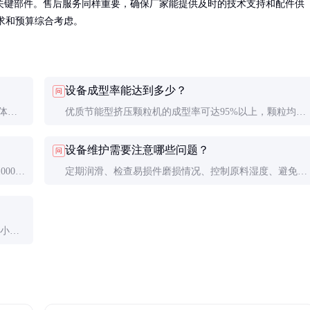
关键部件。售后服务同样重要，确保厂家能提供及时的技术支持和配件供
需求和预算综合考虑。
设备成型率能达到多少？
问
体节
优质节能型挤压颗粒机的成型率可达95%以上，颗粒均匀
度高，适合高品质生产需求。
设备维护需要注意哪些问题？
问
00-
定期润滑、检查易损件磨损情况、控制原料湿度、避免超
载运行是维护的关键要点。
/小