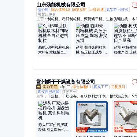
山东劲能机械有限公司
安心购
综合体验L0
回复及时
出价迅速
真实性已核验
黑龙江伊春
主营：
制粒机、秸秆制粒机、滚筒烘干机、生物质颗粒机、木
机、秸秆颗粒机、燃料颗粒机、饲料颗粒机、有机肥颗粒机、
粒机、平模颗粒机、颗粒机全套设备、颗粒成型机、木屑压块
劲能560型颗粒机废
劲能 咖啡壳制粒机
劲能 树枝生
木料制粒机械全自
械 高压挤压成型 颗
粒生产线 连
动进料制粒
粒密实光滑
断生产 日产量
常州瞬干干燥设备有限公司
4年
厂
综合体验L1
真实工厂
回复及时
真实性已核验
江苏常州
主营：
干燥机、干燥设备、膏状物料烘干机、槽型混合机、V
机、摇摆颗粒机、二维混合机、三维混合机、空心桨叶干燥机
混合机、单锥螺带真空干燥机、热风循环烘箱、超微粉碎机、
式干燥机、双锥回转真空干燥机、电加热双锥回转真空干燥机
干燥机、万能粉碎机、沸腾干燥机、旋转制粒机
源头厂家yk摇摆颗
粒机 圆盘造粒机 茶
饮料制粒机