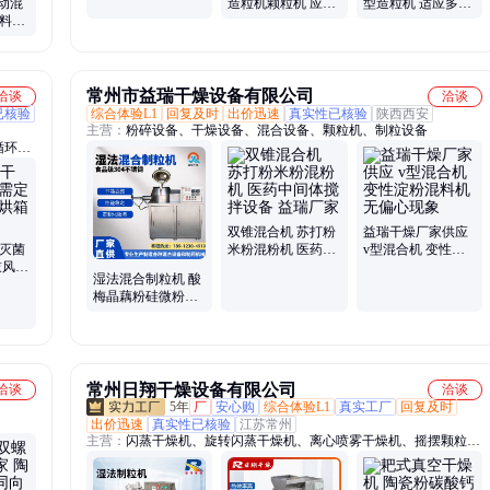
动混
造粒机颗粒机 应用
型造粒机 适应多种
混料机
广泛 售后服务
原料配方灵活性好
设备
华欧干燥
常州市益瑞干燥设备有限公司
洽谈
洽谈
已核验
综合体验L1
回复及时
出价迅速
真实性已核验
陕西西安
主营：
粉碎设备、干燥设备、混合设备、颗粒机、制粒设备
循环烘
双锥混合机 苏打粉
益瑞干燥厂家供应
热灭菌
米粉混粉机 医药中
v型混合机 变性淀
鼓风循
间体搅拌设备 益瑞
粉混料机 无偏心现
湿法混合制粒机 酸
电
厂家
象
梅晶藕粉硅微粉香
精专用 颗粒均匀成
型好 益瑞干燥
常州日翔干燥设备有限公司
洽谈
洽谈
5年
厂
安心购
综合体验L1
真实工厂
回复及时
出价迅速
真实性已核验
江苏常州
主营：
闪蒸干燥机、旋转闪蒸干燥机、离心喷雾干燥机、摇摆颗粒
机、真空耙式干燥机、双锥回转真空干燥机、振动流化床干燥机、高
效沸腾干燥机、盘式干燥机、滚筒刮板干燥机、单锥真空干燥机、卧