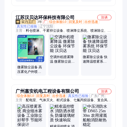
方案 设计施工安
装 小篮天环境
江苏汉贝达环保科技有限公司
洽谈
3年
厂
综合体验L0
回复及时
出价迅速
真实性已核验
辽宁沈阳
主营：
料仓喷淋、干雾抑尘设备、喷淋降尘系统、喷淋除尘、喷
雾降温、旋转高空喷雾、园林高压喷雾机、园林高压喷雾器、水
景观造雾喷雾、喷淋降尘设备、降尘高压雾桩、干雾抑尘系统、
高压雾桩主机、围挡喷淋设备、路灯杆喷淋系统
空调外机喷雾降
微雾除尘设备 快
温 微雾除尘设备
速降温喷雾系统
环保节能 汉贝达
环保节能 汉贝达
微雾除尘设备 高
压雾化户外喷雾
环保节能 汉贝达
广州嘉安机电工程设备有限公司
洽谈
综合体验L0
回复及时
出价迅速
真实性已核验
广东广州
主营：
配电室、气体灭火、柜式设备、七氟丙烷设备、复合风
管、暖通、高压细水雾、灭火器
精准温控喷水 消