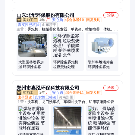
节能环保 绿化除
平稳运行 款式多
国均可送货上门
尘
样
山东北华环保股份有限公司
洽谈
4年
厂
安心购
综合体验L0
回复及时
真实性已核验
山东济宁
主营：
雾炮机、机械雾化蒸发器、单轨吊、喷烟喷雾一体机、除
尘雾炮机、移动式高程喷雾器、工业雾炮机
大型园林喷雾加
环保除尘雾炮机
装卸料堆场抑尘
湿 环保除尘雾炮
垃圾焚烧处理厂
环保除尘雾炮机
机 雾珠粘合力强
节能降耗 护路林
喷雾更快 节能降
节能降耗
喷雾加湿 北华
耗
郑州市嘉泓环保科技有限公司
洽谈
2年
厂
安心购
综合体验L1
回复及时
出价迅速
真实性已核验
河南郑州
主营：
洗车机、龙门洗车机、车辆冲洗平台、矿用喷淋除尘设
备、雾炮机、射雾器
煤场喷雾降尘设
煤厂 煤场喷雾降