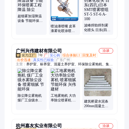
化喷嘴、SMP喷嘴、高压喷头、碳化硅喷嘴、雾化喷枪、高压细
水雾喷头、雾状喷咀、水雾喷头、造雾喷头喷咀、油漆喷枪、洗
车枪喷嘴、扇形清洗喷嘴
超细雾加湿降温
设备 节能环保喷
雾工程 降温 除尘
波峰焊助焊剂雾
喷油漆喷嘴 皮革
化喷头 日东(四孔)
漆雾化喷涂喷头
日本SMT喷雾喷
ST-5 ST-6 A-
咀ST-5 ST-6 A-100
100HBPZ瀚博
广州兴伟建材有限公司
洽谈
7年
厂
安心购
综合体验L1
回复及时
出价迅速
真实性已核验
广东广州
主营：
养护室、标养室、混凝土养护室、环保除尘雾炮机、集装
箱养护室、移动养护室、恒温恒湿养护室、工程洗车机、成品洗
车槽、止水螺杆、圆形钢板、钢筋套筒、水泥支撑、止水钢板、
穿墙螺杆、桩芯钢板、水泥垫块、钢筋马凳、镀锌电焊网、镀锌
收口网
除尘降尘雾炮机
工地雾炮机 大功
煤厂工业级水雾
率除尘喷雾机 喷
建筑桥梁水泥条
除尘设备 喷雾细
雾细腻 节能环保
200mm混凝土撑
腻 节能环保
兴伟建材
条 规格齐全 支持
定制
杭州嘉友实业有限公司
洽谈