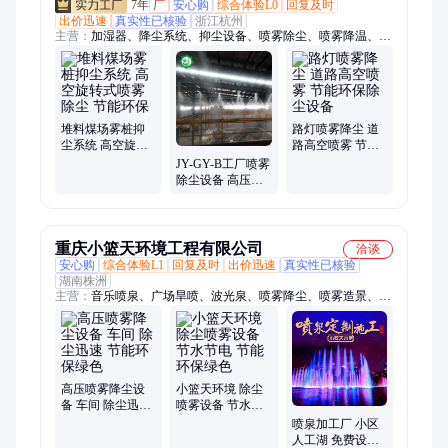
7年
厂
安心购
综合体验L0
回复及时
出价迅速
真实性已核验
浙江杭州
主营：
加湿器、降尘系统、抑尘设备、喷雾除尘、喷雾降温、环
保空调、高压微雾、冷风机、通风降温、负压风机
堆料煤场雾桩抑
路灯喷雾降尘 道
尘系统 高空旋转
路高空喷雾 节能
式喷雾除尘 节能
环保除尘设备
JY-GY-B工厂喷雾
环保
除尘设备 高压微
雾抑尘系统 节能
环保
重庆小篮天环境工程有限公司
洽谈
安心购
综合体验L1
回复及时
出价迅速
真实性已核验
湖南株洲
主营：
音乐喷泉、广场旱喷、波光泉、喷雾降尘、喷雾造景、喷
雾消毒、喷雾降温、涌泉、程控喷泉、数码跑泉、驾校模拟雨雾
高压喷雾降尘设
小篮天环境 除尘
备 车间 除尘迅速
喷雾设备 节水节
节能环保绿色
电 节能环保绿色
喷泉加工厂 小区
人工湖 免费设计