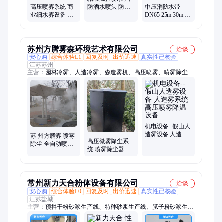
高压喷雾系统 商
防洒水喷头 防爆
中压消防水带
业细水雾设备 工
玻璃材质 快速响
DN65 25m 30m 农
业除尘好帮手 节
应
用灌溉船舶消防
能环保设计
耐热稳定
苏州方腾雾森环境艺术有限公司
洽谈
安心购
综合体验L1
回复及时
出价迅速
真实性已核验
江苏苏州
主营：
园林冷雾、人造冷雾、森造雾机、高压喷雾、喷雾除尘系
统、雾森设备、雾化喷头、雾森主机、雾森系统、雾森喷头、雾
森喷淋、景观设备、音乐喷泉设备
机电设备--假山人
造雾设备 人造雾
苏 州方腾雾 喷雾
高压微雾降尘系
系统 高压喷雾降
除尘 全自动喷雾
统 喷雾除尘器运
温设备
降尘装置 节能环
行 水泥车间喷雾
保 高效除尘
除尘间隔距离
常州新力天合粉体设备有限公司
洽谈
安心购
综合体验L0
回复及时
出价迅速
真实性已核验
江苏盐城
主营：
预拌干粉砂浆生产线、特种砂浆生产线、腻子粉砂浆生产
线、除尘系统、自流平砂浆生产线、气力输送设备、包装机、外