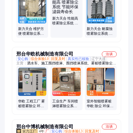
加剂微计量系统、筛分系统、摇摆筛、微型混合机、包装系统、
码垛系统、双轴无重力混合机、石膏砂浆生产线、固废处理生产
线
新力天合 性能高
喷雾除尘系统 节
能环保 滤袋寿命
新力天合 维护方
新力天合 耐腐蚀
长
便 喷雾除尘系统
喷雾除尘系统 节
节能环保 滤袋寿
能环保 性价比较
命长
高
邢台华欧机械制造有限公司
洽谈
安心购
综合体验L0
回复及时
真实性已核验
辽宁大连
主营：
洒水车、施工围挡喷淋、围挡喷淋系统、雾桩喷雾除尘、
围挡喷淋设备、装载机、围挡喷淋、铲车、砂石分离机、洗轮
机、洗车机、雾炮机、消毒通道、叉车、电动叉车
华欧 工程工厂 雾
工业生产 车间喷
室外智能喷雾桩
桩喷雾除尘 环保
淋喷雾除尘系统
华欧 除尘 环保节
节能 智能补水
强劲动力超 强雾
能 适合多种场合
化 环保节能
邢台中博机械制造有限公司
洽谈
4年
厂
安心购
综合体验L3
回复及时