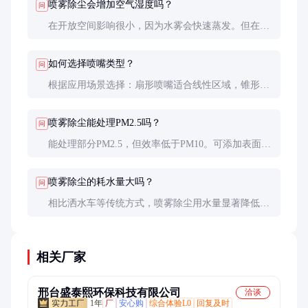
喷雾除尘会增加空气湿度吗？
问
在开放空间影响很小，因为水雾会快速蒸发。但在封
闭空间需控制喷雾量，防止湿度过高影响设备和人
员。
如何选择喷嘴类型？
问
根据应用场景选择：扇形喷嘴适合线性区域，锥形喷
嘴适合点源除尘，旋转喷嘴适合大面积覆盖。粉尘浓
度高时宜选用大流量喷嘴。
喷雾除尘能处理PM2.5吗？
问
能处理部分PM2.5，但效率低于PM10。可添加表面活
性剂或采用荷电喷雾技术提高对细颗粒物的捕获效
率。
喷雾除尘的耗水量大吗？
问
相比洒水车等传统方式，喷雾除尘用水量显著降低。
一般每平方米每小时约0.5-2升，可通过循环水系统进
一步节水。
相关厂家
邢台盛泰熙环保科技有限公司
洽谈
1年
厂
安心购
综合体验L0
回复及时