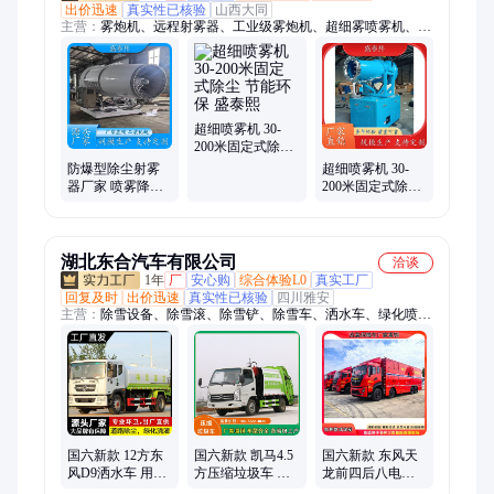
出价迅速
真实性已核验
山西大同
主营：
雾炮机、远程射雾器、工业级雾炮机、超细雾喷雾机、防
爆雾炮机、静音雾炮机、防爆远程射雾器、大型雾炮机、智能雾
炮机、智能联网雾炮机、智能超细雾炮机、不锈钢雾炮机、不锈
钢雾炮机定制、定制不锈钢雾炮机、液压雾炮机、液压防爆雾炮
机、工业液压雾炮机、全自动液压雾炮机、移动式拖车雾炮机、
拖拽式雾炮机、移动式三角拖车雾炮
超细喷雾机 30-
200米固定式除尘
节能环保 盛泰熙
防爆型除尘射雾
超细喷雾机 30-
器厂家 喷雾降尘
200米固定式除尘
设备 节能环保 盛
节能环保 多种规
泰熙
格
湖北东合汽车有限公司
洽谈
1年
厂
安心购
综合体验L0
真实工厂
回复及时
出价迅速
真实性已核验
四川雅安
主营：
除雪设备、除雪滚、除雪铲、除雪车、洒水车、绿化喷洒
车、抑尘车、扫路车、洗扫车、树枝粉碎车、高空作业车、消防
车、吸尘车、沥青洒布车、防撞车、压缩式垃圾车、垃圾车
国六新款 12方东
国六新款 凯马4.5
国六新款 东风天
风D9洒水车 用于
方压缩垃圾车 外
龙前四后八电源
工地喷雾降尘车
形美观 动力稳定
车 防汛抢险车 全