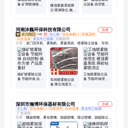
备 矿用喷淋除尘
尘设备 高空喷淋
楼顶雾森系统降
设备 喷雾抑尘装
除尘系统 喷洒抑
尘 喷淋除尘 施工
置 节能环保显著
尘 节能低碳环保
现场喷雾抑尘设
备 节能低碳环保
河南沐巍环保科技有限公司
洽谈
6年
档
安心购
综合体验L1
回复及时
出价迅速
真实性已核验
河南郑州
主营：
龙门洗车机、雾炮机、雾森系统、喷雾除尘设备、车间喷
雾除尘降温、雾桩、卸料口洗车机、洗轮机、厂房降尘
煤矿喷雾除尘设
工地喷雾除尘设
备 节能环保 自动
备 节能环保理念
车间喷雾除尘设
控制 操作方便 产
楼顶雾森系统 商
备 降尘强度大 节
品质量好
砼站 雾喷消尘
能环保 水资源循
环利用
深圳市瀚博环保器材有限公司
洽谈
安心购
综合体验L1
回复及时
出价迅速
真实性已核验
广东深圳
主营：
螺旋喷嘴、雾化喷嘴、脱硫喷嘴、除尘喷嘴、脱硫除尘喷
嘴、脱硫除尘设备、除尘雾化喷咀、喷雾喷头、加湿喷嘴、不锈
钢螺旋喷嘴、塑料螺旋喷嘴、清洗喷嘴、高压雾化喷嘴、空气雾