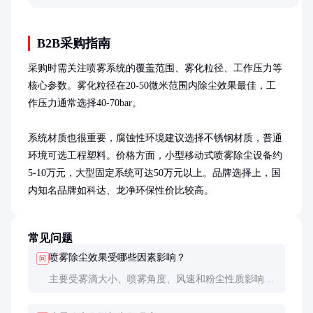
帮助读者建立合理的价格预期。
B2B采购指南
采购时需关注喷雾系统的覆盖范围、雾化粒径、工作压力等
核心参数。雾化粒径在20-50微米范围内除尘效果最佳，工
作压力通常选择40-70bar。

系统材质也很重要，腐蚀性环境建议选择不锈钢材质，普通
环境可选工程塑料。价格方面，小型移动式喷雾除尘设备约
5-10万元，大型固定系统可达50万元以上。品牌选择上，国
内知名品牌如科达、龙净环保性价比较高。
常见问题
喷雾除尘效果受哪些因素影响？
问
主要受雾滴大小、喷雾角度、风速和粉尘性质影响。
雾滴过大或过小都会降低捕获效率，风速过高会吹散
水雾，粉尘疏水性太强也不易被捕捉。