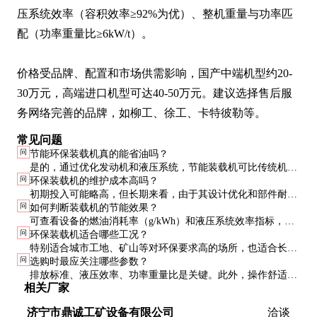
压系统效率（容积效率≥92%为优）、整机重量与功率匹
配（功率重量比≥6kW/t）。

价格受品牌、配置和市场供需影响，国产中端机型约20-
30万元，高端进口机型可达40-50万元。建议选择售后服
务网络完善的品牌，如柳工、徐工、卡特彼勒等。
常见问题
问
节能环保装载机真的能省油吗？
是的，通过优化发动机和液压系统，节能装载机可比传统机型
问
环保装载机的维护成本高吗？
省油20-30%。长期使用可显著降低燃油成本。
初期投入可能略高，但长期来看，由于其设计优化和部件耐用
问
如何判断装载机的节能效果？
性提升，总体维护成本反而更低。
可查看设备的燃油消耗率（g/kWh）和液压系统效率指标，实
问
环保装载机适合哪些工况？
际作业中监测单位油耗下的作业量。
特别适合城市工地、矿山等对环保要求高的场所，也适合长时
问
选购时最应关注哪些参数？
间连续作业的工况。
排放标准、液压效率、功率重量比是关键。此外，操作舒适性
相关厂家
和售后服务也很重要。
济宁市鼎诚工矿设备有限公司
洽谈