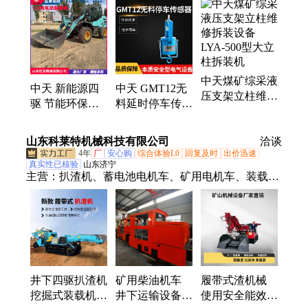
机、绞车、传感器、喷浆机、喷涂机、拆缸机、柴油
机水泵、乳化液泵站、氢氧化钙、订扣机、液压扳
手、真空泵、电缆夹板、闸瓦、滤液泵、试验台、气
动绞车、变压器、移动变电站
中天煤矿综采液
中天 新能源四
中天 GMT12无
压支架立柱维修
驱 节能环保纯
料延时停车传感
拆装设备 LYA-
电小型 1.5吨电
器 本安型物料
500型大立柱拆
动装载机
触动装置
山东科莱特机械科技有限公司
装机
洽谈
4年
厂
安心购
综合体验L0
回复及时
出价迅速
真实性已核验
山东济宁
主营：
扒渣机、蓄电池电机车、矿用电机车、装载
机、履带扒渣机
井下四驱扒渣机
矿用柴油机车
履带式渣机械
挖掘式装载机
井下运输设备
使用安全能效小