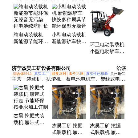
机、巷道装载机、矿井装载机、井下装载机、井下矿
用装载机、装载机扫地机、滑移装载机、伸缩臂装载
机、改装搅拌斗、巷道铲车、混凝土搅拌斗、铲车带
搅拌机、50铲车搅拌斗、铲车安装扫路机、铲车清扫
纯电动装载机
小型电动装载机
器、电动小铲车
新能源节能环保
新能源铲车快换
环卫电动装载机
无噪音无污染
多种属具节能环
小型电动铲车
锂电池续航时长
保型无噪音
节能环保 新能
源装卸设备 安
济宁杰昊工矿设备有限公司
洽谈
装多种属具
综合体验L1
真实工厂
回复及时
出价迅速
真实性已核验
贵州铜仁
主营：
装载机、扒渣机、蓄电池电机车、架线式电机
车
杰昊 挖掘式装
载机 履带式行
杰昊工矿 挖掘
杰昊工矿 挖掘
走 节能环保 按
式装载机 履带
式装载机 履带
要求加工订制