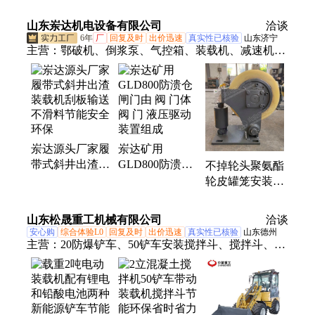
大巷道 节能安
轴距短运行快
科莱特机械 厂
全环保 厂家支
操作简单
家现货
山东岽达机电设备有限公司
洽谈
持供应
6年
厂
回复及时
出价迅速
真实性已核验
山东济宁
主营：
鄂破机、倒浆泵、气控箱、装载机、减速机、
钢丝带、罐道轮、瓷溜槽、喷浆机、取样器、普棉
带、破拱器、小排车、注浆泵、控制箱、清淤泵、机
甲带、防爆门、指示器、排污泵、主控箱、显示屏、
平板车、头戴灯、转载机
岽达源头厂家履
岽达矿用
带式斜井出渣装
GLD800防溃仓
不掉轮头聚氨酯
载机刮板输送不
闸门由 阀 门体
轮皮罐笼安装四
滑料节能安全环
阀 门 液压驱动
组LS35煤矿滚
保
装置组成
轮罐耳 导向轮
山东松晟重工机械有限公司
洽谈
安心购
综合体验L0
回复及时
出价迅速
真实性已核验
山东德州
主营：
20防爆铲车、50铲车安装搅拌斗、搅拌斗、30
矿用装载机、煤矿用卧式装载机、新能源电动装载
机、矿用井下装载机、装载机搅拌斗、30装载机改装
搅拌斗、矿用装载机、电动装载机、履带滑移装载
机、468滑移装载机、390滑移装载机、巷道铲车、铲