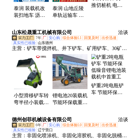
推切桩机 电动
滚轴摊铺机、电液推杆、管道喷涂机器人、无动力吸
泰润 装载机改
泰润 山地丘陵
路牙子切割锯带
盘、履带马路切割机
装扫地车 沥青
单轨运输车 果
升降
路面煤炭清扫机
园茶园转运车
环保节能
自走式轨道小火
山东松晟重工机械有限公司
洽谈
车运输机
7年
厂
安心购
综合体验L1
回复及时
出价迅速
真实性已核验
山东德州
主营：
铲车带搅拌机、井下铲车、矿用铲车、30矿井
装载机、防爆20装载机、矿山井下装载机、矿用装载
机、搅拌斗装载机、遥控滑移装载机、井下装载机、
搅拌装载机、遥控装载机、液压式搅拌斗、防爆煤矿
井下铲车、扫路机、铲车清扫器、铲车改搅拌斗、搅
铲重2吨电瓶铲
拌机、搅拌铲车、铲车改搅拌机、全自动搅拌铲车、
车 节能环保低
矿山井下铲车、锂电池铲车、新能源电动铲车、矿用
小型滑移铲车转
锂电池20装载机
噪音锂电池装载
铲运机
弯半径小装载机
节能环保载重2
机中首重工
采用锂电池组节
吨电动铲车厂家
能环保 J
德州创菲机械设备有限公司
洽谈
6年
厂
安心购
综合体验L0
回复及时
出价迅速
真实性已核验
辽宁营口
主营：
非固化喷涂机、非固化溶胶机、非固化脱桶