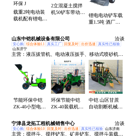
2立混凝土搅拌
车搅拌机、铁矿井下铲车、轮胎滑移铲车、20电动铲
载重2吨电动装
机50铲车带动
车、伸缩臂铲车、搅拌斗改装、越野叉车、抓木机、
锂电电动铲车载
载机配有锂电和
装载机搅拌斗节
扫路机、夹包机
重1.5吨 酒厂用
铅酸电池两种
能环保省时省力
四驱装载机节能
新能源铲车节能
环保
山东中铠机械设备有限公司
环保 J
洽谈
安心购
综合体验L1
真实工厂
回复及时
出价迅速
真实性已核验
山东济宁
主营：
液压拔管机、电动液压扳手、移动式喷砂机、
节能环保中铠ZK、箱式喷砂机、智能清淤机器人、
液压升降柱、等离子切割机、玻璃搬运车、龙门压力
机、船式洗车槽、履带绳锯机、矿用井下电视、柴油
防汛泵车、车载式马路吹风机、镗孔镗焊机、吸粪
车、除雪滚刷、破拆工具组、液压板换夹紧器、封闭
式扫雪机、机耕船、智能张拉设备、智能压浆台车、
节能环保中铠
中铠 山区甘蔗
环保节能中铠
中部取样机、液压顶管机
ZK-40小型电动
自动割断机械
ZK-40装载机养
铲车 多功能轮
干湿两用甘蔗杆
殖场牛羊粪铲除
式装载机
割倒机
机
宁津县龙拓工程机械销售中心
洽谈
安心购
综合体验L0
回复及时
出价迅速
真实性已核验
山东济南
主营：
搅拌斗、搅拌铲车、矿井铲车、搅拌斗装载