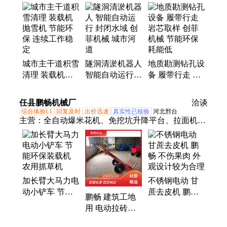
器、装载机抛雪机、液压岩石锯、劈裂机、劈裂棒、
板换扳手、液压千斤顶、破桩机、绳锯机、环槽铆钉
机、汽车大梁铆钉机、沥青灌缝机、抛丸机
城市主干道积雪
隧洞清淤机器人
地质勘测钻孔设
清理 装载机抛
智能自动运行
备 履带行走 岩
雪机 节能环保
封闭水域 创菲
芯取样 创菲机
连续工作稳定
机械 城市河道
械 节能环保耗
任县鹏畅机械厂
洽谈
能低
综合体验L1
回复及时
出价迅速
真实性已核验
河北邢台
主营：
全自动爆米花机、免挖坑升降平台、拉面机、
矿用装载机、冷面机、瓷砖切割机、辣条机、饺子皮
机、饺子机、缩管机、爬楼机、三轮车、小铲车、随
车叉车、电动脚手架
加长臂大马力电
不锈钢电动 甘
动小铲车 节能
蔗去皮机 鹏畅
鹏畅 建筑工地
环保装载机 农
不伤果肉 外观
用 电动拉砖车
用抓草机
设计较为合理
骑行平稳 助力