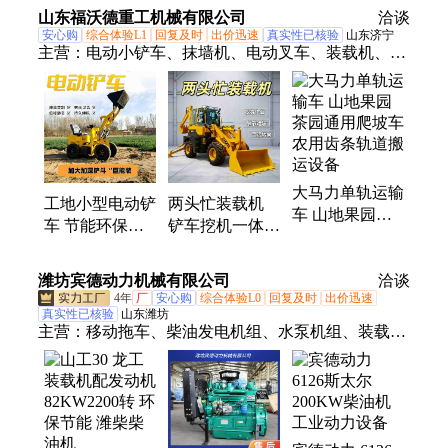
砖厂产能提升
山东福沃德重工机械有限公司
洽谈
安心购
综合体验L1
回复及时
出价迅速
真实性已核验
山东济宁
主营：
电动小铲车、抹墙机、电动叉车、装载机、玻
璃吸盘吊、单轨运输车、履带割草机、履带拖拉机、
轮式拖拉机、玻璃吸盘车、越野叉车
大马力单轨运输
工地小型电动铲
两头忙装载机
车 山地果园茶
车 节能环保装
铲车挖机一体机
园通用爬坡车
载机 养殖场酒
液力土壤砂石挖
农用齿条轨道搬
厂新能源装载车
掘装载车
潍坊宾德动力机械有限公司
运设备
洽谈
4年
厂
安心购
综合体验L0
回复及时
出价迅速
真实性已核验
山东潍坊
主营：
移动拖车、柴油发电机组、水泵机组、装载机
柴油机、柴油机、静音发电机组、燃气发电机组、潍
柴发动机、玉柴柴油机、上柴柴油机、康明斯发动
机、康明斯柴油发电机组、4102柴油机、55马力柴油
机、潍柴燃气发电机组、康明斯燃气柴油发电机组、