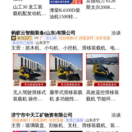
宾德动力 6126
玉柴燃气发电机组、船用柴油机
山工30 龙工装
斯太尔200KW
潍柴K4100D柴
载机配发动机
柴油机 工业动
油机1500转
82KW2200转 环
力设备
33KW配水泵 发
保节能 潍柴柴
电机 高压清泵
蚂蚁云智能装备(山东)有限公司
油机
洽谈
动力足
3年
厂
安心购
综合体验L0
回复及时
出价迅速
真实性已核验
山东济宁
主营：
抓木机、小勾机、小挖机、滑移装载机、电动
滑移装载机、遥控滑移装载机、翻斗车、小铲车、挖
掘机、小型挖机、智能装备、遥控系统、电动搬运
车、电动挖掘机、小型电动挖掘机、遥控挖掘机、破
拆机器人、遥控电动挖掘机、定制挖掘机、小型柴油
挖掘机、园林柴油小挖机、多功能柴油挖掘一体机、
农用挖掘机、无人遥控挖掘机、智能破拆机器人
无人驾驶滑移式
履带式滑移装载
高效遥控滑移装
装载机 操作简
机 多功能性优
载机 节能环保
单降低学习门槛
势节能环保符合
降低使用成本节
节能环保 蚂蚁
环保要求 蚂蚁
省燃油 蚂蚁云
济宁市中天工矿物资有限公司
洽谈
云
云
综合体验L1
回复及时
出价迅速
资质已核验
山东济宁
主营：
玻璃吸盘、刮板机、支柱、滑移装载机、装载