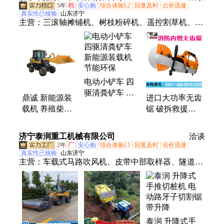
5年
档
安心购
综合体验L2
回复及时
出价迅速
真实性已核验
山东济宁
主营：
三滚轴摊铺机、树枝粉碎机、遥控割草机、装
载机、滑移装载机、粉土机、电动叉车、电动液压弯
管机、环氧地坪打磨机、座驾式割草机、手扶式开沟
机、波纹管制管机、履带运输车、管道对口器、电动
坡口机、草坪打孔机、起草皮机、柴油小铲车、碎草
电动小铲车 四
还田机、PE管热熔焊机、钢板铣边机、全自动洗桶
驱清粪铲车 新
机、矿用检力器、座驾式抹光机、农田捡石机
鼎诚 新能源装
进口大功率无齿
能源装载机 节
载机 养殖柴油
锯 破拆救援器
能环保
电动小铲车 养
材汽油机 消防
殖场装载设备节
切割机切割锯
济宁泰润重工机械有限公司
洽谈
能环保
2年
厂
安心购
综合体验L1
回复及时
出价迅速
真实性已核验
山东济宁
主营：
车载式马路吹风机、皮带中部取样器、隧道凿
毛机、装载机改装扫地车、玻璃安装机械手、全自动
升降柱、液压拔管机、洗车槽、清淤机器人、龙门压
力机、智能套丝机、短管置换、锚索切割机、履带遥
控绳锯机、电动绳锯机、树枝粉碎机、水泥道口板、
泰润 升降式手
手动液压剪扩钳、箱式喷砂机、不锈钢水喷砂机、三