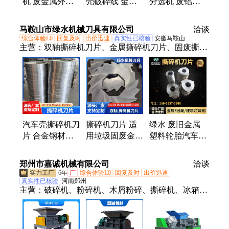
机 废金属外壳
壳破碎线 金属
分选机 废铝刨
撕碎机 耐磨耐
外壳撕碎分选线
花撕碎机 采用
打 低成本维护
结构化布局
进口配置 英国
马鞍山市绿水机械刀具有限公司
洽谈
技术研发
综合体验L0
回复及时
出价迅速
真实性已核验
安徽马鞍山
主营：
双轴撕碎机刀片、金属撕碎机刀片、固废撕碎
机刀片、多轴撕碎机刀片、塑料撕碎机刀片、废旧金
属撕碎机刀片、撕碎机刀片定制、撕碎机机箱、撕碎
机刀轴、金属双轴撕碎机刀片、双轴撕碎机、撕碎机
刀片间隔套、海绵钛撕碎机刀片、家电撕碎机刀、金
属破碎机刀片、鹰嘴剪切刀片、双缸剪刀片
汽车壳撕碎机刀
撕碎机刀片 适
绿水 废旧金属
片 合金钢材质
用垃圾固废金属
塑料轮胎汽车机
精工制造 坚固
轮胎汽车壳破碎
床撕碎机专用刀
耐用 源头厂家
机 刀口锋利 使
片源头工厂
郑州市嘉诚机械有限公司
洽谈
按需定做
用寿命长
6年
厂
综合体验L0
回复及时
出价迅速
真实性已核验
河南郑州
主营：
破碎机、粉碎机、木屑粉碎、撕碎机、冰箱外
壳撕碎、石英石制砂机、河卵石制砂机、鹅卵石制砂
机、生物质颗粒机、木炭机、光伏板拆框机、光伏板
分离机、光伏板粉碎机、太阳能板拆框机、光伏板分