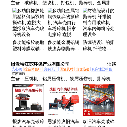
主营：
破碎机、垫块机、打包机、撕碎机、金属撕碎
机、木材撕碎机、轮胎撕碎机、塑料撕碎机、压砖
机、粉碎机、压块机、水泥垫块、水泥砖机、内撑垫
块、压缩设备、粉碎设备、铁皮粉碎、铁屑压饼机、
水泥制砖机、铁屑打饼机、路面砖制砖机、全自动静
压机、回收处理设备、金属屑压饼机、空心砌块砖机
多功能橡胶轮胎
多功能金属铝铜
防缠绕设计的撕
塑料薄膜双轴撕
铁废弃物撕碎机
碎机 纤维物料
碎机 鑫悦大型
汽车壳自行车粉
专用破碎机 汽
报废汽车壳破碎
碎机 旧家电撕
车内饰粉碎处理
恩派特江苏环保产业有限公司
洽谈
机设备
碎 鑫悦
设备
安心购
综合体验L1
真实工厂
回复及时
出价迅速
真实性已核验
江苏南通
主营：
压饼机、铝屑压饼机、铁屑压饼机、撕碎机、
再生铝破碎分选机、汽车外壳打包机、汽车壳破碎分
选方案、屑饼机、压块机、三向金属打包机、门盖式
打包机、料斗式打包机、打包机、铝屑脱油机、铜屑
脱油机、破碎机、粉碎机、双轴破碎机、锤式破碎
机、液压双轴破碎机、断桥铝破碎方案、锂电池破碎
生产线、全自动卧式打包机、刨花机、套袋机
报废汽车壳破碎
恩派特废旧汽车
废旧汽车壳破碎