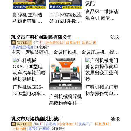
食品级二维摆动
撕碎机 重型结
二手不锈钢反应
混合机 易清洗
构稳定可靠 适
釜 316材质搅拌
无残留 用于调
用废旧汽车壳塑
罐 立式储液罐
味料与营养粉复
料桶破碎
辰震
巩义市广科机械制造有限公司
配
洽谈
4年
厂
综合体验L0
回复及时
出价迅速
真实性已核验
河南郑州
主营：
废铁破碎机、金属打包机、金属压块机、撕碎
机、双轴撕碎机、抓钢机、移动车载打包机、河南机
械、废钢破碎机、滚筒烘干机、对辊破碎机、金属破
碎机、球磨机、节能球磨机、污泥烘干机、煤泥烘干
机、断桥铝破碎机、废铝打包机、固定抓钢机、立式
广科机械GKS-
广科机械龙门剪
打包机、废纸打包机、易拉罐打包机
1200型电动车汽
切割操作简单效
广科机械粉碎机
车轮胎粉碎机撕
果出众工业利器
高效粉碎各种物
碎机
料支持定制节能
高效品质优良
巩义市河洛镇鑫悦机械厂
洽谈
3年
厂
安心购
综合体验L1
真实工厂
回复及时
出价迅速
真实性已核验
河南郑州