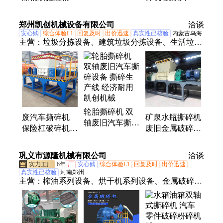
轮胎破碎机 塑
机 汽车外壳破
车框架破碎机
料管材边角料粉
碎机 废旧金属
稻草秸秆撕碎设
郑州凯创机械设备有限公司
碎机
洽谈
撕碎设备
备 可定制
安心购
综合体验L1
回复及时
出价迅速
真实性已核验
内蒙古乌海
主营：
垃圾分拣设备、建筑垃圾分拣设备、生活垃圾
分拣设备、废汽车撕碎机、金属磨粉机、稀有金属磨
粉机、秸秆颗粒机、环模颗粒机、玉米杆颗粒机、生
物质颗粒机、生物燃料颗粒机、木屑颗粒机、压球
机、型煤设备、加气混凝土设备、加气块设备、加气
砖设备、加气砖生产线、加气块生产线设备、烘干
轮胎撕碎机 双
机、废纸打包机、秸秆打包机、烘干机设备、木材粉
废汽车撕碎机
矿泉水瓶撕碎机
轴废旧汽车撕碎
碎机、建筑装修垃圾处理设备
保险杠破碎机
废旧金属破碎机
设备 撕碎生产
大件撕碎设备
皮革粉碎机 客
线 经济耐用 凯
订制服务 凯创
户信赖 凯创机
巩义市源隆机械有限公司
创机械
洽谈
机械
械
6年
厂
安心购
综合体验L1
回复及时
出价迅速
真实性已核验
河南郑州
主营：
榨油系列设备、烘干机系列设备、金属破碎机
系列设备、撕碎机、砂石线系列设备、铜米机、制碳
系列设备