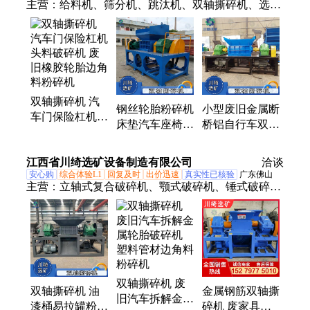
主营：
给料机、筛分机、跳汰机、双轴撕碎机、选金
离心机、铜米机、铜铝分离机、五金烘干脱水机、选
矿棒磨机、球磨机、淘金设备、矿用粉碎机、滚筒
筛、脱水筛、洗沙机、选金摇床、浮选机、螺旋分级
机、搅拌槽、输送机、泥石分离机、螺旋溜槽、洗石
机、洗矿机、振动筛
双轴撕碎机 汽
钢丝轮胎粉碎机
小型废旧金属断
车门保险杠机头
床垫汽车座椅破
桥铝自行车双轴
料破碎机 废旧
碎机 塑料袋双
撕碎机 汽车门
橡胶轮胎边角料
轴撕碎机刀片
保险杠机头料粉
江西省川绮选矿设备制造有限公司
粉碎机
洽谈
碎机
安心购
综合体验L1
回复及时
出价迅速
真实性已核验
广东佛山
主营：
立轴式复合破碎机、颚式破碎机、锤式破碎
机、双轴撕碎机、反击式破碎机、对辊破碎机、球磨
机、湿式铜米分离机、螺旋洗沙筛沙一体、脱水筛、
螺旋洗沙机、轮斗洗沙机、槽式洗矿机、滚筒筛、振
动筛、水力旋流器、脱泥斗、螺旋输送机、6s摇床、
跳汰机、螺旋溜槽、渣浆泵、水套式离心机、浮选
双轴撕碎机 废
机、磁选机、除铁器
双轴撕碎机 油
金属钢筋双轴撕
旧汽车拆解金属
漆桶易拉罐粉碎
碎机 废家具汽