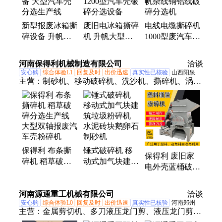
新型报废冰箱撕
废旧电冰箱撕碎
电线电缆撕碎机
碎设备 升帆家
机 升帆大型家
1000型废汽车线
电破碎分选设备
电粉碎机 1200
拆解机 升帆杂
大型汽车壳分选
型汽车壳破碎分
线铜铝线破碎分
河南保得利机械制造有限公司
洽谈
生产线
选设备
选机
安心购
综合体验L1
回复及时
出价迅速
真实性已核验
山西阳泉
主营：
制砂机、移动破碎机、洗沙机、撕碎机、涡电
流分选机、垃圾分选机、金属破碎机、断桥铝破碎
机、干磨机、废铝破碎机、铜米机
保得利 布条撕
锤式破碎机 移
保得利 废旧家
碎机 稻草破碎
动式加气块建筑
电外壳蓝桶破碎
分选生产线 大
垃圾粉碎机 水
机 壁纸条撕碎
型双轴报废汽车
泥砖块鹅卵石制
机 塑料风扇外
河南源通重工机械有限公司
壳粉碎机
砂机
洽谈
壳粉碎机
安心购
综合体验L0
回复及时
出价迅速
真实性已核验
河南郑州
主营：
金属剪切机、多刀液压龙门剪、液压龙门剪、