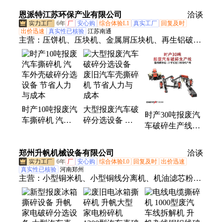
回收服务
恩派特江苏环保产业有限公司
洽谈
6年
厂
安心购
综合体验L1
真实工厂
回复及时
出价迅速
真实性已核验
江苏南通
主营：
压饼机、压块机、金属屑压块机、再生铝破碎
分选机、汽车外壳打包机、铝屑压饼机、金属屑压饼
机、铁屑压块机、铁屑压饼机、三向金属打包机、铝
屑压块机、双出饼压饼机、料斗式金属打包机、铜屑
脱油机、铝屑甩干机、铝屑脱油机、全自动卧式打包
机、破碎机、双轴破碎机、单轴破碎机、锤式破碎
时产10吨报废汽
大型报废汽车破
机、门盖式金属打包机、液压废钢破碎机、剪切机、
时产30吨报废汽
车撕碎机 汽车
碎分选设备 废
金属屑破碎机
车破碎生产线
外壳破碎分选设
旧汽车壳撕碎机
废旧车壳撕碎机
备 节省人力与
节省人力与成本
节省人力与成本
郑州升帆机械设备有限公司
成本
洽谈
6年
厂
安心购
综合体验L0
回复及时
出价迅速
真实性已核验
河南郑州
主营：
小型铜米机、小型铜线分离机、机油滤芯粉碎
机、机头料撕碎机、单轴撕碎机、废旧冰箱破碎分选
生产线、中空玻璃胶条分选机、液压龙门剪、全自动
榨油机