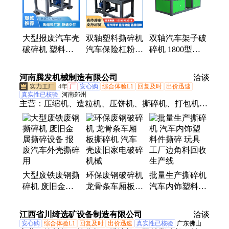
解机
大型报废汽车壳
双轴塑料撕碎机
双轴汽车架子破
破碎机 塑料桶
汽车保险杠粉碎
碎机 1800型废
双轴撕碎机 节
机 1000型车厢
旧三轮车撕碎机
能环保高效
板破碎机 嘉诚
嘉诚机械
河南腾发机械制造有限公司
洽谈
机械
4年
厂
安心购
综合体验L1
回复及时
出价迅速
真实性已核验
河南郑州
主营：
压缩机、造粒机、压饼机、撕碎机、打包机、
粉碎机、压块机、易拉罐、破碎机、造粒设备、粉碎
设备、液压系统、结块物料、电动剪板机、泡沫冷压
机、秸秆颗粒机、锯末颗粒机、液压切断机、金属剪
切机、木屑颗粒机、稻壳颗粒设备、棕榈壳颗粒机、
钢筋切断设备、生物质颗粒机、废纸打包设备
大型废铁废钢撕
环保废钢破碎机
批量生产撕碎机
碎机 废旧金属
龙骨条车厢板撕
汽车内饰塑料件
撕碎设备 报废
碎机 汽车壳废
撕碎 玩具工厂
汽车外壳撕碎用
旧家电破碎机械
边角料回收生产
江西省川绮选矿设备制造有限公司
洽谈
线
安心购
综合体验L1
回复及时
出价迅速
真实性已核验
广东佛山