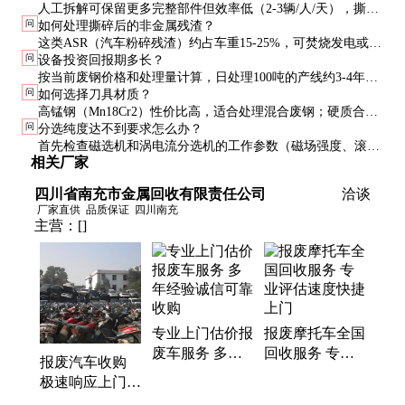
人工拆解可保留更多完整部件但效率低（2-3辆/人/天），撕碎
问
如何处理撕碎后的非金属残渣？
分选适合大规模处理（20-50辆/小时）。实际中常结合使用：
这类ASR（汽车粉碎残渣）约占车重15-25%，可焚烧发电或加
先人工拆解危险部件和贵重零件，再进行机械处理。
问
设备投资回报期多长？
工成建材。欧盟要求ASR填埋率不得超过5%，促使企业研发更
按当前废钢价格和处理量计算，日处理100吨的产线约3-4年回
精细的分选技术。
问
如何选择刀具材质？
本。政策补贴（如拆解补贴）可缩短至2-3年。长期看，金属
高锰钢（Mn18Cr2）性价比高，适合处理混合废钢；硬质合金
价格上涨将提升设备价值。
问
分选纯度达不到要求怎么办？
刀具寿命更长但成本高3-5倍，建议用于处理含大量高强度钢
首先检查磁选机和涡电流分选机的工作参数（磁场强度、滚筒
的报废卡车。
相关厂家
转速等），其次考虑增加光学分选或静电分选等二次分选单
元。定期清理设备内部积料也很重要。
四川省南充市金属回收有限责任公司
洽谈
厂家直供
品质保证
四川南充
主营：
[]
专业上门估价报
报废摩托车全国
废车服务 多年
回收服务 专业
报废汽车收购
经验诚信可靠收
评估速度快捷上
极速响应上门
购
门
专业诚信报废车