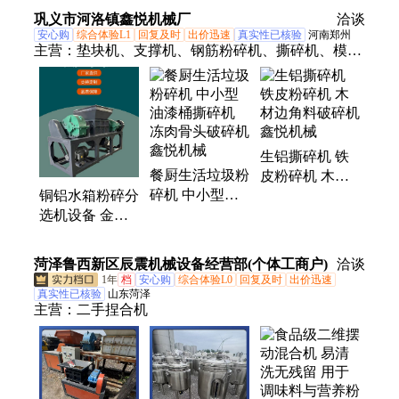
报废小汽车撕碎
属撕碎破碎分选
用金属物料处理
巩义市河洛镇鑫悦机械厂
洽谈
分选线
产线
机械
安心购
综合体验L1
回复及时
出价迅速
真实性已核验
河南郑州
主营：
垫块机、支撑机、钢筋粉碎机、撕碎机、模板
破碎机、双轴破碎机、小型免烧砖机、彩钢瓦粉碎
机、薄铁皮粉碎机、废旧家电粉碎机
生铝撕碎机 铁
餐厨生活垃圾粉
皮粉碎机 木材
碎机 中小型油
边角料破碎机
铜铝水箱粉碎分
漆桶撕碎机 冻
鑫悦机械
选机设备 金属
肉骨头破碎机
破碎机 报废汽
鑫悦机械
车壳撕碎机 鑫
菏泽鲁西新区辰震机械设备经营部(个体工商户)
洽谈
悦机械
1年
档
安心购
综合体验L0
回复及时
出价迅速
真实性已核验
山东菏泽
主营：
二手捏合机