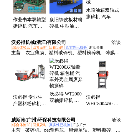
水箱油箱双轴式
撕碎机 汽车零
作业书本双轴型
废旧铁皮板材粉
件破碎粉碎机械
撕碎机 汽车门
碎机 中型油漆
框破碎粉碎设备
桶铝桶撕碎机
汽车外壳破解破
沃必得机械(浙江)有限公司
洽谈
碎设备
综合体验L0
回复及时
出价迅速
真实性已核验
浙江台州
主营：
农业薄膜、塑料破碎机、塑料粉碎机、薄膜撕
碎机、轮胎块粉碎机、工业强力塑料
沃必得 WT2000
沃必得 专业生
沃必得
双轴撕碎机 箱
产塑料粉碎机
WHC800/450 粉
包桶 汽车外壳
汽车保险杠撕碎
碎机 注塑产品
金属废弃物撕碎
机 省时省力
撕碎 汽车保险
威斯肯(广州)环保科技有限公司
洽谈
杠专用破碎机
综合体验L0
回复及时
真实性已核验
广东广州
主营：
破碎机、pet塑料瓶、铝罐单轴、塑料撕碎、双