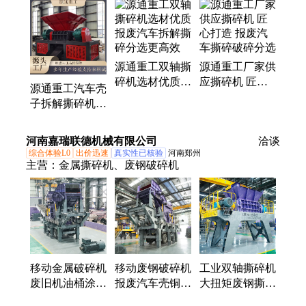
撕碎机、报废汽车拆解破碎分选、冰箱洗衣机破碎分
选、废钢破碎机、龙门剪、断桥铝破碎机、金属打包
机、轮胎钢丝处理设备、金属破碎机、橡胶轮胎磨粉
生产线
源通重工双轴撕
源通重工厂家供
碎机选材优质
应撕碎机 匠心
源通重工汽车壳
报废汽车拆解撕
打造 报废汽车
子拆解撕碎机
碎分选更高效
撕碎破碎分选
报废汽车拆解撕
碎分选更精准
河南嘉瑞联德机械有限公司
洽谈
综合体验L0
出价迅速
真实性已核验
河南郑州
主营：
金属撕碎机、废钢破碎机
移动金属破碎机
移动废钢破碎机
工业双轴撕碎机
废旧机油桶涂料
报废汽车壳铜散
大扭矩废钢撕碎
桶破碎团球机
热器电机转子金
设备 回收站专