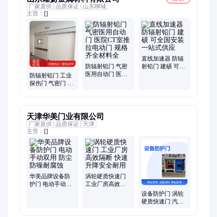
厂家直供
品质保证
山东聊城
主营：
[]
直线加速器 防辐
防辐射铅门 气密
射铅门 建硕 可全
医用自动门 医院
国安装 一站式供
防辐射铅门 工业
CT室推拉电动门
应
探伤门 气密门 医
规格齐全材料全
院手术室放射科
用
天津华美门业有限公司
厂家直供
品质保证
天津
主营：
[]
华美品牌设备防
涡轮硬质快速门
护门 电动手动双
工业厂房高效隔
用 防尘防噪耐腐
断 快速升降安全
设备防护门 涡轮
蚀
耐用
硬质快速门 汽车
装配专用 密封性
好