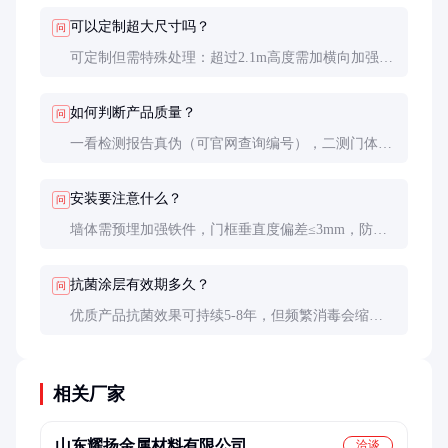
毒，符合医院感染控制要求。
可以定制超大尺寸吗？
问
可定制但需特殊处理：超过2.1m高度需加横向加强
筋，单扇宽度超过1.2m建议改为双开门，并需重新进
行防火测试认证。
如何判断产品质量？
问
一看检测报告真伪（可官网查询编号），二测门体平
整度（误差应≤2mm/m），三试五金顺畅度（启闭力
≤50N），四查细节工艺（焊接是否打磨平整）。
安装要注意什么？
问
墙体需预埋加强铁件，门框垂直度偏差≤3mm，防火
密封条必须连续无间断，验收时需做现场闭门测试
（关闭时间3-8秒为佳）。
抗菌涂层有效期多久？
问
优质产品抗菌效果可持续5-8年，但频繁消毒会缩短
寿命。建议每2年做一次表面抗菌性能检测，低于
90%抑菌率时应考虑重新喷涂。
相关厂家
山东耀扬金属材料有限公司
洽谈