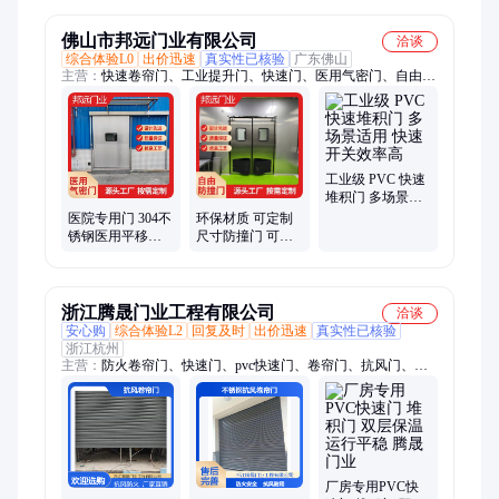
佛山市邦远门业有限公司
洽谈
综合体验L0
出价迅速
真实性已核验
广东佛山
主营：
快速卷帘门、工业提升门、快速门、医用气密门、自由防
撞门、涡轮快速门、防火卷帘门
工业级 PVC 快速
堆积门 多场景适
用 快速开关效率
医院专用门 304不
环保材质 可定制
高
锈钢医用平移门
尺寸防撞门 可收
精准控制开关 防
纳便捷使用 稳固
菌易清洁表面
不易变形
浙江腾晟门业工程有限公司
洽谈
安心购
综合体验L2
回复及时
出价迅速
真实性已核验
浙江杭州
主营：
防火卷帘门、快速门、pvc快速门、卷帘门、抗风门、快
速堆积门、钢制卷帘门、堆积门、挡烟垂壁
厂房专用PVC快