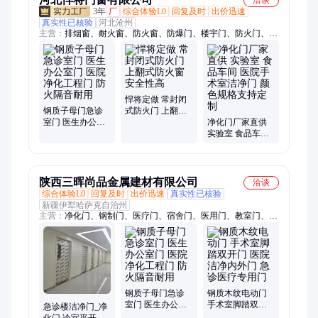
3年
厂
综合体验L0
回复及时
出价迅速
真实性已核验
河北沧州
主营：
排烟窗、耐火窗、防火窗、防爆门、楼宇门、防火门、消
防门、泄爆门、教室门、保温门、工程门、防夹手门、幼儿园
门、抗风压门、阻燃防盗门、隔热窗、防火隔断、铝质防火、排
烟天窗、商场楼梯、遮光窗户、平开窗户、防尘窗户、家用铝合
金、定做铝合金
悍将定做 常封闭
钢质子母门急诊
式防火门 上翻式
室门 医生办公室
防火窗 安全性高
净化门厂家直供
门 医院 净化工程
实验室 食品车间
门 防火隔音耐用
医院手术室洁净
门 颜色规格支持
定制
陕西三晖尚品金属建材有限公司
洽谈
综合体验L0
回复及时
出价迅速
真实性已核验
新疆伊犁哈萨克自治州
主营：
净化门、钢制门、医疗门、宿舍门、医用门、教室门、平
开门、子母门、病房门、气密门、射线门、洁净门、医院门、钢
质门、教室钢质、防护铅门、医用木门、医用铅门、医用ct铅
门、钢质防火门、钢质医疗门、护墙板、医用家具
钢质子母门急诊
钢质木纹电动门
室门 医生办公室
手术室脚踏双开
急诊楼洁净门_净
门 医院 净化工程
门 医院洁净内外
化门 诊室平开钢