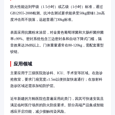
防火性能达到甲级（1.5小时）或乙级（1小时）标准，通过
GB12955-2008检测。抗冲击测试要求能承受50kg摆锤1.2m高
度冲击而不脱落，远超普通门30kg标准。

表面采用抗菌粉末涂层，对金黄色葡萄球菌和大肠杆菌抑菌
率≥99%。密封系统包含三边密封条和自动下降式门槛，隔
音效果达28dB以上。门体重量通常在80-120kg，需配套重型
铰链。
应用领域
主要应用于三级医院急诊科、ICU、手术室等区域。在急诊
抢救室，要求门扇宽度≥1.5m以便担架快速通行；在放射科
急诊区域还需添加铅防护层。

近年新建的方舱医院也普遍采用此类门，因其可快速安装且
满足临时医疗场所的防火防疫要求。部分高端产品集成智能
感应开启功能，减少接触传染风险。