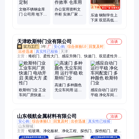
文物不锈钢金库
办公室用资料文
门 公司用 地下密
件柜 实体厂家 铁
乐迪 钢制学生上
室门 防毁性能高
皮资料档案柜 提
下床 双层高低床
按需定制
高工作效率 仓库
生产厂家 宿舍铁
用
架床 按图定做
天津欧斯特门业有限公司
洽谈
3年
厂
安心购
综合体验L0
回复及时
出价迅速
真实性已核验
天津
主营：
堆积门、柔性大门、感应升降门、快速门、双层柔性升降
大门、地下车库快速门、快速堆积门、柔性门、硬质快速门、快
速卷帘门
高速门 多种颜色
欧斯特门业 工业
无尘车间用 运行
感应自动门 运行
车间厂房快速门
平稳 欧斯特门业
平稳 净化车间配
电动开启 美观大
套门 多种颜色 欧
方 柔性门
斯特门业
山东领航金属材料有限公司
洽谈
安心购
综合体验L1
回复及时
出价迅速
真实性已核验
山东聊城
主营：
铅玻璃、净化板材、净化工程、探伤门、探伤铅门、硬度
铅门、防护铅门、防辐射铅门、医用气密门、防辐射铅-门、不