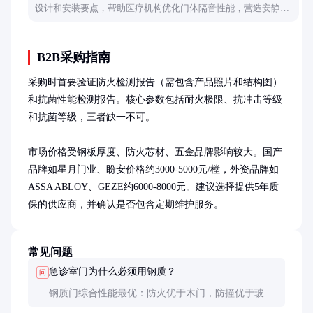
设计和安装要点，帮助医疗机构优化门体隔音性能，营造安静诊
疗环境。
B2B采购指南
采购时首要验证防火检测报告（需包含产品照片和结构图）
和抗菌性能检测报告。核心参数包括耐火极限、抗冲击等级
和抗菌等级，三者缺一不可。

市场价格受钢板厚度、防火芯材、五金品牌影响较大。国产
品牌如星月门业、盼安价格约3000-5000元/樘，外资品牌如
ASSA ABLOY、GEZE约6000-8000元。建议选择提供5年质
保的供应商，并确认是否包含定期维护服务。
常见问题
急诊室门为什么必须用钢质？
问
钢质门综合性能最优：防火优于木门，防撞优于玻璃
门，寿命长于复合材料门。且钢板表面更易清洁消