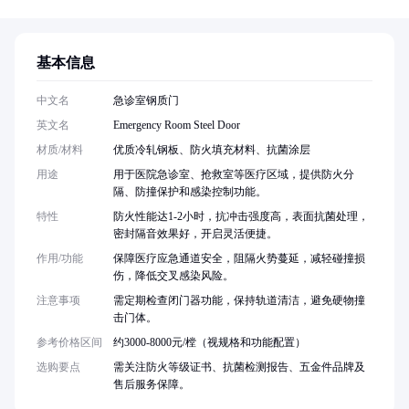
基本信息
中文名
急诊室钢质门
英文名
Emergency Room Steel Door
材质/材料
优质冷轧钢板、防火填充材料、抗菌涂层
用途
用于医院急诊室、抢救室等医疗区域，提供防火分
隔、防撞保护和感染控制功能。
特性
防火性能达1-2小时，抗冲击强度高，表面抗菌处理，
密封隔音效果好，开启灵活便捷。
作用/功能
保障医疗应急通道安全，阻隔火势蔓延，减轻碰撞损
伤，降低交叉感染风险。
注意事项
需定期检查闭门器功能，保持轨道清洁，避免硬物撞
击门体。
参考价格区间
约3000-8000元/樘（视规格和功能配置）
选购要点
需关注防火等级证书、抗菌检测报告、五金件品牌及
售后服务保障。