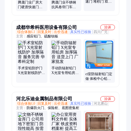
速门 堆积门 双层
腾晟门业厂房大
腾晟门业不锈钢
保温运行平稳 腾
门硬质快速门抗
抗风卷帘门车间
晟门业
风防风门防火防
仓库用抗风门学
盗门厂家批发
校楼梯口大门
成都华希科医用设备有限公司
洽谈
综合体验L1
回复及时
出价迅速
真实性已核验
四川广元
主营：
感应铅门、硫酸钡板
手术室铅防护门
手动防辐射铅门
X光室射线防护
X光室专用铅房
ct室防辐射铅门定
加厚隔音 服务完
加厚隔音 送货上
做 体检中心铅板
善 华希科定制
门 厂家批发
门 产品多样 库存
充足 华希科
河北乐迪金属制品有限公司
洽谈
综合体验L0
回复及时
出价迅速
真实性已核验
河北唐山
主营：
防爆防火门、保险柜、底图密集柜