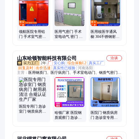
锈钢气密门、铅房防辐射门、口腔手术室、金属衰变池、屏蔽铅
板材、防护通风柜、墙体防护板、储存处理池、防辐射砂浆、金
属探伤铅房、储存处理设备、放射性通风橱、无尘车间装修、电
子无尘车间、病房净化系统
领航医院专用铅
医用气密门 手术
医用核医学通风
门 手术室气密门
室电动气 密门 医
橱 304不锈钢射线
全国发货 工业防
院净化车间自动
防护通风柜放射
护探伤门 支持定
密闭平移门可定
性药物分装专用
制
制
山东哈顿智能科技有限公司
洽谈
2年
厂
安心购
综合体验L2
真实工厂
回复及时
出价迅速
真实性已核验
河南洛阳
主营：
医用钢质门、医疗病房门、手术室电动门、钢质气密门、
净化钢质门、气密医疗门、电动平移门、病房钢质门、钢制医疗
门、医用门厂家、手术室平移门厂家、气密门厂家
医院专用门 急诊
室门 钢质病房门
哈顿厂家 医院钢
医院门 钢质病房
耐用易清洁 合规
质观察门 急诊室
门 急诊室专用门
认证 生产厂家
专用门 双开设计
静音防撞 经久耐
通行效率高
用
河北悍将门窗有限公司
洽谈