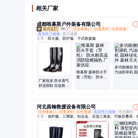
相关厂家
成都唯幕斯户外装备有限公司
3年
厂
综合体验L1
回复及时
出价迅速
真实性已核验
四川成都
主营：
防火服、防护服、干式救援服
多功能侧挂 
唯幕斯 森林防火手
汽油割草机 
套（芳纶） 防水耐
化 户外 森林
厂家批发 防水透气
高温 消防阻燃隔热
舒适雨鞋 应急救灾
厂家供应
水鞋 牢固耐穿 多种
规格
河北昌翰救援设备有限公司
综合体验L1
回复及时
出价迅速
真实性已核验
河北廊坊
主营：
保护服、三脚架、铝合金、应急三角架、竹板折叠床、
化服、午休陪护床、冰面救援工具、头戴调焦头灯、冰面冰爪
鞋、气垫冰面救生筏