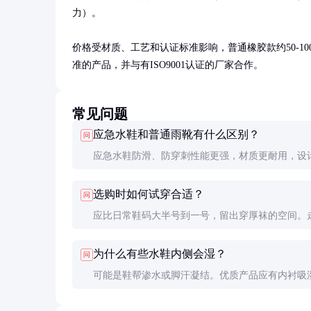
力）。

价格受材质、工艺和认证标准影响，普通橡胶款约50-100元/
准的产品，并与有ISO9001认证的厂家合作。
常见问题
应急水鞋和普通雨靴有什么区别？
问
应急水鞋防滑、防穿刺性能更强，材质更耐用，设
适合长时间穿着和复杂地形行走。普通雨靴仅具备
选购时如何试穿合适？
问
水功能。
应比日常鞋码大半号到一号，留出穿厚袜的空间。
试时脚趾应有适当活动余量，脚踝处不磨擦。
为什么有些水鞋内侧会湿？
问
可能是鞋帮渗水或脚汗凝结。优质产品应有内衬吸
选择透气性好的材质可改善此问题。