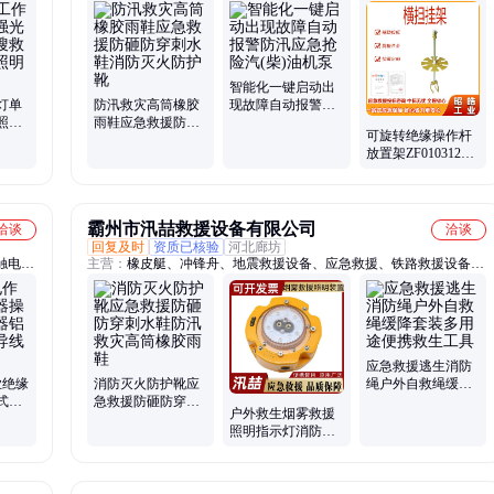
、绝缘
线夹、防护装备、灭火水枪、战术背心、防火保温毯、接触线接头、
目镜、
液压千斤顶、配件铝合金、救援牵拉器、双耳连接器、铁路接触线、
鞍子接触网、户外训练服、消防破拆工具、快速接头装置、液压救援
顶杆、森林消防背心、明灯消防头盔、移动灭火水泵
智能化一键启动出
灯单
防汛救灾高筒橡胶
现故障自动报警防
照灯
雨鞋应急救援防砸
汛应急抢险汽(柴)
可旋转绝缘操作杆
提救
防穿刺水鞋消防灭
油机泵
放置架ZF010312横
火防护靴
担挂架10KV杆上工
具吊架
霸州市汛喆救援设备有限公司
洽谈
洽谈
回复及时
资质已核验
河北廊坊
触电保
主营：
橡皮艇、冲锋舟、地震救援设备、应急救援、铁路救援设备、
线杆绝
背负式风力灭火机、油锯、手提式强光照明灯、棉大衣、一级防化
服、消防隔热服、激流救生衣、水上救援飞翼、高压细水雾、水上救
援机器人、消防救援飞翼、救生圈、隔热防护服、高温隔热服、重型
防化服、防化服、棉服、防寒服、照明灯、强光照明灯、风力灭火机
应急救援逃生消防
业绝缘
消防灭火防护靴应
绳户外自救绳缓降
式卷
急救援防砸防穿刺
套装多用途便携救
户外救生烟雾救援
距离
水鞋防汛救灾高筒
生工具
照明指示灯消防应
橡胶雨鞋
急灯应急救援路线
信号灯