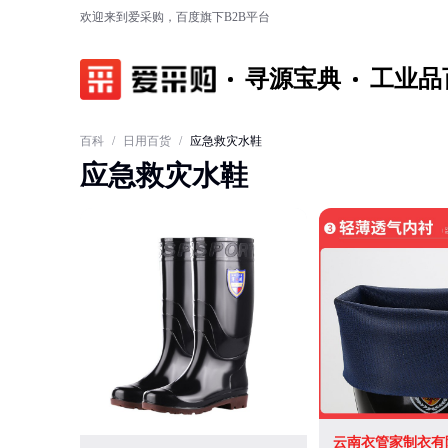
欢迎来到爱采购，百度旗下B2B平台
寻源宝典
工业品
百科
/
日用百货
/
应急救灾水鞋
应急救灾水鞋
云南衣管家制衣有