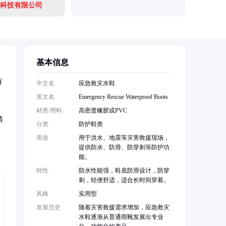
科技有限公司
南京金源
基本信息
有
中文名
应急救灾水鞋
英文名
Emergency Rescue Waterproof Boots
材质/用料
高密度橡胶或PVC
清
分类
防护鞋类
用途
用于洪水、地震等灾害救援现场，
提供防水、防滑、防穿刺等防护功
能。
特性
防水性能强，鞋底防滑设计，防穿
刺，轻便舒适，适合长时间穿着。
风格
实用型
发展历史
随着灾害救援需求增加，应急救灾
水鞋逐渐从普通雨靴发展出专业