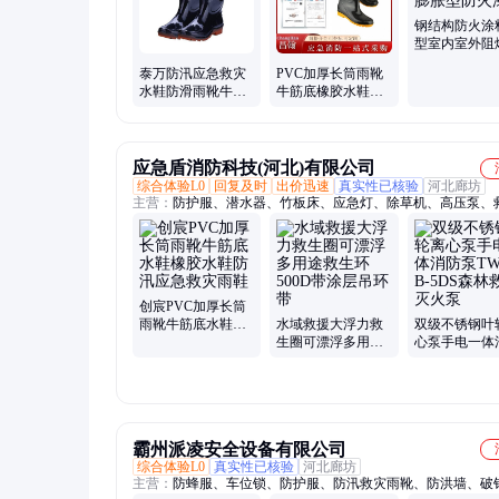
钢结构防火涂
型室内室外阻
薄型 厚型膨
泰万防汛应急救灾
PVC加厚长筒雨靴
火漆
水鞋防滑雨靴牛筋
牛筋底橡胶水鞋防
防滑磨高筒雨鞋
汛应急救灾雨鞋
应急盾消防科技(河北)有限公司
综合体验L0
回复及时
出价迅速
真实性已核验
河北廊坊
主营：
防护服、潜水器、竹板床、应急灯、除草机、高压泵、
靴、潜水灯、灭火鞋、漂流船、剪断机、救生衣、照明灯、扁
起重机、救生杆、上升器、救援绳、扁水壶、打草机、消火栓
垫、运输袋、汽油箱、测距仪
创宸PVC加厚长筒
雨靴牛筋底水鞋橡
水域救援大浮力救
双级不锈钢叶
胶水鞋防汛应急救
生圈可漂浮多用途
心泵手电一体
灾雨鞋
救生环500D带涂层
泵TW22-B-5
吊环带
林救援灭火泵
霸州派凌安全设备有限公司
综合体验L0
真实性已核验
河北廊坊
主营：
防蜂服、车位锁、防护服、防汛救灾雨靴、防洪墙、破