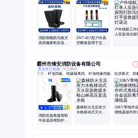
遮蔽管、防火靴、配电箱、存放袋、切割机、除草机、马蜂衣
罩、安全帽、安全带、放线架、抽水泵、储运筒、接线板、护
传感器、储水袋、照明灯、处理套、棉帐篷
户外续航工作
人应急强光探
消防雨靴防汛救灾
ZW7-40.5型户外真
防汛搜救灯手
高筒橡胶鞋应急防
空断路器用于交流
援照明灯诺达
穿刺水鞋户外救援
50Hz电压40.5kV的
劳保雨靴
三相电力系统
霸州市烽安消防设备有限公司
真实性已核验
河北廊坊
主营：
杆顶挡板、绝缘隔离挡、杆顶绝缘挡板、抗洪救灾、防
护板、绝缘防护挡板、绝缘子伞形挡板、高空树脂防电板、电
缘挡板
森林防火无后坐力
10KV带电作
水枪移动式灭火应
绕线器操作杆
消防应急救援雨鞋
急救援水枪山林高
线器铝合金远
牛筋底高帮防护靴
压直流水枪
导线缠线器
防穿刺水鞋抗洪救
灾防护雨靴