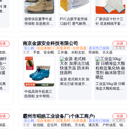
料 薄
燃超
胀型防
德誉供应夏季牛皮
PVC点胶手套劳保
厂家供应十针十三
劳保鞋 应急救灾水
12副/打 透气耐用多
针 尼龙棉线手套 印
鞋 吸汗透气 货源充
色可选 矿山沟渠干
字LOGO广告 劳保
足
活搬砖
手套男女
南京金源安全科技有限公司
洽谈
洽谈
安心购
综合体验L1
回复及时
出价迅速
真实性已核验
江苏南京
救助
主营：
手套、安全帽、工作服、水鞋女款、劳保鞋、灭火器
带环、
、船用
金源 老式棉大衣 加
轮离
厚法兰绒 快速升温
工业盐50kg/袋 日晒
消防
防水科技面料
海盐大颗粒粗盐氯
中低高筒牛筋底三
DS森
化钠 融雪剂 融冰除
防雨鞋 女中帮雨靴
雪日晒盐
劳保胶鞋水鞋应急
救灾
霸州市昭皓工业设备厂(个体工商户)
洽谈
洽谈
安心购
综合体验L0
回复及时
出价迅速
真实性已核验
河北廊坊
销器、
主营：
砍伐锯、定位环、切割机、灭火机、液压剪、户外油泵、锚固