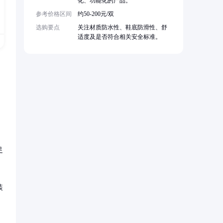
化、功能化的产品。
参考价格区间
约50-200元/双
选购要点
关注材质防水性、鞋底防滑性、舒
适度及是否符合相关安全标准。
足
装