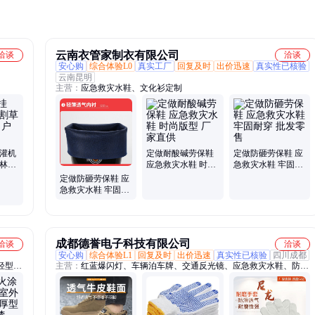
云南衣管家制衣有限公司
洽谈
洽谈
安心购
综合体验L0
真实工厂
回复及时
出价迅速
真实性已核验
云南昆明
主营：
应急救灾水鞋、文化衫定制
割灌机
定做耐酸碱劳保鞋
定做防砸劳保鞋 应
园林绿
应急救灾水鞋 时尚
急救灾水鞋 牢固耐
灭火
版型 厂家直供
穿 批发零售
定做防砸劳保鞋 应
急救灾水鞋 牢固耐
穿 批发零售
成都德誉电子科技有限公司
洽谈
洽谈
安心购
综合体验L1
回复及时
出价迅速
真实性已核验
四川成都
轻型防
主营：
红蓝爆闪灯、车辆泊车牌、交通反光镜、应急救灾水鞋、防撞
防滑
塑料路锥、交通标牌反光膜