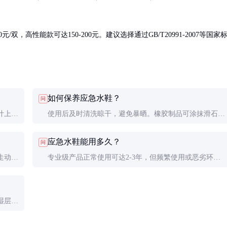
双，高性能款可达150-200元。建议选择通过GB/T20991-2007等国家
如何保养应急水鞋？
问
计上更
使用后及时清洗晾干，避免暴晒。橡胶制品可涂抹滑石粉
基本防
防止粘连，存放时避免折叠变形。
应急水鞋能用多久？
问
走动测
专业级产品正常使用可达2-3年，但频繁使用或恶劣环境
下建议每年更换。出现裂纹、硬化等现象应立即淘汰。
湿层，