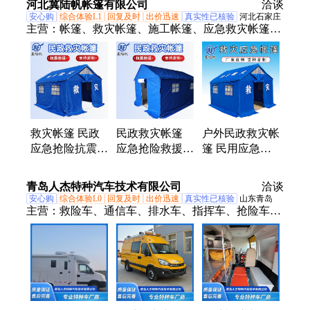
河北冀陆帆帐篷有限公司
洽谈
安心购
综合体验L1
回复及时
出价迅速
真实性已核验
河北石家庄
主营：
帐篷、救灾帐篷、施工帐篷、应急救灾帐篷、
岗亭帐篷、推拉棚、蒙古包、班用帐篷、篷布、彩条
布、雨布、三防布、苫布、蓬布、帆布、迷彩帆布、
防水帆布、防汛沙袋、大棚保温被、工程保温被
救灾帐篷 民政
民政救灾帐篷
户外民政救灾帐
应急抢险抗震救
应急抢险救援施
篷 民用应急救
援住宿帐篷 指
工工地指挥隔离
援抗震抗洪抢险
挥隔离防雨防晒
防雨棚 搭建方
指挥防雨篷 按
青岛人杰特种汽车技术有限公司
洽谈
棉帐篷
便
需定制
安心购
综合体验L0
回复及时
出价迅速
真实性已核验
山东青岛
主营：
救险车、通信车、排水车、指挥车、抢险车、
应急车、电源车