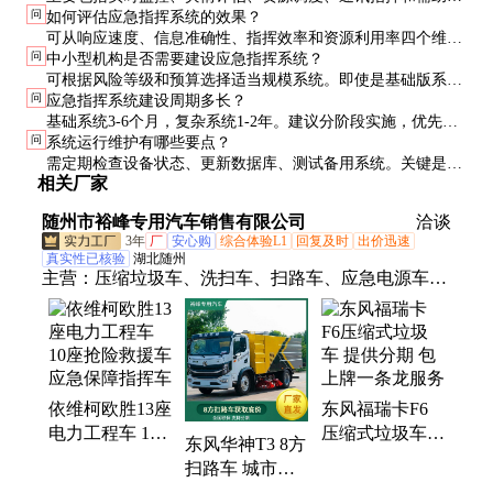
问
如何评估应急指挥系统的效果？
策。高级系统还具备模拟推演和智能预警功能。
可从响应速度、信息准确性、指挥效率和资源利用率四个维度
问
中小型机构是否需要建设应急指挥系统？
评估。定期实战演练是检验系统有效性的最佳方式。
可根据风险等级和预算选择适当规模系统。即使是基础版系
问
应急指挥系统建设周期多长？
统，也能显著提升应急能力，建议至少配备核心功能模块。
基础系统3-6个月，复杂系统1-2年。建议分阶段实施，优先建
问
系统运行维护有哪些要点？
设核心功能，后续逐步扩展。
需定期检查设备状态、更新数据库、测试备用系统。关键是要
相关厂家
建立专业运维团队，确保系统随时可用。
随州市裕峰专用汽车销售有限公司
洽谈
3年
厂
安心购
综合体验L1
回复及时
出价迅速
真实性已核验
湖北随州
主营：
压缩垃圾车、洗扫车、扫路车、应急电源车、
救险车、排涝车
依维柯欧胜13座
东风福瑞卡F6
电力工程车 10
压缩式垃圾车
东风华神T3 8方
座抢险救援车
提供分期 包上
扫路车 城市环
应急保障指挥车
牌一条龙服务
卫车 驾乘舒适