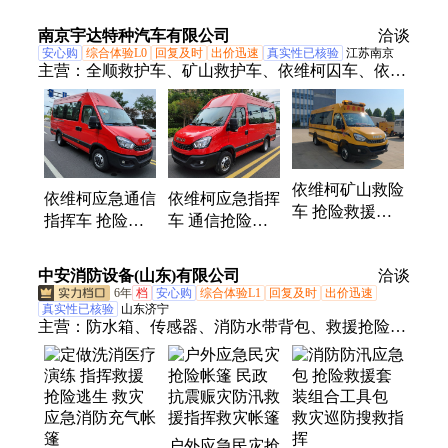
田野外应急救援
排涝工程抢险救
涝工程抢险救援
供电专用车
援工具车
工具车
南京宇达特种汽车有限公司
洽谈
安心购
综合体验L0
回复及时
出价迅速
真实性已核验
江苏南京
主营：
全顺救护车、矿山救护车、依维柯囚车、依维
柯通信指挥车、依维柯探管车、依维柯救护车、依维
柯冷藏车、工程车、救险车、检测车、运兵车、服务
车
依维柯矿山救险
依维柯应急指挥
依维柯应急通信
车 抢险救援车
车 通信抢险救
指挥车 抢险救
应急救援指挥车
援车
援车 救险车
NJ5046XZHF2E-
NJ5046XZHF2E-
中安消防设备(山东)有限公司
洽谈
1
1
6年
档
安心购
综合体验L1
回复及时
出价迅速
真实性已核验
山东济宁
主营：
防水箱、传感器、消防水带背包、救援抢险逃
生、遥控升降履带底盘
户外应急民灾抢