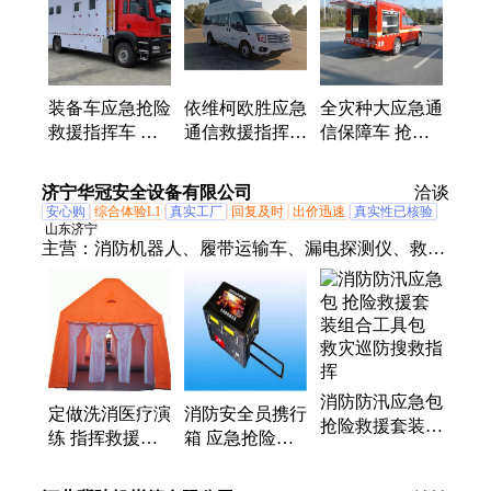
售货车、检测车、炊事车、体检车、淋浴车、洗衣
车、运兵车、装备车、运犬车
装备车应急抢险
依维柯欧胜应急
全灾种大应急通
救援指挥车 厂
通信救援指挥车
信保障车 抢险
家 智能化设计
多功能移动会议
救援前突指挥车
使用方便合理
办公通讯抢险保
带夜间照明装置
济宁华冠安全设备有限公司
洽谈
性能稳定
障
安心购
综合体验L1
真实工厂
回复及时
出价迅速
真实性已核验
山东济宁
主营：
消防机器人、履带运输车、漏电探测仪、救援
抢险逃生、巡检机器人、消防箱、消防服、破拆工具
组、干粉灭火器、打药喷雾机、传感器、电磁阀、保
护器、电动脚手架、装载机电子秤、砌筑升降平台、
光伏板升降机、内撑吊具、混凝土振动棒、打标机、
裁剪机、研磨机、压铆机、小型装载机、洗消剂、防
消防防汛应急包
爆风机
定做洗消医疗演
消防安全员携行
抢险救援套装组
练 指挥救援抢
箱 应急抢险救
合工具包 救灾
险逃生 救灾应
援指挥箱 指挥
巡防搜救指挥
急消防充气帐篷
救援箱