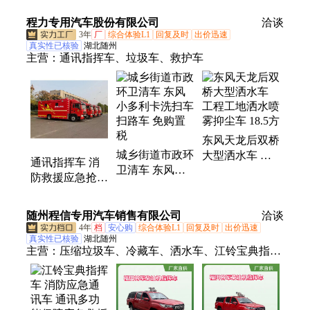
经济省油
程力专用汽车股份有限公司
洽谈
3年
厂
综合体验L1
回复及时
出价迅速
真实性已核验
湖北随州
主营：
通讯指挥车、垃圾车、救护车
东风天龙后双桥
城乡街道市政环
大型洒水车 工
通讯指挥车 消
卫清车 东风小
程工地洒水喷雾
防救援应急抢险
多利卡洗扫车
抑尘车 18.5方
车 多种配置可
扫路车 免购置
选 工程救援车
随州程信专用汽车销售有限公司
税
洽谈
4年
档
安心购
综合体验L1
回复及时
出价迅速
真实性已核验
湖北随州
主营：
压缩垃圾车、冷藏车、洒水车、江铃宝典指挥
车、清障车、随车吊、救险车、油罐车