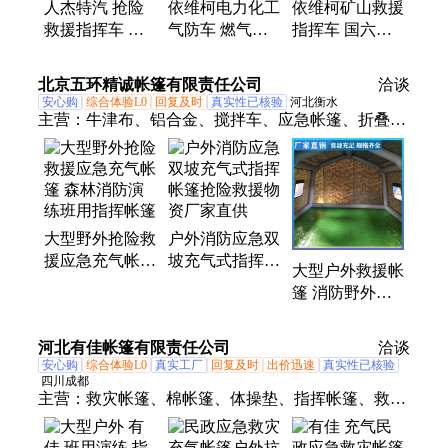
人杰特汽 抢险
依维柯电力化工
依维柯矿山救援
救援指挥车 大
气防车 燃气应
指挥车 国六抢
功率 应急救险
急救援抢险救援
险车 应急救险
车 生产厂家直
车 抗涝抗旱指
气防车 人防指
北京五环精诚帐篷有限责任公司
洽谈
发
挥车
挥
安心购
综合体验L0
回复及时
真实性已核验
河北衡水
主营：
牛津布、铝合金、搅拌车、应急帐篷、折叠
床、膨胀袋、棉帐篷、旅游帐篷、搭建帐篷、防汛沙
袋、施工帐篷、多人帐篷、医疗帐篷、救灾帐篷、婚
庆帐篷、消防帐篷、橘色帐篷、帆布面料、洗消帐
篷、餐厅帐篷、加厚帐篷、充气桌凳、喷塑钢管、野
大型野外抢险救
户外消防应急双
营帐篷、移动帐篷
援应急充气帐篷
坡充气式指挥帐
大型户外救援帐
森林消防演练班
篷抢险救援物资
篷 消防野外指
用指挥帐篷
厂家直供
挥 救灾抢险 应
急充气帐篷
河北有佳帐篷有限责任公司
洽谈
安心购
综合体验L0
真实工厂
回复及时
出价迅速
真实性已核验
四川成都
主营：
救灾帐篷、棉帐篷、体操垫、指挥帐篷、救援
帐篷、应急物资、户外帐篷、旅游帐篷、餐厅帐篷、
充气帐篷、防汛帐篷、单层帐篷、蓝色帐篷、防汛沙