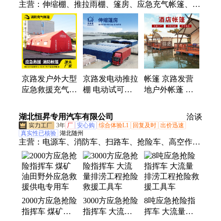
主营：
伸缩棚、推拉雨棚、篷房、应急充气帐篷、救
灾帐篷
京路发户外大型
京路发电动推拉
帐篷 京路发营
应急救援充气野
棚 电动试可伸
地户外帐蓬 特
外指挥消防演习
缩防雨棚 可上
色景区营地设计
抗洪抢险救灾帐
门设计安装
定制
湖北恒昇专用汽车有限公司
洽谈
篷
3年
厂
安心购
综合体验L1
回复及时
出价迅速
真实性已核验
湖北随州
主营：
电源车、消防车、扫路车、抢险车、高空作业
车、垃圾车、沥青洒布车
2000方应急抢险
3000方应急抢险
8吨应急抢险指
指挥车 煤矿油
指挥车 大流量
挥车 大流量排