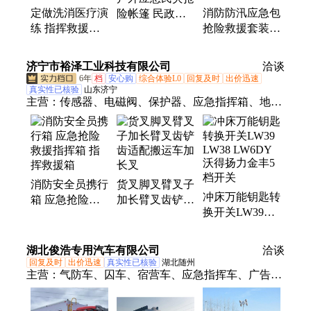
定做洗消医疗演
消防防汛应急包
险帐篷 民政抗
练 指挥救援抢
抢险救援套装组
震赈灾防汛救援
险逃生 救灾应
合工具包 救灾
指挥救灾帐篷
急消防充气帐篷
巡防搜救指挥
济宁市裕泽工业科技有限公司
洽谈
6年
档
安心购
综合体验L0
回复及时
出价迅速
真实性已核验
山东济宁
主营：
传感器、电磁阀、保护器、应急指挥箱、地
磅、电动脚手架、装载机电子秤、机械抓手、砌筑升
降平台、光伏板升降机、内撑吊具、混凝土振动棒、
打标机、研磨机、裁切机、平移门电机、超市防盗
门、磨片磨头、滑移机、消防机器人、农业打药机、
消防安全员携行
货叉脚叉臂叉子
履带底盘、消防器材
冲床万能钥匙转
箱 应急抢险救
加长臂叉齿铲齿
换开关LW39
援指挥箱 指挥
适配搬运车加长
LW38 LW6DY
救援箱
叉
沃得扬力金丰5
湖北俊浩专用汽车有限公司
洽谈
档开关
回复及时
出价迅速
真实性已核验
湖北随州
主营：
气防车、囚车、宿营车、应急指挥车、广告
车、运送车、早餐车、旅居车、救险车、救护车、电
源车、净水车、采血车、厕所车、监测车、救助车、