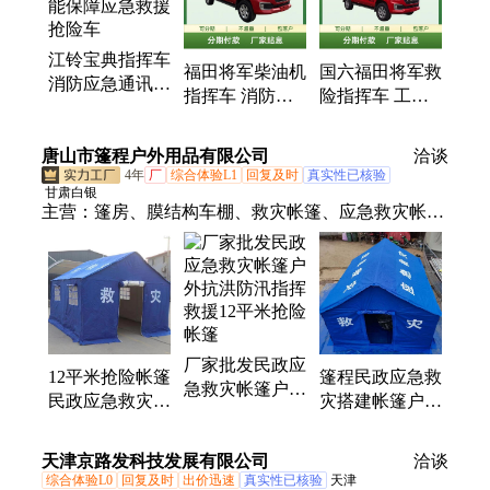
江铃宝典指挥车
福田将军柴油机
国六福田将军救
消防应急通讯车
指挥车 消防应
险指挥车 工程
通讯多功能保障
急救援抢险车
抢险车 排涝车
应急救援抢险车
通讯多功能保障
应急救援救水灾
唐山市篷程户外用品有限公司
洽谈
车
车
4年
厂
综合体验L1
回复及时
真实性已核验
甘肃白银
主营：
篷房、膜结构车棚、救灾帐篷、应急救灾帐
篷、施工帐篷、红白喜事帐篷、充气帐篷、推拉帐
篷、遮阳方伞、喜篷、白事帐篷、酒席帐篷、婚庆篷
房、篷房厂家、篮球场帐篷、体育场膜结构、膜结
构、电动车车棚、遮阳篷、12平米救灾帐篷、国标帐
篷
厂家批发民政应
12平米抢险帐篷
篷程民政应急救
急救灾帐篷户外
民政应急救灾帐
灾搭建帐篷户外
抗洪防汛指挥救
篷 户外抗洪防
抗洪防汛指挥救
援12平米抢险帐
汛指挥救援
援12平米抢险帐
天津京路发科技发展有限公司
篷
洽谈
篷
综合体验L0
回复及时
出价迅速
真实性已核验
天津