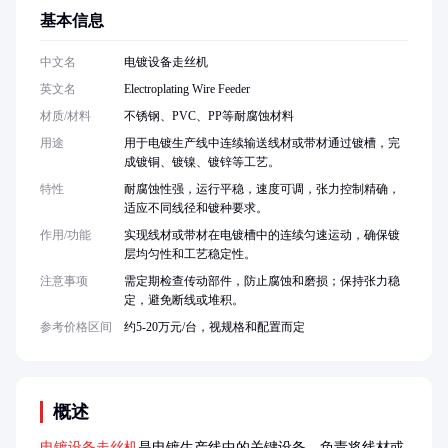
基本信息
中文名
电镀设备走丝机
英文名
Electroplating Wire Feeder
材质/材料
不锈钢、PVC、PP等耐腐蚀材料
用途
用于电镀生产线中连续输送线材或带材通过镀槽，完
成镀铜、镀镍、镀锌等工艺。
特性
耐腐蚀性强，运行平稳，速度可调，张力控制精确，
适应不同线径和镀种要求。
作用/功能
实现线材或带材在电镀槽中的连续匀速运动，确保镀
层均匀性和工艺稳定性。
注意事项
需定期检查传动部件，防止腐蚀和磨损；保持张力稳
定，避免断线或堆积。
参考价格区间
约5-20万元/台，视规格和配置而定
概述
电镀设备走丝机
是电镀生产线中的关键设备，负责将线材或