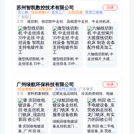
苏州智凯数控技术有限公司
洽谈
安心购
综合体验L0
真实工厂
出价迅速
资质已核验
广东阳江
主营：
线切割、线切割中走丝、高精度中走丝、中走丝机床、伺
服中走丝
六轴线切割机 中
微型线切割机 中
微型线切割机 中
走丝铜片 大摇摆
走丝排名 35中走
走丝排名 35中走
线切割机床 制造
丝 中走丝设备 智
丝 中走丝设备 智
齿条配件模具加
凯款支持电镀件
凯款支持电镀件
工
加工
加工
广州绿航环保科技有限公司
洽谈
综合体验L0
回复及时
真实性已核验
广东肇庆
主营：
资料档案销毁、过期化妆品销毁、冷冻肉类销毁、电镀设
备、过期保健品销毁、过期食品销毁、电子产品销毁、不合格物
品销毁
绿航回收电镀设
肇 庆回收电镀设
备走丝机龙门铣
惠 州回 收二手电
备_广 州 回 收走
床 专人服务设备
镀设备_东 莞收购