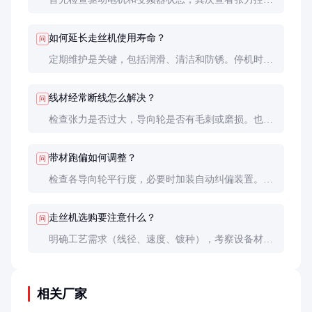
系统是否正常。机械方面需检查传动带松紧度和轮组
磨损情况。
如何延长走丝机使用寿命？
问
定期维护是关键，包括润滑、清洁和防锈。停机时彻
底冲洗设备，避免镀液残留腐蚀。易损件如导向轮建
议2-3年更换。
线材经常断线怎么解决？
问
检查张力是否过大，导向轮是否有毛刺或磨损。也可
能是线材本身质量问题，建议检测线材抗拉强度。
带材跑偏如何调整？
问
检查各导向轮平行度，必要时加装自动纠偏装置。带
材边缘应平整无毛刺，否则需更换或修整原材料。
走丝机选购要注意什么？
问
明确工艺需求（线径、速度、镀种），考察设备材质
和防护等级，了解控制系统精度和扩展性，评估售后
服务能力。
相关厂家