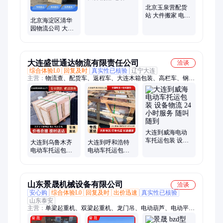
托运包装 直达专
北京玉泉营配货
线
站 大件搬家 电动
北京海淀区清华
车托运包装 直达
园物流公司 大件
快运
搬家 电动车托运
包装 直达快运发
车
大连盛世通达物流有限责任公司
洽谈
综合体验L0
回复及时
真实性已核验
辽宁大连
主营：
物流查、配货车、返程车、大连木箱包装、高栏车、钢琴
托、货运公、货运运、锂电池、阿拉善、五常直、箱货车、搬家
车、电瓶车、厢式车、配货站、衡运站、物流托、物流行、流货
运、物流公、家具搬、担运输、马栏子、护栏车、大板车
大连到威海电动
车托运包装 设备
大连到乌鲁木齐
大连到呼和浩特
物流 24小时服务
电动车托运包装
电动车托运包装
随叫随到
专线运输 快速上
全城上门提货 天
门取货
天发车
山东景晟机械设备有限公司
洽谈
安心购
综合体验L0
回复及时
出价迅速
真实性已核验
山东泰安
主营：
单梁起重机、双梁起重机、龙门吊、电动葫芦、电动平
车、悬臂吊、龙门架、电磁吸盘