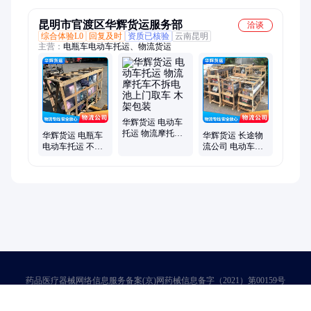
昆明市官渡区华辉货运服务部
洽谈
综合体验L0
回复及时
资质已核验
云南昆明
主营：
电瓶车电动车托运、物流货运
华辉货运 电动车
托运 物流摩托车
华辉货运 电瓶车
华辉货运 长途物
不拆电池上门取
电动车托运 不拆
流公司 电动车摩
车 木架包装
电瓶打木架包装
托车三轮车专业
安全便捷
托运 木架包装
药品医疗器械网络信息服务备案(京)网药械信息备字（2021）第00159号
京ICP证030173号
京公网安备11000002000001号