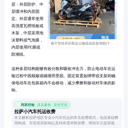
层：外层防护、中
层缓冲和内层固
定。外层通常使用
高强度瓦楞纸板或
木架，中层采用泡
沫塑料或气泡膜，
南宁市经开区凯达云物流信息咨询部(个体工商户)
内层使用PE膜或
防潮纸。

这种多层结构能够有效分散和吸收冲击力，防止电动车在运
输过程中因颠簸或碰撞而受损。固定装置如绑带或支架则确
保电动车在包装箱内不会移动，减少摩擦和振动对车体的影
响。
商家经验
真实案例 · 安全可信
拉萨小汽车托运收费
本文解析拉萨地区专业小汽车托运的常见收费模式，包括基础费
用构成、车型差异影响以及特殊需求附加费，帮助车主提前规划