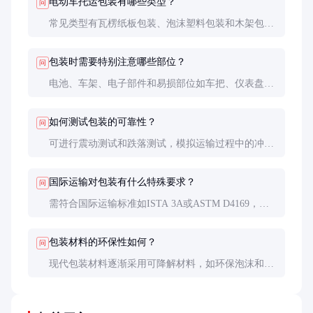
电动车托运包装有哪些类型？
问
常见类型有瓦楞纸板包装、泡沫塑料包装和木架包
装。瓦楞纸板适合短途运输，泡沫塑料和木架适合长
途或国际运输。
包装时需要特别注意哪些部位？
问
电池、车架、电子部件和易损部位如车把、仪表盘需
重点保护。电池必须断电并固定牢固。
如何测试包装的可靠性？
问
可进行震动测试和跌落测试，模拟运输过程中的冲击
和振动，确保包装能有效保护电动车。
国际运输对包装有什么特殊要求？
问
需符合国际运输标准如ISTA 3A或ASTM D4169，包
装材料需防潮、防震，并配有追踪标签和防盗设计。
包装材料的环保性如何？
问
现代包装材料逐渐采用可降解材料，如环保泡沫和再
生纸板，减少对环境的影响。