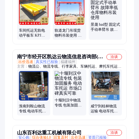
景晟 bzd型 固定式
手动单臂吊 故障
车间托运无轨电
轨道龙门吊现货
率低 仓库物料吊
动平板车 KPJ型
物料吊装使用 低
装使用
半成品包装区转
噪节能 支持跨度
运 技术先进 景晟
高度定制 源头厂
家
南宁市经开区凯达云物流信息咨询部(个
洽谈
出价迅速
真实性已核验
福建福州
体工商户)
主营：
物流公、物流专线、行李家具、车辆托运、摩托车托运、
物流运输
十堰到汉中物流
专线 包装加固服
淮南到鞍山物流
咸宁到桂林物流
务 电动车托运 市
专线 电动车托运
运输 电动车托运
场口碑真实可靠
签约合作更有保
提供各类包装 电
障 提供各类包装
商仓储一件代发
山东百利达重工机械有限公司
洽谈
安心购
综合体验L0
回复及时
出价迅速
资质已核验