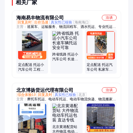
相关厂家
海南易丰物流有限公司
洽谈
回复及时
出价迅速
真实性已核验
海南海口
主营：
巡展车、运输服务、物流回程车、酒水托运、专业托运、
整车托运、小车托运、托运小汽车、摩托车托运、车辆托运专
线、展车托运服务、工程机械托运、展会用车托运、专业轿车托
运、小汽车托运服务、企业车辆运输、跨城运输摩托车
跨省线路 托运小
汽车公司 长途车
辆托运 安全可靠
定点配送 托运小
定点配送 托运汽
汽车公司 工程机
车公司 私家车跨
械托运 全国覆盖
省运输 车辆保障
北京博扬货运代理有限公司
洽谈
综合体验L0
回复及时
真实性已核验
北京
主营：
摩托车托运、电动车托运、电动车物流快递、物流搬家、
机车物流
北京黄港配货站
大件物流 电动车