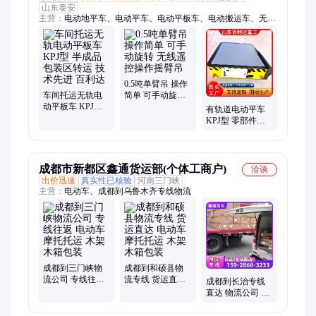
山东泰安
主营：
电动地平车、电动平车、电动平板车、电动搬运车、无轨
地平车、蓄电池地平车、轨道地平车
0.5吨单臂吊 操作
车间托运无轨电
简单 可手动旋转
动平板车 KPJ型
无线遥控操作摇
有轨道电动平车
半成品包装区转
臂吊
KPJ型 零部件仓
运 技术先进 百利
库递送 控制精准
达
百利达
成都市新都区鑫通货运部(个体工商户)
洽谈
出价迅速
真实性已核验
河南三门峡
主营：
电动车、成都到乌鲁木齐专线物流
成都到三门峡物
成都到和硕县物
流公司 专线往返
流专线 货运直达
成都到长治专线
电动车摩托托运
电动车摩托托运
直达 物流公司 电
木架木箱包装
木架木箱包装
动车摩托托运 木
架木箱包装