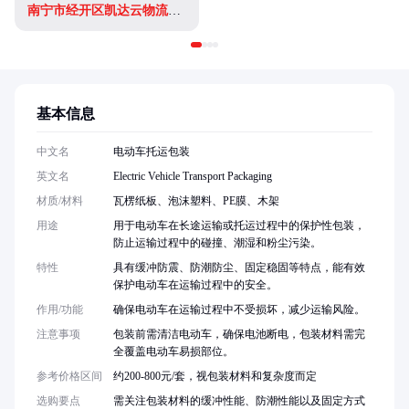
南宁市经开区凯达云物流信息咨询部(个体工商户)
基本信息
中文名
电动车托运包装
英文名
Electric Vehicle Transport Packaging
材质/材料
瓦楞纸板、泡沫塑料、PE膜、木架
用途
用于电动车在长途运输或托运过程中的保护性包装，
防止运输过程中的碰撞、潮湿和粉尘污染。
特性
具有缓冲防震、防潮防尘、固定稳固等特点，能有效
保护电动车在运输过程中的安全。
作用/功能
确保电动车在运输过程中不受损坏，减少运输风险。
注意事项
包装前需清洁电动车，确保电池断电，包装材料需完
全覆盖电动车易损部位。
参考价格区间
约200-800元/套，视包装材料和复杂度而定
选购要点
需关注包装材料的缓冲性能、防潮性能以及固定方式